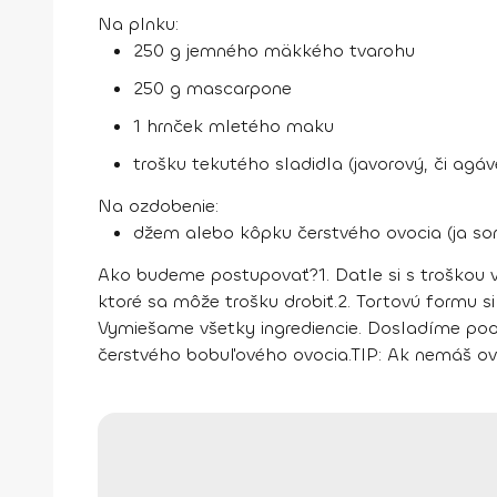
Na plnku:
250 g jemného mäkkého tvarohu
250 g mascarpone
1 hrnček mletého maku
trošku tekutého sladidla (javorový, či agá
Na ozdobenie:
džem alebo kôpku čerstvého ovocia (ja so
Ako budeme postupovať?
1.
Datle si s troškou
ktoré sa môže trošku drobiť.
2.
Tortovú formu si
Vymiešame všetky ingrediencie. Dosladíme podľ
čerstvého bobuľového ovocia.
TIP
: Ak nemáš ov