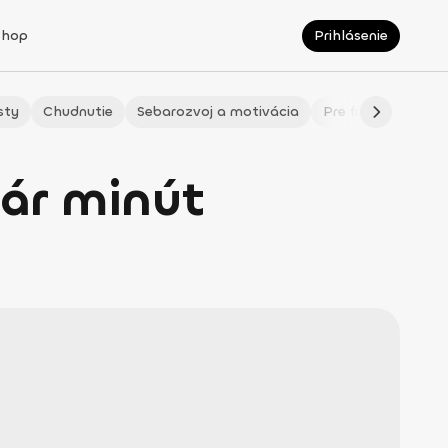
Shop
Prihlásenie
sty
Chudnutie
Sebarozvoj a motivácia
Pre fitmaminky
ár minút