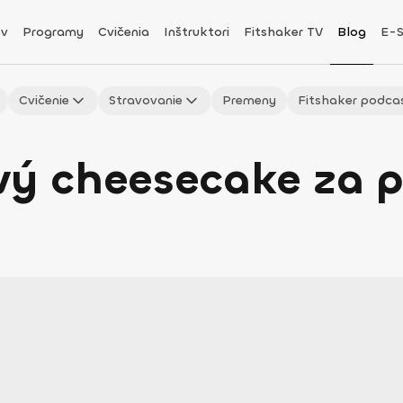
v
Programy
Cvičenia
Inštruktori
Fitshaker TV
Blog
E-
Cvičenie
Stravovanie
Premeny
Fitshaker podca
ý cheesecake za p