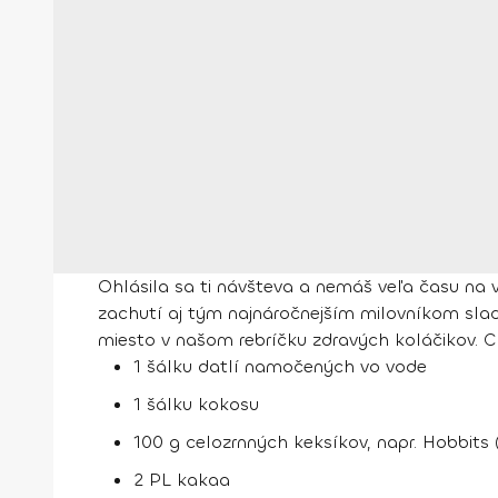
Ohlásila sa ti návšteva a nemáš veľa času na
zachutí aj tým najnáročnejším milovníkom sla
miesto v našom rebríčku zdravých koláčikov. Ch
1 šálku datlí namočených vo vode
1 šálku kokosu
100 g celozrnných keksíkov, napr. Hobbits 
2 PL kakaa