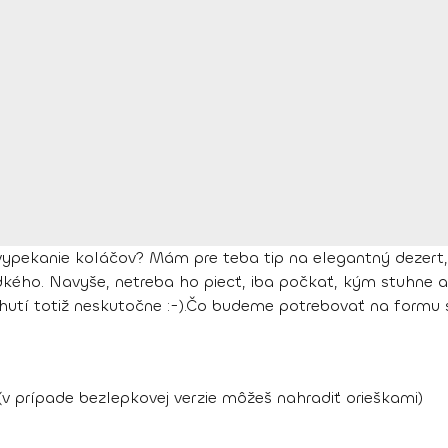
 vypekanie koláčov? Mám pre teba tip na elegantný dezert
dkého. Navyše, netreba ho piecť, iba počkať, kým stuhne
utí totiž neskutočne :-).
Čo budeme potrebovať na formu 
(v prípade bezlepkovej verzie môžeš nahradiť orieškami)