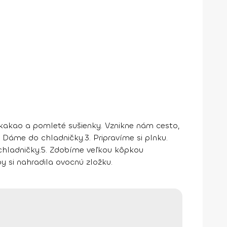
kakao a pomleté sušienky. Vznikne nám cesto,
. Dáme do chladničky.
3.
Pripravíme si plnku.
hladničky.
5.
Zdobíme veľkou kôpkou
 si nahradila ovocnú zložku.