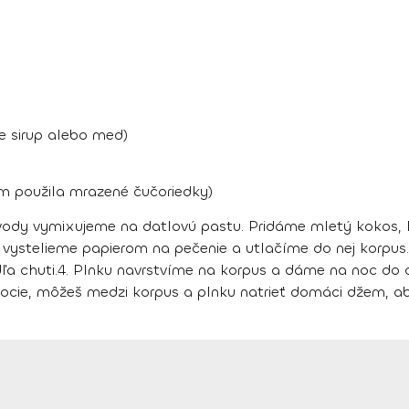
ve sirup alebo med)
m použila mrazené čučoriedky)
 vody vymixujeme na datlovú pastu. Pridáme mletý kokos, 
 vystelieme papierom na pečenie a utlačíme do nej korpus
a chuti.
4.
Plnku navrstvíme na korpus a dáme na noc do c
ocie, môžeš medzi korpus a plnku natrieť domáci džem, aby