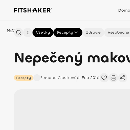
Domo
NaN
Všetky
Recepty
Zdravie
Všeobecné
Nepečený makov
Romana
Cibulková
6. Feb 2016
Recepty