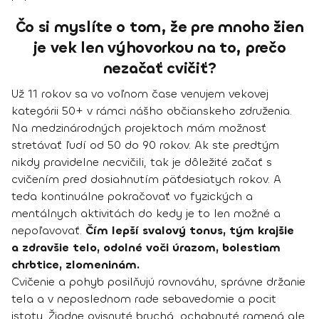
Čo si myslíte o tom, že pre mnoho žien
je vek len výhovorkou na to, prečo
nezačať cvičiť?
Už 11 rokov sa vo voľnom čase venujem vekovej
kategórii 50+ v rámci nášho občianskeho združenia.
Na medzinárodných projektoch mám možnosť
stretávať ľudí od 50 do 90 rokov. Ak ste predtým
nikdy pravidelne necvičili, tak je dôležité začať s
cvičením pred dosiahnutím päťdesiatych rokov. A
teda kontinuálne pokračovať vo fyzických a
mentálnych aktivitách do kedy je to len možné a
nepoľavovať.
Čím lepší svalový tonus, tým krajšie
a zdravšie telo, odolné voči úrazom, bolestiam
chrbtice, zlomeninám.
Cvičenie a pohyb posilňujú rovnováhu, správne držanie
tela a v neposlednom rade sebavedomie a pocit
istoty. Žiadne ovisnuté bruchá, ochabnuté ramená ale