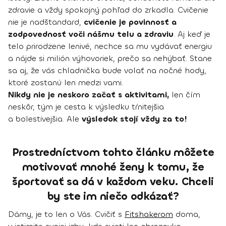
zdravie a vždy spokojný pohľad do zrkadla. Cvičenie
nie je nadštandard,
cvičenie je povinnosť a
zodpovednosť voči nášmu telu a zdraviu
. Aj keď je
telo prirodzene lenivé, nechce sa mu vydávať energiu
a nájde si milión výhovoriek, prečo sa nehýbať. Stane
sa aj, že vás chladnička bude volať na nočné hody,
ktoré zostanú len medzi vami.
Nikdy nie je neskoro začať s aktivitami,
len čím
neskôr, tým je cesta k výsledku tŕnitejšia
a bolestivejšia. Ale
výsledok stojí vždy za to!
Prostredníctvom tohto článku môžete
motivovať mnohé ženy k tomu, že
športovať sa dá v každom veku. Chceli
by ste im niečo odkázať?
Dámy, je to len o Vás. Cvičiť s
Fitshakerom
doma,