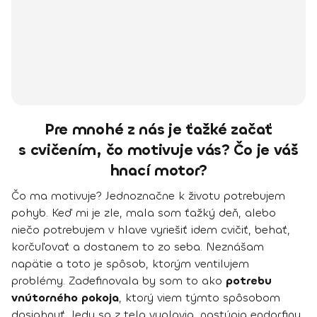
Pre mnohé z nás je ťažké začať
s cvičením, čo motivuje vás? Čo je váš
hnací motor?
Čo ma motivuje? Jednoznačne k životu potrebujem
pohyb. Keď mi je zle, mala som ťažký deň, alebo
niečo potrebujem v hlave vyriešiť idem cvičiť, behať,
korčuľovať a dostanem to zo seba. Neznášam
napätie a toto je spôsob, ktorým ventilujem
problémy. Zadefinovala by som to ako
potrebu
vnútorného pokoja
, ktorý viem týmto spôsobom
dosiahnuť. Jedy sa z tela vyplavia, nastúpia endorfiny