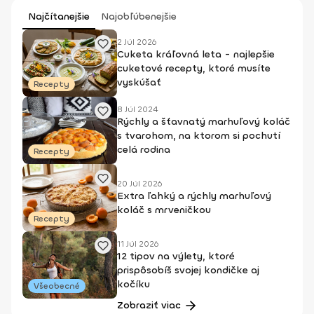
Najčítanejšie
Najobľúbenejšie
2 Júl 2026
Cuketa kráľovná leta - najlepšie
cuketové recepty, ktoré musíte
vyskúšať
Recepty
8 Júl 2024
Rýchly a šťavnatý marhuľový koláč
s tvarohom, na ktorom si pochutí
celá rodina
Recepty
20 Júl 2026
Extra ľahký a rýchly marhuľový
koláč s mrveničkou
Recepty
11 Júl 2026
12 tipov na výlety, ktoré
prispôsobíš svojej kondičke aj
kočíku
Všeobecné
Zobraziť viac