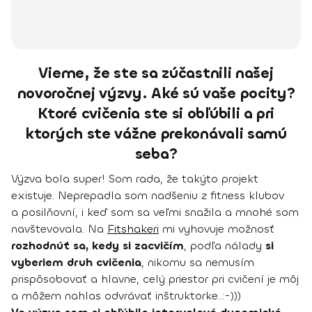
Vieme, že ste sa zúčastnili našej
novoročnej výzvy. Aké sú vaše pocity?
Ktoré cvičenia ste si obľúbili a pri
ktorých ste vážne prekonávali samú
seba?
Výzva bola super! Som rada, že takýto projekt
existuje. Neprepadla som nadšeniu z fitness klubov
a posilňovní, i keď som sa veľmi snažila a mnohé som
navštevovala. Na
Fitshakeri
mi vyhovuje možnosť
rozhodnúť sa, kedy si zacvičím
, podľa nálady
si
vyberiem druh cvičenia
, nikomu sa nemusím
prispôsobovať a hlavne, celý priestor pri cvičení je môj
a môžem nahlas odvrávať inštruktorke..:-)))