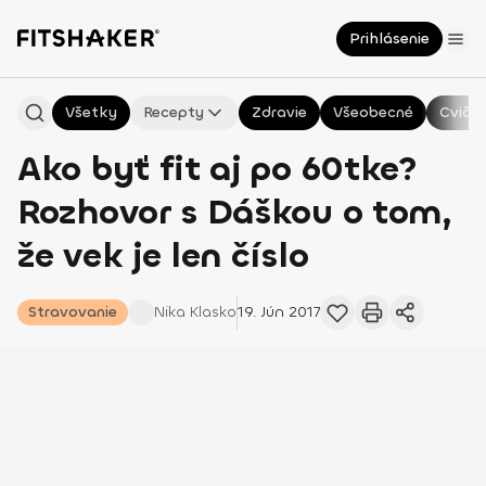
Prihlásenie
Všetky
Recepty
Zdravie
Všeobecné
Cvičen
Ako byť fit aj po 60tke?
Rozhovor s Dáškou o tom,
že vek je len číslo
Stravovanie
Nika
Klasko
19. Jún 2017