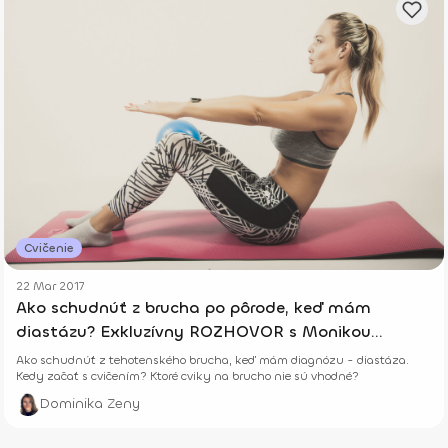
Cvičenie
22 Mar 2017
Ako schudnúť z brucha po pôrode, keď mám
diastázu? Exkluzívny ROZHOVOR s Monikou
Šrenkelovou
Ako schudnúť z tehotenského brucha, keď mám diagnózu - diastáza.
Kedy začať s cvičením? Ktoré cviky na brucho nie sú vhodné?
Dominika Zeny