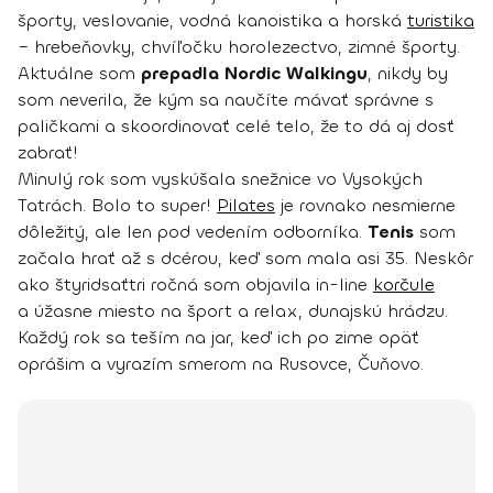
športy, veslovanie, vodná kanoistika a horská
turistika
– hrebeňovky, chvíľočku horolezectvo, zimné športy.
Aktuálne som
prepadla Nordic Walkingu
, nikdy by
som neverila, že kým sa naučíte mávať správne s
paličkami a skoordinovať celé telo, že to dá aj dosť
zabrať!
Minulý rok som vyskúšala snežnice vo Vysokých
Tatrách. Bolo to super!
Pilates
je rovnako nesmierne
dôležitý, ale len pod vedením odborníka.
Tenis
som
začala hrať až s dcérou, keď som mala asi 35. Neskôr
ako štyridsaťtri ročná som objavila in-line
korčule
a úžasne miesto na šport a relax, dunajskú hrádzu.
Každý rok sa teším na jar, keď ich po zime opäť
oprášim a vyrazím smerom na Rusovce, Čuňovo.