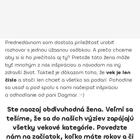
Prednedávnom som dostala príležitosť urobiť
rozhovor s jednou úžasnou osôbkou. A prečo chceme
aby si si ho prečítala aj ty? Pretože táto žena môže
byť mnohým z nás inšpiráciou a návodom na iný
zdravší život. Taktiež je dôkazom toho, že
vek je len
číslo
a stačí len chcieť a všetko sa podarí. Pohodlne
sa usaď a pod spolu s nami načerpať inšpiráciu
a odhodlanie od pani Dagmar. :-)
Ste naozaj obdivuhodná žena. Veľmi sa
tešíme, že sa do našich výziev zapájajú
všetky vekové kategórie. Povedzte
nám na začiatok, koľko máte rokov a či