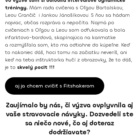
Vo výzve som si obľúbila intervalové dynamické
tréningy.
Mám rada cvičenia s Oľgou Bartalskou,
Leou Grančič i Jankou Jánošíkovou. S ňou sa hádam
najviac, občas rozpráva a nepočíta. Najmä po
cvičeniach s Oľgou a Leou som odfukovala a bola
infarktovo-bordová, skapínajúca na karimatke
a rozmýšľala som, kto ma odtiahne do kúpeľne. Keď
to nakoniec dáš, hoci tomu na začiatku neveríš, ani
keď na teba inštruktorka hučí z obrazovky, že to dáš,
je to
skvelý pocit !!!
aj ja chcem cvičiť s Fitshakerom
Zaujímalo by nás, či výzva ovplyvnila aj
vaše stravovacie návyky. Dozvedeli ste
sa niečo nové, čo aj doteraz
dodržiavate?