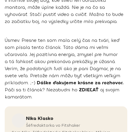
v intimite svojej izby, kde svieti len obrazovka
monitora, môže úplne každá. Nie je na čo sa
vyhovárať. Stačí pustiť video a cvičiť. Možno to bude
zo začiatku boj, no výsledky určite milo prekvapia.
Úsmev. Presne ten som mala celý čas na tvári, keď
som písala tento článok. Táto dáma mi veľmi
učarovala. Jej pozitívna energia, zmysel pre humor
a tá ľahkosť akou prekonáva prekážky je úžasná.
Verím, že podobných ľudí ako je pani Dagmar, je na
svete veľa. Pretože nám môžu byť všetkým veľkým
príkladom. ;-)
Dáške ďakujeme krásne za rozhovor.
Páči sa ti článok? Nezabudni ho
ZDIEĽAŤ
aj svojim
kamarátom.
Nika
Klasko
Šéfredaktorka vo Fitshaker