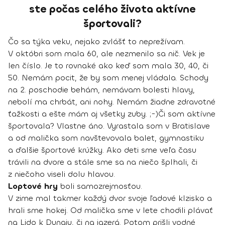
ste počas celého života aktívne
športovali?
Čo sa týka veku, nejako zvlášť to neprežívam.
V októbri som mala 60, ale nezmenilo sa nič. Vek je
len číslo. Je to rovnaké ako keď som mala 30, 40, či
50. Nemám pocit, že by som menej vládala. Schody
na 2. poschodie behám, nemávam bolesti hlavy,
nebolí ma chrbát, ani nohy. Nemám žiadne zdravotné
ťažkosti a ešte mám aj všetky zuby. ;-)Či som aktívne
športovala? Vlastne áno. Vyrastala som v Bratislave
a od malička som navštevovala balet, gymnastiku
a ďalšie športové krúžky. Ako deti sme veľa času
trávili na dvore a stále sme sa na niečo šplhali, či
z niečoho viseli dolu hlavou.
Loptové hry
boli samozrejmosťou.
V zime mal takmer každý dvor svoje ľadové klzisko a
hrali sme hokej. Od malička sme v lete chodili plávať
na Lido k Dunaju, či na jazerá. Potom prišli vodné