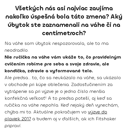
Všetkých nás asi najviac zaujíma
nakoľko úspešná bola táto zmena? Aký
úbytok ste zaznamenali na váhe či na
centimetroch?
Na váhe som úbytok nespozorovala, ale to ma
neodradilo.
Nie ručička na váhe vám ukáže to, čo pravidelným
cvičením robíme pre seba a svoje zdravie, ale
kondička, zdravie a vyformované telo.
Ale predsa... to, čo sa neukázalo na váhe, sa ukázalo
v obchode pri kúpe oblečenia. Zadosťučinením za
vytrápenie sa pri výzve je o jedno číslo menšia
konfekčná veľkosť! A to predsa poteší, aj keď sa
ručička na váhe nepohla. Keď nejaký deň vynechám,
chýba mi to. Aktuálne pokračujem vo
výzve do
plaviek 2017
a budem aj v ďalších, ak ich Fitshaker
pripraví.