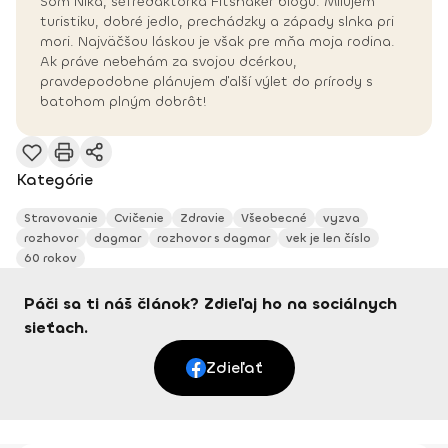
Som Nika, šéfredaktorka Fitshaker blogu. Milujem
turistiku, dobré jedlo, prechádzky a západy slnka pri
mori. Najväčšou láskou je však pre mňa moja rodina.
Ak práve nebehám za svojou dcérkou,
pravdepodobne plánujem ďalší výlet do prírody s
batohom plným dobrôt!
Kategórie
Stravovanie
Cvičenie
Zdravie
Všeobecné
vyzva
rozhovor
dagmar
rozhovor s dagmar
vek je len číslo
60 rokov
Páči sa ti náš článok? Zdieľaj ho na sociálnych
sieťach.
Zdieľať