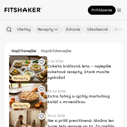
Prihlásenie
Všetky
Recepty
Zdravie
Všeobecné
Cvičen
Najčítanejšie
Najobľúbenejšie
2 Júl 2026
Cuketa kráľovná leta - najlepšie
cuketové recepty, ktoré musíte
vyskúšať
Recepty
20 Júl 2026
Extra ľahký a rýchly marhuľový
koláč s mrveničkou
Recepty
26 Júl 2026
Nie si príliš precitlivená. Možno len
tvoje telo reaguje na to, čo prežilo