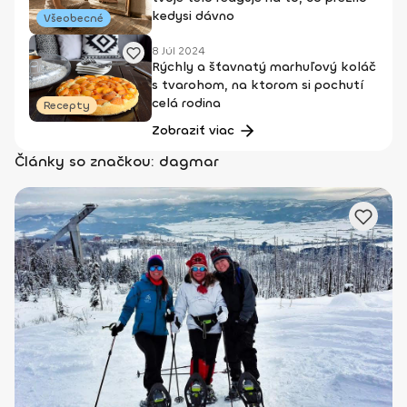
kedysi dávno
Všeobecné
8 Júl 2024
Rýchly a šťavnatý marhuľový koláč
s tvarohom, na ktorom si pochutí
celá rodina
Recepty
Zobraziť viac
Články so značkou: dagmar