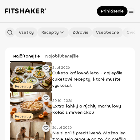
Prihlásenie
Všetky
Recepty
Zdravie
Všeobecné
Cvičen
Najčítanejšie
Najobľúbenejšie
2 Júl 2026
Cuketa kráľovná leta - najlepšie
cuketové recepty, ktoré musíte
vyskúšať
Recepty
20 Júl 2026
Extra ľahký a rýchly marhuľový
koláč s mrveničkou
Recepty
26 Júl 2026
Nie si príliš precitlivená. Možno len
tvoje telo reaguje na to, čo prežilo