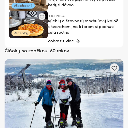
kedysi dávno
Všeobecné
8 Júl 2024
Rýchly a šťavnatý marhuľový koláč
s tvarohom, na ktorom si pochutí
celá rodina
Recepty
Zobraziť viac
Články so značkou: 60 rokov