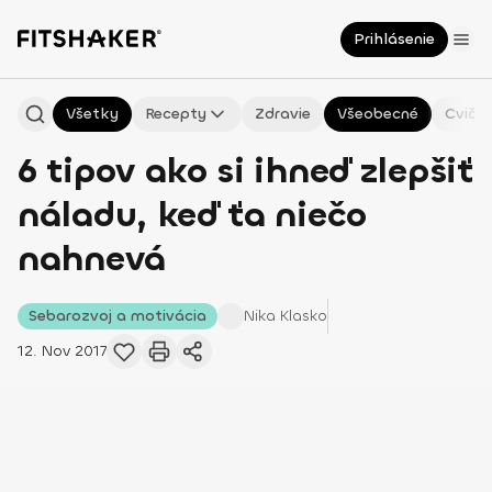
Prihlásenie
Všetky
Recepty
Zdravie
Všeobecné
Cvičen
6 tipov ako si ihneď zlepšiť
náladu, keď ťa niečo
nahnevá
Sebarozvoj a motivácia
Nika
Klasko
12. Nov 2017