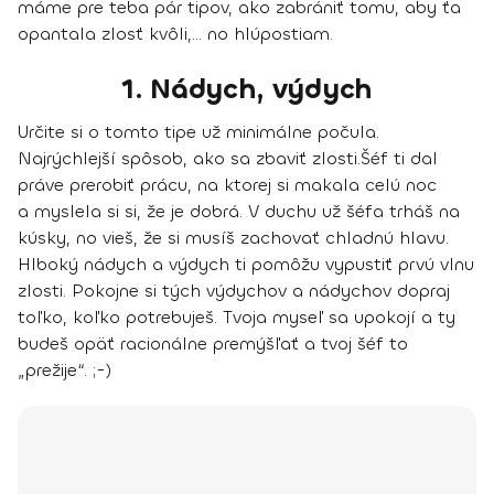
máme pre teba pár tipov, ako zabrániť tomu, aby ťa
opantala zlosť kvôli,... no hlúpostiam.
1. Nádych, výdych
Určite si o tomto tipe už minimálne počula.
Najrýchlejší spôsob, ako sa zbaviť zlosti.
Šéf ti dal
práve prerobiť prácu, na ktorej si makala celú noc
a myslela si si, že je dobrá. V duchu už šéfa trháš na
kúsky, no vieš, že si musíš zachovať chladnú hlavu.
Hlboký nádych a výdych ti pomôžu vypustiť prvú vlnu
zlosti. Pokojne si tých výdychov a nádychov dopraj
toľko, koľko potrebuješ. Tvoja myseľ sa upokojí a ty
budeš opäť racionálne premýšľať a tvoj šéf to
„prežije“. ;-)