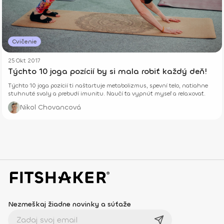
Cvičenie
25 Okt 2017
Týchto 10 joga pozícií by si mala robiť každý deň!
Týchto 10 joga pozícií ti naštartuje metabolizmus, spevní telo, natiahne
stuhnuté svaly a prebudí imunitu. Naučí ťa vypnúť myseľ a relaxovať.
Nikol Chovancová
Nezmeškaj žiadne novinky a súťaže