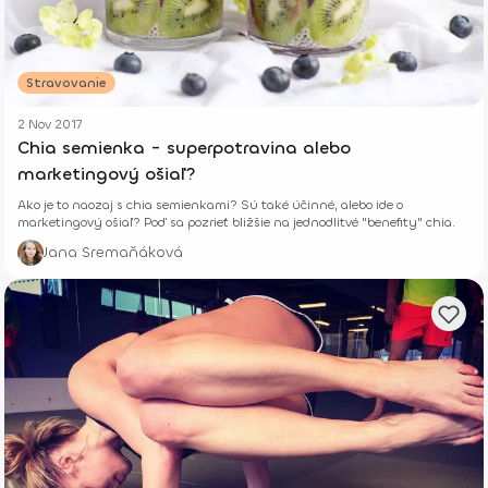
Stravovanie
2 Nov 2017
Chia semienka - superpotravina alebo
marketingový ošiaľ?
Ako je to naozaj s chia semienkami? Sú také účinné, alebo ide o
marketingový ošiaľ? Poď sa pozrieť bližšie na jednodlitvé "benefity" chia.
Jana Sremaňáková