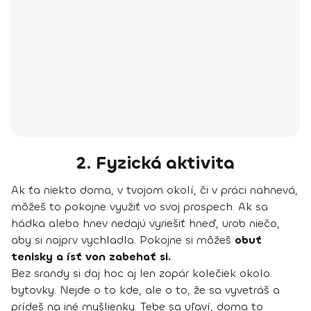
2. Fyzická aktivita
Ak ťa niekto doma, v tvojom okolí, či v práci nahnevá,
môžeš to pokojne využiť vo svoj prospech. Ak sa
hádka alebo hnev nedajú vyriešiť hneď, urob niečo,
aby si najprv vychladla. Pokojne si môžeš
obuť
tenisky a ísť von zabehať si.
Bez srandy si daj hoc aj len zopár kolečiek okolo
bytovky. Nejde o to kde, ale o to, že sa vyvetráš a
prídeš na iné myšlienky. Tebe sa uľaví, doma to