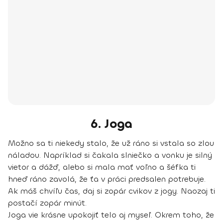
6. Joga
Možno sa ti niekedy stalo, že už ráno si vstala so zlou
náladou. Napríklad si čakala slniečko a vonku je silný
vietor a dážď, alebo si mala mať voľno a šéfka ti
hneď ráno zavolá, že ťa v práci predsalen potrebuje.
Ak máš chvíľu čas, daj si zopár cvikov z jogy. Naozaj ti
postačí zopár minút.
Joga vie krásne upokojiť telo aj myseľ. Okrem toho, že