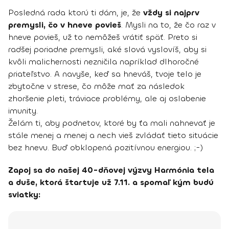
Posledná rada ktorú ti dám, je, že
vždy si najprv
premysli, čo v hneve povieš
. Mysli na to, že čo raz v
hneve povieš, už to nemôžeš vrátiť späť. Preto si
radšej poriadne premysli, aké slová vyslovíš, aby si
kvôli malichernosti nezničila napríklad dlhoročné
priateľstvo. A navyše, keď sa hneváš, tvoje telo je
zbytočne v strese, čo môže mať za následok
zhoršenie pleti, tráviace problémy, ale aj oslabenie
imunity.
Želám ti, aby podnetov, ktoré by ťa mali nahnevať je
stále menej a menej a nech vieš zvládať tieto situácie
bez hnevu. Buď obklopená pozitívnou energiou. ;-)
Zapoj sa do našej 40-dňovej výzvy Harmónia tela
a duše, ktorá štartuje už 7.11. a spomaľ kým budú
sviatky: