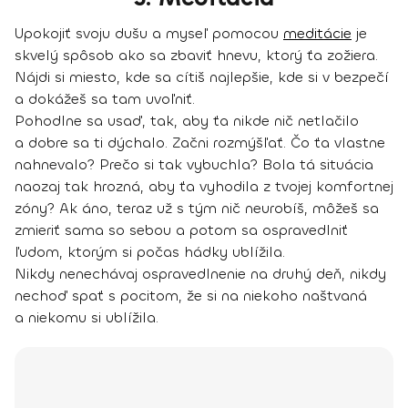
Upokojiť svoju dušu a myseľ pomocou
meditácie
je
skvelý spôsob ako sa zbaviť hnevu, ktorý ťa zožiera.
Nájdi si miesto, kde sa cítiš najlepšie, kde si v bezpečí
a dokážeš sa tam uvoľniť.
Pohodlne sa usaď, tak, aby ťa nikde nič netlačilo
a dobre sa ti dýchalo. Začni rozmýšľať. Čo ťa vlastne
nahnevalo? Prečo si tak vybuchla? Bola tá situácia
naozaj tak hrozná, aby ťa vyhodila z tvojej komfortnej
zóny? Ak áno, teraz už s tým nič neurobíš, môžeš sa
zmieriť sama so sebou a potom sa ospravedlniť
ľudom, ktorým si počas hádky ublížila.
Nikdy nenechávaj ospravedlnenie na druhý deň, nikdy
nechoď spať s pocitom, že si na niekoho naštvaná
a niekomu si ublížila.