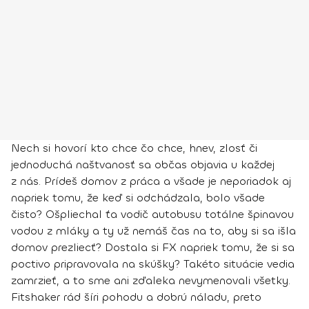
Nech si hovorí kto chce čo chce, hnev, zlosť či
jednoduchá naštvanosť sa občas objavia u každej
z nás. Prídeš domov z práca a všade je neporiadok aj
napriek tomu, že keď si odchádzala, bolo všade
čisto? Ošpliechal ťa vodič autobusu totálne špinavou
vodou z mláky a ty už nemáš čas na to, aby si sa išla
domov prezliecť? Dostala si FX napriek tomu, že si sa
poctivo pripravovala na skúšky? Takéto situácie vedia
zamrzieť, a to sme ani zďaleka nevymenovali všetky.
Fitshaker rád šíri pohodu a dobrú náladu, preto