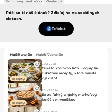
Sebarozvoj a motivácia
Všeobecné
Páči sa ti náš článok? Zdieľaj ho na sociálnych
sieťach.
Zdieľať
Najčítanejšie
Najobľúbenejšie
2 Júl 2026
Cuketa kráľovná leta - najlepšie
cuketové recepty, ktoré musíte
vyskúšať
Recepty
20 Júl 2026
Extra ľahký a rýchly marhuľový
koláč s mrveničkou
Recepty
26 Júl 2026