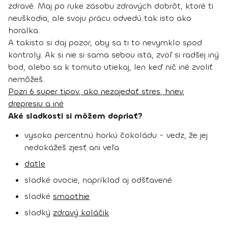
zdravé. Maj po ruke zásobu zdravých dobrôt, ktoré ti
neuškodia, ale svoju prácu odvedú tak isto ako
horalka.
A takisto si daj pozor, aby sa ti to nevymklo spod
kontroly. Ak si nie si sama sebou istá, zvoľ si radšej iný
bod, alebo sa k tomuto utiekaj, len keď nič iné zvoliť
nemôžeš.
Pozri 6 super tipov, ako nezajedať stres, hnev,
drepresiu a iné
Aké sladkosti si môžem dopriať?
vysoko percentnú horkú čokoládu - vedz, že jej
nedokážeš zjesť ani veľa
datle
sladké ovocie, napríklad aj odšťavené
sladké
smoothie
sladký
zdravý koláčik