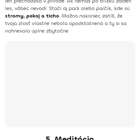
len prechádzka v prírode. Ak nemáš po blízku žiaden
les, vôbec nevadí. Stačí aj park alebo parčík, kde sú
stromy, pokoj a ticho
. Možno nakoniec zistíš, že
tvoja zlosť vlastne nebola opodstatnená a ty si sa
nahnevala úplne zbytočne.
5. Meditácia