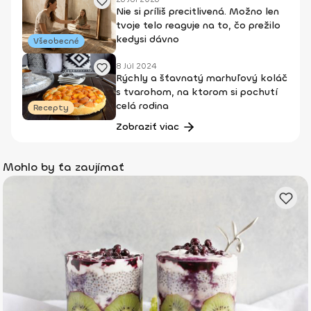
Nie si príliš precitlivená. Možno len
tvoje telo reaguje na to, čo prežilo
kedysi dávno
Všeobecné
8 Júl 2024
Rýchly a šťavnatý marhuľový koláč
s tvarohom, na ktorom si pochutí
celá rodina
Recepty
Zobraziť viac
Mohlo by ťa zaujímať