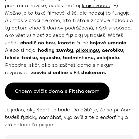
prehrmí a navyše, budeš mať aj
krajší zadok
. ;-)
Možno je to také filmové klišé, ale naozaj to funguje.
Ak máš v práci niekoho, kto ti stále zhoršuje náladu a
ty potom chodíš domov podráždená, nájdi si spôsob,
ako všetku zlosť zo seba fyzicky vytrasieš. Môžeš
začať
chodiť na box, karate
či iné
bojové umenie
.
Alebo si nájdi
hodiny zumby,
piloxingu
, aerobiku,
lekcie tenisu, squashu, bedmintonu, volejbalu.
Prípadne, skôr, ako sa začneš doma s niekým
rozprávať,
zacvič si online s Fitshakerom.
Chcem cvičiť doma s Fitshakerom
Je jedno, aký šport to bude. Dôležité je, že sa pri ňom
budeš fyzicky namáhať, vyplavíš z tela endorfíny a
zlá nálada ťa prejde.