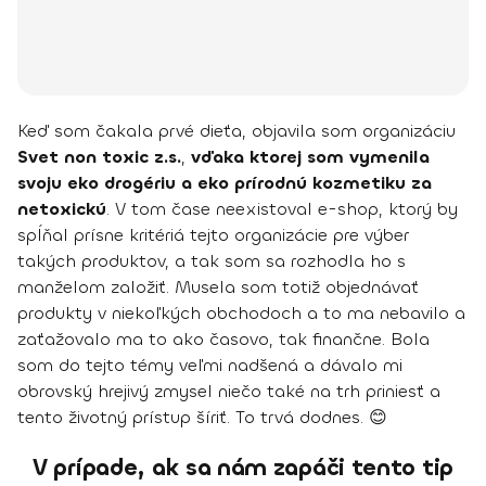
Keď som čakala prvé dieťa, objavila som organizáciu
Svet non toxic z.s.
,
vďaka ktorej som vymenila
svoju eko drogériu a eko prírodnú kozmetiku za
netoxickú
. V tom čase neexistoval e-shop, ktorý by
spĺňal prísne kritériá tejto organizácie pre výber
takých produktov, a tak som sa rozhodla ho s
manželom založiť. Musela som totiž objednávať
produkty v niekoľkých obchodoch a to ma nebavilo a
zaťažovalo ma to ako časovo, tak finančne. Bola
som do tejto témy veľmi nadšená a dávalo mi
obrovský hrejivý zmysel niečo také na trh priniesť a
tento životný prístup šíriť. To trvá dodnes. 😊
V prípade, ak sa nám zapáči tento tip