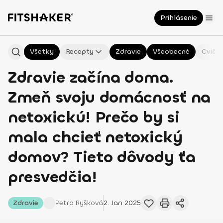
Prihlásenie
Všetky
Recepty
Zdravie
Všeobecné
Cvičen
Zdravie začína doma.
Zmeň svoju domácnosť na
netoxickú! Prečo by si
mala chcieť netoxický
domov? Tieto dôvody ťa
presvedčia!
Zdravie
Petra
Ryšková
2. Jan 2025