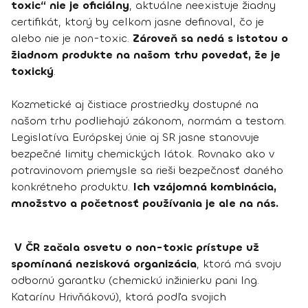
toxic“ nie je oficiálny
, aktuálne neexistuje žiadny
certifikát, ktorý by celkom jasne definoval, čo je
alebo nie je non-toxic.
Zároveň sa nedá s istotou o
žiadnom produkte na našom trhu povedať, že je
toxický
.
Kozmetické aj čistiace prostriedky dostupné na
našom trhu podliehajú zákonom, normám a testom.
Legislatíva Európskej únie aj SR jasne stanovuje
bezpečné limity chemických látok. Rovnako ako v
potravinovom priemysle sa rieši bezpečnosť daného
konkrétneho produktu.
Ich vzájomná kombinácia,
množstvo a početnosť používania je ale na nás.
V ČR začala osvetu o non-toxic prístupe už
spomínaná nezisková organizácia
, ktorá má svoju
odbornú garantku (chemickú inžinierku pani Ing.
Katarínu Hrivňákovú), ktorá podľa svojich