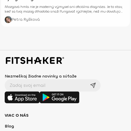
Mozgová hmla nie je moderný výmysel ani oficiálna diagnóza. Je to stav,
keď sa tvoj mozog dlhodobo snaží fungovať rýchlejšie, než mu dovoľujú
jeho biologické limity.
Petra Ryšková
Nezmeškaj žiadne novinky a súťaže
VIAC O NÁS
Blog