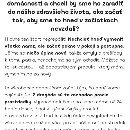
domácnosti a chceli by sme ho zaradiť
do nášho zdravšieho života, ako začať
tak, aby sme to hneď v začiatkoch
nevzdali?
Hlavne ten štart neprepáliť!
Nechcieť hneď vymeniť
všetko naraz, ale začať pekne v pokoji a postupne.
Učíme sa
niečo úplne nové
, takže
omyly
a prešľapy
k tomu patria, nenechajme sa tým odradiť. Môžete na
to ísť cestou - až dopotrebujem produkt, ktorý mám,
vymením ho za nový.
Ja všeobecne odporúčam začať tým, čo používame
najčastejšie.
Z drogérie sú to rozhodne pracie
prostriedky
. Vyprané oblečenie na sebe máme až 24
hodín denne, 7 dní v týždni. Zvyšky pracích
prostriedkov sa z textilu nikdy úplne nevypláchnu. To
však spoznáte už po vôni, pokiaľ náš prací prostriedok
obsahuje syntetickú parfumáciu, sami uvidíte, koľko