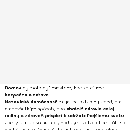
Domov
by malo byť miestom, kde sa cítime
bezpečne a
zdravo
.
Netoxická domácnosť
nie je len aktuálny trend, ale
predovšetkým spôsob, ako
chrániť zdravie celej
rodiny a zároveň prispieť k udržateľnejšiemu svetu
.
Zamysleli ste sa niekedy nad tým, koľko chemikálií sa
nachádza v bežných čistiacich prostriedkoch alebo