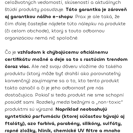
celoživotných vedomostí, skúseností a aktuálnych
štúdií produkty posudzuje.
Táto garantka je zároveň
aj garantkou nášho e-shopu
. Prax je ale taká, že
čím ďalej častejšie nájdete túto nálepku na produkte
(či celom obchode), ktorý s touto odbornou
organizáciou nemá nič spoločné.
Čo je
vzhľadom k chýbajúcemu oficiálnemu
certifikátu možné a deje sa to s rastúcim trendom
čoraz viac.
Ale než svoju dôveru vložíme do takého
produktu (ktorý môže byť drahší ako porovnateľný
konvenčný) zaujímajme sa o to, kto tento produkt
takto označil a či je jeho odbornosť pre nás
dostačujúca. Pokiaľ si teda produkt nie sme schopní
posúdiť sami. Rozdiely medzi bežnými a „non-toxic“
produktmi sú výrazné.
Napríklad neobsahujú
syntetickú parfumáciu (ktorej súčasťou bývajú aj
ftaláty), azo farbivá, parabény, silikóny, sulfáty,
ropné zložky, hliník, chemické UV filtre a mnoho