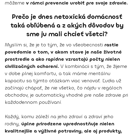
môžeme
v rámci prevencie urobiť pre svoje zdravie.
Prečo je dnes netoxická domácnosť
taká obľúbená a z akých dôvodov by
sme ju mali chcieť všetci?
Myslím si, že je to tým, že vo všeobecnosti
rastie
povedomie o tom, v akom stave je naše životné
prostredie a ako rapídne vzrastajú počty nielen
civilizačných ochorení.
V kombinácii s tým, že žijeme
v dobe plnej komfortu, a tak máme mentálnu
kapacitu sa týmto otázkam viac venovať. Ľudia už
začínajú chápať, že nie všetko, čo nájdu v regáloch
obchodov, je automaticky vhodné pre naše zdravie pri
každodennom používaní.
Každý, komu záleží na jeho zdraví a zdraví jeho
rodiny,
úplne prirodzene uprednostňuje nielen
kvalitnejšie a výživné potraviny, ale aj produkty,