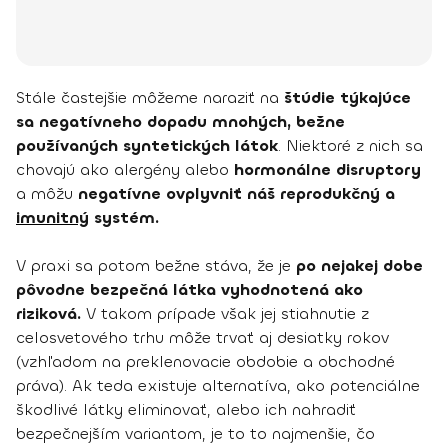
Stále častejšie môžeme naraziť na
štúdie týkajúce
sa negatívneho dopadu mnohých, bežne
používaných syntetických látok
. Niektoré z nich sa
chovajú ako alergény alebo
hormonálne disruptory
a môžu
negatívne ovplyvniť náš reprodukčný a
imunitný
systém.
V praxi sa potom bežne stáva, že je
po nejakej dobe
pôvodne bezpečná látka vyhodnotená ako
riziková.
V takom prípade však jej stiahnutie z
celosvetového trhu môže trvať aj desiatky rokov
(vzhľadom na preklenovacie obdobie a obchodné
práva). Ak teda existuje alternatíva, ako potenciálne
škodlivé látky eliminovať, alebo ich nahradiť
bezpečnejším variantom, je to to najmenšie, čo