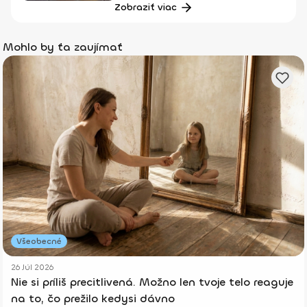
Zobraziť viac
Mohlo by ťa zaujímať
Všeobecné
26 Júl 2026
Nie si príliš precitlivená. Možno len tvoje telo reaguje
na to, čo prežilo kedysi dávno