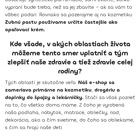
vypraní bude treba, než sa jej zbavíte – ak sa vám to
vôbec podarí. Rovnako sa pozerajme aj na kozmetiku.
Zubnú pastu používame určite častejšie ako
opaľovací krém.
Kde všade, v akých oblastiach života
môžeme tento smer uplatniť a tým
zlepšiť naše zdravie a tiež zdravie celej
rodiny?
Tých oblastí je skutočne veľa.
Náš e-shop sa
zameriava primárne na kozmetiku
,
drogériu a
doplnky do špajzy a lekárničky.
Stačí sa však pozrieť
na to, čo všetko doma máme. Z čoho je vyrobená
naša podlaha, nábytok, matrace, obliečky, riad,
dekorácia, ako a čím svietime, do čoho sa obliekame,
s čím sa hrajú naše deti.