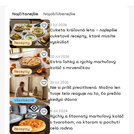
Najčítanejšie
Najobľúbenejšie
2 Júl 2026
Cuketa kráľovná leta - najlepšie
cuketové recepty, ktoré musíte
vyskúšať
Recepty
20 Júl 2026
Extra ľahký a rýchly marhuľový
koláč s mrveničkou
Recepty
26 Júl 2026
Nie si príliš precitlivená. Možno len
tvoje telo reaguje na to, čo prežilo
kedysi dávno
Všeobecné
8 Júl 2024
Rýchly a šťavnatý marhuľový koláč
s tvarohom, na ktorom si pochutí
celá rodina
Recepty