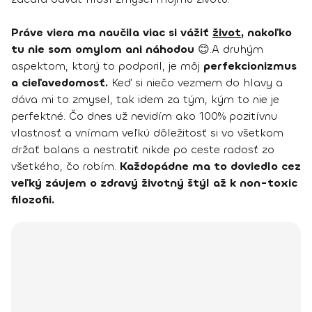
Práve viera ma naučila viac si vážiť
život
, nakoľko
tu nie som omylom ani náhodou
😊.A druhým
aspektom, ktorý to podporil, je môj
perfekcionizmus
a cieľavedomosť.
Keď si niečo vezmem do hlavy a
dáva mi to zmysel, tak idem za tým, kým to nie je
perfektné. Čo dnes už nevidím ako 100% pozitívnu
vlastnosť a vnímam veľkú dôležitosť si vo všetkom
držať balans a nestratiť nikde po ceste radosť zo
všetkého, čo robím.
Každopádne ma to doviedlo cez
veľký záujem o zdravý životný štýl až k non-toxic
filozofii.