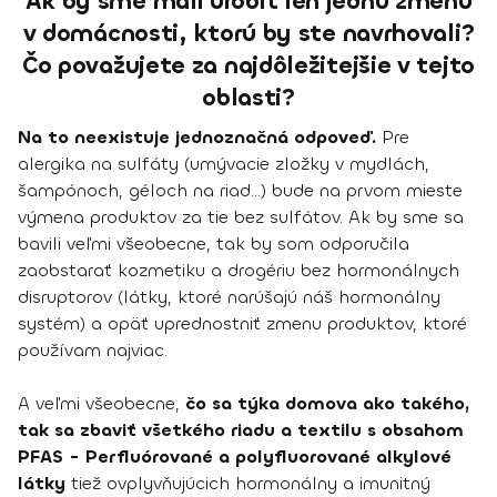
Ak by sme mali urobiť len jednu zmenu
v domácnosti, ktorú by ste navrhovali?
Čo považujete za najdôležitejšie v tejto
oblasti?
Na to neexistuje jednoznačná odpoveď.
Pre
alergika na sulfáty (umývacie zložky v mydlách,
šampónoch, géloch na riad...) bude na prvom mieste
výmena produktov za tie bez sulfátov. Ak by sme sa
bavili veľmi všeobecne, tak by som odporučila
zaobstarať kozmetiku a drogériu bez hormonálnych
disruptorov (látky, ktoré narúšajú náš hormonálny
systém) a opäť uprednostniť zmenu produktov, ktoré
používam najviac.
A veľmi všeobecne,
čo sa týka domova ako takého,
tak sa zbaviť všetkého riadu a textilu s obsahom
PFAS - Perfluórované a polyfluorované alkylové
látky
tiež ovplyvňujúcich hormonálny a imunitný