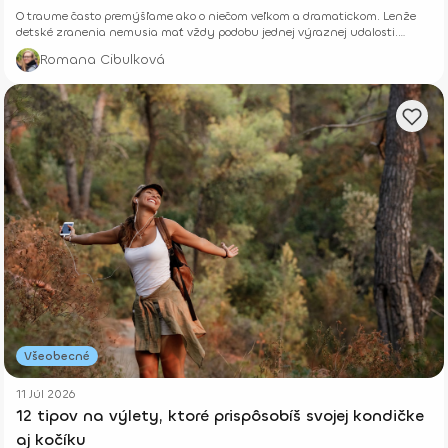
O traume často premýšľame ako o niečom veľkom a dramatickom. Lenže
detské zranenia nemusia mať vždy podobu jednej výraznej udalosti.
Niekedy rastú potichu.
Romana Cibulková
Všeobecné
11 Júl 2026
12 tipov na výlety, ktoré prispôsobíš svojej kondičke
aj kočíku