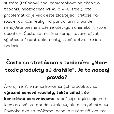
systém (teflónový riad, nepremokavé oblečenie a
topánky neoznačené PFAS a PFC-free..).Táto
problematika je však ešte zložitejšia, pretože na
rozdiel od kozmetiky, na panvici ani na bunde
nenájdete presné zloženie všetkých chemikálií, ktoré
obsahuje. Často sa musíme komplikovane pýtať
výrobcu a žiadať dokumenty, ktoré potvrdzujú ich
tvrdenia.
Často sa stretávam s tvrdením: „Non-
toxic produkty sú drahšie“. Je to naozaj
pravda?
Áno aj nie. Aj v rámci konvenčných produktov sú
výrazné cenové rozdiely, takže záleží, čo
konkrétne porovnávame.
V bežnej drogérii nájdeme
krém na tvár za pár desiatok eur, ale aj za pár sto eur.
Rovnako ako sa môžeme lacno, ale zároveň kvalitne