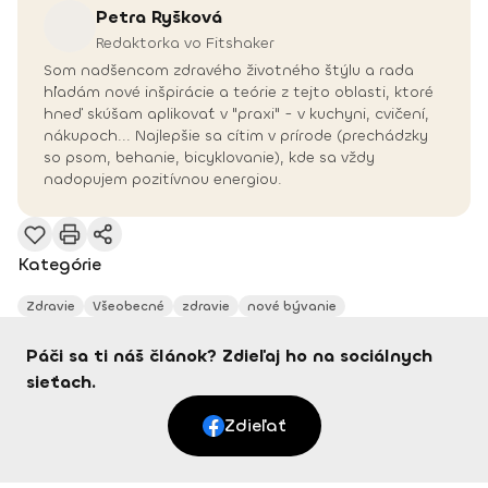
Petra
Ryšková
Redaktorka vo Fitshaker
Som nadšencom zdravého životného štýlu a rada
hľadám nové inšpirácie a teórie z tejto oblasti, ktoré
hneď skúšam aplikovať v "praxi" - v kuchyni, cvičení,
nákupoch... Najlepšie sa cítim v prírode (prechádzky
so psom, behanie, bicyklovanie), kde sa vždy
nadopujem pozitívnou energiou.
Kategórie
Zdravie
Všeobecné
zdravie
nové bývanie
Páči sa ti náš článok? Zdieľaj ho na sociálnych
sieťach.
Zdieľať