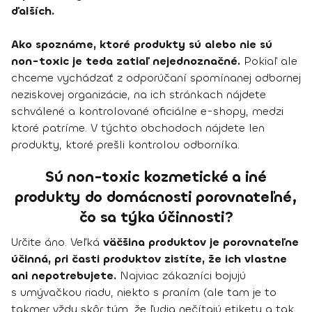
ďalších.
Ako spoznáme, ktoré produkty sú alebo nie sú
non-toxic je teda zatiaľ nejednoznačné.
Pokiaľ ale
chceme vychádzať z odporúčaní spomínanej odbornej
neziskovej organizácie, na ich stránkach nájdete
schválené a kontrolované oficiálne e-shopy, medzi
ktoré patríme. V týchto obchodoch nájdete len
produkty, ktoré prešli kontrolou odborníka.
Sú non-toxic kozmetické a iné
produkty do domácnosti porovnateľné,
čo sa týka účinnosti?
Určite áno. Veľká
väčšina produktov je porovnateľne
účinná, pri časti produktov zistíte, že ich vlastne
ani nepotrebujete.
Najviac zákazníci bojujú
s umývačkou riadu, niekto s praním (ale tam je to
takmer vždy skôr tým, že ľudia nečítajú etikety a tak