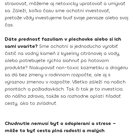
stravovať, môžeme aj netoxicky upratovať a umývať
sa. Záleží, koľko času sme ochotní investovať,
pretože vždy investujeme buď svoje peniaze alebo svoj
čas.
Dáte prednosť fazuliam v plechovke alebo si ich
sami uvaríte?
Sme ochotní si jednoducho vyrobiť
čistič na vodný kameň z kyseliny citrónovej a vody,
alebo potrebujete rýchlo siahnuť po hotovom
produkte? Nakupovať non-toxic kozmetiku a drogériu
sa dá bez zmeny v rodinnom rozpočte, ale aj s
výraznou zmenou v rozpočte. Všetko záleží na našich
prioritách a požiadavkách. Tak či tak je to investícia
do nášho zdravia, takže sa rozhodne oplatí hľadať
cesty, ako to zvládnuť.
Chudnutie nemusí byť o odopieraní a strese –
môže to byť cesta plná radosti a malých