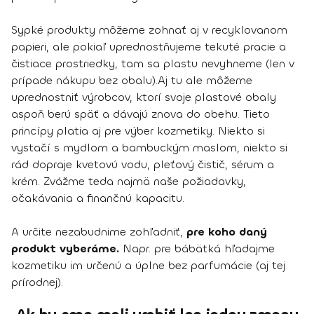
Sypké produkty môžeme zohnať aj v recyklovanom
papieri, ale pokiaľ uprednostňujeme tekuté pracie a
čistiace prostriedky, tam sa plastu nevyhneme (len v
prípade nákupu bez obalu).Aj tu ale môžeme
uprednostniť výrobcov, ktorí svoje plastové obaly
aspoň berú späť a dávajú znova do obehu. Tieto
princípy platia aj pre výber kozmetiky. Niekto si
vystačí s mydlom a bambuckým maslom, niekto si
rád dopraje kvetovú vodu, pleťový čistič, sérum a
krém. Zvážme teda najmä naše požiadavky,
očakávania a finančnú kapacitu.
A určite nezabudnime zohľadniť,
pre koho daný
produkt vyberáme.
Napr. pre bábätká hľadajme
kozmetiku im určenú a úplne bez parfumácie (aj tej
prírodnej).