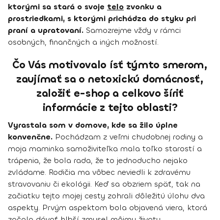
ktorými sa stará o svoje
telo
zvonku a
prostriedkami, s ktorými prichádza do styku pri
praní a upratovaní.
Samozrejme vždy v rámci
osobných, finančných a iných možností.
Čo Vás motivovalo ísť týmto smerom,
zaujímať sa o netoxickú domácnosť,
založiť e-shop a celkovo šíriť
informácie z tejto oblasti?
Vyrastala som v domove, kde sa žilo úplne
konvenčne.
Pochádzam z veľmi chudobnej rodiny a
moja maminka samoživiteľka mala toľko starostí a
trápenia, že bola rada, že to jednoducho nejako
zvládame. Rodičia ma vôbec neviedli k zdravému
stravovaniu či ekológii. Keď sa obzriem späť, tak na
začiatku tejto mojej cesty zohrali dôležitú úlohu dva
aspekty. Prvým aspektom bola objavená viera, ktorá
začala dávať hlbší zmysel môjmu životu.