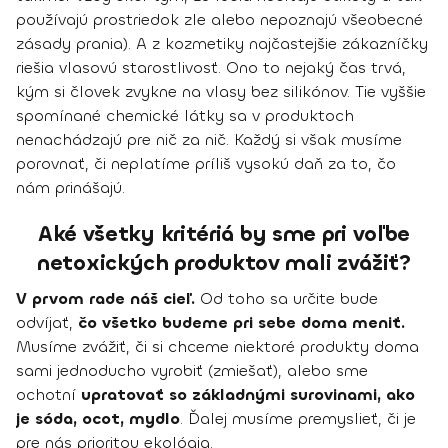
používajú prostriedok zle alebo nepoznajú všeobecné
zásady prania). A z kozmetiky najčastejšie zákazníčky
riešia vlasovú starostlivosť. Ono to nejaký čas trvá,
kým si človek zvykne na vlasy bez silikónov. Tie vyššie
spomínané chemické látky sa v produktoch
nenachádzajú pre nič za nič. Každý si však musíme
porovnať, či neplatíme príliš vysokú daň za to, čo
nám prinášajú.
Aké všetky kritériá by sme pri voľbe
netoxických produktov mali zvážiť?
V prvom rade náš cieľ.
Od toho sa určite bude
odvíjať,
čo všetko budeme pri sebe doma meniť.
Musíme zvážiť, či si chceme niektoré produkty doma
sami jednoducho vyrobiť (zmiešať), alebo sme
ochotní
upratovať so základnými surovinami, ako
je sóda, ocot, mydlo
. Ďalej musíme premyslieť, či je
pre nás prioritou ekológia.