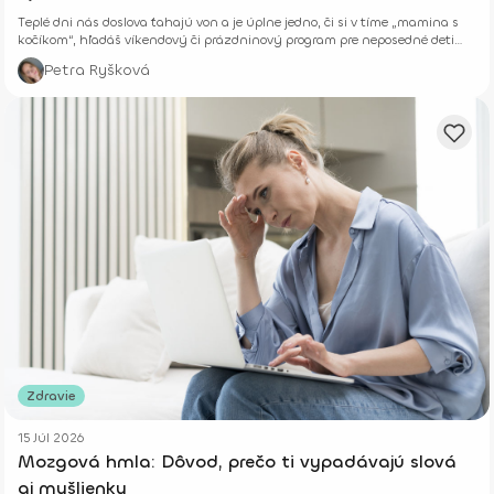
Teplé dni nás doslova ťahajú von a je úplne jedno, či si v tíme „mamina s
kočíkom“, hľadáš víkendový či prázdninový program pre neposedné deti
alebo si len chceš vyvetrať hlavu s kamoškou, či partnerom.
Petra Ryšková
Zdravie
15 Júl 2026
Mozgová hmla: Dôvod, prečo ti vypadávajú slová
aj myšlienky