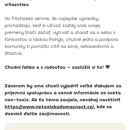
víťazstiev.
Vo Fitshakeri veríme, že najlepšie výsledky
prichádzajú, keď si užívaš každý krok svojej
premeny.Stačí začať, vytrvať a starať sa o seba s
ľahkosťou a láskou.Pohyb, chutné jedlo a podpora
komunity ti pomôžu cítiť sa silná, sebavedomá a
šťastná.
Chudni ľahko a s radosťou – zaslúžiš si to! 💛
Záverom by sme chceli vyjadriť veľké ďakujem za
príjemnú spoluprácu a cenné informácie zo sveta
non-toxic. Ak ťa téma zaujala, neváhaj navštíviť
https://www.netoxickadomacnost.cz/
, kde sa
dozvieš ďalšie zaujímavosti.