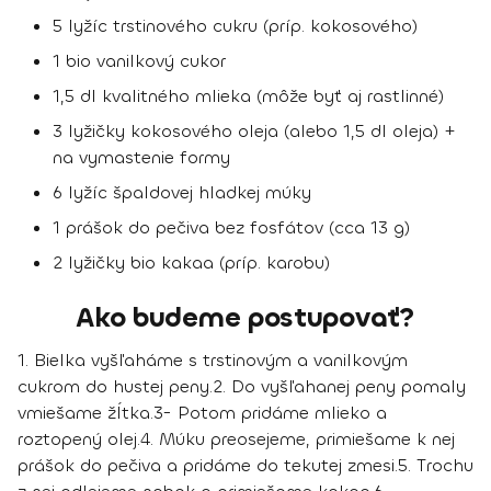
5 lyžíc trstinového cukru (príp. kokosového)
1 bio vanilkový cukor
1,5 dl kvalitného mlieka (môže byť aj rastlinné)
3 lyžičky kokosového oleja (alebo 1,5 dl oleja) +
na vymastenie formy
6 lyžíc špaldovej hladkej múky
1 prášok do pečiva bez fosfátov (cca 13 g)
2 lyžičky bio kakaa (príp. karobu)
Ako budeme postupovať?
1. Bielka vyšľaháme s trstinovým a vanilkovým
cukrom do hustej peny.
2. Do vyšľahanej peny pomaly
vmiešame žĺtka.
3- Potom pridáme mlieko a
roztopený olej.
4. Múku preosejeme, primiešame k nej
prášok do pečiva a pridáme do tekutej zmesi.
5. Trochu