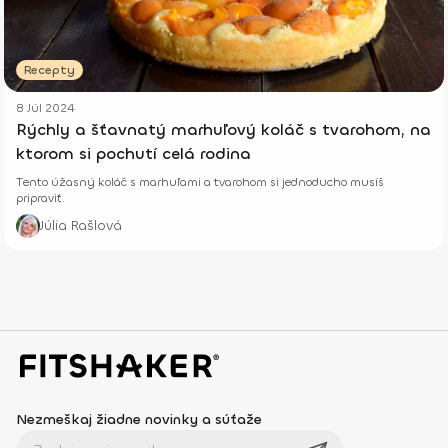
Recepty
8 Júl 2024
Rýchly a šťavnatý marhuľový koláč s tvarohom, na
ktorom si pochutí celá rodina
Tento úžasný koláč s marhuľami a tvarohom si jednoducho musíš
pripraviť.
Júlia Rašlová
Nezmeškaj žiadne novinky a súťaže