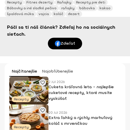
Recepty
Fitnes dezerty
Raňajky
Recepty pre deti
Bábovky a iné sladké pečivo
raňajky
bábovka
kakao
špaldová múka
vajcia
koláč
dezert
Páči sa ti náš článok? Zdieľaj ho na sociálnych
sieťach.
Zdieľať
Najčítanejšie
Najobľúbenejšie
2 Júl 2026
Cuketa kráľovná leta - najlepšie
cuketové recepty, ktoré musíte
vyskúšať
Recepty
20 Júl 2026
Extra ľahký a rýchly marhuľový
koláč s mrveničkou
Recepty