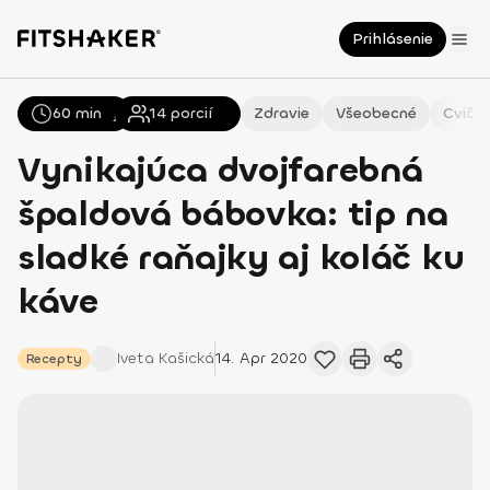
Prihlásenie
60 min
Všetky
Recepty
14
porcií
Zdravie
Všeobecné
Cvičen
Vynikajúca dvojfarebná
špaldová bábovka: tip na
sladké raňajky aj koláč ku
káve
Iveta
Kašická
14. Apr 2020
Recepty