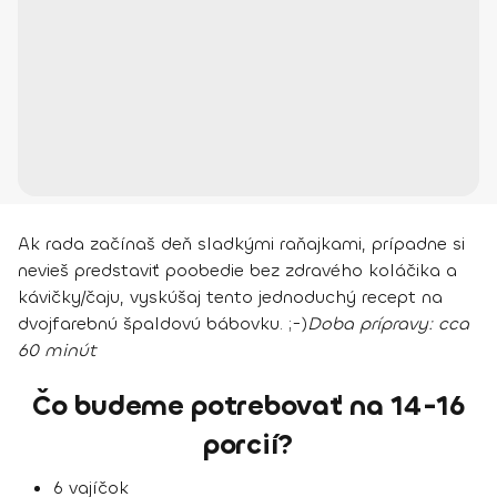
Ak rada začínaš deň sladkými raňajkami, prípadne si
nevieš predstaviť poobedie bez zdravého koláčika a
kávičky/čaju, vyskúšaj tento jednoduchý recept na
dvojfarebnú špaldovú bábovku. ;-)
Doba prípravy:
cca
60 minút
Čo budeme potrebovať na 14-16
porcií?
6 vajíčok