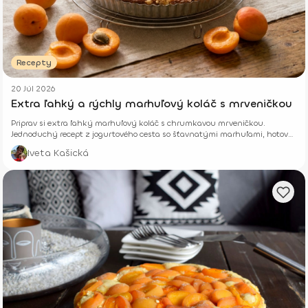
Recepty
20 Júl 2026
Extra ľahký a rýchly marhuľový koláč s mrveničkou
Priprav si extra ľahký marhuľový koláč s chrumkavou mrveničkou.
Jednoduchý recept z jogurtového cesta so šťavnatými marhuľami, hotový
z pár surovín.
Iveta Kašická