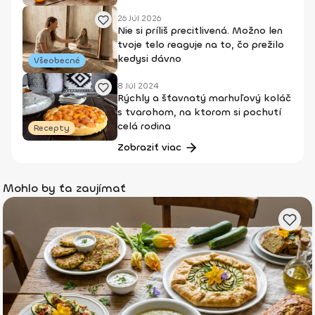
26 Júl 2026
Nie si príliš precitlivená. Možno len
tvoje telo reaguje na to, čo prežilo
kedysi dávno
Všeobecné
8 Júl 2024
Rýchly a šťavnatý marhuľový koláč
s tvarohom, na ktorom si pochutí
celá rodina
Recepty
Zobraziť viac
Mohlo by ťa zaujímať