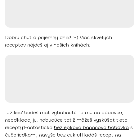
Dobrú chuť a príjemný dník! :-)
Viac skvelých
receptov nájdeš aj v našich knihách:
Už keď budeš mať vytiahnutú formu na bábovku,
neodkladaj ju, nabudúce totiž môžeš vyskúšať tieto
recepty:
Fantastická
bezlepková banánová bábovka
s
čučoriedkami, navyše bez cukru
Hľadáš recept na