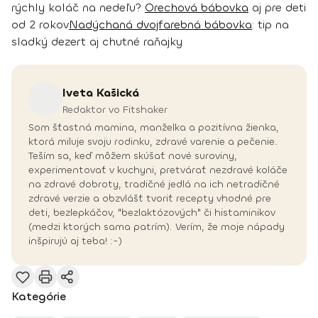
rýchly koláč na nedeľu?
Orechová bábovka
aj pre deti
od 2 rokov
Nadýchaná dvojfarebná bábovka
: tip na
sladký dezert aj chutné raňajky
Iveta
Kašická
Redaktor vo Fitshaker
Som šťastná mamina, manželka a pozitívna žienka,
ktorá miluje svoju rodinku, zdravé varenie a pečenie.
Teším sa, keď môžem skúšať nové suroviny,
experimentovať v kuchyni, pretvárať nezdravé koláče
na zdravé dobroty, tradičné jedlá na ich netradičné
zdravé verzie a obzvlášť tvoriť recepty vhodné pre
deti, bezlepkáčov, "bezlaktózových" či histaminikov
(medzi ktorých sama patrím). Verím, že moje nápady
inšpirujú aj teba! :-)
Kategórie