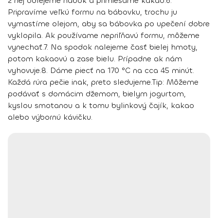
z nej odlejeme nabok a primiešame kakao.
6.
Pripravíme veľkú formu na bábovku, trochu ju
vymastíme olejom, aby sa bábovka po upečení dobre
vyklopila. Ak používame nepriľňavú formu, môžeme
vynechať.
7. Na spodok nalejeme časť bielej hmoty,
potom kakaovú a zase bielu. Prípadne ak nám
vyhovuje.
8. Dáme piecť na 170 °C na cca 45 minút.
Každá rúra pečie inak, preto sledujeme.
Tip:
Môžeme
podávať s domácim džemom, bielym jogurtom,
kyslou smotanou a k tomu bylinkový čajík, kakao
alebo výbornú kávičku.