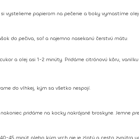
u si vystelieme papierom na pečenie a boky vymastíme ole
šok do pečiva, soľ a najemno nasekanú čerstvú mätu.
ukor a olej asi 1-2 minúty. Pridáme citrónovú kôru, vani
me do vlhkej, kým sa všetko nespojí.
 nakoniec pridáme na kocky nakrájané broskyne. Jemne pr
0-45 minút alebo kým vrch nie je zlatý a cesto zvnútra u