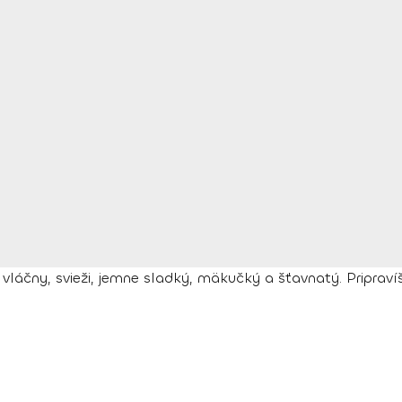
láčny, svieži, jemne sladký, mäkučký a šťavnatý. Priprav