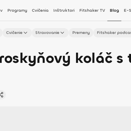
v
Programy
Cvičenia
Inštruktori
Fitshaker TV
Blog
E-
Cvičenie
Stravovanie
Premeny
Fitshaker podca
broskyňový koláč s