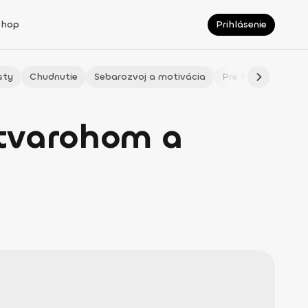
Shop
Prihlásenie
sty
Chudnutie
Sebarozvoj a motivácia
Pre fitmaminky
 tvarohom a