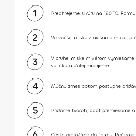
1
Predhrejeme si rúru na 180 ˚C. Form
2
Vo väčšej miske zmiešame múku, prá
V druhej miske mixérom vymiešame c
3
vajíčka a ďalej mixujeme.
4
Múčnu zmes potom postupne pridáva
5
Pridáme tvaroh, opäť premiešame a
6
Cesto preložíme do formy. Pečieme 4