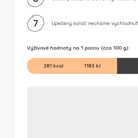
7
Upečený koláč necháme vychladnúť
Výživové hodnoty na 1 porciu (cca 100 g):
281 kcal
1183 kJ