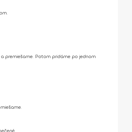
jom.
lku a premiešame. Potom pridáme po jednom
emiešame.
pečené.