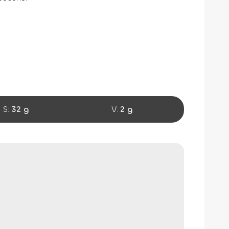
S:
32 g
V:
2 g