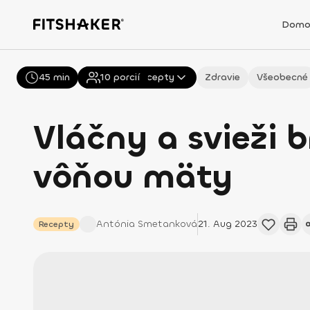
Domo
45 min
Všetky
10
porcií
Recepty
Zdravie
Všeobecné
Vláčny a svieži 
vôňou mäty
Antónia
Smetanková
21. Aug 2023
Recepty