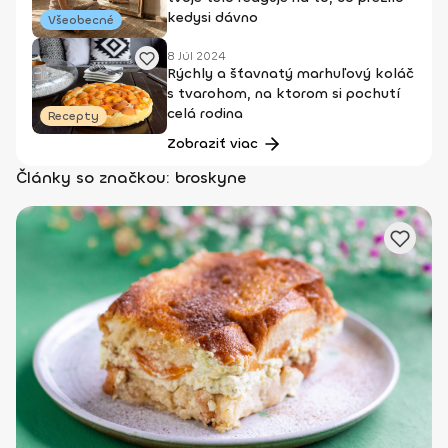
kedysi dávno
Všeobecné
8 Júl 2024
Rýchly a šťavnatý marhuľový koláč
s tvarohom, na ktorom si pochutí
celá rodina
Recepty
Zobraziť viac
Články so značkou: broskyne