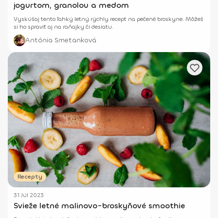
jogurtom, granolou a medom
Vyskúšaj tento ľahký letný rýchly recept na pečené broskyne. Môžeš
si ho spraviť aj na raňajky či desiatu.
Antónia Smetanková
Recepty
31 Júl 2023
Svieže letné malinovo-broskyňové smoothie