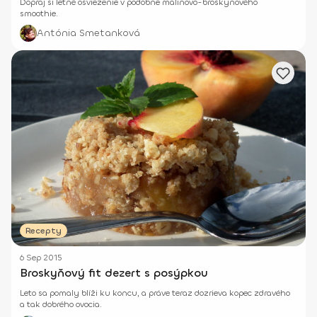
Dopraj si letné osvieženie v podobne malinovo-broskyňového
smoothie.
Antónia Smetanková
Recepty
6 Sep 2015
Broskyňový fit dezert s posýpkou
Leto sa pomaly blíži ku koncu, a práve teraz dozrieva kopec zdravého
a tak dobrého ovocia.