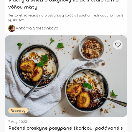
vôňou mäty
Tento letný recept na broskyňový koláč s tvarohom jednoducho musíš
vyskúšať.
Antónia Smetanková
Recepty
7 Aug 2023
Pečené broskyne posypané škoricou, podávané s