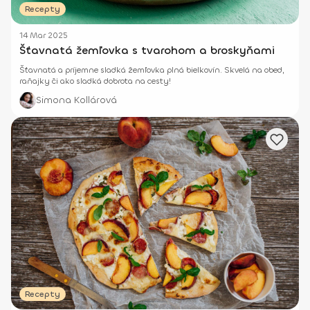
Recepty
14 Mar 2025
Šťavnatá žemľovka s tvarohom a broskyňami
Šťavnatá a príjemne sladká žemľovka plná bielkovín. Skvelá na obed,
raňajky či ako sladká dobrota na cesty!
Simona Kollárová
Recepty