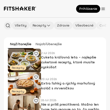
Prihlásenie
Všetky
Recepty
Zdravie
Všeobecné
Cvičen
Najčítanejšie
Najobľúbenejšie
2 Júl 2026
Cuketa kráľovná leta - najlepšie
cuketové recepty, ktoré musíte
vyskúšať
Recepty
20 Júl 2026
Extra ľahký a rýchly marhuľový
koláč s mrveničkou
Recepty
26 Júl 2026
Nie si príliš precitlivená. Možno len
tvoje telo reaguje na to, čo prežilo