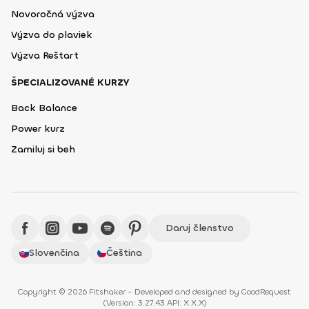
Novoročná výzva
Výzva do plaviek
Výzva Reštart
ŠPECIALIZOVANÉ KURZY
Back Balance
Power kurz
Zamiluj si beh
Daruj členstvo
Slovenčina
Čeština
Copyright © 2026 Fitshaker - Developed and designed by
GoodRequest
(
Version: 3.27.43 API: X.X.X
)