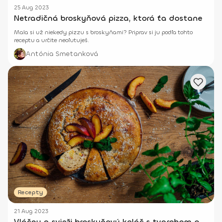
25 Aug 2023
Netradičná broskyňová pizza, ktorá ťa dostane
Mala si už niekedy pizzu s broskyňami? Priprav si ju podľa tohto
receptu a určite neoľutuješ.
Antónia Smetanková
Recepty
21 Aug 2023
Vláčny a svieži broskyňový koláč s tvarohom a