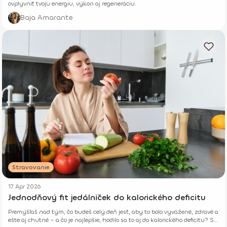
ovplyvniť tvoju energiu, výkon aj regeneráciu.
Baja Amarante
Stravovanie
17 Apr 2026
Jednodňový fit jedálniček do kalorického deficitu
Premýšľaš nad tým, čo budeš celý deň jesť, aby to bolo vyvážené, zdravé a
ešte aj chutné – a čo je najlepšie, hodilo sa to aj do kalorického deficitu? Si