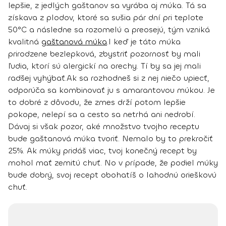
lepšie,
z jedlých gaštanov sa vyrába aj múka
. Tá sa
získava z plodov, ktoré sa sušia pár dní pri teplote
50°C a následne sa rozomelú a preosejú, tým vzniká
kvalitná
gaštanová múka
.
I keď je táto múka
prirodzene bezlepková, zbystriť pozornosť by mali
ľudia, ktorí sú
alergickí na orechy. Tí by sa jej mali
radšej vyhýbať
.
Ak sa rozhodneš si z nej niečo upiecť,
odporúča sa kombinovať ju s amarantovou múkou
. Je
to dobré z dôvodu, že zmes drží potom lepšie
pokope, nelepí sa a cesto sa netrhá ani nedrobí.
Dávaj si však pozor, aké množstvo tvojho receptu
bude gaštanová múka tvoriť. Nemalo by to prekročiť
25%. Ak múky pridáš viac, tvoj konečný recept by
mohol mať zemitú chuť. No v prípade, že podiel múky
bude dobrý, svoj
recept obohatíš o lahodnú orieškovú
chuť
.