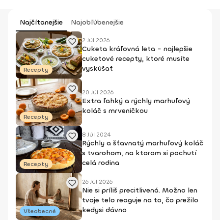
Najčítanejšie
Najobľúbenejšie
2 Júl 2026
Cuketa kráľovná leta - najlepšie
cuketové recepty, ktoré musíte
vyskúšať
Recepty
20 Júl 2026
Extra ľahký a rýchly marhuľový
koláč s mrveničkou
Recepty
8 Júl 2024
Rýchly a šťavnatý marhuľový koláč
s tvarohom, na ktorom si pochutí
celá rodina
Recepty
26 Júl 2026
Nie si príliš precitlivená. Možno len
tvoje telo reaguje na to, čo prežilo
kedysi dávno
Všeobecné