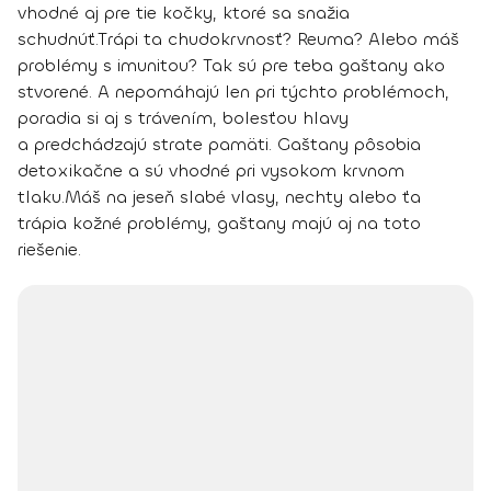
vhodné aj pre tie kočky, ktoré sa snažia
schudnúť.
Trápi ta chudokrvnosť? Reuma? Alebo máš
problémy s imunitou?
Tak sú pre teba gaštany ako
stvorené. A nepomáhajú len pri týchto problémoch,
poradia si aj s trávením, bolesťou hlavy
a predchádzajú strate pamäti
. Gaštany pôsobia
detoxikačne a sú vhodné pri vysokom krvnom
tlaku.
Máš na jeseň slabé vlasy, nechty alebo ťa
trápia kožné problémy, gaštany majú aj na toto
riešenie.