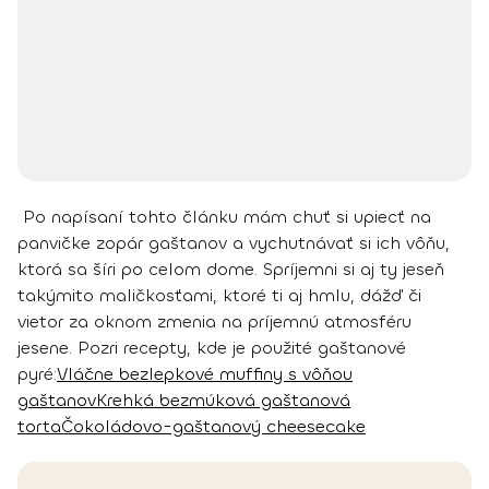
Po napísaní tohto článku mám chuť si upiecť na
panvičke zopár gaštanov a vychutnávať si ich vôňu,
ktorá sa šíri po celom dome. Spríjemni si aj ty jeseň
takýmito maličkosťami, ktoré ti aj hmlu, dážď či
vietor za oknom zmenia na príjemnú atmosféru
jesene.
Pozri recepty, kde je použité gaštanové
pyré:
Vláčne bezlepkové muffiny s vôňou
gaštanov
Krehká bezmúková gaštanová
torta
Čokoládovo-gaštanový cheesecake