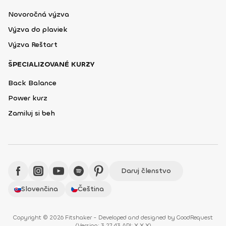
Novoročná výzva
Výzva do plaviek
Výzva Reštart
ŠPECIALIZOVANÉ KURZY
Back Balance
Power kurz
Zamiluj si beh
Daruj členstvo
Slovenčina
Čeština
Copyright © 2026 Fitshaker - Developed and designed by
GoodRequest
(
Version: 3.27.43 API: X.X.X
)