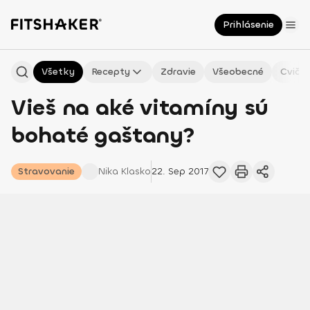
Prihlásenie
Všetky
Recepty
Zdravie
Všeobecné
Cvičen
Vieš na aké vitamíny sú
bohaté gaštany?
Stravovanie
Nika
Klasko
22. Sep 2017