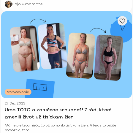
tu správne.
Baja Amarante
Stravovanie
27 Dec 2025
Urob TOTO a zaručene schudneš! 7 rád, ktoré
zmenili život už tisíckam žien
Máme pre teba niečo, čo už pomohlo tisíckam žien. A teraz to určite
pomôže aj tebe.