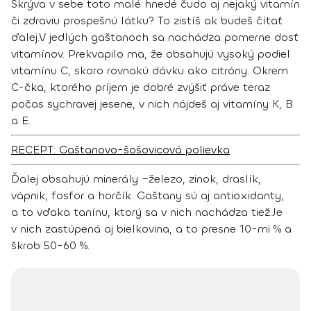
Skrýva v sebe toto malé hnedé čudo aj nejaký vitamín
či zdraviu prospešnú látku? To zistíš ak budeš čítať
ďalej.
V jedlých gaštanoch sa nachádza pomerne dosť
vitamínov. Prekvapilo ma, že
obsahujú vysoký podiel
vitamínu C
, skoro rovnakú dávku ako citróny. Okrem
C-čka, ktorého príjem je dobré zvýšiť práve teraz
počas sychravej jesene,
v nich nájdeš aj vitamíny K, B
a E
.
RECEPT: Gaštanovo-šošovicová polievka
Ďalej obsahujú minerály –
železo, zinok, draslík,
vápnik, fosfor a horčík
. Gaštany sú aj antioxidanty,
a to vďaka
tanínu,
ktorý sa v nich nachádza tiež.
Je
v nich zastúpená aj bielkovina, a to presne 10-mi % a
škrob 50-60 %.