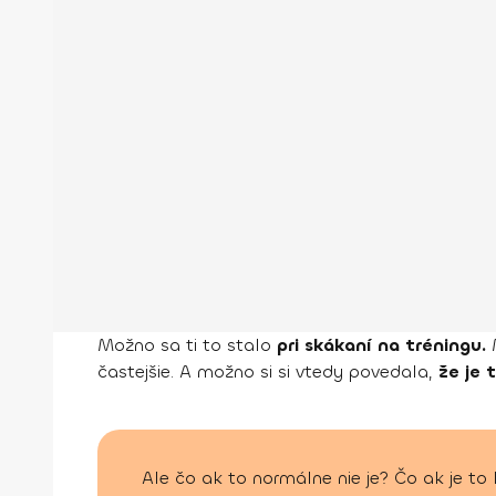
Možno sa ti to stalo
pri skákaní na tréningu.
častejšie. A možno si si vtedy povedala,
že je 
Ale čo ak to normálne nie je? Čo ak je t