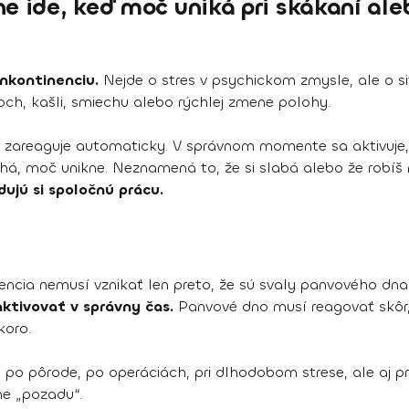
ne ide, keď moč uniká pri skákaní ale
inkontinenciu.
Nejde o stres v psychickom zmysle, ale o si
ikoch, kašli, smiechu alebo rýchlej zmene polohy.
k zareaguje automaticky. V správnom momente sa aktivuje
há, moč unikne. Neznamená to, že si slabá alebo že robíš 
dujú si spoločnú prácu.
inencia nemusí vznikať len preto, že sú svaly panvového dna
ktivovať v správny čas.
Panvové dno musí reagovať skôr,
koro.
ť po pôrode, po operáciách, pri dlhodobom strese, ale aj 
e „pozadu“.