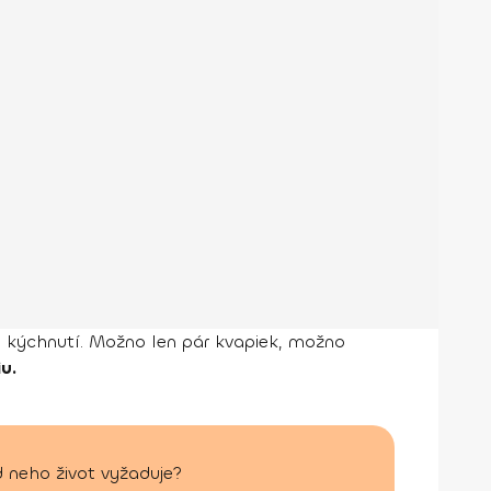
kýchnutí. Možno len pár kvapiek, možno
u.
d neho život vyžaduje?