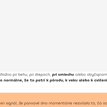
Možno pri behu, pri drepoch,
pri smiechu
alebo obyčajnom 
to normálne, že to patrí k pôrodu, k veku alebo k cvičeni
o len signál, že panvové dno momentálne nezvláda to, čo o