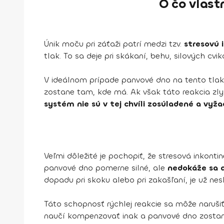
O čo vlast
Únik moču pri záťaži patrí medzi tzv.
stresovú 
tlak. To sa deje pri skákaní, behu, silových cv
V ideálnom prípade panvové dno na tento tla
zostane tam, kde má. Ak však táto reakcia zly
systém nie sú v tej chvíli zosúladené a vyža
Veľmi dôležité je pochopiť, že stresová inkont
panvové dno pomerne silné, ale
nedokáže sa a
dopadu pri skoku alebo pri zakašľaní, je už nes
Táto schopnosť rýchlej reakcie sa môže naruši
naučí kompenzovať inak a panvové dno zostan