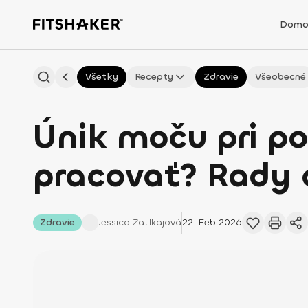
Domo
Všetky
Recepty
Zdravie
Všeobecné
Únik moču pri po
pracovať? Rady 
Zdravie
Jessica
Zatlkajová
22. Feb 2026