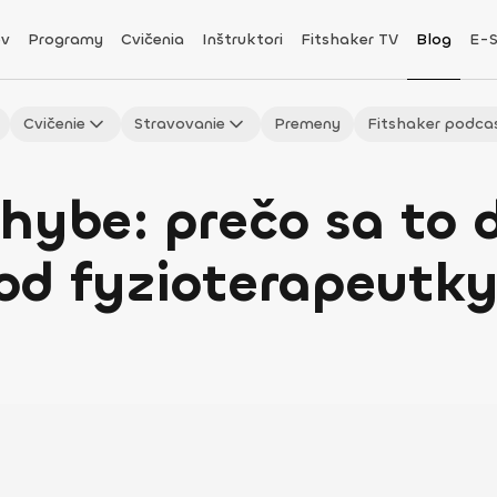
v
Programy
Cvičenia
Inštruktori
Fitshaker TV
Blog
E-
Cvičenie
Stravovanie
Premeny
Fitshaker podca
hybe: prečo sa to 
od fyzioterapeutk