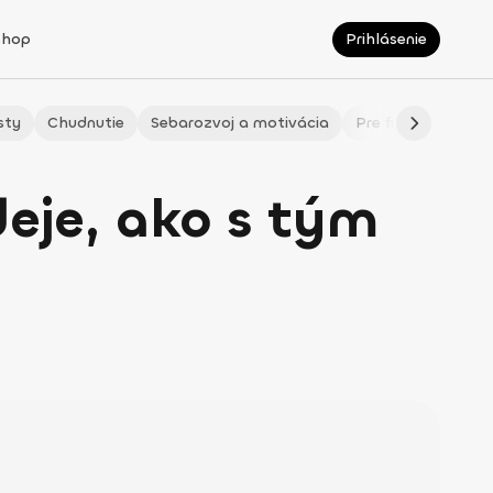
Shop
Prihlásenie
sty
Chudnutie
Sebarozvoj a motivácia
Pre fitmaminky
deje, ako s tým
y