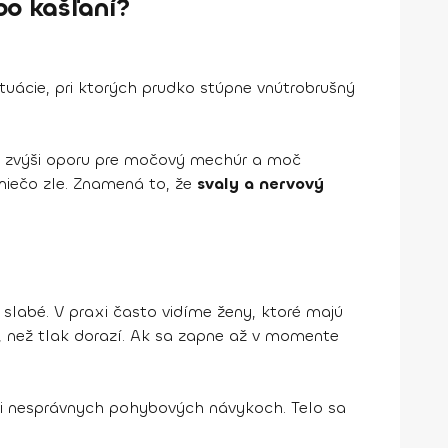
bo kašľaní?
tuácie, pri ktorých prudko stúpne vnútrobrušný
, zvýši oporu pre močový mechúr a moč
niečo zle. Znamená to, že
svaly a nervový
 slabé. V praxi často vidíme ženy, ktoré majú
 než tlak dorazí. Ak sa zapne až v momente
pri nesprávnych pohybových návykoch. Telo sa