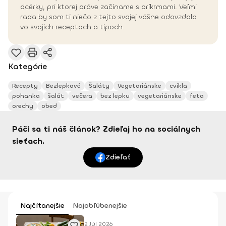
dcérky, pri ktorej práve začíname s príkrmami. Veľmi
rada by som ti niečo z tejto svojej vášne odovzdala
vo svojich receptoch a tipoch.
Kategórie
Recepty
Bezlepkové
Šaláty
Vegetariánske
cvikla
pohanka
šalát
večera
bez lepku
vegetariánske
feta
orechy
obed
Páči sa ti náš článok? Zdieľaj ho na sociálnych
sieťach.
Zdieľať
Najčítanejšie
Najobľúbenejšie
2 Júl 2026