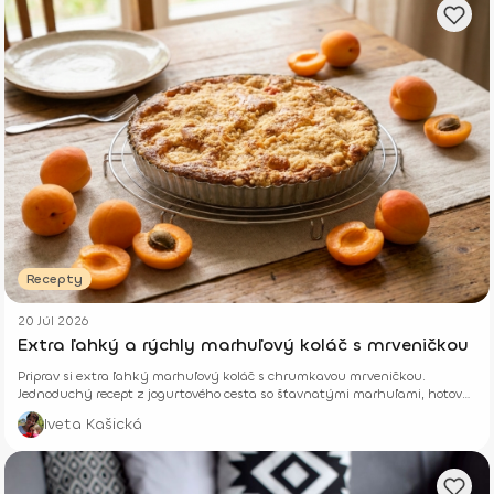
Recepty
20 Júl 2026
Extra ľahký a rýchly marhuľový koláč s mrveničkou
Priprav si extra ľahký marhuľový koláč s chrumkavou mrveničkou.
Jednoduchý recept z jogurtového cesta so šťavnatými marhuľami, hotový
z pár surovín.
Iveta Kašická