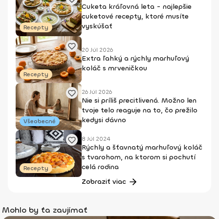
Cuketa kráľovná leta - najlepšie
cuketové recepty, ktoré musíte
vyskúšať
Recepty
20 Júl 2026
Extra ľahký a rýchly marhuľový
koláč s mrveničkou
Recepty
26 Júl 2026
Nie si príliš precitlivená. Možno len
tvoje telo reaguje na to, čo prežilo
kedysi dávno
Všeobecné
8 Júl 2024
Rýchly a šťavnatý marhuľový koláč
s tvarohom, na ktorom si pochutí
celá rodina
Recepty
Zobraziť viac
Mohlo by ťa zaujímať