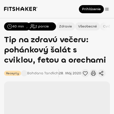
Prihlásenie
40 min
Všetky
Recepty
2
porcie
Zdravie
Všeobecné
Cvičen
Tip na zdravú večeru:
pohánkový šalát s
cviklou, fetou a orechami
Bohdana
Tandlich
28. Máj 2020
Recepty