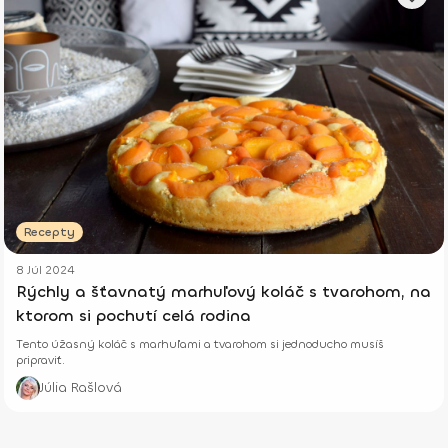
Recepty
8 Júl 2024
Rýchly a šťavnatý marhuľový koláč s tvarohom, na
ktorom si pochutí celá rodina
Tento úžasný koláč s marhuľami a tvarohom si jednoducho musíš
pripraviť.
Júlia Rašlová