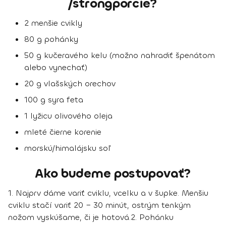
/strongporcie?
2 menšie cvikly
80 g pohánky
50 g kučeravého kelu (možno nahradiť špenátom
alebo vynechať)
20 g vlašských orechov
100 g syra feta
1 lyžicu olivového oleja
mleté čierne korenie
morskú/himalájsku soľ
Ako budeme postupovať?
1. Najprv dáme variť cviklu, vcelku a v šupke. Menšiu
cviklu stačí variť 20 − 30 minút, ostrým tenkým
nožom vyskúšame, či je hotová.
2. Pohánku