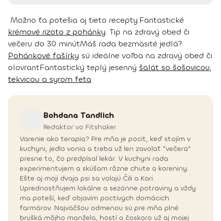
Možno ťa potešia aj tieto recepty:
Fantastické
krémové rizoto z pohánky
. Tip na zdravý obed či
večeru do 30 minút
Máš rada bezmäsité jedlá?
Pohánkové fašírky
sú ideálne voľba na zdravý obed či
olovrant
Fantastický teplý jesenný
šalát so šošovicou,
tekvicou a syrom feta
Bohdana
Tandlich
Redaktor vo Fitshaker
Varenie ako terapia? Pre mňa je pocit, keď stojím v
kuchyni, jedlo vonia a treba už len zavolať “večera”
presne to, čo predpísal lekár. V kuchyni rada
experimentujem a skúšam rôzne chute a koreniny.
Ešte aj moji dvaja psi sa volajú Čili a Kari.
Uprednostňujem lokálne a sezónne potraviny a vždy
ma poteší, keď objavím poctivých domácich
farmárov. Najväčšou odmenou sú pre mňa plné
brušká môjho manžela, hostí a čoskoro už aj mojej