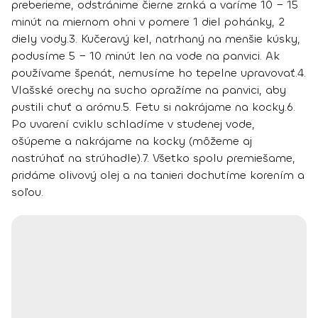
preberieme, odstránime čierne zrnká a varíme 10 − 15
minút na miernom ohni v pomere 1 diel pohánky, 2
diely vody.
3. Kučeravý kel, natrhaný na menšie kúsky,
podusíme 5 − 10 minút len na vode na panvici. Ak
používame špenát, nemusíme ho tepelne upravovať.
4.
Vlašské orechy na sucho opražíme na panvici, aby
pustili chuť a arómu.
5. Fetu si nakrájame na kocky.
6.
Po uvarení cviklu schladíme v studenej vode,
ošúpeme a nakrájame na kocky (môžeme aj
nastrúhať na strúhadle).
7. Všetko spolu premiešame,
pridáme olivový olej a na tanieri dochutíme korením a
soľou.