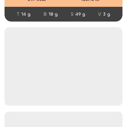
T:
14 g
B:
18 g
S:
49 g
V:
3 g