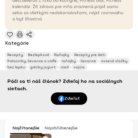
bestsellerov Z fitka do kuchyne, Fitness diár, Fitness
kalendár. Žiť zdravo pre mňa znamená prijať samú
seba so všetkými nedokonalosťami, nájsť rovnováhu
a byť šťastná.
Kategórie
Recepty
Bezlepkové
Raňajky
Recepty pre deti
Palacinky, lievance a vafle
raňajky
lievance
ovsené vločky
bez lepku
grécky jogurt
med
vajcia
Páči sa ti náš článok? Zdieľaj ho na sociálnych
sieťach.
Zdieľať
Najčítanejšie
Najobľúbenejšie