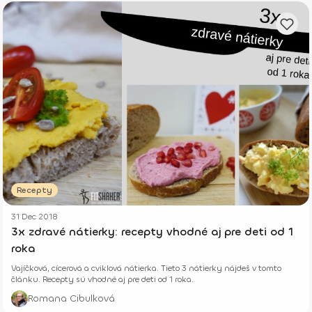
Recepty
31 Dec 2018
3x zdravé nátierky: recepty vhodné aj pre deti od 1
roka
Vajíčková, cícerová a cviklová nátierka. Tieto 3 nátierky nájdeš v tomto
článku. Recepty sú vhodné aj pre deti od 1 roka.
Romana Cibulková