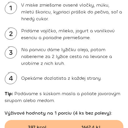
V miske zmiešame ovsené vločky, múku,
1
mletú škoricu, kypriaci prášok do pečiva, soľ a
hnedý cukor.
Pridáme vajíčko, mlieko, jogurt a vanilkovú
2
esenciu a poriadne premiešame.
Na panvicu dáme lyžičku oleja, potom
3
naberieme za 2 lyžice cesta na lievance a
urobíme z nich kruh.
4
Opekáme dozlatista z každej strany.
Tip:
Podávame s kúskom masla a poliate javorovým
sirupom alebo medom.
Výživové hodnoty na 1 porciu (4 ks bez polevy):
397 kcal
1667.4 kJ