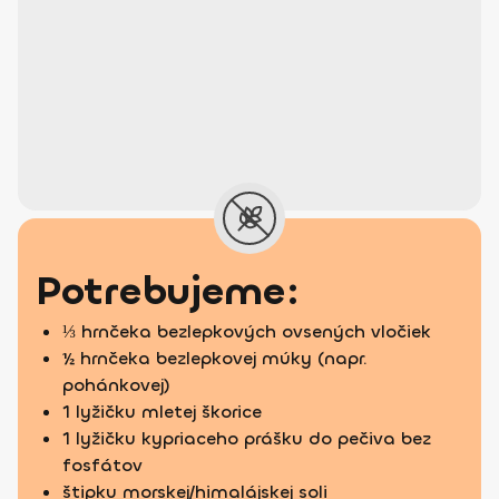
Potrebujeme:
⅓ hrnčeka bezlepkových ovsených vločiek
½ hrnčeka bezlepkovej múky (napr.
pohánkovej)
1 lyžičku mletej škorice
1 lyžičku kypriaceho prášku do pečiva bez
fosfátov
štipku morskej/himalájskej soli