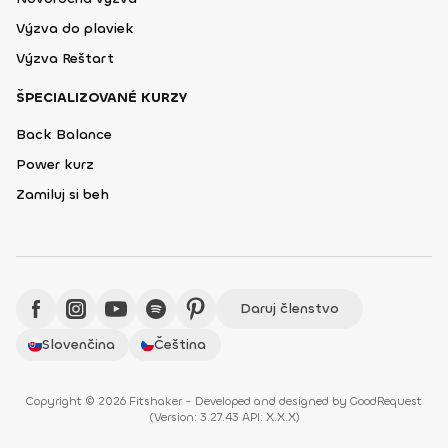
Výzva do plaviek
Výzva Reštart
ŠPECIALIZOVANÉ KURZY
Back Balance
Power kurz
Zamiluj si beh
Daruj členstvo
Slovenčina
Čeština
Copyright © 2026 Fitshaker - Developed and designed by
GoodRequest
(
Version: 3.27.43 API: X.X.X
)