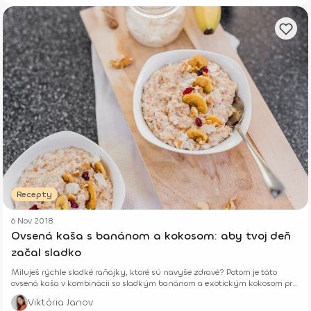
Recepty
6 Nov 2018
Ovsená kaša s banánom a kokosom: aby tvoj deň
začal sladko
Miluješ rýchle sladké raňajky, ktoré sú navyše zdravé? Potom je táto
ovsená kaša v kombinácii so sladkým banánom a exotickým kokosom pre
teba.
Viktória Janov