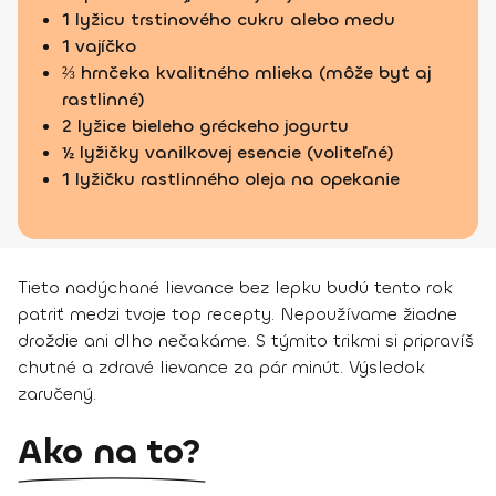
1 lyžicu trstinového cukru alebo medu
1 vajíčko
⅔ hrnčeka kvalitného mlieka (môže byť aj
rastlinné)
2 lyžice bieleho gréckeho jogurtu
½ lyžičky vanilkovej esencie (voliteľné)
1 lyžičku rastlinného oleja na opekanie
Tieto nadýchané lievance bez lepku budú tento rok
patriť medzi tvoje top recepty. Nepoužívame žiadne
droždie ani dlho nečakáme. S týmito trikmi si pripravíš
chutné a zdravé lievance za pár minút. Výsledok
zaručený.
Ako na to?