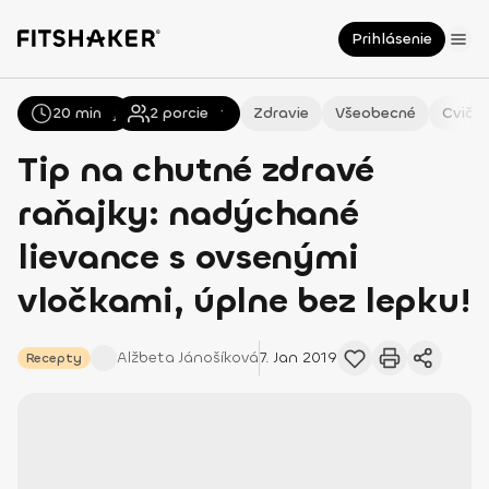
Prihlásenie
20 min
Všetky
Recepty
2
porcie
Zdravie
Všeobecné
Cvičen
Tip na chutné zdravé
raňajky: nadýchané
lievance s ovsenými
vločkami, úplne bez lepku!
Alžbeta
Jánošíková
7. Jan 2019
Recepty