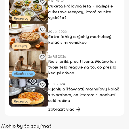
2 Júl 2026
Cuketa kráľovná leta - najlepšie
cuketové recepty, ktoré musíte
vyskúšať
Recepty
20 Júl 2026
Extra ľahký a rýchly marhuľový
koláč s mrveničkou
Recepty
26 Júl 2026
Nie si príliš precitlivená. Možno len
tvoje telo reaguje na to, čo prežilo
kedysi dávno
Všeobecné
8 Júl 2024
Rýchly a šťavnatý marhuľový koláč
s tvarohom, na ktorom si pochutí
celá rodina
Recepty
Zobraziť viac
Mohlo by ťa zaujímať