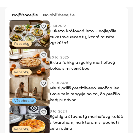
Najčítanejšie
Najobľúbenejšie
2 Júl 2026
Cuketa kráľovná leta - najlepšie
cuketové recepty, ktoré musíte
vyskúšať
Recepty
20 Júl 2026
Extra ľahký a rýchly marhuľový
koláč s mrveničkou
Recepty
26 Júl 2026
Nie si príliš precitlivená. Možno len
tvoje telo reaguje na to, čo prežilo
kedysi dávno
Všeobecné
8 Júl 2024
Rýchly a šťavnatý marhuľový koláč
s tvarohom, na ktorom si pochutí
celá rodina
Recepty