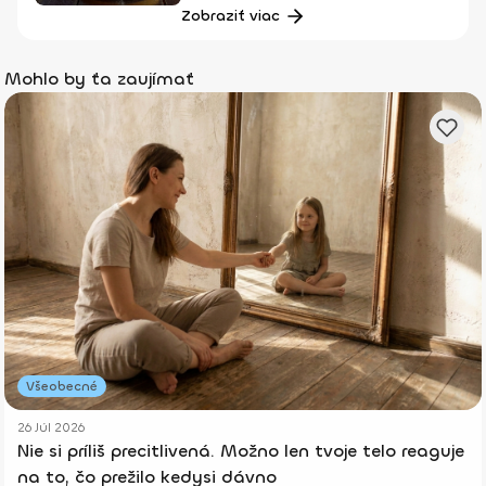
Zobraziť viac
Mohlo by ťa zaujímať
Všeobecné
26 Júl 2026
Nie si príliš precitlivená. Možno len tvoje telo reaguje
na to, čo prežilo kedysi dávno