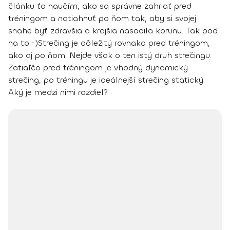
článku ťa naučím, ako sa správne zahriať pred
tréningom a natiahnuť po ňom tak, aby si svojej
snahe byť zdravšia a krajšia nasadila korunu. Tak poď
na to:-)
Strečing je dôležitý rovnako pred tréningom,
ako aj po ňom. Nejde však o ten istý druh strečingu.
Zatiaľčo
pred tréningom je vhodný dynamický
strečing, po tréningu je ideálnejší strečing statický.
Aký je medzi nimi rozdiel?