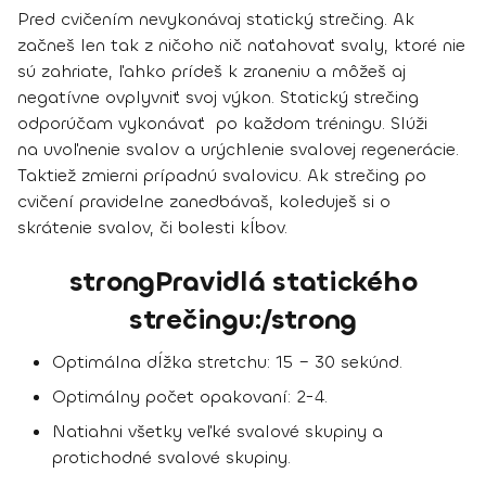
Pred cvičením nevykonávaj statický strečing. Ak
začneš len tak z ničoho nič naťahovať svaly, ktoré nie
sú zahriate, ľahko prídeš k zraneniu a môžeš aj
negatívne ovplyvniť svoj výkon.
Statický strečing
odporúčam vykonávať po každom tréningu
. Slúži
na uvoľnenie svalov a urýchlenie svalovej regenerácie.
Taktiež
zmierni prípadnú svalovicu
. Ak strečing po
cvičení pravidelne zanedbávaš, koleduješ si o
skrátenie svalov, či bolesti kĺbov.
strongPravidlá statického
strečingu:/strong
Optimálna dĺžka stretchu: 15 – 30 sekúnd.
Optimálny počet opakovaní: 2-4.
Natiahni všetky veľké svalové skupiny a
protichodné svalové skupiny.