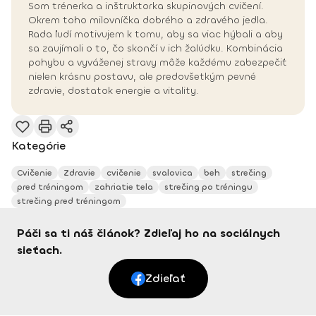
Som trénerka a inštruktorka skupinových cvičení.
Okrem toho milovníčka dobrého a zdravého jedla.
Rada ľudí motivujem k tomu, aby sa viac hýbali a aby
sa zaujímali o to, čo skončí v ich žalúdku. Kombinácia
pohybu a vyváženej stravy môže každému zabezpečiť
nielen krásnu postavu, ale predovšetkým pevné
zdravie, dostatok energie a vitality.
Kategórie
Cvičenie
Zdravie
cvičenie
svalovica
beh
strečing
pred tréningom
zahriatie tela
strečing po tréningu
strečing pred tréningom
Páči sa ti náš článok? Zdieľaj ho na sociálnych
sieťach.
Zdieľať