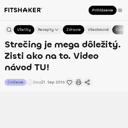
Prihlásenie
Všetky
Recepty
Zdravie
Všeobecné
Cvičen
Strečing je mega dôležitý.
Zisti ako na to. Video
návod TU!
Cvičenie
Sisa
21. Sep 2016