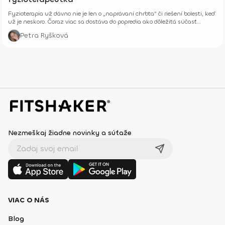
Fyzioterapia už dávno nie je len o „naprávaní chrbta“ či riešení bolesti, keď
už je neskoro. Čoraz viac sa dostáva do popredia ako dôležitá súčasť
prevencie, starostlivosti o telo aj celkového zdravia – fyzického aj
Petra Ryšková
psychického.
Nezmeškaj žiadne novinky a súťaže
VIAC O NÁS
Blog