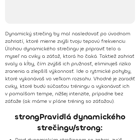
Dynamický strečing by mal nasledovať po úvodnom
zahriatí, ktoré mierne zvýši tvoju tepovú frekvenciu.
Úlohou
dynamického strečingu je pripraviť telo a
myseľ na cviky a záťaž, ktorá ho čaká
. Taktiež zahriať
svaly a kĺby, čím zvýšiš ich pružnosť, eliminuješ riziko
zranenia a zlepšíš výkonnosť. Ide o rytmické pohyby,
ktoré vykonávaš vo veľkom rozsahu. Vhodné je zaradiť
cviky, ktoré budú súčasťou tréningu a vykonávať ich
v pomalšom tempe, nižšej intenzite, prípadne bez
záťaže (ak máme v pláne tréning so záťažou).
strongPravidlá dynamického
strečingu/strong:
Pred dynamickým strečingom sa zahrej, zvýš