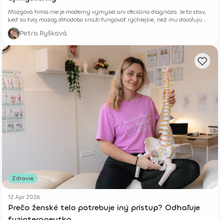
Mozgová hmla nie je moderný výmysel ani oficiálna diagnóza. Je to stav,
keď sa tvoj mozog dlhodobo snaží fungovať rýchlejšie, než mu dovoľujú
jeho biologické limity.
Petra Ryšková
Zdravie
12 Apr 2026
Prečo ženské telo potrebuje iný prístup? Odhaľuje
fyzioterapeutka