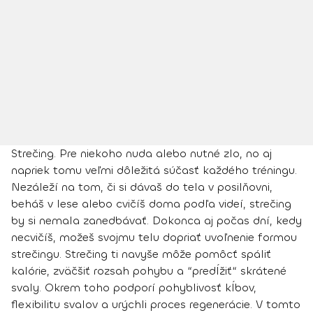
Strečing. Pre niekoho nuda alebo nutné zlo, no aj
napriek tomu veľmi dôležitá súčasť každého tréningu.
Nezáleží na tom, či si dávaš do tela v posilňovni,
beháš v lese alebo cvičíš doma podľa videí, strečing
by si nemala zanedbávať. Dokonca aj počas dní, kedy
necvičíš, možeš svojmu telu dopriať uvoľnenie formou
strečingu. Strečing ti navyše môže pomôcť spáliť
kalórie, zväčšiť rozsah pohybu a “predĺžiť“ skrátené
svaly. Okrem toho podporí pohyblivosť kĺbov,
flexibilitu svalov a urýchli proces regenerácie. V tomto