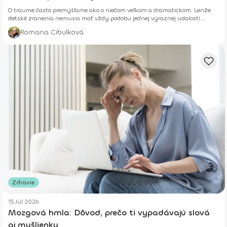
O traume často premýšľame ako o niečom veľkom a dramatickom. Lenže
detské zranenia nemusia mať vždy podobu jednej výraznej udalosti.
Niekedy rastú potichu.
Romana Cibulková
Zdravie
15 Júl 2026
Mozgová hmla: Dôvod, prečo ti vypadávajú slová
aj myšlienky