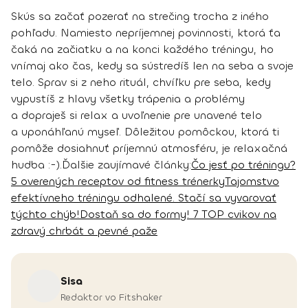
Skús sa začať pozerať na strečing trocha z iného
pohľadu. Namiesto nepríjemnej povinnosti, ktorá ťa
čaká na začiatku a na konci každého tréningu, ho
vnímaj ako čas, kedy sa sústredíš len na seba a svoje
telo.
Sprav si z neho rituál, chvíľku pre seba, kedy
vypustíš z hlavy všetky trápenia a problémy
a dopraješ si relax
a uvoľnenie pre unavené telo
a uponáhľanú myseľ. Dôležitou pomôckou, ktorá ti
pomôže dosiahnuť príjemnú atmosféru, je relaxačná
hudba :-).
Ďalšie zaujímavé články:
Čo jesť po tréningu?
5 overených receptov od fitness trénerky
Tajomstvo
efektívneho tréningu odhalené. Stačí sa vyvarovať
týchto chýb!
Dostaň sa do formy! 7 TOP cvikov na
zdravý chrbát a pevné paže
Sisa
Redaktor vo Fitshaker