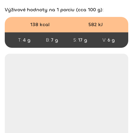
Výživové hodnoty na 1 porciu (cca 100 g):
138 kcal
582 kJ
T:
4 g
B:
7 g
S:
17 g
V:
6 g