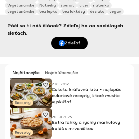
Vegetariánske
Nátierky
špenát
cícer
nátierka
vegetariánske
bez lepku
bez laktózy
desiata
vegan
Páči sa ti náš článok? Zdieľaj ho na sociálnych
sieťach.
Zdieľať
Najčítanejšie
Najobľúbenejšie
2 Júl 2026
Cuketa kráľovná leta - najlepšie
cuketové recepty, ktoré musíte
vyskúšať
Recepty
20 Júl 2026
Extra ľahký a rýchly marhuľový
koláč s mrveničkou
Recepty