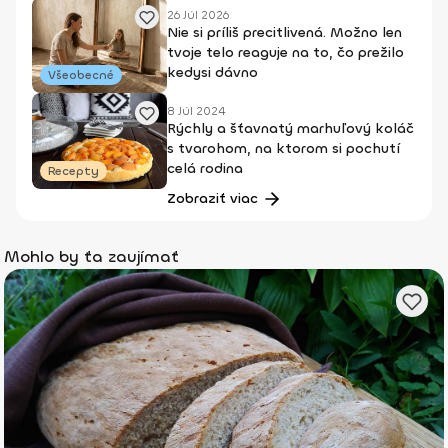
26 Júl 2026
Nie si príliš precitlivená. Možno len
tvoje telo reaguje na to, čo prežilo
kedysi dávno
Všeobecné
8 Júl 2024
Rýchly a šťavnatý marhuľový koláč
s tvarohom, na ktorom si pochutí
celá rodina
Recepty
Zobraziť viac
Mohlo by ťa zaujímať