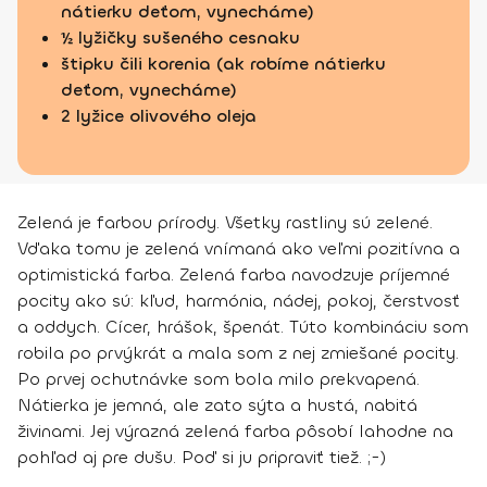
nátierku deťom, vynecháme)
½ lyžičky sušeného cesnaku
štipku čili korenia (ak robíme nátierku
deťom, vynecháme)
2 lyžice olivového oleja
Zelená je farbou prírody. Všetky rastliny sú zelené.
Vďaka tomu je zelená vnímaná ako veľmi pozitívna a
optimistická farba. Zelená farba navodzuje príjemné
pocity ako sú: kľud, harmónia, nádej, pokoj, čerstvosť
a oddych. Cícer, hrášok, špenát. Túto kombináciu som
robila po prvýkrát a mala som z nej zmiešané pocity.
Po prvej ochutnávke som bola milo prekvapená.
Nátierka je jemná, ale zato sýta a hustá, nabitá
živinami. Jej výrazná zelená farba pôsobí lahodne na
pohľad aj pre dušu. Poď si ju pripraviť tiež. ;-)