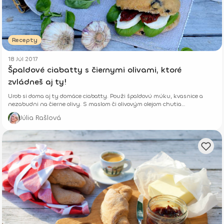
Recepty
18 Júl 2017
Špaldové ciabatty s čiernymi olivami, ktoré
zvládneš aj ty!
Urob si doma aj ty domáce ciabatty. Použi špaldovú múku, kvasnice a
nezabudni na čierne olivy. S maslom či olivovým olejom chutia
fantasticky!
Júlia Rašlová