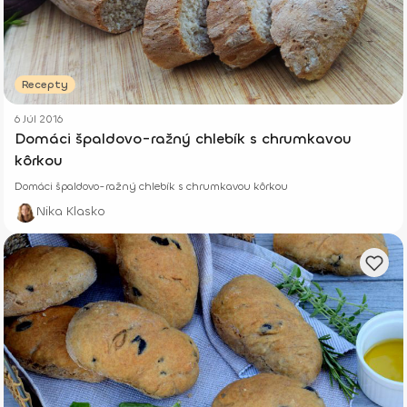
Recepty
6 Júl 2016
Domáci špaldovo-ražný chlebík s chrumkavou
kôrkou
Domáci špaldovo-ražný chlebík s chrumkavou kôrkou
Nika Klasko