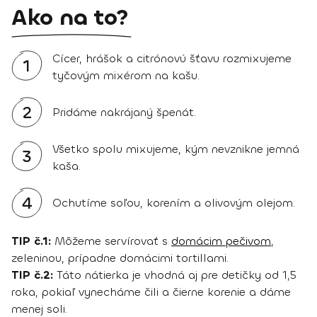
Ako na to?
Cícer, hrášok a citrónovú šťavu rozmixujeme
1
tyčovým mixérom na kašu.
2
Pridáme nakrájaný špenát.
Všetko spolu mixujeme, kým nevznikne jemná
3
kaša.
4
Ochutíme soľou, korením a olivovým olejom.
TIP č.1:
Môžeme servírovať s
domácim pečivom
,
zeleninou, prípadne domácimi tortillami.
TIP č.2:
Táto nátierka je vhodná aj pre detičky od 1,5
roka, pokiaľ vynecháme čili a čierne korenie a dáme
menej soli.