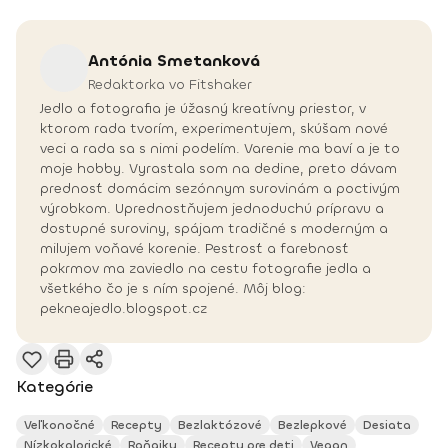
Antónia
Smetanková
Redaktorka vo Fitshaker
Jedlo a fotografia je úžasný kreatívny priestor, v
ktorom rada tvorím, experimentujem, skúšam nové
veci a rada sa s nimi podelím. Varenie ma baví a je to
moje hobby. Vyrastala som na dedine, preto dávam
prednosť domácim sezónnym surovinám a poctivým
výrobkom. Uprednostňujem jednoduchú prípravu a
dostupné suroviny, spájam tradičné s moderným a
milujem voňavé korenie. Pestrosť a farebnosť
pokrmov ma zaviedlo na cestu fotografie jedla a
všetkého čo je s ním spojené. Môj blog:
pekneajedlo.blogspot.cz
Kategórie
Veľkonočné
Recepty
Bezlaktózové
Bezlepkové
Desiata
Nízkokalorické
Raňajky
Recepty pre deti
Vegan