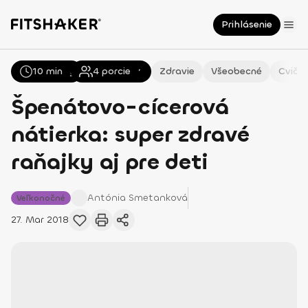
Prihlásenie
10 min
Všetky
Recepty
4
porcie
Zdravie
Všeobecné
Cvičen
Špenátovo-cícerová
nátierka: super zdravé
raňajky aj pre deti
Antónia
Smetanková
Veľkonočné
27. Mar 2018