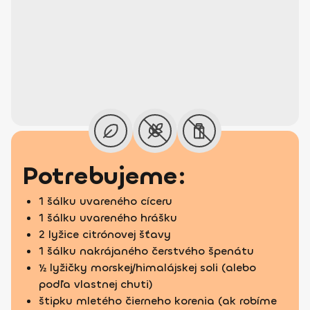
Potrebujeme:
1 šálku uvareného cíceru
1 šálku uvareného hrášku
2 lyžice citrónovej šťavy
1 šálku nakrájaného čerstvého špenátu
½ lyžičky morskej/himalájskej soli (alebo
podľa vlastnej chuti)
štipku mletého čierneho korenia (ak robíme