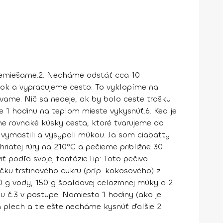
remiešame.
2.
Necháme odstáť cca 10
ok a vypracujeme cesto. To vyklopíme na
ame. Nič sa nedeje, ak by bolo ceste trošku
e 1 hodinu na teplom mieste vykysnúť.
6.
Keď je
e rovnaké kúsky cesta, ktoré tvarujeme do
 vymastili a vysypali múkou. Ja som ciabatty
riatej rúry na 210
°
C a pečieme približne 30
ť podľa svojej fantázie.
Tip:
Toto pečivo
ičku trstinového cukru (príp. kokosového) z
0 g vody, 150 g špaldovej celozrnnej múky a 2
 č.3 v postupe. Namiesto 1 hodiny (ako je
a plech a
tie ešte necháme kysnúť ďalšie 2