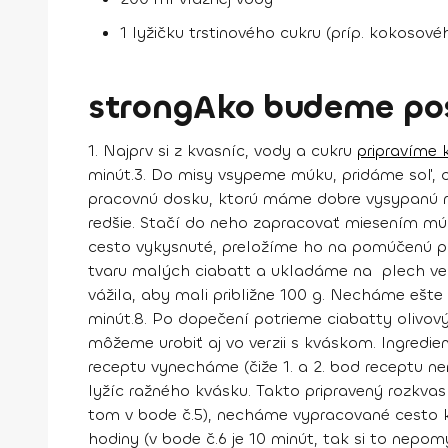
1 lyžičku trstinového cukru (príp. kokosové
strongAko budeme po
1.
Najprv si z kvasníc, vody a cukru
pripravíme 
minút.
3.
Do misy vsypeme múku, pridáme soľ, ole
pracovnú dosku, ktorú máme dobre vysypanú mú
redšie. Stačí do neho zapracovať miesením mú
cesto vykysnuté, preložíme ho na pomúčenú pr
tvaru malých ciabatt a ukladáme na plech vedľ
vážila, aby mali približne 100 g. Necháme ešte
minút.
8.
Po dopečení potrieme ciabatty olivov
môžeme urobiť aj vo verzii s kváskom. Ingredien
receptu vynecháme (čiže 1. a 2. bod receptu n
lyžíc ražného kvásku
. Takto pripravený
rozkvas
tom v bode č.5),
necháme vypracované cesto k
hodiny
(v bode č.6 je 10 minút, tak si to nepom