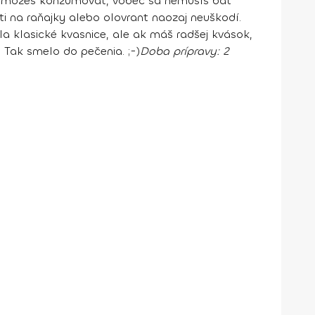
ivo môžeš konzumovať, vôbec sa nemusíš báť
 ti na raňajky alebo olovrant naozaj neuškodí.
a klasické kvasnice, ale ak máš radšej kvások,
. Tak smelo do pečenia. ;-)
Doba prípravy:
2