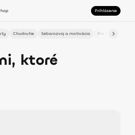
Shop
Prihlásenie
sty
Chudnutie
Sebarozvoj a motivácia
Pre fitmaminky
i, ktoré