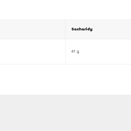
Sacharidy
41 g