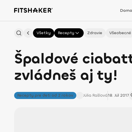
Domo
Všetky
Recepty
Zdravie
Všeobecné
Špaldové ciabatt
zvládneš aj ty!
Recepty pre deti od 2 rokov
Júlia
Rašlová
18. Júl 2017