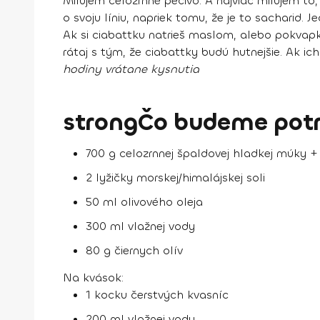
Milujem celozrnné pečivo. A najviac milujem 
o svoju líniu, napriek tomu, že je to sacharid.
Ak si ciabattku natrieš maslom, alebo pokvapk
rátaj s tým, že ciabattky budú hutnejšie. Ak ic
hodiny vrátane kysnutia
strongČo budeme potr
700 g celozrnnej špaldovej hladkej múky 
2 lyžičky morskej/himalájskej soli
50 ml olivového oleja
300 ml vlažnej vody
80 g čiernych olív
Na kvások:
1 kocku čerstvých kvasníc
200 ml vlažnej vody