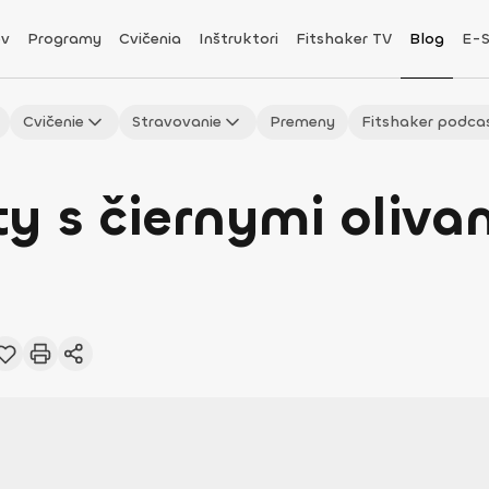
v
Programy
Cvičenia
Inštruktori
Fitshaker TV
Blog
E-
Cvičenie
Stravovanie
Premeny
Fitshaker podca
y s čiernymi olivam