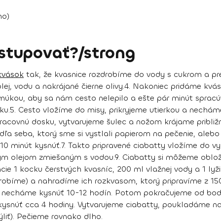
ho)
stupovať?/strong
kvások
tak, že kvasnice rozdrobíme do vody s cukrom a p
j, vodu a nakrájané čierne olivy.
4.
Nakoniec pridáme kvás
kou, aby sa nám cesto nelepilo a ešte pár minút spracúv
ku.
5.
Cesto vložíme do misy, prikryjeme utierkou a nechám
acovnú dosku, vytvarujeme šulec a nožom krájame približn
a seba, ktorý sme si vystlali papierom na pečenie, alebo
 10 minút kysnúť.
7.
Takto pripravené ciabatty vložíme do vyh
ým olejom zmiešaným s vodou.
9
. Ciabatty si môžeme obloži
cie 1 kocku čerstvých kvasníc, 200 ml vlažnej vody a 1 lyž
erobíme) a nahradíme ich rozkvasom, ktorý pripravíme z
15
necháme kysnúť 10-12 hodín
. Potom pokračujeme od bodu
ysnúť cca 4 hodiny
. Vytvarujeme ciabatty, poukladáme n
ýliť). Pečieme rovnako dlho.