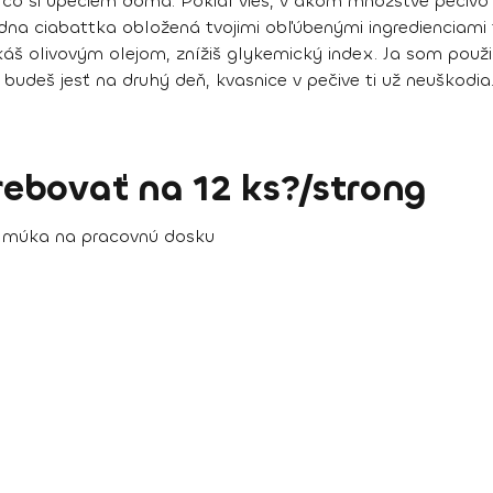
to, čo si upečiem doma. Pokiaľ vieš, v akom množstve peč
 Jedna ciabattka obložená tvojimi obľúbenými ingredienciami
áš olivovým olejom, znížiš glykemický index. Ja som použil
h budeš jesť na druhý deň, kvasnice v pečive ti už neuškodia
ebovať na 12 ks?/strong
+ múka na pracovnú dosku