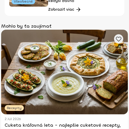
kedysi dávno
Všeobecné
Zobraziť viac
Mohlo by ťa zaujímať
Recepty
2 Júl 2026
Cuketa kráľovná leta - najlepšie cuketové recepty,