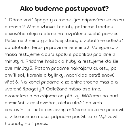
Ako budeme postupovať?
1. Dáme variť špagety a medzitým pripravíme zeleninu
a mäso.
2. Mäso izbovej teploty potrieme trochou
olivového oleja a dáme na rozpálenú suchú panvicu.
Pečieme 3 minúty z každej strany a zabalíme odležať
do alobalu. Teraz pripravíme zeleninu.
3. Vo výpeku z
mäsa restujeme cibuľu spolu s paprikou približne 2
minúty.
4. Pridáme hrášok a huby a restujeme ďalšie
dve minúty.
5. Potom pridáme nakrájanú cuketu, po
chvíli soľ, korenie a bylinky, napríklad petržlenovú
vňať.
6. Na konci pridáme k zelenine trocha masla a
uvarené špagety.
7. Odležané mäso osolíme,
okoreníme a nakrájame na plátky. Môžeme ho buď
primiešať k cestovinám, alebo uložiť na vrch
cestovín.
Tip:
Tieto cestoviny môžeme pokojne pripraviť
aj z kuracieho mäsa, prípadne použiť tofu.
Výživové
hodnoty na 1 porciu: