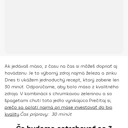
Ak jedávaš mäso, z času na čas si môžeš dopriať aj
hovädzinu. Je to výborný zdroj najmä železa a zinku.
Dnes ti ukážem jednoduchý recept, ktorý zaberie len
30 minút. Odporúčame, aby bolo mäso z kvalitného
zdroja. V kombinácii s chrumkavou zeleninou a so
špagetami chutí toto jedlo vynikajúco.
Prečítaj si,
prečo sa oplatí najmä pri mäse investovať do bio
kvality
.
Čas prípravy:
30 minút