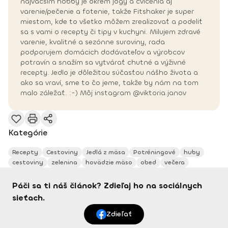
najväčším hobby je okrem jogy a cvičenia aj
varenie/pečenie a fotenie, takže Fitshaker je super
miestom, kde to všetko môžem zrealizovať a podeliť
sa s vami o recepty či tipy v kuchyni. Milujem zdravé
varenie, kvalitné a sezónne suroviny, rada
podporujem domácich dodávateľov a výrobcov
potravín a snažím sa vytvárať chutné a výživné
recepty. Jedlo je dôležitou súčasťou nášho života a
ako sa vraví, sme to čo jeme, takže by nám na tom
malo záležať. :-) Môj instagram @viktoria.janov
Kategórie
Recepty
Cestoviny
Jedlá z mäsa
Potréningové
huby
cestoviny
zelenina
hovädzie mäso
obed
večera
Páči sa ti náš článok? Zdieľaj ho na sociálnych
sieťach.
Zdieľať