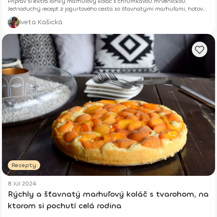
Priprav si extra ľahký marhuľový koláč s chrumkavou mrveničkou.
Jednoduchý recept z jogurtového cesta so šťavnatými marhuľami, hotový
z pár surovín.
Iveta Kašická
Recepty
8 Júl 2024
Rýchly a šťavnatý marhuľový koláč s tvarohom, na
ktorom si pochutí celá rodina