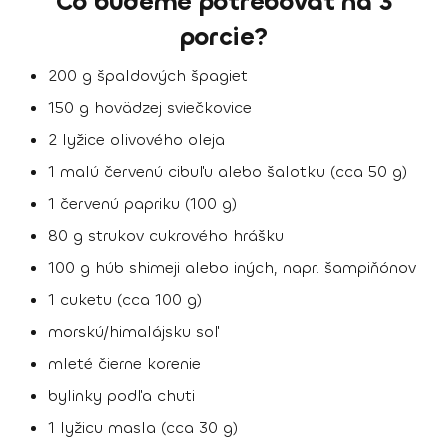
Čo budeme potrebovať na 3
porcie?
200 g špaldových špagiet
150 g hovädzej sviečkovice
2 lyžice olivového oleja
1 malú červenú cibuľu alebo šalotku (cca 50 g)
1 červenú papriku (100 g)
80 g strukov cukrového hrášku
100 g húb shimeji alebo iných, napr. šampiňónov
1 cuketu (cca 100 g)
morskú/himalájsku soľ
mleté čierne korenie
bylinky podľa chuti
1 lyžicu masla (cca 30 g)