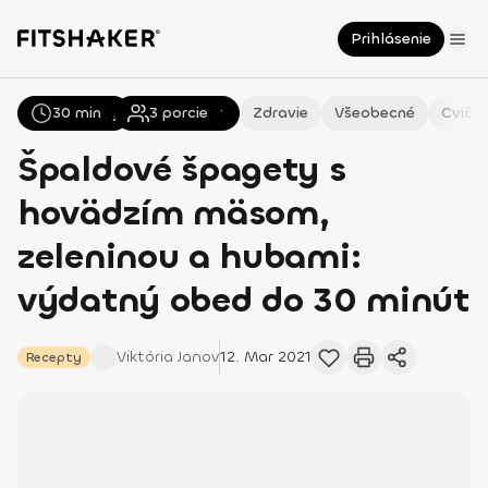
Prihlásenie
30 min
Všetky
Recepty
3
porcie
Zdravie
Všeobecné
Cvičen
Špaldové špagety s
hovädzím mäsom,
zeleninou a hubami:
výdatný obed do 30 minút
Viktória
Janov
12. Mar 2021
Recepty