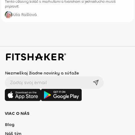
Tento úžasný koláč s marhuľami a tvarohom si jednoducho musíš
pripraviť.
Júlia Rašlová
Nezmeškaj žiadne novinky a súťaže
VIAC O NÁS
Blog
Náš tím