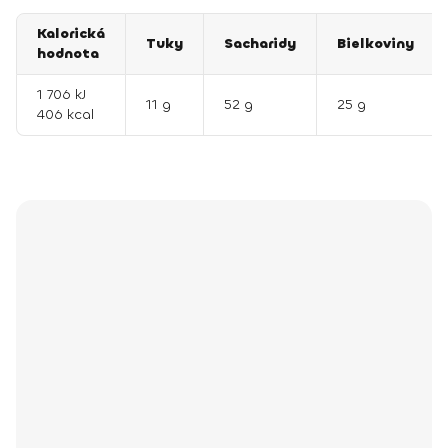
Kalorická
Tuky
Sacharidy
Bielkoviny
hodnota
1 706 kJ
11 g
52 g
25 g
406 kcal