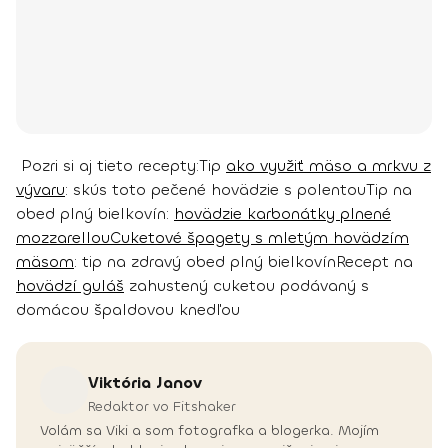
Pozri si aj tieto recepty:
Tip
ako využiť mäso a mrkvu z
vývaru
: skús toto pečené hovädzie s polentou
Tip na
obed plný bielkovín:
hovädzie karbonátky plnené
mozzarellou
Cuketové špagety s mletým hovädzím
mäsom
: tip na zdravý obed plný bielkovín
Recept na
hovädzí guláš
zahustený cuketou podávaný s
domácou špaldovou knedľou
Viktória
Janov
Redaktor vo Fitshaker
Volám sa Viki a som fotografka a blogerka. Mojím