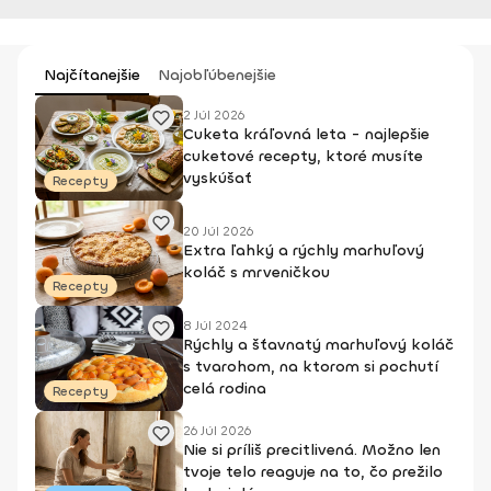
Najčítanejšie
Najobľúbenejšie
2 Júl 2026
Cuketa kráľovná leta - najlepšie
cuketové recepty, ktoré musíte
vyskúšať
Recepty
20 Júl 2026
Extra ľahký a rýchly marhuľový
koláč s mrveničkou
Recepty
8 Júl 2024
Rýchly a šťavnatý marhuľový koláč
s tvarohom, na ktorom si pochutí
celá rodina
Recepty
26 Júl 2026
Nie si príliš precitlivená. Možno len
tvoje telo reaguje na to, čo prežilo