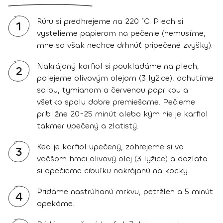
Rúru si predhrejeme na 220 ˚C. Plech si
1
vystelieme papierom na pečenie (nemusíme,
mne sa však nechce drhnúť pripečené zvyšky).
Nakrájaný karfiol si poukladáme na plech,
2
polejeme olivovým olejom (3 lyžice), ochutíme
soľou, tymianom a červenou paprikou a
všetko spolu dobre premiešame. Pečieme
približne 20-25 minút alebo kým nie je karfiol
takmer upečený a zlatistý.
Keď je karfiol upečený, zohrejeme si vo
3
väčšom hrnci olivový olej (3 lyžice) a dozlata
si opečieme cibuľku nakrájanú na kocky.
Pridáme nastrúhanú mrkvu, petržlen a 5 minút
4
opekáme.