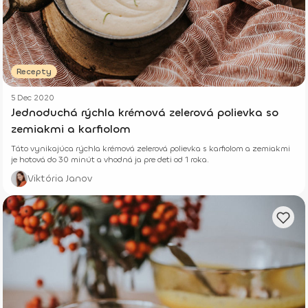
Recepty
5 Dec 2020
Jednoduchá rýchla krémová zelerová polievka so
zemiakmi a karfiolom
Táto vynikajúca rýchla krémová zelerová polievka s karfiolom a zemiakmi
je hotová do 30 minút a vhodná ja pre deti od 1 roka.
Viktória Janov