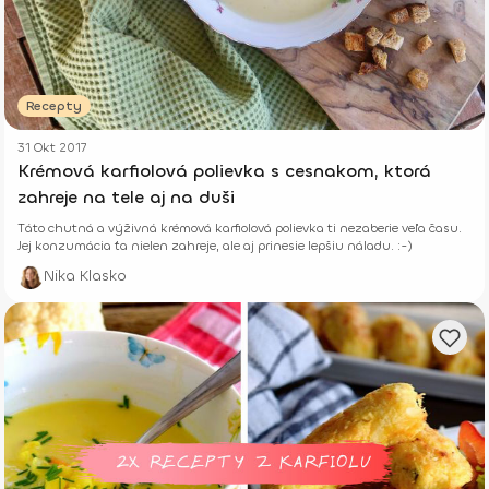
Recepty
31 Okt 2017
Krémová karfiolová polievka s cesnakom, ktorá
zahreje na tele aj na duši
Táto chutná a výživná krémová karfiolová polievka ti nezaberie veľa času.
Jej konzumácia ťa nielen zahreje, ale aj prinesie lepšiu náladu. :-)
Nika Klasko