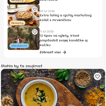
Recepty
20 Júl 2026
Extra ľahký a rýchly marhuľový
koláč s mrveničkou
Recepty
11 Júl 2026
12 tipov na výlety, ktoré
prispôsobíš svojej kondičke aj
kočíku
Všeobecné
Zobraziť viac
Mohlo by ťa zaujímať