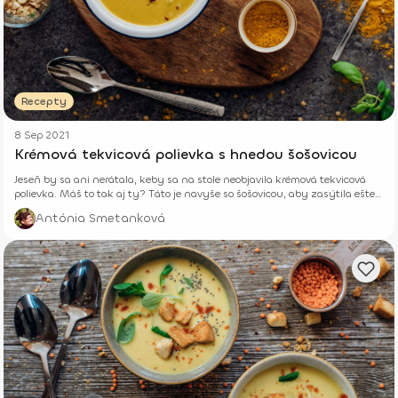
Recepty
8 Sep 2021
Krémová tekvicová polievka s hnedou šošovicou
Jeseň by sa ani nerátala, keby sa na stole neobjavila krémová tekvicová
polievka. Máš to tak aj ty? Táto je navyše so šošovicou, aby zasýtila ešte
viac.
Antónia Smetanková