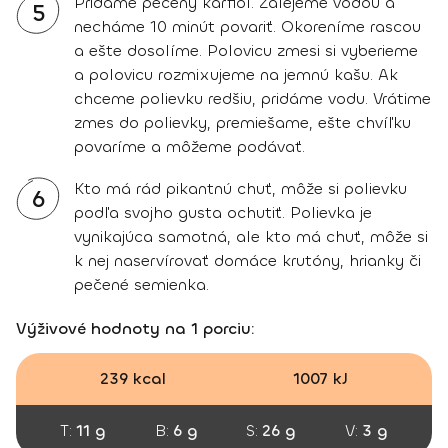
Pridáme pečený karfiol. Zalejeme vodou a
5
necháme 10 minút povariť. Okoreníme rascou
a ešte dosolíme. Polovicu zmesi si vyberieme
a polovicu rozmixujeme na jemnú kašu. Ak
chceme polievku redšiu, pridáme vodu. Vrátime
zmes do polievky, premiešame, ešte chvíľku
povaríme a môžeme podávať.
Kto má rád pikantnú chuť, môže si polievku
6
podľa svojho gusta ochutiť. Polievka je
vynikajúca samotná, ale kto má chuť, môže si
k nej naservírovať domáce krutóny, hrianky či
pečené semienka.
Výživové hodnoty na 1 porciu:
239 kcal
1007 kJ
T:
11 g
B:
6 g
S:
26 g
V:
3 g