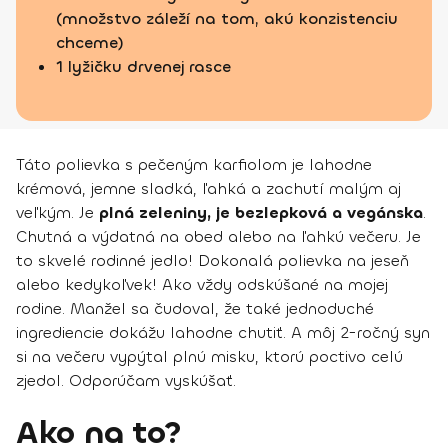
(množstvo záleží na tom, akú konzistenciu
chceme)
1 lyžičku drvenej rasce
Táto polievka s pečeným karfiolom je lahodne
krémová, jemne sladká, ľahká a zachutí malým aj
veľkým. Je
plná zeleniny, je bezlepková a vegánska
.
Chutná a výdatná na obed alebo na ľahkú večeru. Je
to skvelé rodinné jedlo! Dokonalá polievka na jeseň
alebo kedykoľvek! Ako vždy odskúšané na mojej
rodine. Manžel sa čudoval, že také jednoduché
ingrediencie dokážu lahodne chutiť. A môj 2-ročný syn
si na večeru vypýtal plnú misku, ktorú poctivo celú
zjedol. Odporúčam vyskúšať.
Ako na to?