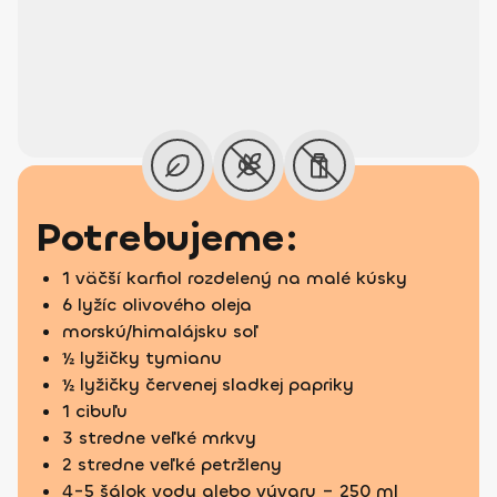
Potrebujeme:
1 väčší karfiol rozdelený na malé kúsky
6 lyžíc olivového oleja
morskú/himalájsku soľ
½ lyžičky tymianu
½ lyžičky červenej sladkej papriky
1 cibuľu
3 stredne veľké mrkvy
2 stredne veľké petržleny
4-5 šálok vody alebo vývaru – 250 ml