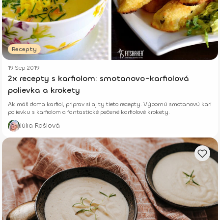
Recepty
19 Sep 2019
2x recepty s karfiolom: smotanovo-karfiolová
polievka a krokety
Ak máš doma karfiol, priprav si aj ty tieto recepty. Výbornú smotanovú kari
polievku s karfiolom a fantastické pečené karfiolové krokety.
Júlia Rašlová