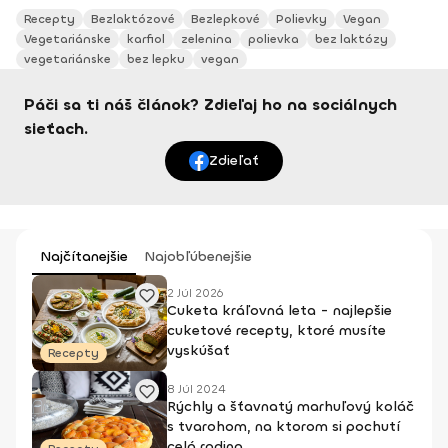
Recepty
Bezlaktózové
Bezlepkové
Polievky
Vegan
Vegetariánske
karfiol
zelenina
polievka
bez laktózy
vegetariánske
bez lepku
vegan
Páči sa ti náš článok? Zdieľaj ho na sociálnych
sieťach.
Zdieľať
Najčítanejšie
Najobľúbenejšie
2 Júl 2026
Cuketa kráľovná leta - najlepšie
cuketové recepty, ktoré musíte
vyskúšať
Recepty
8 Júl 2024
Rýchly a šťavnatý marhuľový koláč
s tvarohom, na ktorom si pochutí
celá rodina