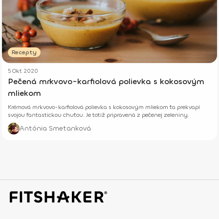
Recepty
5 Okt 2020
Pečená mrkvovo-karfiolová polievka s kokosovým
mliekom
Krémová mrkvovo-karfiolová polievka s kokosovým mliekom ťa prekvapí
svojou fantastickou chuťou. Je totiž pripravená z pečenej zeleniny.
Antónia Smetanková