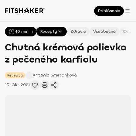
Prihlásenie
NaN
40 min
Všetky
Recepty
Zdravie
Všeobecné
Cvičen
Chutná krémová polievka
z pečeného karfiolu
Antónia
Smetanková
Recepty
13. Okt 2021