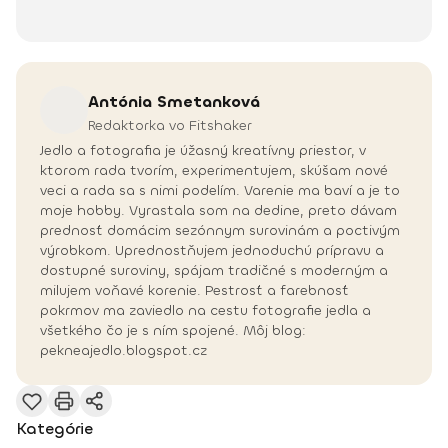
Antónia
Smetanková
Redaktorka vo Fitshaker
Jedlo a fotografia je úžasný kreatívny priestor, v
ktorom rada tvorím, experimentujem, skúšam nové
veci a rada sa s nimi podelím. Varenie ma baví a je to
moje hobby. Vyrastala som na dedine, preto dávam
prednosť domácim sezónnym surovinám a poctivým
výrobkom. Uprednostňujem jednoduchú prípravu a
dostupné suroviny, spájam tradičné s moderným a
milujem voňavé korenie. Pestrosť a farebnosť
pokrmov ma zaviedlo na cestu fotografie jedla a
všetkého čo je s ním spojené. Môj blog:
pekneajedlo.blogspot.cz
Kategórie