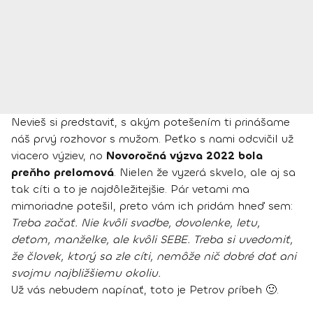
Nevieš si predstaviť, s akým potešením ti prinášame
náš prvý rozhovor s mužom. Peťko s nami odcvičil už
viacero výziev, no
Novoročná výzva 2022 bola
preňho prelomová
. Nielen že vyzerá skvelo, ale aj sa
tak cíti a to je najdôležitejšie. Pár vetami ma
mimoriadne potešil, preto vám ich pridám hneď sem:
Treba začať. Nie kvôli svadbe, dovolenke, letu,
deťom, manželke, ale kvôli SEBE. Treba si uvedomiť,
že človek, ktorý sa zle cíti, nemôže nič dobré dať ani
svojmu najbližšiemu okoliu.
Už vás nebudem napínať, toto je Petrov príbeh 🙂.