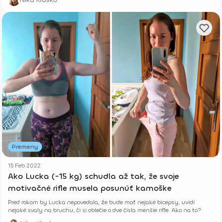
Premeny
15 Feb 2022
Ako Lucka (-15 kg) schudla až tak, že svoje
motivačné rifle musela posunúť kamoške
Pred rokom by Lucka nepovedala, že bude mať nejaké bicepsy, uvidí
nejaké svaly na bruchu, či si oblečie o dve čísla menšie rifle. Ako na to?