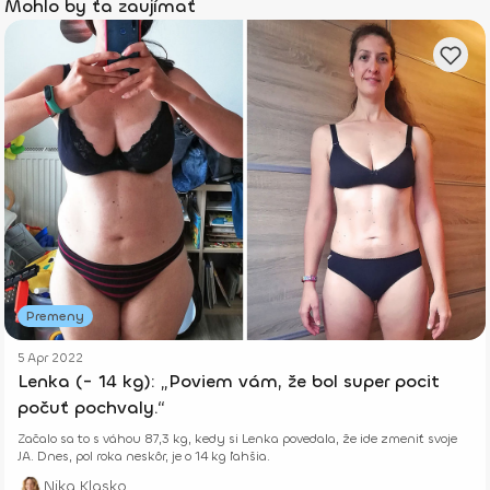
Mohlo by ťa zaujímať
Premeny
5 Apr 2022
Lenka (- 14 kg): „Poviem vám, že bol super pocit
počuť pochvaly.“
Začalo sa to s váhou 87,3 kg, kedy si Lenka povedala, že ide zmeniť svoje
JA. Dnes, pol roka neskôr, je o 14 kg ľahšia.
Nika Klasko