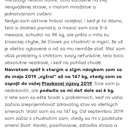
nevyváženej strave, v malom množstve a
jednotvárnom cvičení.
Kedysi som aktívne hrával volejbal, i keď je to dávno,
telo si dodnes pamätá, a makal som síce 3-4
mesiace, schudol na 98 kg, ale prišlo u mňa ku
klasickej chybe, že človek po chudnutí si myslí, že už
je všetko vybavené a nič sa mu nemôže stať. Mal som
však problémy s chrbtom, svaly nefunkčné, telo bolo
absolútne nezdravé, i keď na pohľad chudé.
Návratom späť k starým a zlým návykom som sa
do mája 2019 „vyžral“ až na 147 kg, vtedy som sa
zapojil do vašej
Plavkovej výzvy 2019
. Síce som ju
nedokončil, ale
podarilo sa mi dať dole asi 6 kg.
V lete som sa ešte brodil v problémoch, keď mi váha
začala znepríjemňovať zdravotný stav vo všetkých
smeroch. Vrátil som sa na 147 kg. Od septembra 2019
som začal s chudnutím sám, vtedy sa mi v podstate
zmenil život. Kardio, posilňovanie, zdravšia strava a