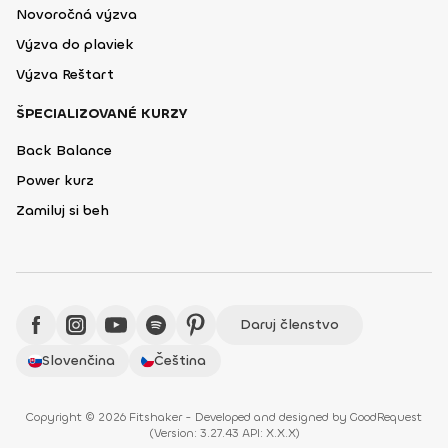
Novoročná výzva
Výzva do plaviek
Výzva Reštart
ŠPECIALIZOVANÉ KURZY
Back Balance
Power kurz
Zamiluj si beh
Daruj členstvo
Slovenčina
Čeština
Copyright © 2026 Fitshaker - Developed and designed by
GoodRequest
(
Version: 3.27.43 API: X.X.X
)