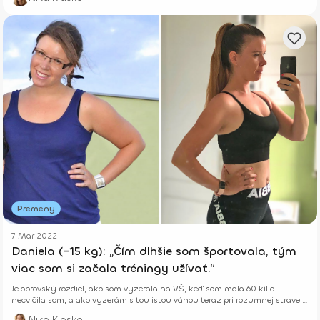
Premeny
7 Mar 2022
Daniela (-15 kg): „Čím dlhšie som športovala, tým
viac som si začala tréningy užívať.“
Je obrovský rozdiel, ako som vyzerala na VŠ, keď som mala 60 kíl a
necvičila som, a ako vyzerám s tou istou váhou teraz pri rozumnej strave a
pravidelnom pohybe.
Nika Klasko