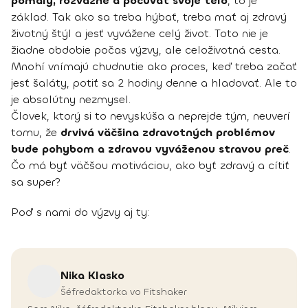
pomaly, rozvážne a počúvať svoje telo
, to je
základ. Tak ako sa treba hýbať, treba mať aj zdravý
životný štýl a jesť vyvážene celý život. Toto nie je
žiadne obdobie počas výzvy, ale celoživotná cesta.
Mnohí vnímajú chudnutie ako proces, keď treba začať
jesť šaláty, potiť sa 2 hodiny denne a hladovať. Ale to
je absolútny nezmysel.
Človek, ktorý si to nevyskúša a neprejde tým, neuverí
tomu, že
drvivá väčšina zdravotných problémov
bude pohybom a zdravou vyváženou stravou preč
.
Čo má byť väčšou motiváciou, ako byť zdravý a cítiť
sa super?
Poď s nami do výzvy aj ty:
Nika
Klasko
Šéfredaktorka vo Fitshaker