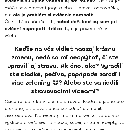
cvičenia sú úplne vhodné aj pre mužov
. Niektorým
môže nevyhovovať joga alebo Elierove tancovačky,
ale
nie je problém si cvičenie zameniť
.
Čo sa týka náročnosti,
nebol deň, keď by som pri
cvičení neprepotil tričko
. Tým je povedané asi
všetko.
Keďže na vás vidieť naozaj krásnu
zmenu, nedá sa mi neopýtať, či ste
upravili aj stravu. Ak áno, ako? Vyradili
ste sladké, pečivo, poprípade zaradili
viac zeleniny 😊? Alebo ste sa riadili
stravovacími videami?
Cvičenie ide ruka v ruke so stravou. Nedá sa jedno bez
druhého, ak človek chce schudnúť a zmeniť
životosprávu. Na recepty mám manželku, tá od vás
vyskúšala veľa vecí a naozaj super, chutné recepty. Ja
osobne varím veľmi rád, ale recepty sú mi len