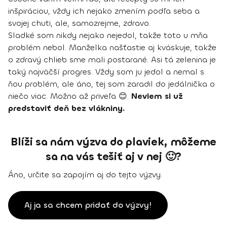
inšpiráciou, vždy ich nejako zmením podľa seba a
svojej chuti, ale, samozrejme, zdravo.
Sladké som nikdy nejako nejedol, takže toto u mňa
problém nebol. Manželka našťastie aj kváskuje, takže
o zdravý chlieb sme mali postarané. Asi tá zelenina je
taký najväčší progres. Vždy som ju jedol a nemal s
ňou problém, ale áno, tej som zaradil do jedálnička o
niečo viac. Možno až priveľa 😊.
Neviem si už
predstaviť deň bez vlákniny.
Blíži sa nám výzva do plaviek, môžeme
sa na vás tešiť aj v nej 🙂?
Áno, určite sa zapojím aj do tejto výzvy.
Aj ja sa chcem pridať do výzvy!