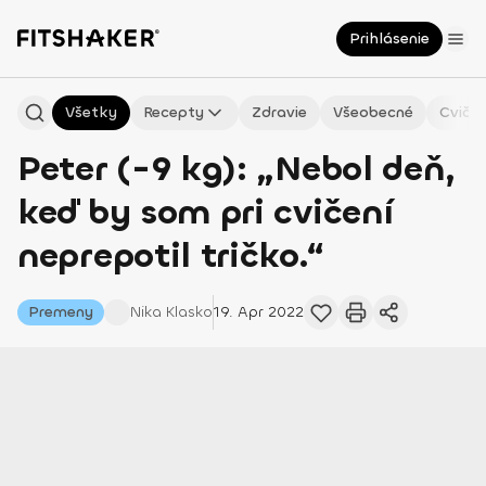
Prihlásenie
Všetky
Recepty
Zdravie
Všeobecné
Cvičen
Peter (-9 kg): „Nebol deň,
keď by som pri cvičení
neprepotil tričko.“
Premeny
Nika
Klasko
19. Apr 2022