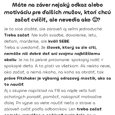
Máte na záver nejaký odkaz alebo
motiváciu pre ďalších mužov, ktorí chcú
začať cvičiť, ale nevedia ako 🙂?
Je to síce zložité, ale zároveň aj veľmi jednoduché.
Treba začať
. Nie kvôli svadbe, dovolenke, letu,
deťom, manželke, ale
kvôli SEBE
.
Treba si uvedomiť, že
človek, ktorý sa zle cíti,
nemôže nič dobré dať ani svojmu najbližšiemu
okoliu
. Je na to pekné prirovnanie: spokojný rodič =
spokojné dieťa. A to platí vo všetkom. Ak niekto nevie,
ako začať, a nemá nikoho, na koho sa obrátiť, tak
práve Fitshaker je výborný odrazový mostík, ako sa
to naučiť
.
Aj v skupine napríklad na FB sa nájde veľa ľudí
ochotných poradiť, pomôcť, nakopnúť motivačne
ďalej. Pri výzve sa viete naučiť niečo o strave a
zároveň cvičiť podľa odborníkov. Len
treba začať