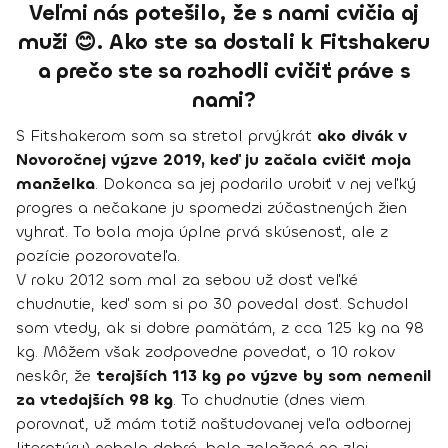
Veľmi nás potešilo, že s nami cvičia aj
muži 😊. Ako ste sa dostali k Fitshakeru
a prečo ste sa rozhodli cvičiť práve s
nami?
S Fitshakerom som sa stretol prvýkrát
ako divák v
Novoročnej výzve 2019, keď ju začala cvičiť moja
manželka
. Dokonca sa jej podarilo urobiť v nej veľký
progres a nečakane ju spomedzi zúčastnených žien
vyhrať. To bola moja úplne prvá skúsenosť, ale z
pozície pozorovateľa.
V roku 2012 som mal za sebou už dosť veľké
chudnutie, keď som si po 30 povedal dosť. Schudol
som vtedy, ak si dobre pamätám, z cca 125 kg na 98
kg. Môžem však zodpovedne povedať, o 10 rokov
neskôr, že
terajších 113 kg po výzve by som nemenil
za vtedajších 98 kg
. To chudnutie (dnes viem
porovnať, už mám totiž naštudovanej veľa odbornej
literatúry) nebolo dobré, bolo založené na zlej