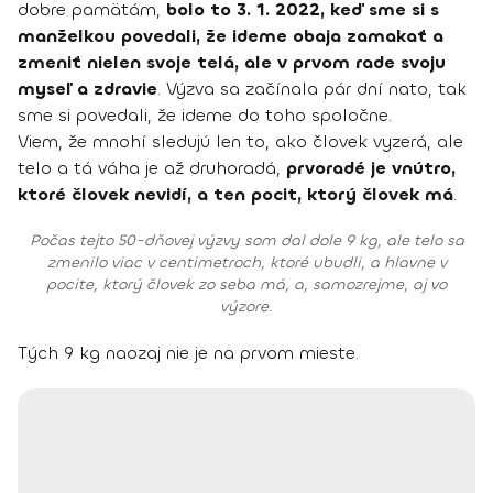
dobre pamätám,
bolo to 3. 1. 2022, keď sme si s
manželkou povedali, že ideme obaja zamakať a
zmeniť nielen svoje telá, ale v prvom rade svoju
myseľ a zdravie
. Výzva sa začínala pár dní nato, tak
sme si povedali, že ideme do toho spoločne.
Viem, že mnohí sledujú len to, ako človek vyzerá, ale
telo a tá váha je až druhoradá,
prvoradé je vnútro,
ktoré človek nevidí, a ten pocit, ktorý človek má
.
Počas tejto 50-dňovej výzvy som dal dole 9 kg, ale telo sa
zmenilo viac v centimetroch, ktoré ubudli, a hlavne v
pocite, ktorý človek zo seba má, a, samozrejme, aj vo
výzore.
Tých 9 kg naozaj nie je na prvom mieste.