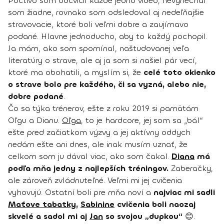
Poctivo som odcvičil každé jedno video, nevynechal
som žiadne, rovnako som odsledoval aj nedeľňajšie
stravovacie, ktoré boli veľmi dobre a zaujímavo
podané. Hlavne jednoducho, aby to každý pochopil.
Ja mám, ako som spomínal, naštudovanej veľa
literatúry o strave, ale aj ja som si našiel pár vecí,
ktoré ma obohatili, a myslím si, že
celé toto okienko
o strave bolo pre každého, či sa vyzná, alebo nie,
dobre podané
.
Čo sa týka trénerov, ešte z roku 2019 si pamätám
Oľgu a Dianu.
Oľga
, to je hardcore, jej som sa „bál“
ešte pred začiatkom výzvy a jej aktívny oddych
nedám ešte ani dnes, ale inak musím uznať, že
celkom som ju dával viac, ako som čakal.
Diana
má
podľa mňa jedny z najlepších tréningov.
Zaberačky,
ale zároveň zvládnuteľné. Veľmi mi jej cvičenia
vyhovujú. Ostatní boli pre mňa noví a
najviac mi sadli
Maťove tabatky
,
Sabinine
cvičenia boli naozaj
skvelé a sadol mi aj
Jan
so svojou „dupkou“
😊.