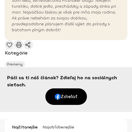
Som Nika, šéfredaktorka Fitshaker blogu. Milujem
turistiku, dobré jedlo, prechádzky a západy slnka pri
mori. Najväčšou láskou je však pre mňa moja rodina.
Ak práve nebehám za svojou dcérkou,
pravdepodobne plánujem ďalší výlet do prírody s
batohom plným dobrôt!
Kategórie
Premeny
Páči sa ti náš článok? Zdieľaj ho na sociálnych
sieťach.
Zdieľať
Najčítanejšie
Najobľúbenejšie