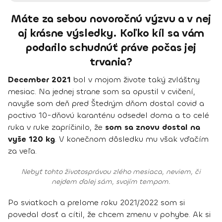
Máte za sebou novoročnú výzvu a v nej
aj krásne výsledky. Koľko kíl sa vám
podarilo schudnúť práve počas jej
trvania?
December 2021
bol v mojom živote taký zvláštny
mesiac. Na jednej strane som sa opustil v cvičení,
navyše som deň pred Štedrým dňom dostal covid a
poctivo 10-dňovú karanténu odsedel doma a to celé
ruka v ruke zapríčinilo, že
som sa znovu dostal na
vyše 120 kg
. V konečnom dôsledku mu však vďačím
za veľa.
Nebyť tohto životosprávou zlého mesiaca, neviem, či
nejdem ďalej sám, svojím tempom.
Po sviatkoch a prelome roku 2021/2022 som si
povedal dosť a cítil, že chcem zmenu v pohybe. Ak si