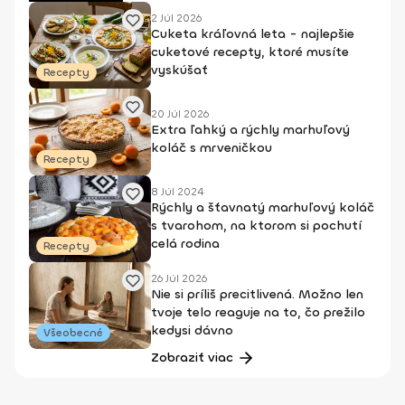
2 Júl 2026
Cuketa kráľovná leta - najlepšie
cuketové recepty, ktoré musíte
vyskúšať
Recepty
20 Júl 2026
Extra ľahký a rýchly marhuľový
koláč s mrveničkou
Recepty
8 Júl 2024
Rýchly a šťavnatý marhuľový koláč
s tvarohom, na ktorom si pochutí
celá rodina
Recepty
26 Júl 2026
Nie si príliš precitlivená. Možno len
tvoje telo reaguje na to, čo prežilo
kedysi dávno
Všeobecné
Zobraziť viac