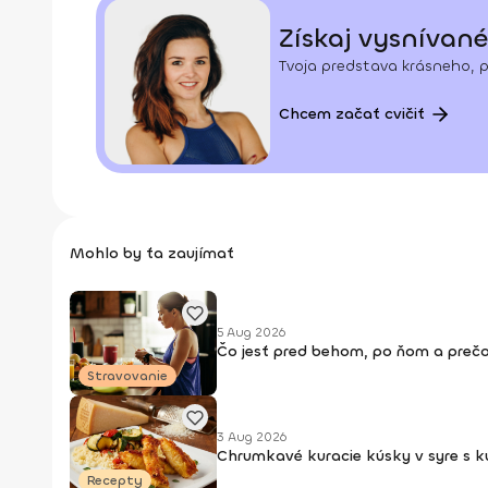
Získaj vysnívané
Tvoja predstava krásneho, p
Chcem začať cvičiť
Mohlo by ťa zaujímať
5 Aug 2026
Čo jesť pred behom, po ňom a prečo
Stravovanie
3 Aug 2026
Chrumkavé kuracie kúsky v syre s 
Recepty