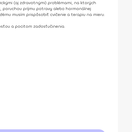
ifickými (aj zdravotnými) problémami, na ktorých
ak, poruchou príjmu potravy alebo hormonálnej
ždému musím prispôsobiť cvičenie a terapiu na mieru.
dosťou a pocitom zadosťučinenia.