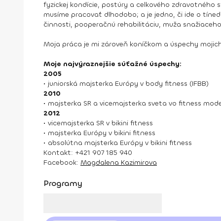
fyzickej kondície, postúry a celkového zdravotného s
musíme pracovať dlhodobo; a je jedno, či ide o tíne
činnosti, pooperačnú rehabilitáciu, muža snažiaceho 
Moja práca je mi zároveň koníčkom a úspechy mojich
Moje najvýraznejšie súťažné úspechy:
2005
• juniorská majsterka Európy v body fitness (IFBB)
2010
• majsterka SR a vicemajsterka sveta vo fitness mod
2012
• vicemajsterka SR v bikini fitness
• majsterka Európy v bikini fitness
• absolútna majsterka Európy v bikini fitness
Kontakt: +421 907 185 940
Facebook:
Magdalena Kazimirova
Programy