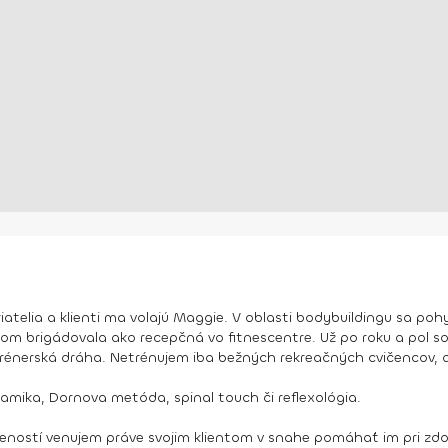
riatelia a klienti ma volajú Maggie. V oblasti bodybuildingu sa p
som brigádovala ako recepčná vo fitnescentre. Už po roku a pol s
rénerská dráha. Netrénujem iba bežných rekreačných cvičencov, al
ika, Dornova metóda, spinal touch či reflexológia.
ností venujem práve svojim klientom v snahe pomáhať im pri zdok