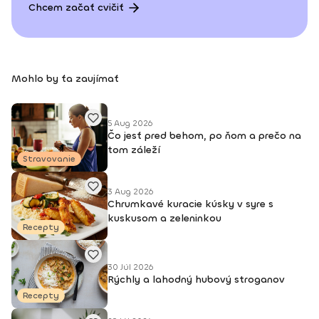
Chcem začať cvičiť
Mohlo by ťa zaujímať
5 Aug 2026
Čo jesť pred behom, po ňom a prečo na
tom záleží
Stravovanie
3 Aug 2026
Chrumkavé kuracie kúsky v syre s
kuskusom a zeleninkou
Recepty
30 Júl 2026
Rýchly a lahodný hubový stroganov
Recepty