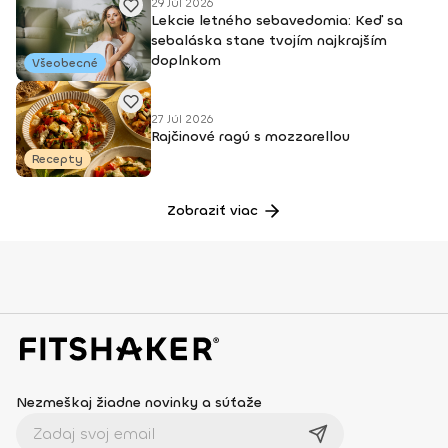
29 Júl 2026
Lekcie letného sebavedomia: Keď sa
sebaláska stane tvojím najkrajším
doplnkom
Všeobecné
27 Júl 2026
Rajčinové ragú s mozzarellou
Recepty
Zobraziť viac
Nezmeškaj žiadne novinky a súťaže