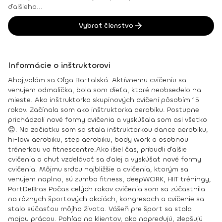
ďalšieho...
Vybrať členstvo
Informácie o inštruktorovi
Ahoj,volám sa Oľga Bartalská. Aktívnemu cvičeniu sa
venujem odmalička, bola som dieťa, ktoré neobsedelo na
mieste. Ako inštruktorka skupinových cvičení pôsobím 15
rokov. Začínala som ako inštruktorka aerobiku. Postupne
prichádzali nové formy cvičenia a vyskúšala som asi všetko
😊. Na začiatku som sa stala inštruktorkou dance aerobiku,
hi-low aerobiku, step aerobiku, body work a osobnou
trénerkou vo fitnescentre.Ako išiel čas, pribudli ďalšie
cvičenia a chuť vzdelávať sa ďalej a vyskúšať nové formy
cvičenia. Môjmu srdcu najbližšie a cvičenia, ktorým sa
venujem naplno, sú zumba fitness, deepWORK, HIIT tréningy,
PortDeBras.Počas celých rokov cvičenia som sa zúčastnila
na rôznych športových akciách, kongresoch a cvičenie sa
stalo súčasťou môjho života. Vášeň pre šport sa stala
mojou prácou. Pohľad na klientov, ako napredujú, zlepšujú