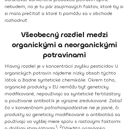
nebudem, no je tu pár zaujímavých faktov, ktoré by si
si mala prečítať a
ktoré ti pomôžu sa v obchode
rozhodnúť.
Všeobecný rozdiel medzi
organickými a neorganickými
potravinami
Hlavný rozdiel je v koncentrácií zvyšku pesticídov.
U
organických potravín nájdeme nízky obsah týchto
látok a žiadne syntetické chemikálie. Okrem toho,
organické produkty v EU nemôžu byť geneticky
modifikované, nepoužívajú sa syntetické fertilizátory
a používanie antibiotík je výrazne zredukované. Zatiaľ
čo v konvenčnom poľnohospodárstve nie je jasné, či
produkty sú geneticky modifikované a antibiotiká sa
používajú vo vyššej miere spolu s rastovými faktormi
1, 2
a ďalšími stimulátormi.
Dôležitá poznámka: