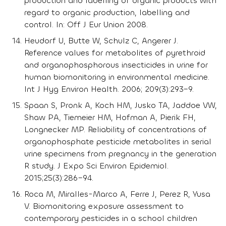
production and labelling of organic products with
regard to organic production, labelling and
control. In: Off J Eur Union 2008.
Heudorf U, Butte W, Schulz C, Angerer J.
Reference values for metabolites of pyrethroid
and organophosphorous insecticides in urine for
human biomonitoring in environmental medicine.
Int J Hyg Environ Health. 2006; 209(3):293–9.
Spaan S, Pronk A, Koch HM, Jusko TA, Jaddoe VW,
Shaw PA, Tiemeier HM, Hofman A, Pierik FH,
Longnecker MP. Reliability of concentrations of
organophosphate pesticide metabolites in serial
urine specimens from pregnancy in the generation
R study. J Expo Sci Environ Epidemiol.
2015;25(3):286–94.
Roca M, Miralles-Marco A, Ferre J, Perez R, Yusa
V. Biomonitoring exposure assessment to
contemporary pesticides in a school children