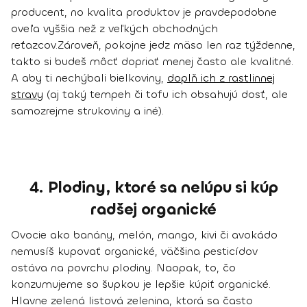
producent, no
kvalita produktov je pravdepodobne
oveľa vyššia než z veľkých obchodných
reťazcov
.
Zároveň, pokojne jedz mäso len raz týždenne,
takto si budeš môcť dopriať menej často ale kvalitné.
A aby ti nechýbali bielkoviny,
doplň ich z rastlinnej
stravy
(aj taký tempeh či tofu ich obsahujú dosť, ale
samozrejme strukoviny a iné).
4. Plodiny, ktoré sa nelúpu si kúp
radšej organické
Ovocie ako banány, melón, mango, kivi či avokádo
nemusíš kupovať organické
, väčšina pesticídov
ostáva na povrchu plodiny. Naopak, to, čo
konzumujeme so šupkou je lepšie kúpiť organické.
Hlavne
zelená listová zelenina
, ktorá sa často