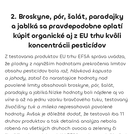
2. Broskyne, pór, šalát, paradajky
a jablká sa pravdepodobne oplatí
kúpiť organické aj z EU trhu kvôli
koncentrácii pesticídov
Z testovania produktov EU trhu EFSA správa uvádza,
že
plodiny z najnižším hodnotami prekročenia limitov
obsahu pesticídov
bola
raž, hlávková kapusta
a jahody
, zatiaľ čo
narastajúce hodnoty nad
povolené limity obsahovali broskyne, pór, šalát,
paradajky a jablká
.
Nízke hodnoty boli nájdene aj vo
víne
a až na jednu vzorku bravčového tuku, testovaný
živočíšny tuk a mlieko
nepresahovali povolené
hodnoty. Avšak je dôležité dodať, že
testovali iba 11
druhov
produktov a tak detailná analýza nebola
robená na všetkých druhoch ovocia a zeleniny či