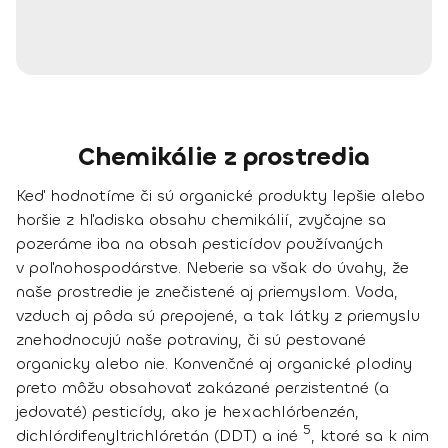
Chemikálie z prostredia
Keď hodnotíme či sú organické produkty lepšie alebo
horšie z hľadiska obsahu chemikálií, zvyčajne sa
pozeráme iba na obsah pesticídov používaných
v poľnohospodárstve. Neberie sa však do úvahy, že
naše prostredie je znečistené aj priemyslom. Voda,
vzduch aj pôda sú prepojené, a tak látky z priemyslu
znehodnocujú naše potraviny, či sú pestované
organicky alebo nie. Konvenčné aj organické plodiny
preto môžu obsahovať zakázané perzistentné (a
jedovaté) pesticídy, ako je hexachlórbenzén,
5
dichlórdifenyltrichlóretán (DDT) a iné
, ktoré sa k nim