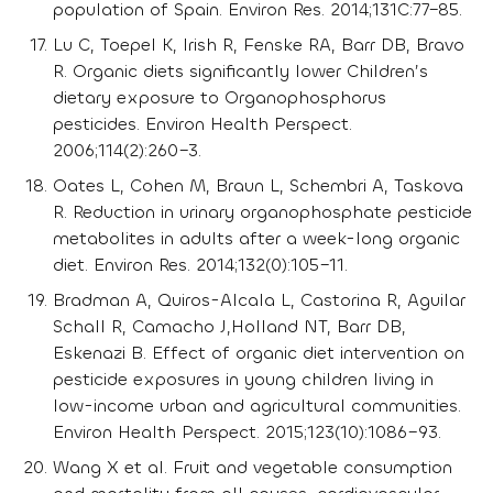
population of Spain. Environ Res. 2014;131C:77–85.
Lu C, Toepel K, Irish R, Fenske RA, Barr DB, Bravo
R. Organic diets significantly lower Children’s
dietary exposure to Organophosphorus
pesticides. Environ Health Perspect.
2006;114(2):260–3.
Oates L, Cohen M, Braun L, Schembri A, Taskova
R. Reduction in urinary organophosphate pesticide
metabolites in adults after a week-long organic
diet. Environ Res. 2014;132(0):105–11.
Bradman A, Quiros-Alcala L, Castorina R, Aguilar
Schall R, Camacho J,Holland NT, Barr DB,
Eskenazi B. Effect of organic diet intervention on
pesticide exposures in young children living in
low-income urban and agricultural communities.
Environ Health Perspect. 2015;123(10):1086–93.
Wang X et al. Fruit and vegetable consumption