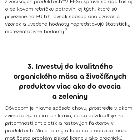
živočíšnych produktoch.
*V EFSA správe sa dočítaš aj
o celkovom rebríčku potravín, aj tých, ktoré sú
privezené na EU trh, avšak spôsob analyzovania
vzoriek a uvedené hodnoty nepredstavujú štatisticky
7
reprezentatívne hodnoty.
3. Investuj do kvalitného
organického mäsa a živočíšnych
produktov viac ako do ovocia
a zeleniny
Dôvodom je hlavne spôsob chovu, prostredie v akom
zvieratá žijú a čím ich kŕmia, čo sa odzrkadľuje na
prítomnosti antibiotík a rastových faktorov v
produktoch.
Malé farmy a lokálna produkcia
môže
mať často problém získať licenciu ako organický