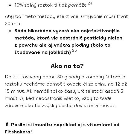
24
10% soľný roztok ti tiež pomôže.
Aby boli tieto metódy efektívne,
umývanie musí trvať
20 min.
Sóda bikarbóna vyzerá ako najefektívnejšia
metóda, ktorá vie odstrániť pesticídy nielen
z povrchu ale aj vnútra plodiny (bolo to
25
študované na jablkách)
Ako na to?
Do 3 litrov vody dáme 30 g sódy bikarbóny. V tomto
roztoku necháme odmočiť ovocie či zeleninu na 12 až
15 minút. Ak nemáš toľko času, určite stačí aspoň 5
minút. Aj keď neodstrániš všetko, vždy to bude
zdravšie ako tie zvyšky pesticídov skonzumovať.
💊 Posilni si imunitu napríklad aj s vitamínmi od
Fitshakera!