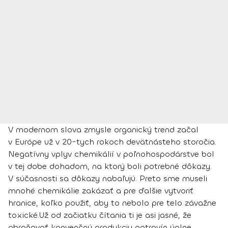
V modernom slova zmysle organický trend začal
v Európe už v 20-tych rokoch devätnásteho storočia.
Negatívny vplyv chemikálií v poľnohospodárstve bol
v tej dobe dohadom, na ktorý boli potrebné dôkazy.
V súčasnosti sa dôkazy nabaľujú. Preto sme museli
mnohé chemikálie zakázať a pre ďalšie vytvoriť
hranice, koľko použiť, aby to nebolo pre telo závažne
toxické.
Už od začiatku čítania ti je asi jasné, že
obraňovať konvenčnú produkciu potravín úplne