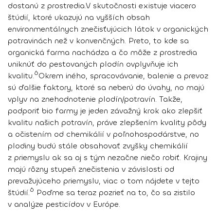
dostanú z prostredia.
V skutočnosti existuje viacero
štúdií, ktoré ukazujú na vyšších obsah
environmentálnych znečisťujúcich látok v organických
potravinách než v konvenčných. Preto,
to kde sa
organická farma nachádza a čo môže z prostredia
uniknúť do pestovaných plodín ovplyvňuje ich
6
kvalitu
.
Okrem iného,
spracovávanie, balenie a prevoz
sú ďalšie faktory,
ktoré sa neberú do úvahy, no
majú
vplyv na znehodnotenie plodín/potravín
. Takže,
podporiť bio farmy je jeden závažný krok ako zlepšiť
kvalitu našich potravín, práve zlepšením kvality pôdy
a očistením od chemikálií v poľnohospodárstve, no
plodiny budú stále obsahovať zvyšky chemikálií
z priemyslu ak sa aj s tým nezačne niečo robiť. Krajiny
majú rôzny stupeň znečistenia v závislosti od
prevažujúceho priemyslu, viac o tom nájdete v tejto
6
štúdií.
Poďme sa teraz pozrieť na to, čo sa zistilo
v analýze pesticídov v Európe.