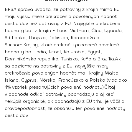
EFSA správa uvádza, že
potraviny z krajín mimo EU
majú vyššiu mieru prekročenia povolených hodnôt
pesticídov než potraviny z EU.
Najvyššie prekročené
hodnoty
boli z krajín - Laos, Vietnam, Čína, Uganda,
Srí Lanka, Thajsko, Pakistan, Kambodža a
Surinam.
Krajiny, ktoré prekročili priemerné povolené
hodnoty boli India, Izrael, Kolumbia, Egypt,
Dominikánska republika, Tunisko, Keňa a Brazília.
Ak
sa pozrieme na potraviny z EU,
najvyššie miery
prekročenia povolených hodnôt
mali krajiny Malta,
Island, Cyprus, Nórsko, Francúzsko a Poľsko (viac ako
4% vzoriek presahujúcich povolenú hodnotu).
Čítaj
v obchode odkiaľ potraviny pochádzajú a aj keď
nekúpiš organické, ak pochádzajú z EU trhu, je väčšia
pravdepodobnosť, že obsahujú len povolené hodnoty
pesticídov.