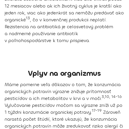
12 mesiacov alebo ak ich životný cyklus je kratší ako
jeden rok, viac ako jedenkrát sa nemôžu predávať ako
13
organické
, čo v konvenčnej produkcii neplatí.
Rezistencia na antibiotiká je celosvetový problém
a nadmerné používanie antibiotík
v poľnohospodárstve k tomu prispieva.
Vplyv na organizmus
Máme pomerne veľa dôkazov o tom, že
konzumácia
organických potravín výrazne znižuje prítomnosť
3,10, 14-16
pesticídov a ich metabolitov v krvi a v moči.
Vylučovanie pesticídov močom sa výrazne zníži už po
17-19
1 týždni konzumácie organickej potravy
.
Zároveň
narastá počet štúdií, ktoré ukazujú, že
konzumácia
organických potravín môže zredukovať riziko alergií či