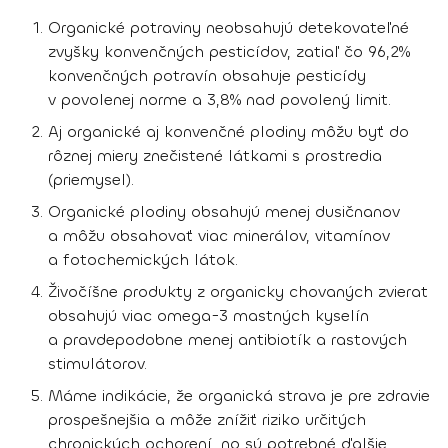
Organické potraviny neobsahujú detekovateľné
zvyšky konvenčných pesticídov, zatiaľ čo 96,2%
konvenčných potravín obsahuje pesticídy
v povolenej norme a 3,8% nad povolený limit.
Aj organické aj konvenčné plodiny môžu byť do
rôznej miery znečistené látkami s prostredia
(priemysel).
Organické plodiny obsahujú menej dusičnanov
a môžu obsahovať viac minerálov, vitamínov
a fotochemických látok.
Živočíšne produkty z organicky chovaných zvierat
obsahujú viac omega-3 mastných kyselín
a pravdepodobne menej antibiotík a rastových
stimulátorov.
Máme indikácie, že organická strava je pre zdravie
prospešnejšia a môže znížiť riziko určitých
chronických ochorení, no sú potrebné ďalšie