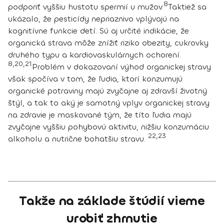
8
podporiť vyššiu hustotu spermií u mužov.
Taktiež sa
ukázalo, že
pesticídy nepriaznivo vplývajú na
kognitívne funkcie detí
. Sú aj určité indikácie, že
organická strava môže znížiť riziko obezity, cukrovky
druhého typu a kardiovaskulárnych ochorení.
8,20,21
Problém v dokazovaní výhod organickej stravy
však spočíva v tom, že ľudia, ktorí konzumujú
organické potraviny majú zvyčajne aj zdravší životný
štýl, a tak to aký je samotný vplyv organickej stravy
na zdravie je maskované tým, že títo ľudia majú
zvyčajne vyššiu pohybovú aktivitu, nižšiu konzumáciu
22,23
alkoholu a nutrične bohatšiu stravu.
Takže na základe štúdií vieme
urobiť zhrnutie