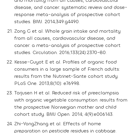
and mortality from all causes, cardiovascular
disease, and cancer: systematic review and dose-
response meta-analysis of prospective cohort
studies. BMJ. 2014;349:g4490.
Zong G et al. Whole grain intake and mortality
from all causes, cardiovascular disease, and
cancer: a meta-analysis of prospective cohort
studies. Circulation. 2016;133(24):2370–80.
Kesse-Guyot E et al. Profiles of organic food
consumers in a large sample of French adults:
results from the Nutrinet-Sante cohort study.
PLoS One. 2013;8(10): e76998.
Torjusen H et al. Reduced risk of preeclampsia
with organic vegetable consumption: results from
the prospective Norwegian mother and child
cohort study. BMJ Open. 2014; 4(9):e006143.
Zhi-YongZhang et al. Effects of home
preparation on pesticide residues in cabbage.