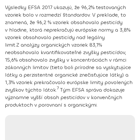
Výsledky EFSA 2017 ukazujú, že 96,2% testovaných
vzoriek bolo v rozmedzí štandardov. V preklade, to
znamená, že
96,2 % vzoriek obsahovalo pesticídy
v hladine, ktorá neprekračujú európske normy a 3,8%
vzoriek obsahovalo pesticídy nad legálny
limit
.
Z analýzy organických vzoriek
83,1%
neobsahovalo kvantifikovateľné zvyšky pesticídov
,
15,6% obsahovalo zvyšky v koncentráciách v rámci
zákonných limitov (tieto boli prírodne sa vyskytujúce
látky a perzistentné organické znečisťujúce látky) a
1,3% vzoriek prekračovalo európske limity povolených
7
zvyškov týchto látok.
Tým EFSA správa dokazuje
významne vyšší obsah pesticídov v konvenčných
produktoch v porovnaní s organickými.