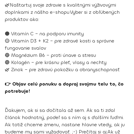
🌿Naštartuj svoje zdravie s kvalitnými výživovými
doplnkami z nášho e-shopu.Vyber si z obľúbených
produktov ako:
🟠 Vitamín C – na podporu imunity
🟡 Vitamín D3 + K2 – pre zdravé kosti a správne
fungovanie svalov
🔵 Magnézium B6 – proti únave a stresu
🟣 Kolagén – pre krásnu pleť, vlasy a nechty
🌿 Zinok – pre zdravú pokožku a obranyschopnosť
👉 Objav celú ponuku a dopraj svojmu telu to, čo
potrebuje!
Ďakujem, ak si sa dočítala až sem. Ak sa ti zdal
článok hodnotný, podeľ sa s ním aj s ďalšími ľuďmi.
Ak totiž chceme zmenu, nastane hlavne vtedy, ak ju
budeme my sami vyžadovať. ;-)
Prečítaj si aj:
Ak už