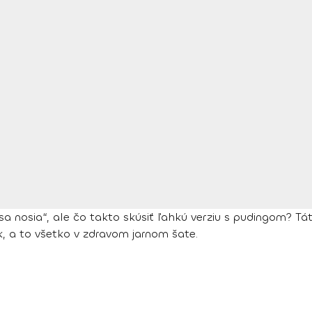
a nosia“, ale čo takto skúsiť ľahkú verziu s pudingom? T
k, a to všetko v zdravom jarnom šate.