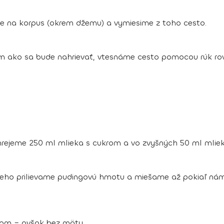
ie na korpus (okrem džemu) a vymiesime z toho cesto.
ým ako sa bude nahrievať, vtesnáme cesto pomocou rúk ro
zohrejeme 250 ml mlieka s cukrom a vo zvyšných 50 ml mli
neho prilievame pudingovú hmotu a miešame až pokiaľ nám
gom – avšak bez mäty.