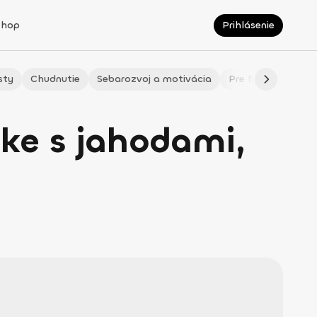
Shop
Prihlásenie
sty
Chudnutie
Sebarozvoj a motivácia
Pre fitmaminky
ke s jahodami,