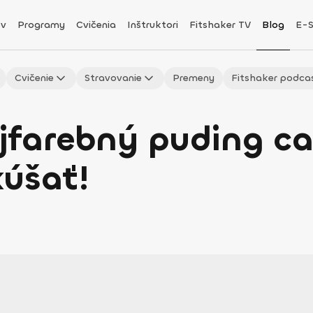
v
Programy
Cvičenia
Inštruktori
Fitshaker TV
Blog
E-
Cvičenie
Stravovanie
Premeny
Fitshaker podca
farebný puding ca
kúšať!