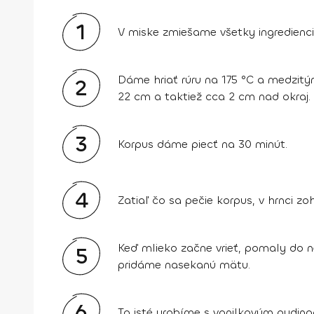
1
V miske zmiešame všetky ingredienc
Dáme hriať rúru na 175 °C a medzit
2
22 cm a taktiež cca 2 cm nad okraj.
3
Korpus dáme piecť na 30 minút.
4
Zatiaľ čo sa pečie korpus, v hrnci 
Keď mlieko začne vrieť, pomaly do 
5
pridáme nasekanú mätu.
6
To isté urobíme s vanilkovým pudin