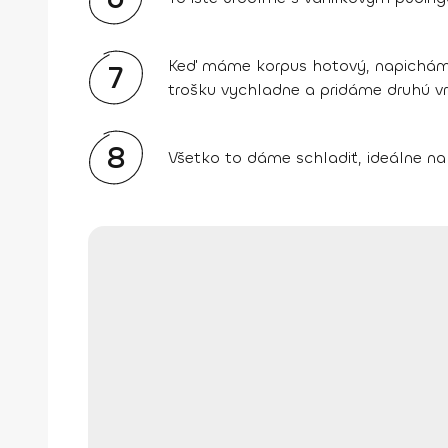
Keď máme korpus hotový, napicháme
7
trošku vychladne a pridáme druhú vr
8
Všetko to dáme schladiť, ideálne n