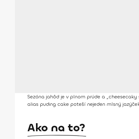
Sezóna jahôd je v plnom prúde a „cheesecaky s
alias puding cake poteší nejeden mlsný jazýče
Ako na to?