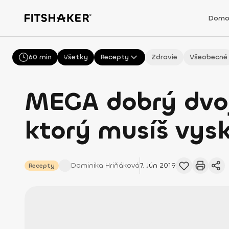
Domo
NaN
60 min
Všetky
Recepty
Zdravie
Všeobecné
MEGA dobrý dvoj
ktorý musíš vys
Dominika
Hriňáková
7. Jún 2019
Recepty