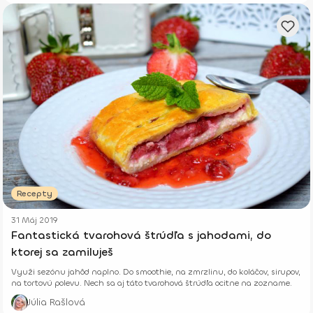
Recepty
31 Máj 2019
Fantastická tvarohová štrúdľa s jahodami, do
ktorej sa zamiluješ
Využi sezónu jahôd naplno. Do smoothie, na zmrzlinu, do koláčov, sirupov,
na tortovú polevu. Nech sa aj táto tvarohová štrúdľa ocitne na zozname.
Júlia Rašlová