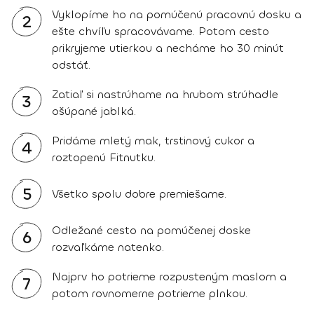
Vyklopíme ho na pomúčenú pracovnú dosku a
2
ešte chvíľu spracovávame. Potom cesto
prikryjeme utierkou a necháme ho 30 minút
odstáť.
Zatiaľ si nastrúhame na hrubom strúhadle
3
ošúpané jablká.
Pridáme mletý mak, trstinový cukor a
4
roztopenú Fitnutku.
5
Všetko spolu dobre premiešame.
Odležané cesto na pomúčenej doske
6
rozvaľkáme natenko.
Najprv ho potrieme rozpusteným maslom a
7
potom rovnomerne potrieme plnkou.