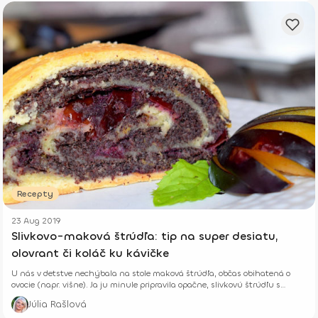
Recepty
23 Aug 2019
Slivkovo-maková štrúdľa: tip na super desiatu,
olovrant či koláč ku kávičke
U nás v detstve nechýbala na stole maková štrúdľa, občas obihatená o
ovocie (napr. višne). Ja ju minule pripravila opačne, slivkovú štrúdľu s
makom.
Júlia Rašlová