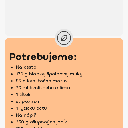
Potrebujeme:
Na cesto:
170 g hladkej špaldovej múky
55 g kvalitného masla
70 ml kvalitného mlieka
1 žĺtok
štipku soli
1 lyžičku octu
Na náplň:
250 g ošúpaných jabĺk