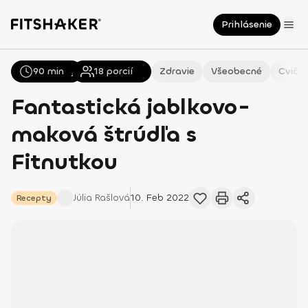
Prihlásenie
90 min
Všetky
Recepty
18
porcií
Zdravie
Všeobecné
Cvičen
Fantastická jablkovo-
maková štrúdľa s
Fitnutkou
Júlia
Rašlová
10. Feb 2022
Recepty