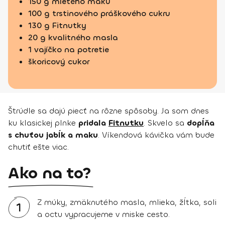
150 g mletého maku
100 g trstinového práškového cukru
130 g Fitnutky
20 g kvalitného masla
1 vajíčko na potretie
škoricový cukor
Štrúdle sa dajú piecť na rôzne spôsoby. Ja som dnes
ku klasickej plnke
pridala
Fitnutku
. Skvelo sa
dopĺňa
s chuťou jabĺk a maku
. Víkendová kávička vám bude
chutiť ešte viac.
Ako na to?
Z múky, zmäknutého masla, mlieka, žĺtka, soli
1
a octu vypracujeme v miske cesto.