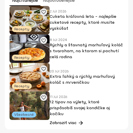
Najčítanejšie
Najobľúbenejšie
2 Júl 2026
Cuketa kráľovná leta - najlepšie
cuketové recepty, ktoré musíte
vyskúšať
Recepty
8 Júl 2024
Rýchly a šťavnatý marhuľový koláč
s tvarohom, na ktorom si pochutí
celá rodina
Recepty
20 Júl 2026
Extra ľahký a rýchly marhuľový
koláč s mrveničkou
Recepty
11 Júl 2026
12 tipov na výlety, ktoré
prispôsobíš svojej kondičke aj
kočíku
Všeobecné
Zobraziť viac