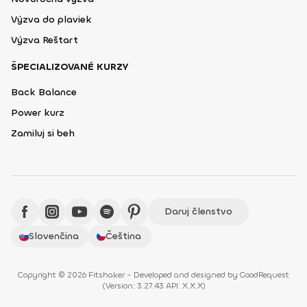
Výzva do plaviek
Výzva Reštart
ŠPECIALIZOVANÉ KURZY
Back Balance
Power kurz
Zamiluj si beh
Daruj členstvo
Slovenčina
Čeština
Copyright © 2026 Fitshaker - Developed and designed by
GoodRequest
(
Version: 3.27.43 API: X.X.X
)