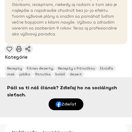
článkami, receptami, niekedy aj radami o tom ako je
najlepšie a najzdravšie chudnúť bez jo-jo efektu.
Tvorím výživové plány a snažím sa pomáhať ľuďom
večne bojujúcim s kilami navyše. Výživou a zdravším
varením sa zaoberám 9 rokov. Teraz aj profesionálne
ako výživový poradca.
Kategórie
Recepty
Fitnes dezerty
Recepty s Fitnutkou
štrúdľa
mak
jablko
fitnutka
koláč
dezert
Páči sa ti náš článok? Zdieľaj ho na sociálnych
sieťach.
Zdieľať