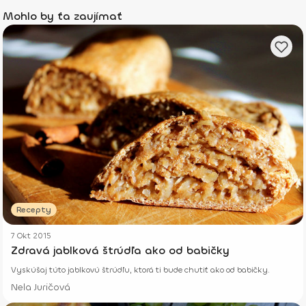
Mohlo by ťa zaujímať
Recepty
7 Okt 2015
Zdravá jablková štrúdľa ako od babičky
Vyskúšaj túto jablkovú štrúdľu, ktorá ti bude chutiť ako od babičky.
Nela Juričová