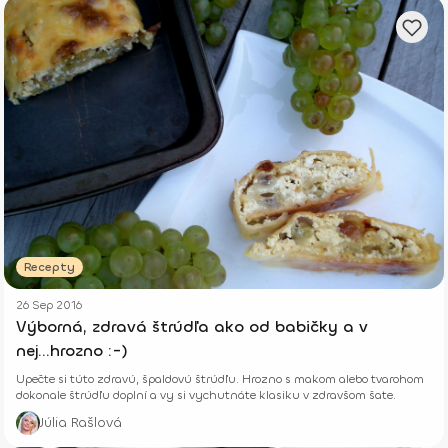
Recepty
26 Sep 2016
Výborná, zdravá štrúdľa ako od babičky a v
nej...hrozno :-)
Upečte si túto zdravú, špaldovú štrúdľu. Hrozno s makom alebo tvarohom
dokonale štrúdľu doplní a vy si vychutnáte klasiku v zdravšom šate.
Júlia Rašlová