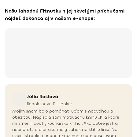
Našu lahodnú Fitnutku s jej skvelými príchuťami
nájdeš dokonca aj v našom e-shope:
Júlia
Rašlová
Redaktor vo Fitshaker
Mojim snom bolo pomáhať ľuďom s nadváhou a
obezitou. Napísala som motivačnú knihu „Kilá ktoré
mi zmenili život", kuchársku knihu „Ako dobre jesť a
nepribrať„ a diár ako malý ťahák na štíhlu líniu. Na
svojej stránke chudnem-rozumne.com prispievam