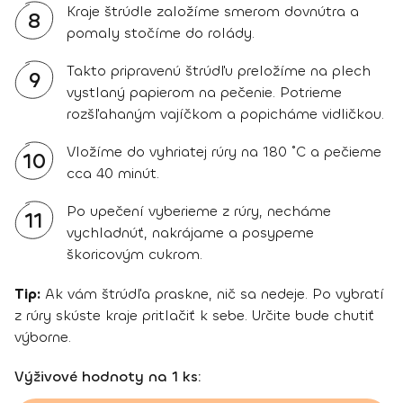
Kraje štrúdle založíme smerom dovnútra a
8
pomaly stočíme do rolády.
Takto pripravenú štrúdľu preložíme na plech
9
vystlaný papierom na pečenie. Potrieme
rozšľahaným vajíčkom a popicháme vidličkou.
Vložíme do vyhriatej rúry na 180 ˚C a pečieme
10
cca 40 minút.
Po upečení vyberieme z rúry, necháme
11
vychladnúť, nakrájame a posypeme
škoricovým cukrom.
Tip:
Ak vám štrúdľa praskne, nič sa nedeje. Po vybratí
z rúry skúste kraje pritlačiť k sebe. Určite bude chutiť
výborne.
Výživové hodnoty na 1 ks: