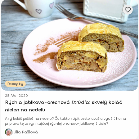
Recepty
28 Mar 2020
Rýchla jablkovo-orechová štrúdľa: skvelý koláč
nielen na nedeľu
Aký koláč pečieš na nedeľu? Čo takto kúpiť cesto lavaš a využiť ho na
prípravu tejto vynikajúcej rýchlej orechovo-jablkovej šrúdle?
Júlia Rašlová