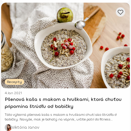
Recepty
4 Jan 2021
Pšenová kaša s makom a hruškami, ktorá chuťou
pripomína štrúdľu od babičky
Táto výborná pšenová kaša s makom a hruškami chutí ako štrúdľa d
babičky. Navyše, mak je bohatý na vápnik, určite patrí do fitness
jeádlnička.
Viktória Janov