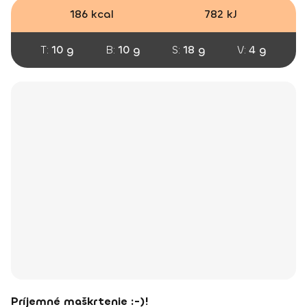
186 kcal
782 kJ
T:
10 g
B:
10 g
S:
18 g
V:
4 g
Príjemné maškrtenie :-)!