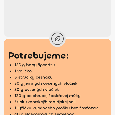
Potrebujeme:
125 g baby špenátu
1 vajíčko
3 strúčiky cesnaku
50 g jemných ovsených vločiek
50 g ovsených vločiek
120 g polohrubej špaldovej múky
štipku morskej/himalájskej soli
1 lyžičku kypriaceho prášku bez fosfátov
40 g slnečnicových semienok