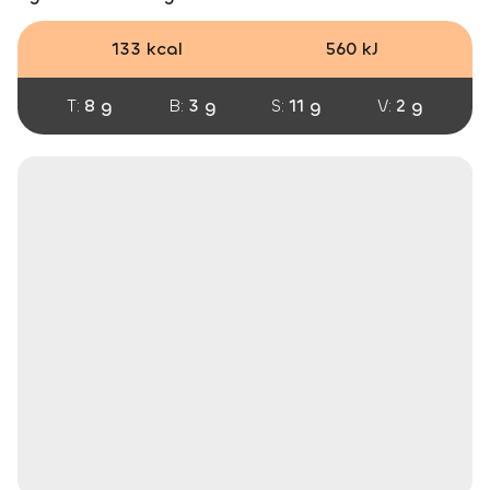
133 kcal
560 kJ
T:
8 g
B:
3 g
S:
11 g
V:
2 g