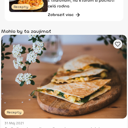
s tvarohom, na ktorom si pochutí
celá rodina
Recepty
Zobraziť viac
Mohlo by ťa zaujímať
Recepty
31 Máj 2021