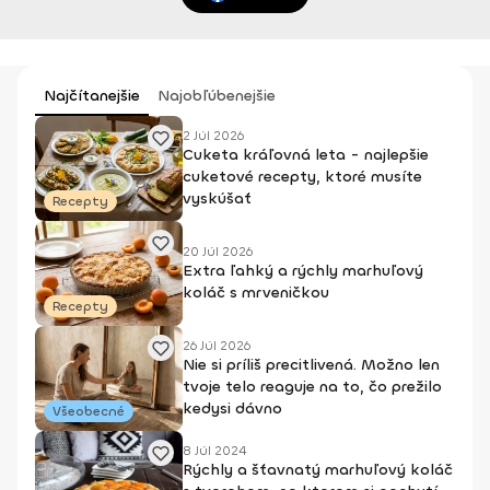
Najčítanejšie
Najobľúbenejšie
2 Júl 2026
Cuketa kráľovná leta - najlepšie
cuketové recepty, ktoré musíte
vyskúšať
Recepty
20 Júl 2026
Extra ľahký a rýchly marhuľový
koláč s mrveničkou
Recepty
26 Júl 2026
Nie si príliš precitlivená. Možno len
tvoje telo reaguje na to, čo prežilo
kedysi dávno
Všeobecné
8 Júl 2024
Rýchly a šťavnatý marhuľový koláč