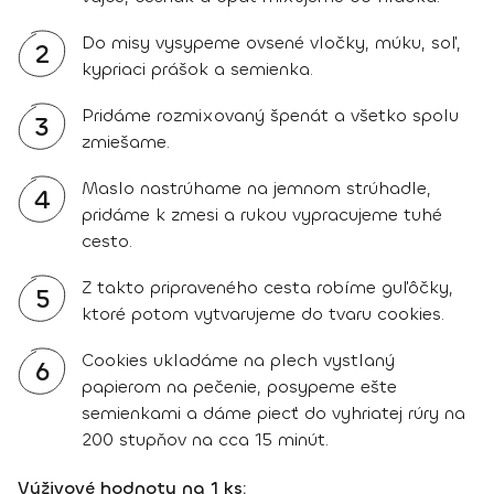
Do misy vysypeme ovsené vločky, múku, soľ,
2
kypriaci prášok a semienka.
Pridáme rozmixovaný špenát a všetko spolu
3
zmiešame.
Maslo nastrúhame na jemnom strúhadle,
4
pridáme k zmesi a rukou vypracujeme tuhé
cesto.
Z takto pripraveného cesta robíme guľôčky,
5
ktoré potom vytvarujeme do tvaru cookies.
Cookies ukladáme na plech vystlaný
6
papierom na pečenie, posypeme ešte
semienkami a dáme piecť do vyhriatej rúry na
200 stupňov na cca 15 minút.
Výživové hodnoty na 1 ks: