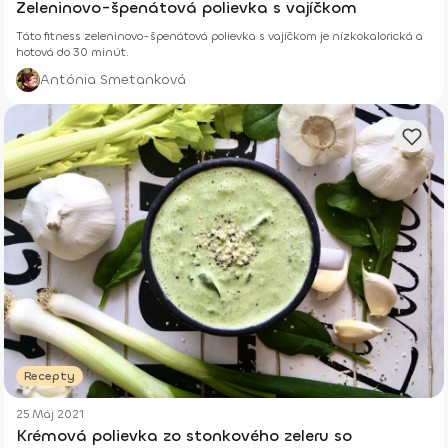
Zeleninovo-špenátová polievka s vajíčkom
Táto fitness zeleninovo-špenátová polievka s vajíčkom je nízkokalorická a
hotová do 30 minút.
Antónia Smetanková
Recepty
25 Máj 2021
Krémová polievka zo stonkového zeleru so