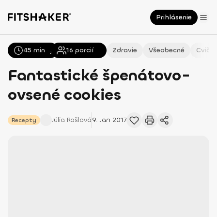
Prihlásenie
45 min
Všetky
Recepty
16
porcií
Zdravie
Všeobecné
Cvičen
Fantastické špenátovo-
ovsené cookies
Júlia
Rašlová
9. Jan 2017
Recepty