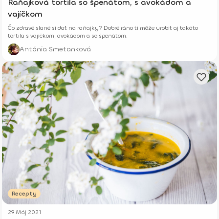
Raňajková tortila so špenátom, s avokádom a
vajíčkom
Čo zdravé slané si dať na raňajky? Dobré ráno ti môže urobiť aj takáto
tortila s vajíčkom, avokádom a so špenátom.
Antónia Smetanková
Recepty
29 Máj 2021