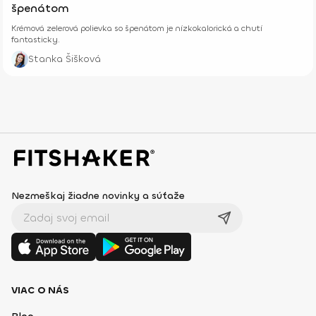
špenátom
Krémová zelerová polievka so špenátom je nízkokalorická a chutí
fantasticky.
Stanka Šišková
Nezmeškaj žiadne novinky a súťaže
VIAC O NÁS