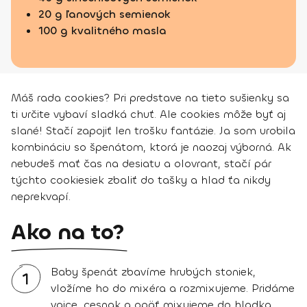
20 g ľanových semienok
100 g kvalitného masla
Máš rada cookies? Pri predstave na tieto sušienky sa
ti určite vybaví sladká chuť. Ale cookies môže byť aj
slané! Stačí zapojiť len trošku fantázie. Ja som urobila
kombináciu so špenátom, ktorá je naozaj výborná. Ak
nebudeš mať čas na desiatu a olovrant, stačí pár
týchto cookiesiek zbaliť do tašky a hlad ťa nikdy
neprekvapí.
Ako na to?
Baby špenát zbavíme hrubých stoniek,
1
vložíme ho do mixéra a rozmixujeme. Pridáme
vajce, cesnak a opäť mixujeme do hladka.