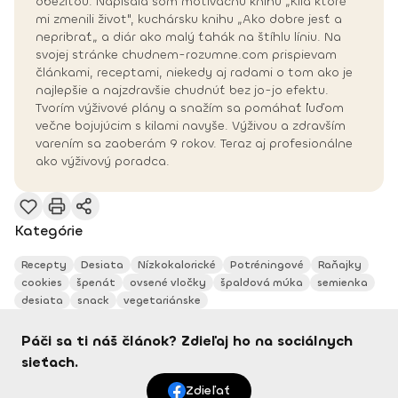
obezitou. Napísala som motivačnú knihu „Kilá ktoré
mi zmenili život", kuchársku knihu „Ako dobre jesť a
nepribrať„ a diár ako malý ťahák na štíhlu líniu. Na
svojej stránke chudnem-rozumne.com prispievam
článkami, receptami, niekedy aj radami o tom ako je
najlepšie a najzdravšie chudnúť bez jo-jo efektu.
Tvorím výživové plány a snažím sa pomáhať ľuďom
večne bojujúcim s kilami navyše. Výživou a zdravším
varením sa zaoberám 9 rokov. Teraz aj profesionálne
ako výživový poradca.
Kategórie
Recepty
Desiata
Nízkokalorické
Potréningové
Raňajky
cookies
špenát
ovsené vločky
špaldová múka
semienka
desiata
snack
vegetariánske
Páči sa ti náš článok? Zdieľaj ho na sociálnych
sieťach.
Zdieľať