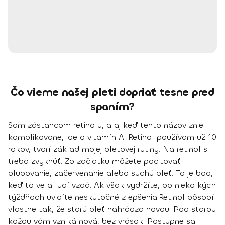
Čo vieme našej pleti dopriať tesne pred
spaním?
Som zástancom retinolu, a aj keď tento názov znie
komplikovane, ide o vitamín A. Retinol používam už 10
rokov, tvorí základ mojej pleťovej rutiny. Na retinol si
treba zvyknúť. Zo začiatku môžete pociťovať
olupovanie, začervenanie alebo suchú pleť. To je bod,
keď to veľa ľudí vzdá. Ak však vydržíte, po niekoľkých
týždňoch uvidíte neskutočné zlepšenia.
Retinol
pôsobí
vlastne tak, že starú pleť nahrádza novou. Pod starou
kožou vám vzniká nová, bez vrások. Postupne sa