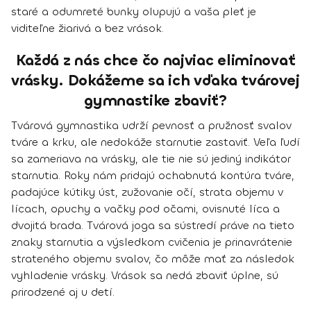
staré a odumreté bunky olupujú a vaša pleť je
viditeľne žiarivá a bez vrások.
Každá z nás chce čo najviac eliminovať
vrásky. Dokážeme sa ich vďaka tvárovej
gymnastike zbaviť?
Tvárová gymnastika udrží pevnosť a pružnosť svalov
tváre a krku, ale nedokáže starnutie zastaviť. Veľa ľudí
sa zameriava na vrásky, ale tie nie sú jediný indikátor
starnutia. Roky nám pridajú ochabnutá kontúra tváre,
padajúce kútiky úst, zužovanie očí, strata objemu v
lícach, opuchy a vačky pod očami, ovisnuté líca a
dvojitá brada. Tvárová joga sa sústredí práve na tieto
znaky starnutia a výsledkom cvičenia je
prinavrátenie
strateného objemu svalov, čo môže mať za následok
vyhladenie vrásky.
Vrások sa nedá zbaviť úplne, sú
prirodzené aj u detí.