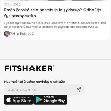
12 Apr 2026
Prečo ženské telo potrebuje iný prístup? Odhaľuje
fyzioterapeutka
Fyzioterapia už dávno nie je len o „naprávaní chrbta“ či riešení bolesti, keď
už je neskoro. Čoraz viac sa dostáva do popredia ako dôležitá súčasť
prevencie, starostlivosti o telo aj celkového zdravia – fyzického aj
Petra Ryšková
psychického.
Nezmeškaj žiadne novinky a súťaže