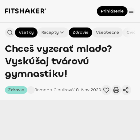
Prihlásenie
Všetky
Recepty
Zdravie
Všeobecné
Cvičen
Chceš vyzerať mlado?
Vyskúšaj tvárovú
gymnastiku!
Zdravie
Romana
Cibulková
18. Nov 2020