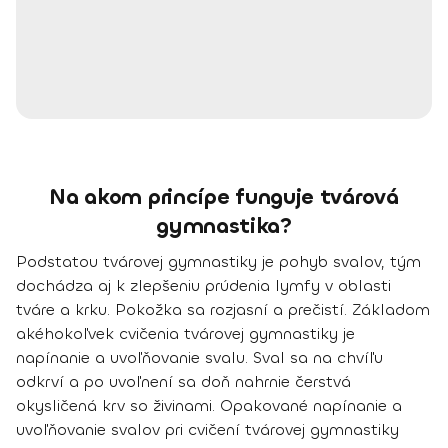
Na akom princípe funguje tvárová
gymnastika?
Podstatou tvárovej gymnastiky je pohyb svalov
,
tým
dochádza aj k zlepšeniu prúdenia lymfy v oblasti
tváre a krku. Pokožka sa rozjasní a prečistí.
Základom
akéhokoľvek cvičenia tvárovej gymnastiky je
napínanie a uvoľňovanie svalu. Sval sa na chvíľu
odkrví a po uvoľnení sa doň nahrnie čerstvá
okysličená krv so živinami. Opakované napínanie a
uvoľňovanie svalov pri cvičení tvárovej gymnastiky