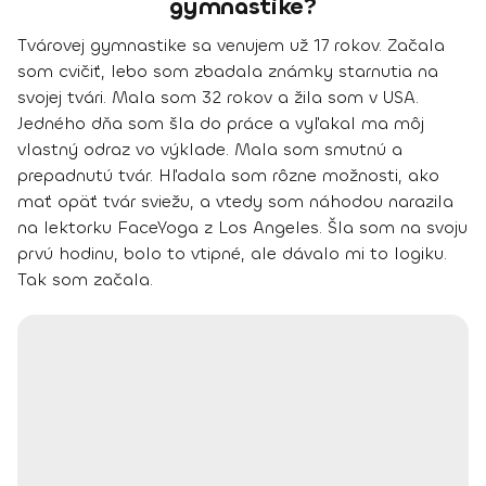
gymnastike?
Tvárovej gymnastike sa venujem
už 17 rokov
. Začala
som cvičiť, lebo som zbadala známky starnutia na
svojej tvári. Mala som 32 rokov a žila som v USA.
Jedného dňa som šla do práce a vyľakal ma môj
vlastný odraz vo výklade. Mala som smutnú a
prepadnutú tvár. Hľadala som rôzne možnosti, ako
mať opäť tvár sviežu, a vtedy som náhodou narazila
na lektorku FaceYoga z Los Angeles. Šla som na svoju
prvú hodinu, bolo to vtipné, ale dávalo mi to logiku.
Tak som začala.