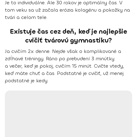
Je to individuálne. Ale
30 rokov je optimálny čas.
V
tom veku sa už začala erózia kolagénu a pokožky na
tvári a celom tele.
Existuje čas cez deň, keď je najlepšie
cvičiť tvárovú gymnastiku?
Ja cvičím 2x denne. Nejde však o komplikované a
zdĺhavé tréningy. Ráno po prebudení 3 minútky
a večer, keď je pokoj, cvičím 15 minút.
Cvičte vtedy,
keď máte chuť a čas
. Podstatné je cvičiť, už menej
podstatné je kedy.