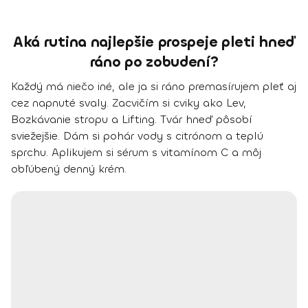
Aká rutina najlepšie prospeje pleti hneď
ráno po zobudení?
Každý má niečo iné, ale ja si ráno premasírujem pleť aj
cez napnuté svaly. Zacvičím si cviky ako Lev,
Bozkávanie stropu a Lifting. Tvár hneď pôsobí
sviežejšie. Dám si pohár vody s citrónom a teplú
sprchu. Aplikujem si sérum s vitamínom C a môj
obľúbený denný krém.