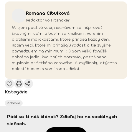
Romana
Cibulková
Redaktor vo Fitshaker
Milujem poctivé veci, nechávam sa inšpirovať
šikovnými ľuďmi a bavím sa knižkami, varením
a ďalšími maličkosťami, ktoré prináša každý deň.
Robím veci, ktoré mi prinášajú radosť a tie zvyšné
obmedzujem na minimum. :-) Som veľký fanúšik
dobrého jedla, kvalitných potravín, pozitívneho
myslenia a všetkého zdravého. A myšlienky z týchto
oblastí budem s vami rada zdieľať.
Kategórie
Zdravie
Páči sa ti náš článok? Zdieľaj ho na sociálnych
sieťach.