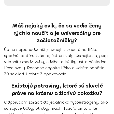
Máš nejaký cvik, čo sa vedia ženy
rýchlo naučiť a je univerzálny pre
začiatočníčky?
Úplne najjednoduchší je smajlík
. Zaberá na líčka,
spodnú kontúru tváre aj ústne svaly. Usmejte sa, pery
vtiahnite medzi zuby, zdvihnite kútiky úst a následne
lícne svaly. Poriadne napnite líčka a udržte napätie
30 sekúnd. Urobte 3 opakovania.
Existujú potraviny, ktoré sú skvelé
práve na krásnu a žiarivú pokožku?
Odporúčam zaradiť do jedálnička
fytoestrogény
, ako
sú sójové bôby, otruby, hrach, fazuľa pinto a kel.