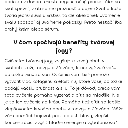
podnieti v danom mieste regeneračný proces, čím sa
sval spevní, vráti sa mu pružnosť a objem.
Sval a koža
tvoria jednu súvislú vrstvu, takže akékoľvek uvoľnenie
svalu spôsobí aj uvoľnenie pokožky. Preto nestačí iba
drahý krém alebo sérum.
V čom spočívajú benefity tvárovej
jogy?
Cvičením tvárovej jogy zvyšujete krvný obeh v
svaloch, koži, mozgu a žľazách, ktoré vyživujú vašu
pokožku zvnútra von. Cvičenia vám tiež pomôžu
vytvoriť viac kolagénu a elastínu
, ktoré vašej pokožke
dodajú väčšiu pružnosť a silu. To je dôvod, prečo vám
toto cvičenie pomáha vyzerať a cítiť sa mladšie. Nie
je to len cvičenie na krásu.
Pomáha tiež cítiť sa lepšie
zlepšovaním krvného obehu v mozgu a žľazách. Môže
vám pomôcť bojovať proti bolesti hlavy, zlepšiť
koncentráciu, zvýšiť hladinu energie a vybalansovať