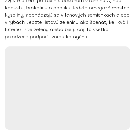
Zvýšte príjem potravín s obsahom vitamínu C
, napr.
kapustu, brokolicu a papriku. Jedzte
omega-3 mastné
kyseliny
, nachádzajú sa v ľanových semienkach alebo
v rybách. Jedzte
listovú zeleninu
ako špenát, kel kvôli
luteínu. Pite
zelený alebo biely čaj
. To všetko
prirodzene podporí tvorbu kolagénu.