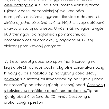
www.antiage.sk
. A ty sa s ňou môžeš vidieť aj tento
týždeň v našej harmonickej výzve, kde nám
porozpráva o tvárovej gymnastike viac a dokonca ti
ukáže aj jedno užitočné cvičko.
Nájdi si svoju obľúbenú
aktivitu a staraj sa o seba. U nás máš na výber z vyše
600 tréningov (od najľahších po náročné, od
pomalších cez dynamické,...), prípadne vyskúšaj
niektorý pomixovaný program:
Aj tieto recepty obsahujú spomínané suroviny na
krajšiu pleť:
Hrachové bochníčky
plné zdravia
Famózny
hlivový guláš s fazuľou
: tip na výživný obed
Kelový
prívarok
s cuketovými lievancami: tip na výživný obed
bez mäsa
Tip na zdravý rýchly jesenný obed:
Cestoviny
s tekvicovou omáčkou a pečenou brokolicou
Tip na
rýchly obed či večeru do 20 minút:
Cestoviny s
brokolicovým pestom