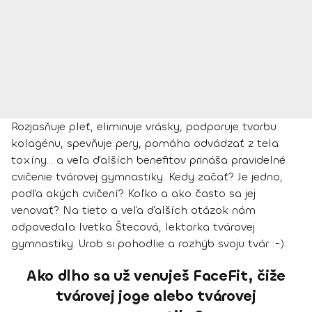
Rozjasňuje pleť, eliminuje vrásky, podporuje tvorbu
kolagénu, spevňuje pery, pomáha odvádzať z tela
toxíny... a veľa ďalších benefitov prináša pravidelné
cvičenie tvárovej gymnastiky. Kedy začať? Je jedno,
podľa akých cvičení? Koľko a ako často sa jej
venovať? Na tieto a veľa ďalších otázok nám
odpovedala Ivetka Štecová, lektorka tvárovej
gymnastiky. Urob si pohodlie a rozhýb svoju tvár :-).
Ako dlho sa už venuješ FaceFit, čiže
tvárovej joge alebo tvárovej