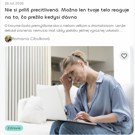
26 Júl 2026
Nie si príliš precitlivená. Možno len tvoje telo reaguje
na to, čo prežilo kedysi dávno
O traume často premýšľame ako o niečom veľkom a dramatickom. Lenže
detské zranenia nemusia mať vždy podobu jednej výraznej udalosti.
Niekedy rastú potichu.
Romana Cibulková
Zdravie