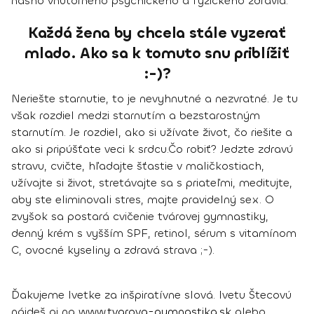
nášho vnútorného psychického a fyzického zdravia.
Každá žena by chcela stále vyzerať
mlado. Ako sa k tomuto snu priblížiť
:-)?
Neriešte starnutie, to je nevyhnutné a nezvratné. Je tu
však rozdiel medzi starnutím a bezstarostným
starnutím. Je rozdiel, ako si užívate život, čo riešite a
ako si pripúšťate veci k srdcu.
Čo robiť?
Jedzte zdravú
stravu, cvičte, hľadajte šťastie v maličkostiach,
užívajte si život, stretávajte sa s priateľmi, meditujte
,
aby ste eliminovali stres, majte pravidelný sex. O
zvyšok sa postará cvičenie tvárovej gymnastiky,
denný krém s vyšším SPF, retinol, sérum s vitamínom
C, ovocné kyseliny a zdravá strava ;-).
Ďakujeme Ivetke za inšpiratívne slová. Ivetu Štecovú
nájdeš aj na
www.tvarova-gymnastika.sk
alebo