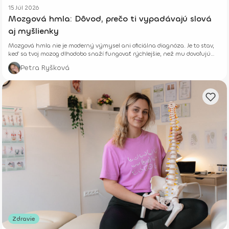
15 Júl 2026
Mozgová hmla: Dôvod, prečo ti vypadávajú slová
aj myšlienky
Mozgová hmla nie je moderný výmysel ani oficiálna diagnóza. Je to stav,
keď sa tvoj mozog dlhodobo snaží fungovať rýchlejšie, než mu dovoľujú
jeho biologické limity.
Petra Ryšková
Zdravie