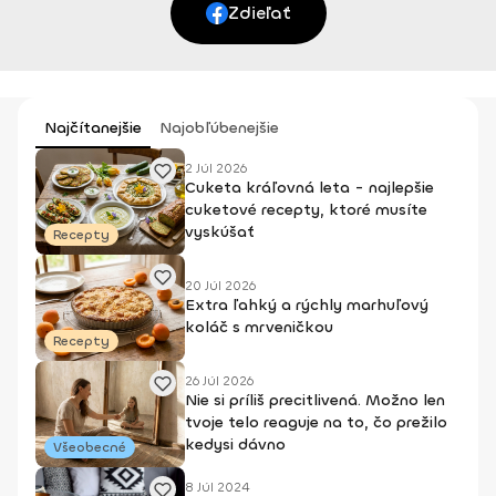
Zdieľať
Najčítanejšie
Najobľúbenejšie
2 Júl 2026
Cuketa kráľovná leta - najlepšie
cuketové recepty, ktoré musíte
vyskúšať
Recepty
20 Júl 2026
Extra ľahký a rýchly marhuľový
koláč s mrveničkou
Recepty
26 Júl 2026
Nie si príliš precitlivená. Možno len
tvoje telo reaguje na to, čo prežilo
kedysi dávno
Všeobecné
8 Júl 2024