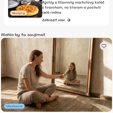
Rýchly a šťavnatý marhuľový koláč
s tvarohom, na ktorom si pochutí
celá rodina
Recepty
Zobraziť viac
Mohlo by ťa zaujímať
Všeobecné