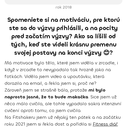
rok 2018
Spomeniete si na motiváciu, pre ktorú
ste sa do výzvy prihlásili, a na pocity
pred začatím výzvy? Ako sa líšili od
tých, keď ste videli krásnu premenu
svojej postavy na konci výzvy 😊?
Má motivace bylo tělo, které jsem viděla v zrcadle, i
když v zrcadle to nevypadalo tak hrozně jako na
fotkách. Viděla jsem video a upoutávku, která
dorazila na email, a řekla jsem si, proč ne?
Zároveň jsem se strašně bála, protože
mi bylo
naprosto jasné, že to bude makačka
. Sice jsem už
něco málo cvičila, ale tohle vypadalo sakra intenzivní
cvičení oproti tomu, co jsem cvičila.
Na Fitshakeru jsem už nějaký ten pátek a na začátku
roku 2021 jsem si řekla dost a pořídila si
Fitness diář
,