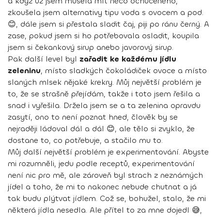
a když už jsem musela mít něco ochuceného,
zkoušela jsem alternativy tipu voda s ovocem a pod.
😊, dále jsem si přestala sladit čaj, piji po ránu černý. A
zase, pokud jsem si ho potřebovala osladit, koupila
jsem si čekankový sirup anebo javorový sirup.
Pak další level byl
zařadit ke každému jídlu
zeleninu
, místo sladkých čokoládiček ovoce a místo
slaných mlsek nějaké krekry. Můj největší problém je
to, že se strašně přejídám, takže i toto jsem řešila a
snad i vyřešila. Držela jsem se a ta zelenina opravdu
zasytí, ono to není poznat hned, člověk by se
nejraději ládoval dál a dál 😊, ale tělo si zvyklo, že
dostane to, co potřebuje, a stačilo mu to.
Můj další největší problém je experimentování. Abyste
mi rozumněli, jedu podle receptů, experimentování
není nic pro mě, ale zároveň byl strach z neznámých
jídel a toho, že mi to nakonec nebude chutnat a já
tak budu plýtvat jídlem. Což se, bohužel, stalo, že mi
některá jídla nesedla. Ale přítel to za mne dojedl 😅,