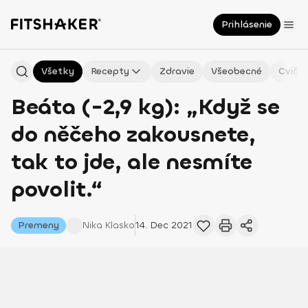
Prihlásenie
Všetky
Recepty
Zdravie
Všeobecné
Cvičen
Beáta (-2,9 kg): „Když se
do něčeho zakousnete,
tak to jde, ale nesmíte
povolit.“
Premeny
Nika
Klasko
14. Dec 2021