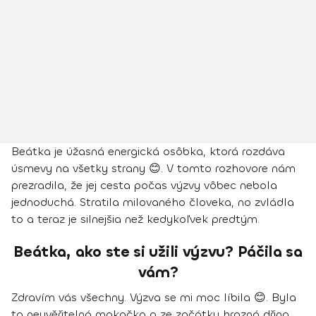
Beátka je úžasná energická osôbka, ktorá rozdáva
úsmevy na všetky strany 😊. V tomto rozhovore nám
prezradila, že jej cesta počas výzvy vôbec nebola
jednoduchá. Stratila milovaného človeka, no zvládla
to a teraz je silnejšia než kedykoľvek predtým.
Beátka, ako ste si užili výzvu? Páčila sa
vám?
Zdravím vás všechny. Výzva se mi moc líbila 😊. Byla
to neuvěřitelná makačka a ze začátku hrozná dřina,