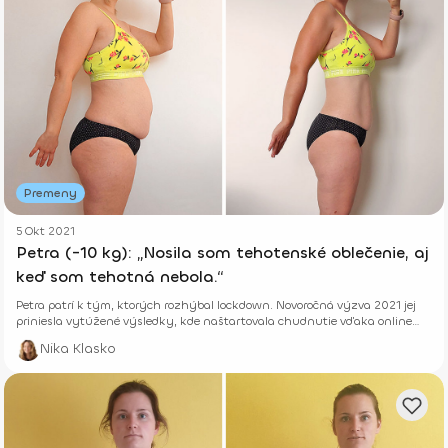
Premeny
5 Okt 2021
Petra (-10 kg): „Nosila som tehotenské oblečenie, aj
keď som tehotná nebola.“
Petra patrí k tým, ktorých rozhýbal lockdown. Novoročná výzva 2021 jej
priniesla vytúžené výsledky, kde naštartovala chudnutie vďaka online
cvičeniu na Fitshakeri, v ktorom pokračuje aj dnes.
Nika Klasko