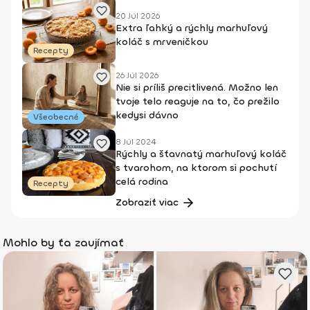
20 Júl 2026
Extra ľahký a rýchly marhuľový
koláč s mrveničkou
Recepty
26 Júl 2026
Nie si príliš precitlivená. Možno len
tvoje telo reaguje na to, čo prežilo
kedysi dávno
Všeobecné
8 Júl 2024
Rýchly a šťavnatý marhuľový koláč
s tvarohom, na ktorom si pochutí
celá rodina
Recepty
Zobraziť viac
Mohlo by ťa zaujímať