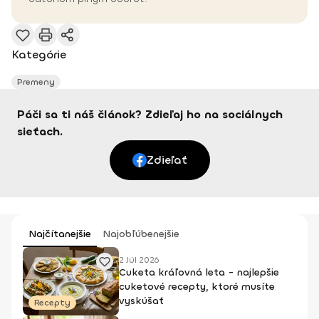
Kategórie
Premeny
Páči sa ti náš článok? Zdieľaj ho na sociálnych
sieťach.
Zdieľať
Najčítanejšie
Najobľúbenejšie
2 Júl 2026
Cuketa kráľovná leta - najlepšie
cuketové recepty, ktoré musíte
vyskúšať
Recepty