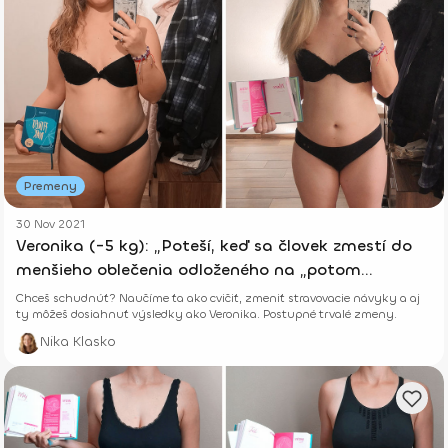
Premeny
30 Nov 2021
Veronika (-5 kg): „Poteší, keď sa človek zmestí do
menšieho oblečenia odloženého na „potom
niekedy“.“
Chceš schudnúť? Naučíme ťa ako cvičiť, zmeniť stravovacie návyky a aj
ty môžeš dosiahnuť výsledky ako Veronika. Postupné trvalé zmeny.
Nika Klasko