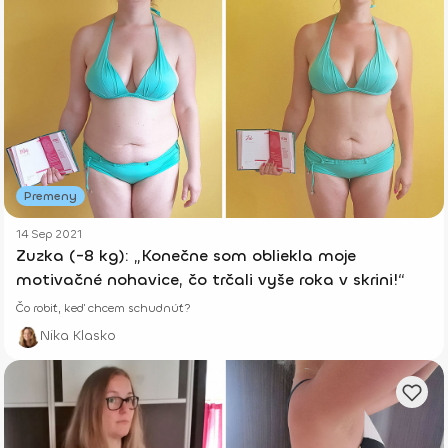
Premeny
14 Sep 2021
Zuzka (-8 kg): „Konečne som obliekla moje
motivačné nohavice, čo trčali vyše roka v skrini!“
Čo robiť, keď chcem schudnúť?
Nika Klasko