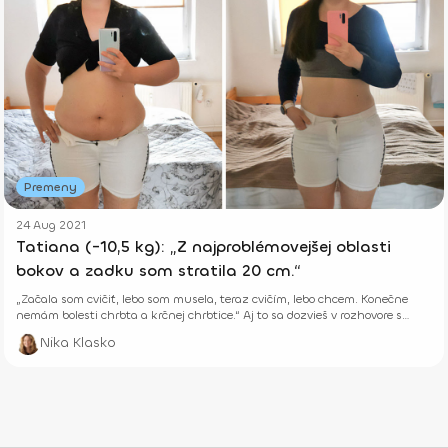
Premeny
24 Aug 2021
Tatiana (-10,5 kg): „Z najproblémovejšej oblasti
bokov a zadku som stratila 20 cm.“
„Začala som cvičiť, lebo som musela, teraz cvičím, lebo chcem. Konečne
nemám bolesti chrbta a krčnej chrbtice.“ Aj to sa dozvieš v rozhovore s
Tatianou.
Nika Klasko