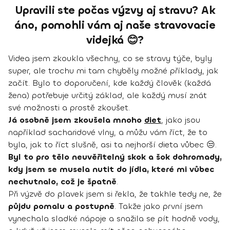
Upravili ste počas výzvy aj stravu? Ak
áno, pomohli vám aj naše stravovacie
videjká 😊?
Videa jsem zkoukla všechny, co se stravy týče, byly
super, ale trochu mi tam chyběly možné příklady, jak
začít. Bylo to doporučení, kde každý člověk (každá
žena) potřebuje určitý základ, ale každý musí znát
své možnosti a prostě zkoušet.
Já osobně jsem zkoušela mnoho
diet
, jako jsou
například sacharidové vlny, a můžu vám říct, že to
byla, jak to říct slušně, asi ta nejhorší dieta vůbec 😒.
Byl to pro tělo neuvěřitelný skok a šok dohromady,
kdy jsem se musela nutit do jídla, které mi vůbec
nechutnalo, což je špatně
.
Při výzvě do plavek jsem si řekla, že takhle tedy ne, že
půjdu pomalu a postupně
. Takže jako první jsem
vynechala sladké nápoje a snažila se pít hodně vody,