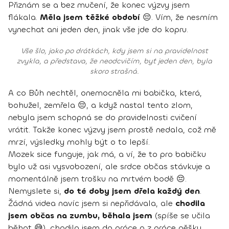
Přiznám se a bez mučení, že konec výzvy jsem
flákala.
Měla jsem těžké období
😔. Vím, že nesmím
vynechat ani jeden den, jinak vše jde do kopru.
Vše šlo, jako po drátkách, kdy jsem si na pravidelnost
zvykla, a představa, že neodcvičím, byť jeden den, byla
skoro strašná.
A co Bůh nechtěl, onemocněla mi babička, která,
bohužel, zemřela 😔, a když nastal tento zlom,
nebyla jsem schopná se do pravidelnosti cvičení
vrátit. Takže konec výzvy jsem prostě nedala, což mě
mrzí, výsledky mohly být o to lepší.
Mozek sice funguje, jak má, a ví, že to pro babičku
bylo už asi vysvobození, ale srdce občas stávkuje a
momentálně jsem trošku na mrtvém bodě 😔.
Nemyslete si,
do té doby jsem dřela každý den
.
Žádná videa navíc jsem si nepřidávala, ale
chodila
jsem občas na zumbu, běhala jsem
(spíše se učila
běhat 😅), chodila jsem do práce a z práce pěšky