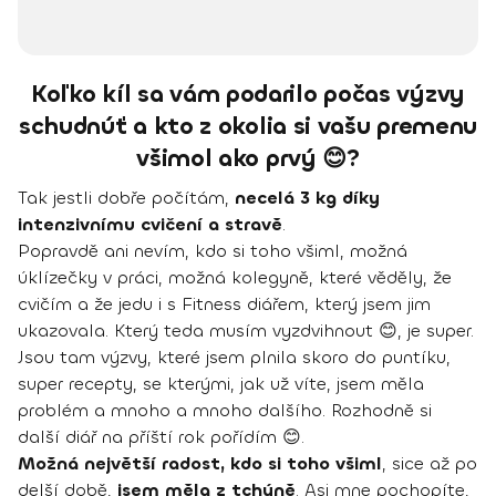
Koľko kíl sa vám podarilo počas výzvy
schudnúť a kto z okolia si vašu premenu
všimol ako prvý 😊?
Tak jestli dobře počítám,
necelá 3 kg díky
intenzivnímu cvičení a stravě
.
Popravdě ani nevím, kdo si toho všiml, možná
úklízečky v práci, možná kolegyně, které věděly, že
cvičím a že jedu i s Fitness diářem, který jsem jim
ukazovala. Který teda musím vyzdvihnout 😊, je super.
Jsou tam výzvy, které jsem plnila skoro do puntíku,
super recepty, se kterými, jak už víte, jsem měla
problém a mnoho a mnoho dalšího. Rozhodně si
další diář na příští rok pořídím 😊.
Možná největší radost, kdo si toho všiml
, sice až po
delší době,
jsem měla z tchýně
. Asi mne pochopíte,