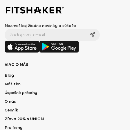
Nezmeškaj žiadne novinky a súťaže
VIAC O NÁS
Blog
Náš tím
Úspešné príbehy
O nás
Cenník
Zľava 20% s UNION
Pre firmy