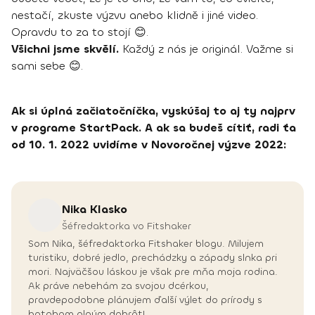
nestačí, zkuste výzvu anebo klidně i jiné video.
Opravdu to za to stojí 😊.
Všichni jsme skvělí.
Každý z nás je originál. Važme si
sami sebe 😊.
Ak si úplná začiatočníčka, vyskúšaj to aj ty najprv
v programe StartPack. A ak sa budeš cítiť, radi ťa
od 10. 1. 2022 uvidíme v Novoročnej výzve 2022:
Nika
Klasko
Šéfredaktorka vo Fitshaker
Som Nika, šéfredaktorka Fitshaker blogu. Milujem
turistiku, dobré jedlo, prechádzky a západy slnka pri
mori. Najväčšou láskou je však pre mňa moja rodina.
Ak práve nebehám za svojou dcérkou,
pravdepodobne plánujem ďalší výlet do prírody s
batohom plným dobrôt!