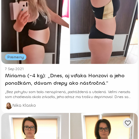
Premeny
7 Sep 2021
Miriama (-4 kg): „Dnes, aj vďaka Honzovi a jeho
ponožkám, dávam drepy ako násťročná.“
„Bez pohybu som bola nenaplnená, podráždená a ubolená. Veľmi nerada
som chodievala okolo zrkadla, jeho odraz ma trošku deprimoval. Dnes sa
pred ním zastavím, poviem pár lichôtok, pošlem si božtek a poviem – IDEŠ,
Nika Klasko
CICA.“