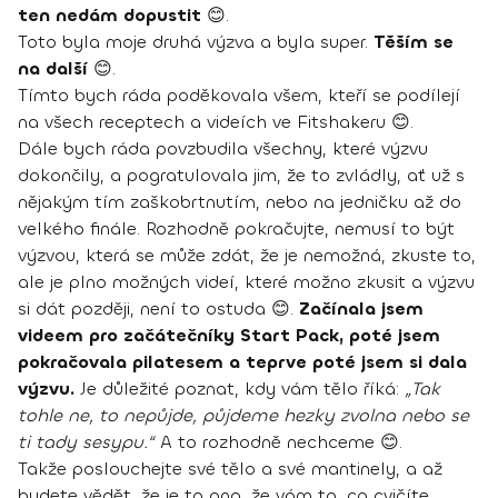
ten nedám dopustit
😊.
Toto byla moje druhá výzva a byla super.
Těším se
na další
😊.
Tímto bych ráda poděkovala všem, kteří se podílejí
na všech receptech a videích ve Fitshakeru 😊.
Dále bych ráda povzbudila všechny, které výzvu
dokončily, a pogratulovala jim, že to zvládly, ať už s
nějakým tím zaškobrtnutím, nebo na jedničku až do
velkého finále. Rozhodně pokračujte, nemusí to být
výzvou, která se může zdát, že je nemožná, zkuste to,
ale je plno možných videí, které možno zkusit a výzvu
si dát později, není to ostuda 😊.
Začínala jsem
videem pro začátečníky Start Pack, poté jsem
pokračovala pilatesem a teprve poté jsem si dala
výzvu.
Je důležité poznat, kdy vám tělo říká:
„Tak
tohle ne, to nepůjde, půjdeme hezky zvolna nebo se
ti tady sesypu.“
A to rozhodně nechceme 😊.
Takže poslouchejte své tělo a své mantinely, a až
budete vědět, že je to ono, že vám to, co cvičíte,