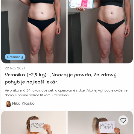
Premeny
22 Nov 2021
Veronika (-2,9 kg): „Naozaj je pravda, že zdravý
pohyb je najlepší lekár.“
Veronika má 34 rokov, dve deti a operované srdce. Ako jej vyhovuje cvičenie
doma s naším online fitkom Fitshaker?
Nika Klasko