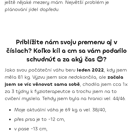
ještě nějaké mezery mám. Největší problém je
plánování jídel dopředu.
Priblížite nám svoju premenu aj v
číslach? Koľko kíl a cm sa vám podarilo
schudnúť a za aký čas 😊?
Jako svou počáteční váhu beru
leden 2022
, kdy jsem
měla 81 kg. Výzvu jsem sice nedokončila, ale
začala
jsem se víc věnovat sama sobě
, chodila jsem cca 1x
za 3 týdny k fyzioterapeutce a trochu jsem na to
cvičení myslela. Tehdy jsem byla na hranici vel. 44/46.
Moje aktuální váha je 69 kg a vel. 38/40,
přes prsa je to -12 cm,
v pase -13 cm,