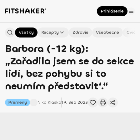
Prihlásenie
Všetky
Recepty
Zdravie
Všeobecné
Cvičen
Barbora (-12 kg):
„Zařadila jsem se do sekce
lidí‚ bez pohybu si to
neumím představit‘.“
Premeny
Nika
Klasko
19. Sep 2023