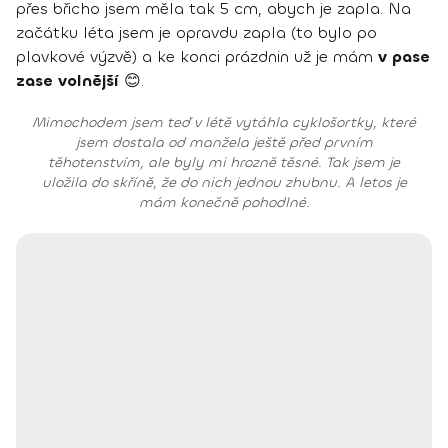
přes břicho jsem měla tak 5 cm, abych je zapla. Na
začátku léta jsem je opravdu zapla (to bylo po
plavkové výzvě) a ke konci prázdnin už je mám
v pase
zase volnější
😊.
Mimochodem jsem teď v létě vytáhla cyklošortky, které
jsem dostala od manžela ještě před prvním
těhotenstvím, ale byly mi hrozně těsné. Tak jsem je
uložila do skříně, že do nich jednou zhubnu. A letos je
mám konečně pohodlné.