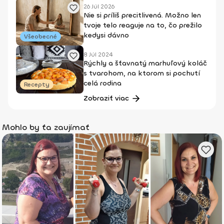
26 Júl 2026
Nie si príliš precitlivená. Možno len
tvoje telo reaguje na to, čo prežilo
kedysi dávno
Všeobecné
8 Júl 2024
Rýchly a šťavnatý marhuľový koláč
s tvarohom, na ktorom si pochutí
celá rodina
Recepty
Zobraziť viac
Mohlo by ťa zaujímať