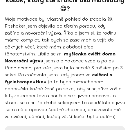
kúsok, ktorý ste si určili ako motivačný
😊?
Moje motivace byl vlastně pohled do zrcadla 😄.
Fitshaker jsem objevila po třetím porodu, kdy
začínala
novoroční výzva
. Říkala jsem si, že rodinu
máme komplet, tak bych se zase mohla vejít do
pěkných věcí, které mám z období před
těhotenstvím. Líbila se mi
myšlenka cvičit doma
.
Novoroční výzvu
jsem ale nakonec vzdala po asi
třech dnech, protože jsem byla necelé 3 měsíce po 3.
sekci. Pokračovala jsem tedy jenom ve
cvičení s
fyzioterapeutkou
(a to bych mimochodem
doporučila každé ženě po sekci, aby si nejdříve zašla
k fyzioterapeutovi a naučila se s jizvou pracovat a
starat se o ni. Po druhé sekci jsem to neudělala a jizvu
jsem měla opravdu špatně zhojenou, omezovala mě
ve cvičení, běhání, každý větší kašel byl problém).