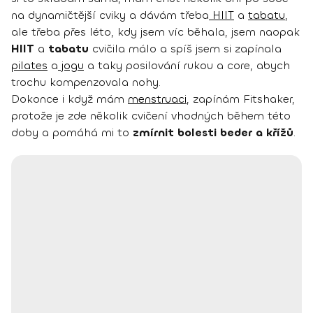
na dynamičtější cviky a dávám třeba
HIIT
a
tabatu
,
ale třeba přes léto, kdy jsem víc běhala, jsem naopak
HIIT
a
tabatu
cvičila málo a spíš jsem si zapínala
pilates
a
jogu
a taky posilování rukou a core, abych
trochu kompenzovala nohy.
Dokonce i když mám
menstruaci
, zapínám Fitshaker,
protože je zde několik cvičení vhodných během této
doby a pomáhá mi to
zmírnit bolesti beder a křížů
.