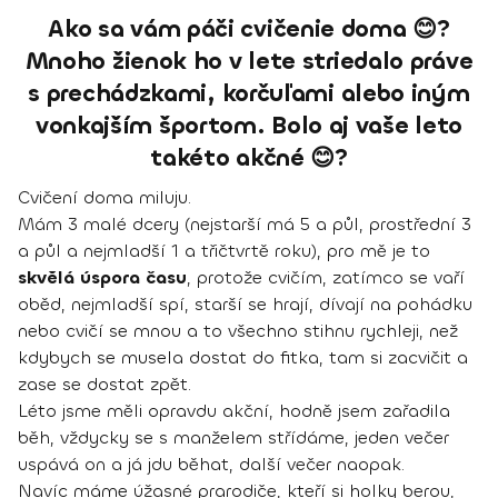
Ako sa vám páči cvičenie doma 😊?
Mnoho žienok ho v lete striedalo práve
s prechádzkami, korčuľami alebo iným
vonkajším športom. Bolo aj vaše leto
takéto akčné 😊?
Cvičení doma miluju.
Mám 3 malé dcery (nejstarší má 5 a půl, prostřední 3
a půl a nejmladší 1 a třičtvrtě roku), pro mě je to
skvělá úspora času
, protože cvičím, zatímco se vaří
oběd, nejmladší spí, starší se hrají, dívají na pohádku
nebo cvičí se mnou a to všechno stihnu rychleji, než
kdybych se musela dostat do fitka, tam si zacvičit a
zase se dostat zpět.
Léto jsme měli opravdu akční, hodně jsem zařadila
běh, vždycky se s manželem střídáme, jeden večer
uspává on a já jdu běhat, další večer naopak.
Navíc máme úžasné prarodiče, kteří si holky berou,