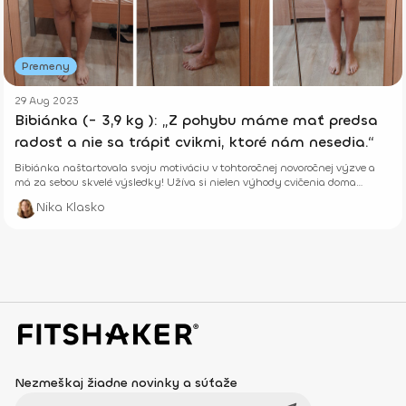
Premeny
29 Aug 2023
Bibiánka (- 3,9 kg ): „Z pohybu máme mať predsa
radosť a nie sa trápiť cvikmi, ktoré nám nesedia.“
Bibiánka naštartovala svoju motiváciu v tohtoročnej novoročnej výzve a
má za sebou skvelé výsledky! Užíva si nielen výhody cvičenia doma
priamo zo svojej obývačky, ale takisto všetky zmeny, čo so sebou cvičenie
Nika Klasko
a zmena stravy priniesla.
Nezmeškaj žiadne novinky a súťaže