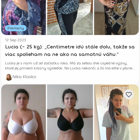
Premeny
12 Sep 2023
Lucia (- 25 kg): „Centimetre idú stále dolu, takže sa
viac spolieham na ne ako na samotnú váhu.“
Lucka je s nami už od začiatku roka. Má za sebou dve úspešné výzvy,
ktoré jej priniesli krásny výsledok. No Lucka nekončí, a čo má ešte v pláne
a ako sa jej cvičí s Fitshakerom, nám prezradila v rozhovore.
Nika Klasko