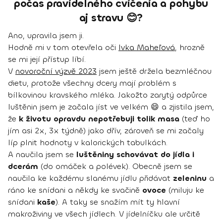
počas pravidelného cvičenia a pohybu
aj stravu 😊?
Ano, upravila jsem ji.
Hodně mi v tom otevřela oči
Ivka Maheľová
, hrozně
se mi její přístup líbí.
V
novoroční výzvě 2023
jsem ještě držela bezmléčnou
dietu, protože všechny dcery mají problém s
bílkovinou kravského mléka. Jakožto zarytý odpůrce
luštěnin jsem je začala jíst ve velkém 😄 a zjistila jsem,
že
k životu opravdu nepotřebuji tolik masa
(teď ho
jím asi 2x, 3x týdně) jako dřív, zároveň se mi začaly
líp plnit hodnoty v kalorických tabulkách.
A naučila jsem se
luštěniny schovávat do jídla i
dcerám
(do omáček a polévek). Obecně jsem se
naučila ke každému slanému jídlu přidávat
zeleninu
a
ráno ke snídani a někdy ke svačině
ovoce
(miluju ke
snídani
kaše
). A taky se snažím mít ty hlavní
makroživiny ve všech jídlech. V jídelníčku ale určitě