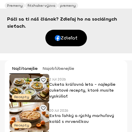
Premeny
fitshaker výzva
premeny
Páči sa ti náš článok? Zdieľaj ho na sociálnych
sieťach.
Zdieľať
Najčítanejšie
Najobľúbenejšie
2 Júl 2026
Cuketa kráľovná leta - najlepšie
cuketové recepty, ktoré musíte
vyskúšať
Recepty
20 Júl 2026
Extra ľahký a rýchly marhuľový
koláč s mrveničkou
Recepty