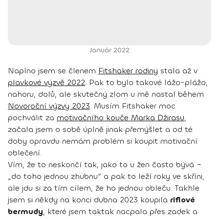
Január 2022
Naplno jsem se členem
Fitshaker rodiny
stala až v
plavkové výzvě 2022
. Pak to bylo takové lážo-plážo,
nahoru, dolů, ale skutečný zlom u mě nastal během
Novoroční výzvy 2023
. Musím Fitshaker moc
pochválit za
motivačního kouče Marka Džirasu
,
začala jsem o sobě úplně jinak přemýšlet a od té
doby opravdu nemám problém si koupit motivační
oblečení.
Vím, že to neskončí tak, jako to u žen často bývá –
„do toho jednou zhubnu“ a pak to leží roky ve skříni,
ale jdu si za tím cílem, že ho jednou obleču. Takhle
jsem si někdy na konci dubna 2023 koupila
riflové
bermudy
, které jsem taktak nacpala přes zadek a