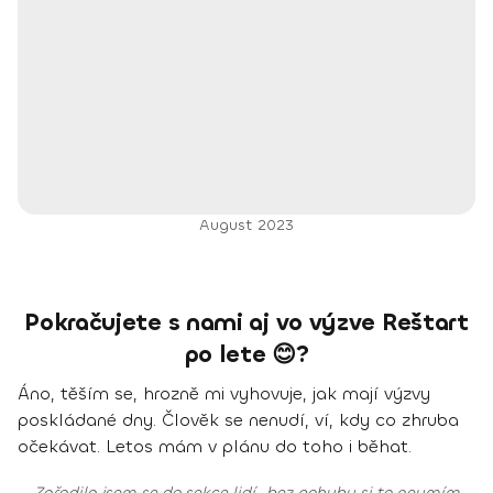
August 2023
Pokračujete s nami aj vo výzve Reštart
po lete 😊?
Áno, těším se, hrozně mi vyhovuje, jak mají výzvy
poskládané dny. Člověk se nenudí, ví, kdy co zhruba
očekávat. Letos mám v plánu do toho i běhat.
Zařadila jsem se do sekce lidí „bez pohybu si to neumím