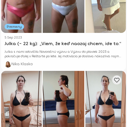
Premeny
5 Sep 2023
Julka (- 22 kg): „Viem, že keď naozaj chcem, ide to.“
Julka s nami odcvičila Novoročnú výzvu a Výzvu do plaviek 2023 a
pokračuje ďalej v Reštarte po lete. Jej motivácia je doslova nákazlivá najmä
v spojení s krásnym výsledkom, ktorý dosiahla. Prečítaj si, ako sa jej
Nika Klasko
podarilo schudnúť neuveriteľných 22 kíl.