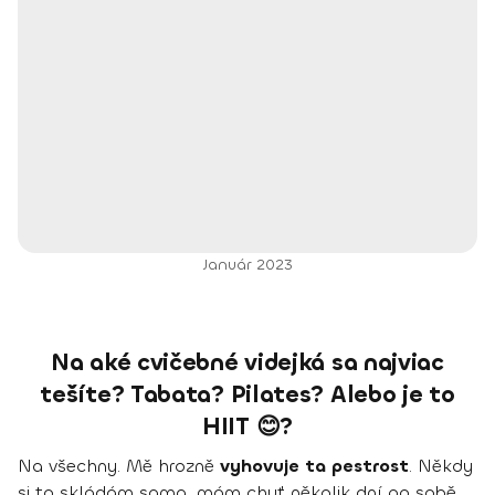
Január 2023
Na aké cvičebné videjká sa najviac
tešíte? Tabata? Pilates? Alebo je to
HIIT 😊?
Na všechny. Mě hrozně
vyhovuje ta pestrost
. Někdy
si to skládám sama, mám chuť několik dní po sobě