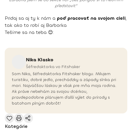
představit“
Pridaj sa aj ty k nám a
poď pracovať na svojom cieli
,
tak ako to robí aj Barborka
Tešíme sa na teba 😊:
Nika
Klasko
Šéfredaktorka vo Fitshaker
Som Nika, šéfredaktorka Fitshaker blogu. Milujem
turistiku, dobré jedlo, prechádzky a západy slnka pri
mori. Najväčšou láskou je však pre mňa moja rodina.
Ak práve nebehám za svojou dcérkou,
pravdepodobne plánujem ďalší výlet do prírody s
batohom plným dobrôt!
Kategórie