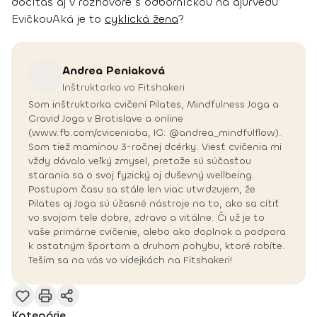
dočítaš aj v rozhovore s odborníčkou na ajurvédu
Evičkou
Aká je to
cyklická žena
?
Andrea
Peniaková
Inštruktorka vo Fitshakeri
Som inštruktorka cvičení Pilates, Mindfulness Joga a
Gravid Joga v Bratislave a online
(www.fb.com/cviceniaba, IG: @andrea_mindfulflow).
Som tiež maminou 3-ročnej dcérky. Viesť cvičenia mi
vždy dávalo veľký zmysel, pretože sú súčasťou
starania sa o svoj fyzický aj duševný wellbeing.
Postupom času sa stále len viac utvrdzujem, že
Pilates aj Joga sú úžasné nástroje na to, ako sa cítiť
vo svojom tele dobre, zdravo a vitálne. Či už je to
vaše primárne cvičenie, alebo ako doplnok a podpora
k ostatným športom a druhom pohybu, ktoré robíte.
Teším sa na vás vo videjkách na Fitshakeri!
Kategórie