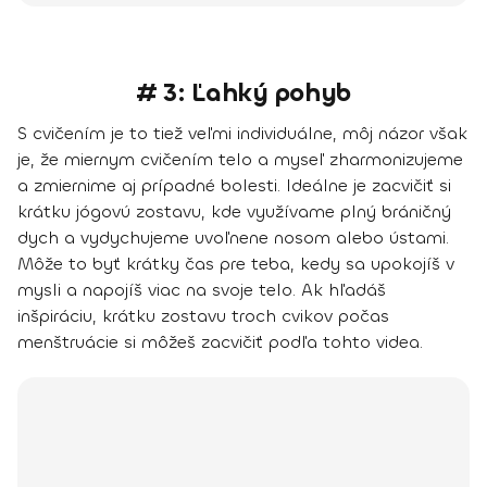
# 3: Ľahký pohyb
S cvičením je to tiež veľmi individuálne, môj názor však
je, že
miernym cvičením telo a myseľ zharmonizujeme
a zmiernime aj prípadné bolesti
. Ideálne je zacvičiť si
krátku jógovú zostavu, kde využívame plný bráničný
dych a vydychujeme uvoľnene nosom alebo ústami.
Môže to byť krátky čas pre teba, kedy sa upokojíš v
mysli a napojíš viac na svoje telo. Ak hľadáš
inšpiráciu, krátku zostavu troch cvikov počas
menštruácie si môžeš zacvičiť podľa tohto videa.