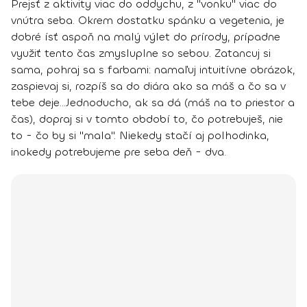
Prejsť z aktivity viac do oddychu, z "vonku" viac do
vnútra seba. Okrem dostatku spánku a vegetenia,
je
dobré ísť aspoň na malý výlet do prírody
, prípadne
využiť tento čas zmysluplne so sebou. Zatancuj si
sama, pohraj sa s farbami: namaľuj intuitívne obrázok,
zaspievaj si, rozpíš sa do diára ako sa máš a čo sa v
tebe deje...
Jednoducho, ak sa dá (máš na to priestor a
čas),
dopraj si v tomto období to, čo potrebuješ, nie
to - čo by si "mala"
. Niekedy stačí aj polhodinka,
inokedy potrebujeme pre seba deň - dva.