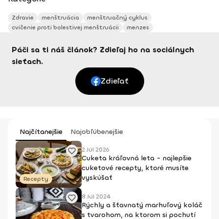
Zdravie
menštruácia
menštruačný cyklus
cvičenie proti bolestivej menštruácii
menzes
Páči sa ti náš článok? Zdieľaj ho na sociálnych
sieťach.
Zdieľať
Najčítanejšie
Najobľúbenejšie
2 Júl 2026
Cuketa kráľovná leta - najlepšie
cuketové recepty, ktoré musíte
vyskúšať
Recepty
8 Júl 2024
Rýchly a šťavnatý marhuľový koláč
s tvarohom, na ktorom si pochutí