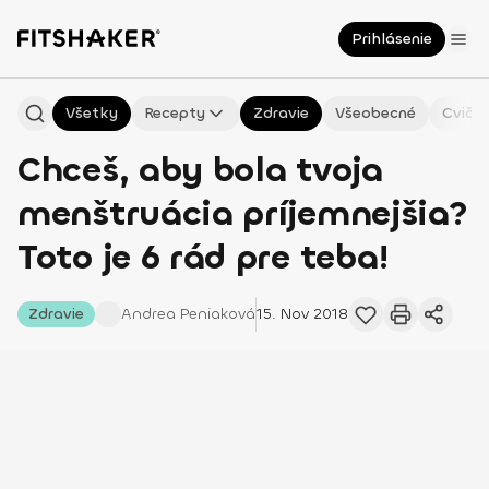
Prihlásenie
Všetky
Recepty
Zdravie
Všeobecné
Cvičen
Chceš, aby bola tvoja
menštruácia príjemnejšia?
Toto je 6 rád pre teba!
Zdravie
Andrea
Peniaková
15. Nov 2018