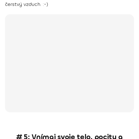
čerstvý vzduch. :-)
# 5: Vnímaj svoje telo, pocity a