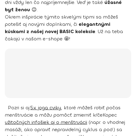
dni vždy len čo najpríjemnejšie. Veď je také
úžasné
byť ženou
😉.
Okrem inšpirácie týmito skvelými tipmi sa môžeš
potešiť aj novými doplnkami, či
elegantnými
kúskami z našej novej BASIC kolekcie
. Už na teba
čakajú v našom e-shope 🤩!
Pozri si aj:
5x joga cviky
, ktoré môžeš robiť počas
menštruácie a môžu pomôcť zmierniť kŕče
Kopec
užitočných infošiek aj o menštruácii
(napr. o vhodnej
masáži, ako opraviť nepravidelný cyklus a pod.) sa