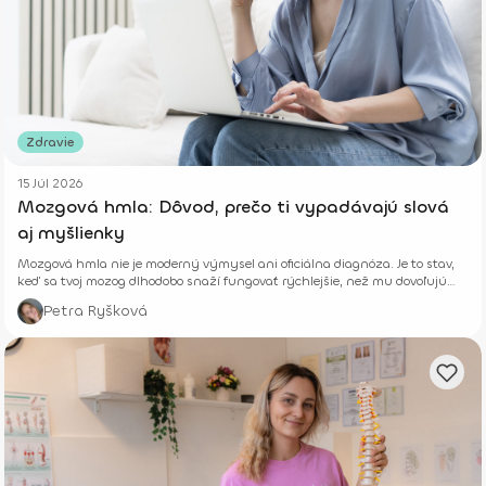
Zdravie
15 Júl 2026
Mozgová hmla: Dôvod, prečo ti vypadávajú slová
aj myšlienky
Mozgová hmla nie je moderný výmysel ani oficiálna diagnóza. Je to stav,
keď sa tvoj mozog dlhodobo snaží fungovať rýchlejšie, než mu dovoľujú
jeho biologické limity.
Petra Ryšková