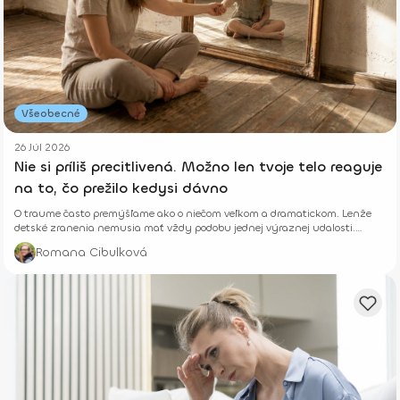
Všeobecné
26 Júl 2026
Nie si príliš precitlivená. Možno len tvoje telo reaguje
na to, čo prežilo kedysi dávno
O traume často premýšľame ako o niečom veľkom a dramatickom. Lenže
detské zranenia nemusia mať vždy podobu jednej výraznej udalosti.
Niekedy rastú potichu.
Romana Cibulková