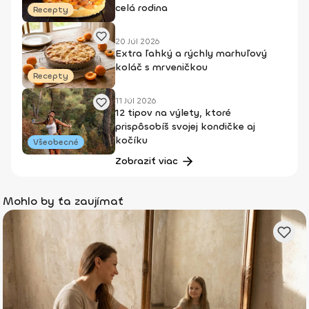
celá rodina
Recepty
20 Júl 2026
Extra ľahký a rýchly marhuľový
koláč s mrveničkou
Recepty
11 Júl 2026
12 tipov na výlety, ktoré
prispôsobíš svojej kondičke aj
kočíku
Všeobecné
Zobraziť viac
Mohlo by ťa zaujímať