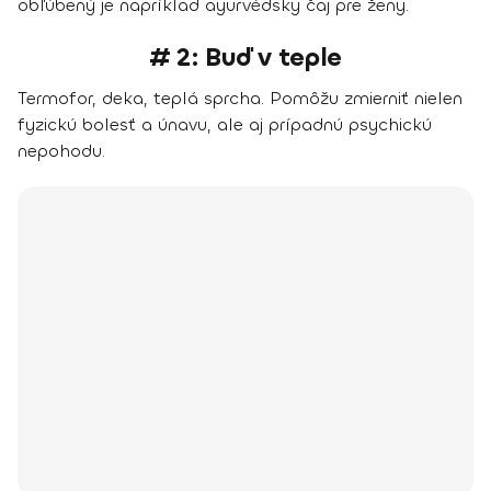
obľúbený je napríklad ayurvédsky čaj pre ženy.
# 2: Buď v teple
Termofor, deka, teplá sprcha. Pomôžu zmierniť nielen
fyzickú bolesť a únavu, ale aj prípadnú psychickú
nepohodu.