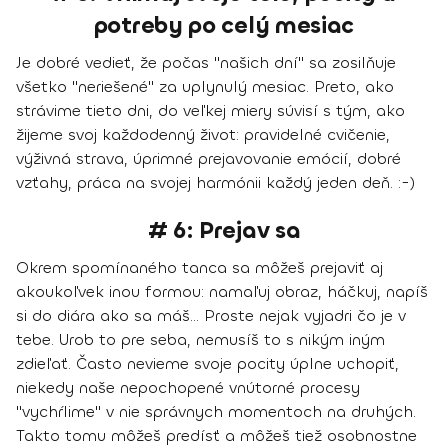
potreby po celý mesiac
Je dobré vedieť, že počas "našich dní" sa zosilňuje
všetko "neriešené" za uplynulý mesiac. Preto, ako
strávime tieto dni, do veľkej miery súvisí s tým, ako
žijeme svoj každodenný život: pravidelné cvičenie,
výživná strava, úprimné prejavovanie emócií, dobré
vzťahy, práca na svojej harmónii každý jeden deň. :-)
# 6: Prejav sa
Okrem spomínaného tanca sa môžeš prejaviť aj
akoukoľvek inou formou: namaľuj obraz, háčkuj, napíš
si do diára ako sa máš... Proste nejak vyjadri čo je v
tebe. Urob to pre seba, nemusíš to s nikým iným
zdieľať. Často nevieme svoje pocity úplne uchopiť,
niekedy naše nepochopené vnútorné procesy
"vychŕlime" v nie správnych momentoch na druhých.
Takto tomu môžeš predísť a môžeš tiež osobnostne