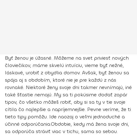
Byť ženou je úžasné. Môžeme na svet priviesť nových
človiečikov, máme skvelú intuíciu, vieme byť nežné,
láskavé, urobiť z obydlia domov. Avšak, byť ženou sa
spája aj s obdobím, ktoré nie je pre každú z nás
rovnaké. Niektoré ženy svoje dni takmer nevnímajú, iné
také šťastie nemajú. My sa ti pokúsime dodať zopár
tipov, čo všetko môžeš robiť, aby si sa ty v tie svoje
cítila čo najlepšie a napríjemnejšie. Pevne veríme, že ti
tieto tipy pomôžu. Ide naozaj o veľmi jednoduché a
účinné odporúčania.
Obdobie, kedy má žena svoje dni,
sa odporúča stráviť viac v tichu, sama so sebou.