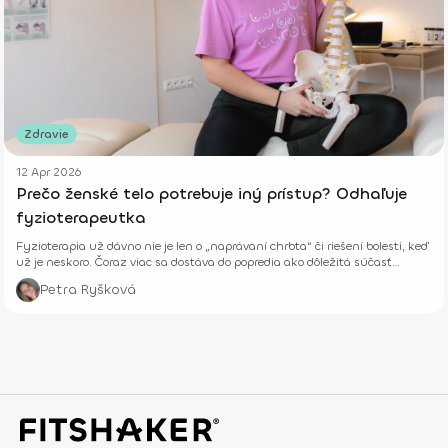
Zdravie
12 Apr 2026
Prečo ženské telo potrebuje iný prístup? Odhaľuje
fyzioterapeutka
Fyzioterapia už dávno nie je len o „naprávaní chrbta“ či riešení bolesti, keď
už je neskoro. Čoraz viac sa dostáva do popredia ako dôležitá súčasť
prevencie, starostlivosti o telo aj celkového zdravia – fyzického aj
Petra Ryšková
psychického.