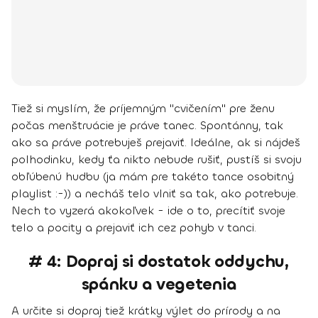
Tiež si myslím, že príjemným "cvičením" pre ženu
počas menštruácie je práve
tanec.
Spontánny, tak
ako sa práve potrebuješ prejaviť. Ideálne, ak si nájdeš
polhodinku, kedy ťa nikto nebude rušiť, pustíš si svoju
obľúbenú hudbu (ja mám pre takéto tance osobitný
playlist :-)) a necháš telo vlniť sa tak, ako potrebuje.
Nech to vyzerá akokoľvek - ide o to, precítiť svoje
telo a pocity a prejaviť ich cez pohyb v tanci.
# 4: Dopraj si dostatok oddychu,
spánku a vegetenia
A určite si dopraj tiež krátky výlet do prírody a na