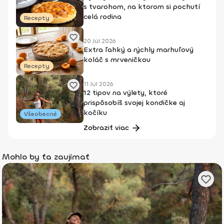
s tvarohom, na ktorom si pochutí
celá rodina
Recepty
20 Júl 2026
Extra ľahký a rýchly marhuľový
koláč s mrveničkou
Recepty
11 Júl 2026
12 tipov na výlety, ktoré
prispôsobíš svojej kondičke aj
kočíku
Všeobecné
Zobraziť viac
Mohlo by ťa zaujímať