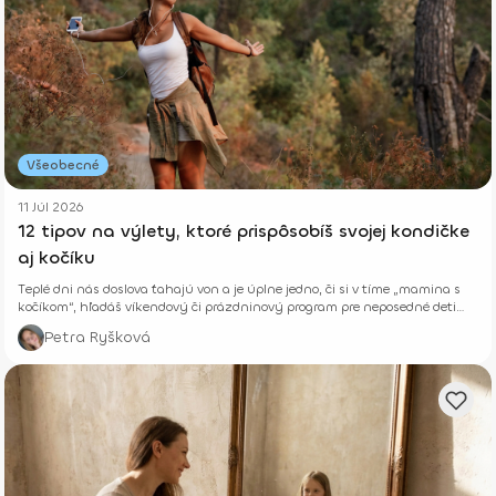
Všeobecné
11 Júl 2026
12 tipov na výlety, ktoré prispôsobíš svojej kondičke
aj kočíku
Teplé dni nás doslova ťahajú von a je úplne jedno, či si v tíme „mamina s
kočíkom“, hľadáš víkendový či prázdninový program pre neposedné deti
alebo si len chceš vyvetrať hlavu s kamoškou, či partnerom.
Petra Ryšková