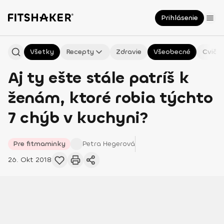
Prihlásenie
Všetky
Recepty
Zdravie
Všeobecné
Cvičen
Aj ty ešte stále patríš k
ženám, ktoré robia týchto
7 chýb v kuchyni?
Pre fitmaminky
Petra
Hegerová
26. Okt 2018