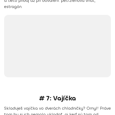
a
tieto pridaj až pri dovarení
: petržlenová vňať,
estragón.
# 7: Vajíčka
Skladuješ vajíčka vo dverách chladničky? Omyl! Práve
tam by si ich nemala ukladať, aj keď sú tam od