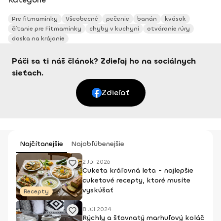
Pre fitmaminky
Všeobecné
pečenie
banán
kvások
čítanie pre Fitmaminky
chyby v kuchyni
otváranie rúry
doska na krájanie
Páči sa ti náš článok? Zdieľaj ho na sociálnych
sieťach.
Zdieľať
Najčítanejšie
Najobľúbenejšie
2 Júl 2026
Cuketa kráľovná leta - najlepšie
cuketové recepty, ktoré musíte
vyskúšať
Recepty
8 Júl 2024
Rýchly a šťavnatý marhuľový koláč