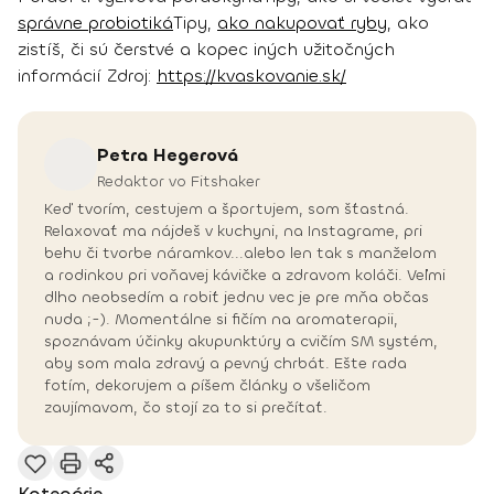
správne probiotiká
Tipy,
ako nakupovať ryby
, ako
zistíš, či sú čerstvé a kopec iných užitočných
informácií
Zdroj:
https://kvaskovanie.sk/
Petra
Hegerová
Redaktor vo Fitshaker
Keď tvorím, cestujem a športujem, som šťastná.
Relaxovať ma nájdeš v kuchyni, na Instagrame, pri
behu či tvorbe náramkov...alebo len tak s manželom
a rodinkou pri voňavej kávičke a zdravom koláči. Veľmi
dlho neobsedím a robiť jednu vec je pre mňa občas
nuda ;-). Momentálne si fičím na aromaterapii,
spoznávam účinky akupunktúry a cvičím SM systém,
aby som mala zdravý a pevný chrbát. Ešte rada
fotím, dekorujem a píšem články o všeličom
zaujímavom, čo stojí za to si prečítať.
Kategórie