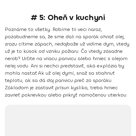
# 5: Oheň v kuchyni
Poznáme to všetky. Robíme tri veci naraz,
pozabudneme sa, že sme dali na sporák ohriať olej,
zrazu cítime zápach, nedajbože už vidíme dym, vtedy
už je to kúsok od vzniku požiaru. Čo vtedy zásadne
nerob?
Určite na vriacu panvicu alebo hrniec s olejom
nelej vodu.
Ani si nechci predstaviť, aká explózia by
mohla nastať.
Ak už olej dymí, snaž sa stiahnuť
teplotu, ak sa dá daj panvicu preč zo sporáku.
Základom je zastaviť prísun kyslíka, treba hrniec
zavrieť pokrievkou alebo prikryť namočenou utierkou.