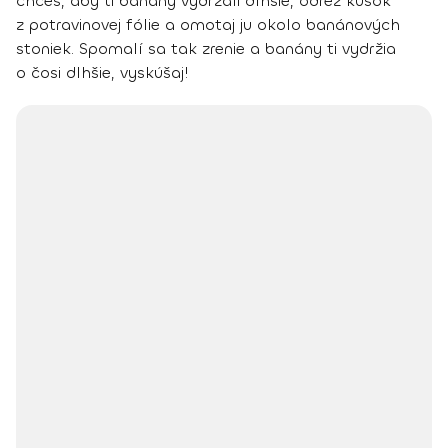
chceš, aby ti banány vydržali dlhšie, odrež kúsok
z potravinovej fólie a omotaj ju okolo banánových
stoniek. Spomalí sa tak zrenie a banány ti vydržia
o čosi dlhšie, vyskúšaj!