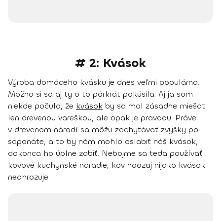
# 2: Kvások
Výroba domáceho kvásku je dnes veľmi populárna.
Možno si sa aj ty o to párkrát pokúsila. Aj ja som
niekde počula, že
kvások
by sa mal zásadne miešať
len drevenou vareškou, ale opak je pravdou. Práve
v drevenom náradí sa môžu zachytávať zvyšky po
saponáte, a to by nám mohlo oslabiť náš kvások,
dokonca ho úplne zabiť.
Nebojme sa teda používať
kovové kuchynské náradie, kov naozaj nijako kvások
neohrozuje.