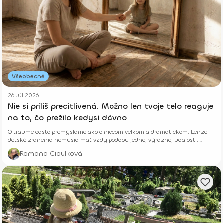
Všeobecné
26 Júl 2026
Nie si príliš precitlivená. Možno len tvoje telo reaguje
na to, čo prežilo kedysi dávno
O traume často premýšľame ako o niečom veľkom a dramatickom. Lenže
detské zranenia nemusia mať vždy podobu jednej výraznej udalosti.
Niekedy rastú potichu.
Romana Cibulková