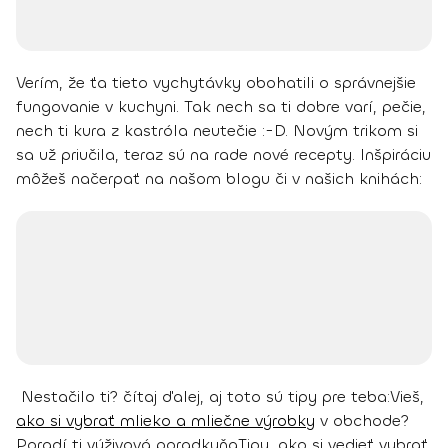
Verím, že ťa tieto vychytávky obohatili o správnejšie
fungovanie v kuchyni. Tak nech sa ti dobre varí, pečie,
nech ti kura z kastróla neutečie :-D.
Novým trikom si
sa už priučila, teraz sú na rade nové recepty. Inšpiráciu
môžeš načerpať na našom blogu či v našich knihách:
Nestačilo ti? čítaj ďalej, aj toto sú tipy pre teba:
Vieš,
ako si vybrať mlieko a mliečne výrobky
v obchode?
Poradí ti výživová poradkyňa
Tipy, ako si vedieť vybrať