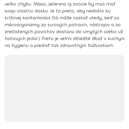
veľkú chybu.
Mäso, zelenina aj ovocie by mali mať
svoju vlastnú dosku.
Je to preto, aby nedošlo ku
krížovej kontaminácii (tá môže nastať vtedy, keď sa
mikroorganizmy zo surových potravín, nástrojov a zo
znečistených povrchov dostanú do umytých alebo už
hotových jedál.) Preto je veľmi dôležité dbať v kuchyni
na hygienu a predísť tak zdravotným ťažkostiam.