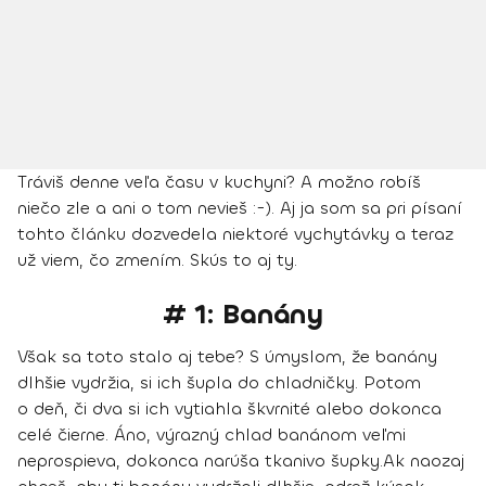
Tráviš denne veľa času v kuchyni? A možno robíš
niečo zle a ani o tom nevieš :-). Aj ja som sa pri písaní
tohto článku dozvedela niektoré vychytávky a teraz
už viem, čo zmením. Skús to aj ty.
# 1: Banány
Však sa toto stalo aj tebe? S úmyslom, že banány
dlhšie vydržia, si ich šupla do chladničky. Potom
o deň, či dva si ich vytiahla škvrnité alebo dokonca
celé čierne. Áno,
výrazný chlad banánom veľmi
neprospieva
, dokonca narúša tkanivo šupky.
Ak naozaj