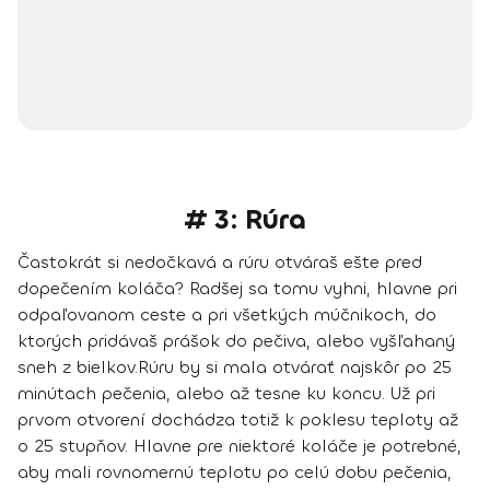
# 3: Rúra
Častokrát si nedočkavá a rúru otváraš ešte pred
dopečením koláča? Radšej sa tomu vyhni, hlavne pri
odpaľovanom ceste a pri všetkých múčnikoch, do
ktorých pridávaš prášok do pečiva, alebo vyšľahaný
sneh z bielkov.
Rúru by si mala otvárať najskôr po 25
minútach pečenia, alebo až tesne ku koncu
. Už pri
prvom otvorení dochádza totiž k poklesu teploty až
o 25 stupňov. Hlavne pre niektoré koláče je potrebné,
aby mali rovnomernú teplotu po celú dobu pečenia,