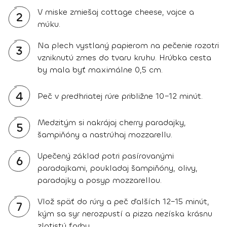
V miske zmiešaj cottage cheese, vajce a
2
múku.
Na plech vystlaný papierom na pečenie rozotri
3
vzniknutú zmes do tvaru kruhu. Hrúbka cesta
by mala byť maximálne 0,5 cm.
4
Peč v predhriatej rúre približne 10–12 minút.
Medzitým si nakrájaj cherry paradajky,
5
šampiňóny a nastrúhaj mozzarellu.
Upečený základ potri pasírovanými
6
paradajkami, poukladaj šampiňóny, olivy,
paradajky a posyp mozzarellou.
Vlož späť do rúry a peč ďalších 12–15 minút,
7
kým sa syr nerozpustí a pizza nezíska krásnu
zlatistú farbu.