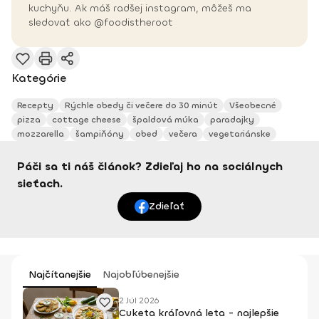
kuchyňu. Ak máš radšej instagram, môžeš ma
sledovať ako @foodistheroot
Kategórie
Recepty
Rýchle obedy či večere do 30 minút
Všeobecné
pizza
cottage cheese
špaldová múka
paradajky
mozzarella
šampiňóny
obed
večera
vegetariánske
Páči sa ti náš článok? Zdieľaj ho na sociálnych
sieťach.
Zdieľať
Najčítanejšie
Najobľúbenejšie
2 Júl 2026
Cuketa kráľovná leta - najlepšie