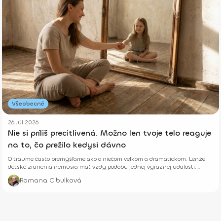
Všeobecné
26 Júl 2026
Nie si príliš precitlivená. Možno len tvoje telo reaguje
na to, čo prežilo kedysi dávno
O traume často premýšľame ako o niečom veľkom a dramatickom. Lenže
detské zranenia nemusia mať vždy podobu jednej výraznej udalosti.
Niekedy rastú potichu.
Romana Cibulková