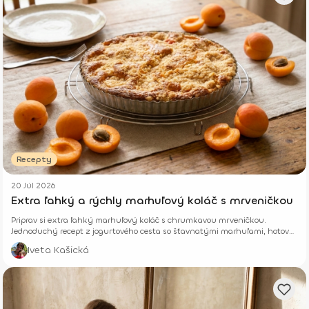
Recepty
20 Júl 2026
Extra ľahký a rýchly marhuľový koláč s mrveničkou
Priprav si extra ľahký marhuľový koláč s chrumkavou mrveničkou.
Jednoduchý recept z jogurtového cesta so šťavnatými marhuľami, hotový
z pár surovín.
Iveta Kašická