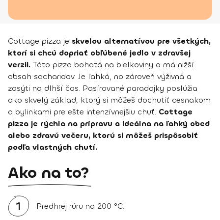
Cottage pizza je
skvelou alternatívou pre všetkých,
ktorí si chcú dopriať obľúbené jedlo v zdravšej
verzii.
Táto pizza bohatá na bielkoviny a má nižší
obsah sacharidov. Je ľahká, no zároveň výživná a
zasýti na dlhší čas. Pasírované paradajky poslúžia
ako skvelý základ, ktorý si môžeš dochutiť cesnakom
a bylinkami pre ešte intenzívnejšiu chuť.
Cottage
pizza je rýchla na prípravu a ideálna na ľahký obed
alebo zdravú večeru, ktorú si môžeš prispôsobiť
podľa vlastných chutí.
Ako na to?
1
Predhrej rúru na 200 °C.