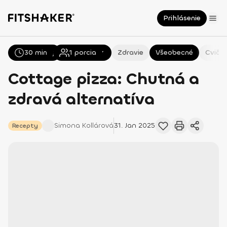
Prihlásenie
30 min
Všetky
Recepty
1
porcia
Zdravie
Všeobecné
Cvičen
Cottage pizza: Chutná a
zdravá alternatíva
Simona
Kollárová
31. Jan 2025
Recepty