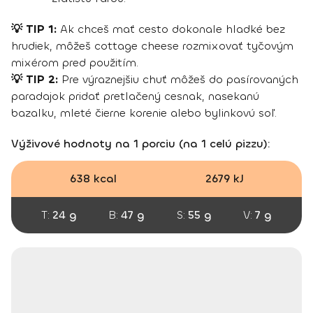
💡 TIP 1:
Ak chceš mať cesto dokonale hladké bez
hrudiek, môžeš cottage cheese rozmixovať tyčovým
mixérom pred použitím.
💡 TIP 2:
Pre výraznejšiu chuť môžeš do pasírovaných
paradajok pridať pretlačený cesnak, nasekanú
bazalku, mleté čierne korenie alebo bylinkovú soľ.
Výživové hodnoty na 1 porciu (na 1 celú pizzu):
638 kcal
2679 kJ
T:
24 g
B:
47 g
S:
55 g
V:
7 g