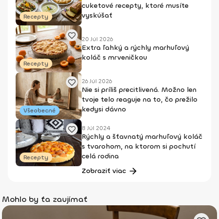
cuketové recepty, ktoré musíte
vyskúšať
Recepty
20 Júl 2026
Extra ľahký a rýchly marhuľový
koláč s mrveničkou
Recepty
26 Júl 2026
Nie si príliš precitlivená. Možno len
tvoje telo reaguje na to, čo prežilo
kedysi dávno
Všeobecné
8 Júl 2024
Rýchly a šťavnatý marhuľový koláč
s tvarohom, na ktorom si pochutí
celá rodina
Recepty
Zobraziť viac
Mohlo by ťa zaujímať