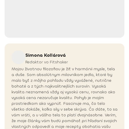
Simona
Kollárová
Redaktor vo Fitshaker
Mojou životnou filozofiou je žiť v harmónii mysle, tela
a duše. Som absolútnym milovníkom jedla, ktoré by
malo byť z môjho pohľadu vždy vyvážené, nutrične
bohaté a z tých najkvalitnejších surovín. Vysoká
kvalita neznamená vždy aj vysokú cenu, rovnako ako
vysoká cena nezaručuje kvalitu. Pohyb je mojím
prostriedkom ako vypnúť. Fascinuje ma, čo telo
všetko dokáže, koľko sily v sebe skrýva. Čo dáte, to sa
vám vráti, a u vášho tela to platí dvojnásobne. Verím,
že moje články vám budú pomáhať pri hľadaní svojich
vlastných odpovedí a moje recepty obohatia vašu