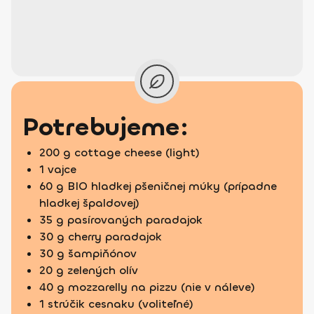
Potrebujeme:
200 g cottage cheese (light)
1 vajce
60 g BIO hladkej pšeničnej múky (prípadne
hladkej špaldovej)
35 g pasírovaných paradajok
30 g cherry paradajok
30 g šampiňónov
20 g zelených olív
40 g mozzarelly na pizzu (nie v náleve)
1 strúčik cesnaku (voliteľné)