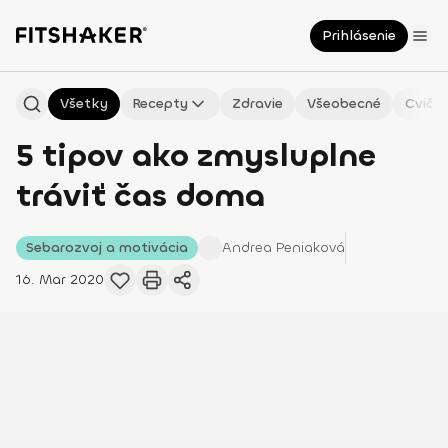
Prihlásenie
Všetky
Recepty
Zdravie
Všeobecné
Cvičen
5 tipov ako zmysluplne
tráviť čas doma
Sebarozvoj a motivácia
Andrea
Peniaková
16. Mar 2020