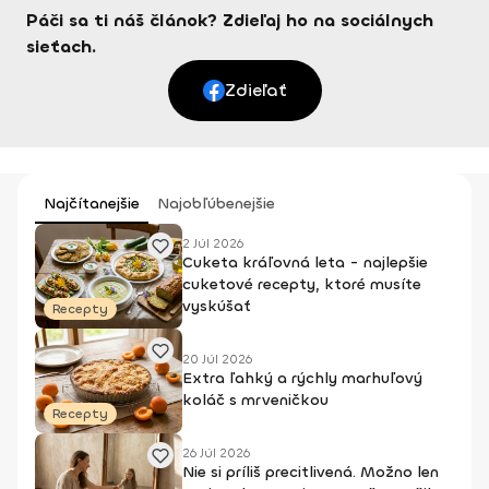
Páči sa ti náš článok? Zdieľaj ho na sociálnych
sieťach.
Zdieľať
Najčítanejšie
Najobľúbenejšie
2 Júl 2026
Cuketa kráľovná leta - najlepšie
cuketové recepty, ktoré musíte
vyskúšať
Recepty
20 Júl 2026
Extra ľahký a rýchly marhuľový
koláč s mrveničkou
Recepty
26 Júl 2026
Nie si príliš precitlivená. Možno len