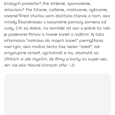
blízkych priateľov? Pre stíšenie, spomalenie,
relaxáciu? Pre čítanie, cvičenie, maľovanie, vyšívanie,
varenie?
Pred chvíľou som dočítala článok o tom, ako
mladý Škandinávec v karanténe pomaly zomiera od
nudy. Cíti sa dobre, no nemôže ísť von a jediné čo robí
je pozeranie filmov a hranie kariet s rodičmi. Aj táto
informácia "nahráva do mojich kariet" premýšľania
nad tým, ako možno tento čas nielen "zabiť", ale
zmysluplne stráviť, vychutnať si ho, obohatiť sa.
(Pritom si ale myslím, že filmy a karty sú super vec,
len nie ako hlavné činnosti dňa :-)).