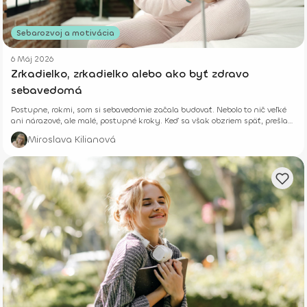
Sebarozvoj a motivácia
6 Máj 2026
Zrkadielko, zrkadielko alebo ako byť zdravo
sebavedomá
Postupne, rokmi, som si sebavedomie začala budovať. Nebolo to nič veľké
ani nárazové, ale malé, postupné kroky. Keď sa však obzriem späť, prešla
som kus cesty a naučila som sa, že drobné každodenné rozhodnutia v
Miroslava Kilianová
priebehu času prinášajú veľké výsledky.