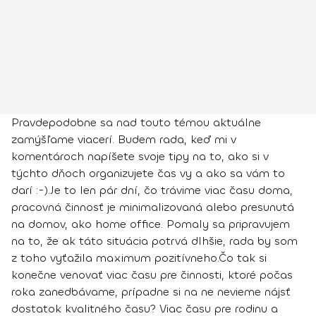
Pravdepodobne sa nad touto témou aktuálne
zamýšľame viacerí. Budem rada, keď mi v
komentároch napíšete svoje tipy na to, ako si v
týchto dňoch organizujete čas vy a ako sa vám to
darí :-).
Je to len pár dní, čo trávime viac času doma,
pracovná činnosť je minimalizovaná alebo presunutá
na domov, ako home office. Pomaly sa pripravujem
na to, že ak táto situácia potrvá dlhšie, rada by som
z toho vyťažila maximum pozitívneho.
Čo tak si
konečne venovať viac času pre činnosti, ktoré počas
roka zanedbávame
, prípadne si na ne nevieme nájsť
dostatok kvalitného času? Viac času pre rodinu a