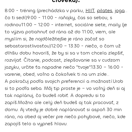
človeka):
8:00 - tréning (prechádzka v parku,
HIIT
,
pilates
,
joga
...
čo ti sedí)
9:00 - 11:00 - raňajky, čas so sebou, s
rodinou
11:00 – 12:00 - internet, sociálne siete, maily (je
to výzva potiahnuť od rána až do 11:00, viem, ale
myslím si, že najdôležitejšie je ráno začať so
sebastarostlivosťou)
12:00 – 13:30 - niečo, o čom už
dlhšiu dobu hovoríš, že by si sa v tom chcela zlepšiť,
rozvíjať. Čítanie, podcast, zlepšovanie sa v cudzom
jazyku, určite ťa napadne niečo "tvoje".
13:30 – 16:00 -
varenie, obed, voľno a čokoľvek ti na um zíde
...
A pokračuj podľa svojich preferencií a možností.
Urob
si to podľa seba.
Môj tip proste je – vo voľný deň si aj
tak naplánuj, čo budeš robiť. A dopredu si to
zapíš.
Možno ale celý deň budeš aj tak pracovať, z
domu. Aj vtedy je dobré naplánovať si aspoň 30 min
ráno, na obed aj večer pre niečo pohybové, niečo, kde
zapojíš telo a vypneš hlavu.