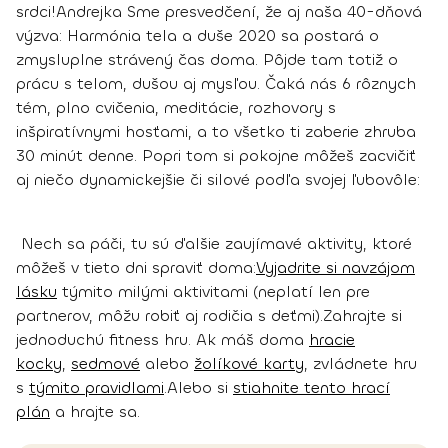
srdci!
Andrejka
Sme presvedčení, že aj naša 40-dňová
výzva: Harmónia tela a duše 2020 sa postará o
zmysluplne strávený čas doma. Pôjde tam totiž o
prácu s telom, dušou aj mysľou. Čaká nás 6 rôznych
tém, plno cvičenia, meditácie, rozhovory s
inšpiratívnymi hosťami, a to všetko ti zaberie zhruba
30 minút denne. Popri tom si pokojne môžeš zacvičiť
aj niečo dynamickejšie či silové podľa svojej ľubovôle:
Nech sa páči, tu sú ďalšie zaujímavé aktivity, ktoré
môžeš v tieto dni spraviť doma:
Vyjadrite si navzájom
lásku
týmito milými aktivitami (neplatí len pre
partnerov, môžu robiť aj rodičia s deťmi).
Zahrajte si
jednoduchú fitness hru. Ak máš doma
hracie
kocky
,
sedmové
alebo
žolíkové karty
, zvládnete hru
s
týmito pravidlami
.
Alebo si
stiahnite tento hrací
plán
a hrajte sa.