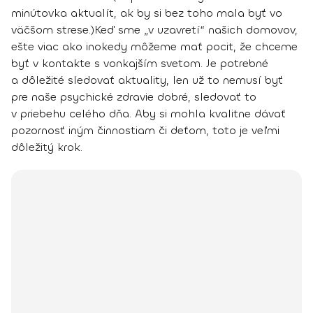
minútovka aktualít, ak by si bez toho mala byť vo
väčšom strese.)
Keď sme „v uzavretí“ našich domovov,
ešte viac ako inokedy môžeme mať pocit, že chceme
byť v kontakte s vonkajším svetom.
Je potrebné
a dôležité sledovať aktuality, len už to nemusí byť
pre naše psychické zdravie dobré, sledovať to
v priebehu celého dňa.
Aby si mohla kvalitne dávať
pozornosť iným činnostiam či deťom, toto je veľmi
dôležitý krok.