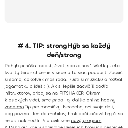
# 4. TIP: strongHýb sa každý
deň/strong
Pohyb prináša radosť, život, spokojnosť. Všetky tieto
kvality teraz chceme v sebe o to viac podporiť. Zacvič
si sama, čokoľvek máš rada. Pusti si muzičku a rozbaľ
jogamatku a ideš :-). Ak si lepšie zacvičíš podľa
inštruktorov, pridaj sa na FITSHAKER. Okrem
klasických videí, sme pridali aj ďalšie
online hodiny,
zadarmo
.
Tip pre mamičky:
Nenechaj ani svoje deti,
aby pozerali len do mobilov, hrali počítačové hry či sa
nejak inak nudili. Pripravili sme
nový program
KIDshaker
, kde v sprievode veselých hravých pesničiek