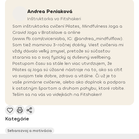
Andrea
Peniaková
Inštruktorka vo Fitshakeri
Som inštruktorka cvičení Pilates, Mindfulness Joga a
Gravid Joga v Bratislave a online
(www.fb.com/cviceniaba, IG: @andrea_mindfulflow).
Som tiež maminou 3-ročnej dcérky. Viesť cvičenia mi
vždy dávalo veľký zmysel, pretože sú súčasťou
starania sa o svoj fyzický aj duševný wellbeing.
Postupom času sa stále len viac utvrdzujem, že
Pilates aj Joga sú úžasné nástroje na to, ako sa cítiť
vo svojom tele dobre, zdravo a vitálne. Či už je to
vaše primárne cvičenie, alebo ako doplnok a podpora
k ostatným športom a druhom pohybu, ktoré robíte.
Teším sa na vás vo videjkách na Fitshakeri!
Kategórie
Sebarozvoj a motivácia