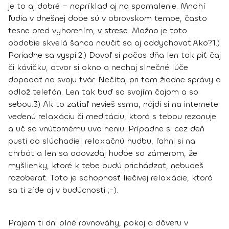
je to aj dobré – napríklad aj na spomalenie. Mnohí
ľudia v dnešnej dobe sú v obrovskom tempe, často
tesne pred vyhorením,
v strese
.
Možno je toto
obdobie skvelá šanca naučiť sa aj oddychovať.
Ako?
1.)
Poriadne sa vyspi.
2.) Dovoľ si počas dňa len tak piť čaj
či kávičku, otvor si okno a nechaj slnečné lúče
dopadať na svoju tvár. Nečítaj pri tom žiadne správy a
odlož telefón. Len tak buď so svojím čajom a so
sebou.
3) Ak to zatiaľ nevieš ssma, nájdi si na internete
vedenú relaxáciu či meditáciu, ktorá s tebou rezonuje
a uč sa vnútornému uvoľneniu. Prípadne si cez deň
pusti do slúchadiel relaxačnú hudbu, ľahni si na
chrbát a len sa odovzdaj hudbe so zámerom, že
myšlienky, ktoré k tebe budú prichádzať, nebudeš
rozoberať. Toto je schopnosť liečivej relaxácie, ktorá
sa ti zíde aj v budúcnosti ;-).
Prajem ti dni plné rovnováhy, pokoj a dôveru v