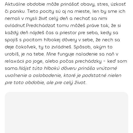
Aktuálne obdobie môže prinášať obavy, stres, úzkosť
či paniku. Tieto pocity sú aj na mieste, len by sme ich
nemali v mysli živiť celý deň a nechať sa nimi
ovládnuť.
Predchádzať tomu môžeš práve tak, že si
každý deň nájdeš čas a priestor pre seba, kedy sa
spojíš s pocitom hlbokej dôvery v sebe, že nech sa
deje čokoľvek, ty to zvládneš
. Spôsob, akým to
urobíš, je na tebe. Mne funguje naladenie sa naň v
relaxácii po joge, alebo počas prechádzky - keď som
sama.
Nájsť túto hlbokú dôveru prináša vnútorné
uvoľnenie a oslobodenie, ktoré je podstatné nielen
pre toto obdobie, ale pre celý život.