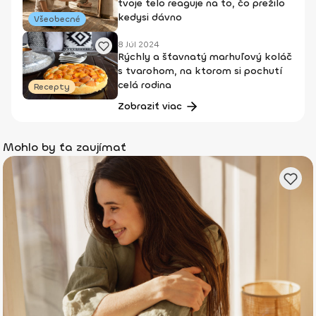
tvoje telo reaguje na to, čo prežilo
kedysi dávno
Všeobecné
8 Júl 2024
Rýchly a šťavnatý marhuľový koláč
s tvarohom, na ktorom si pochutí
celá rodina
Recepty
Zobraziť viac
Mohlo by ťa zaujímať