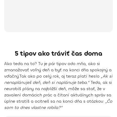
5 tipov ako tráviť čas doma
Ako teda na to? Tu je pár tipov odo mňa, ako si
zmanažovať voľný deň a byť na konci dňa spokojný a
vďačný.
Tak ako po celý rok, aj teraz platí heslo
„Ak si
nenaplánuješ deň, deň si naplánuje teba.“
Teda, ak si
neurobíš plány na najbližší deň, môže sa stať, že v
zavalení domácich prác a čítaní aktuálnych správ sa
úplne stratíš a ocitneš sa na konci dňa s otázkou:
„Čo
som to dnes vlastne robila?“