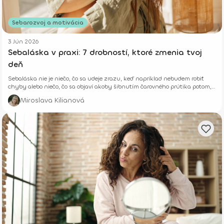
Sebarozvoj a motivácia
3 Jún 2026
Sebaláska v praxi: 7 drobností, ktoré zmenia tvoj
deň
Sebaláska nie je niečo, čo sa udeje zrazu, keď napríklad nebudem robiť
chyby alebo niečo, čo sa objaví akoby šibnutím čarovného prútika potom,
ako schudnem či zabehnem vytúžený polmaratón.
Miroslava Kilianová