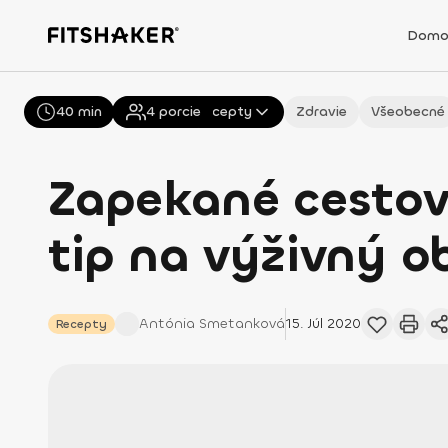
Domo
40 min
Všetky
4
porcie
Recepty
Zdravie
Všeobecné
Zapekané cestov
tip na výživný o
Antónia
Smetanková
15. Júl 2020
Recepty