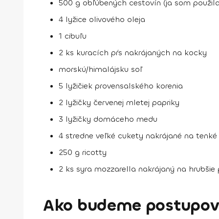
500 g obľúbených cestovín (ja som použil
4 lyžice olivového oleja
1 cibuľu
2 ks kuracích pŕs nakrájaných na kocky
morskú/himalájsku soľ
5 lyžičiek provensalského korenia
2 lyžičky červenej mletej papriky
3 lyžičky domáceho medu
4 stredne veľké cukety nakrájané na tenké
250 g ricotty
2 ks syra mozzarella nakrájaný na hrubšie
Ako budeme postupov