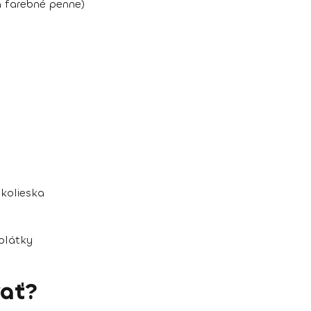
a farebné penne)
 kolieska
 plátky
ať?