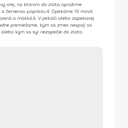
ový olej, na ktorom do zlata opražíme
 a červenou paprikou.
4. Opekáme 10 minút.
varená a mäkká.
6. V pekáči alebo zapekacej
riadne premiešame, kým sa zmes nespojí so
alebo kým sa syr nezapečie do zlata.