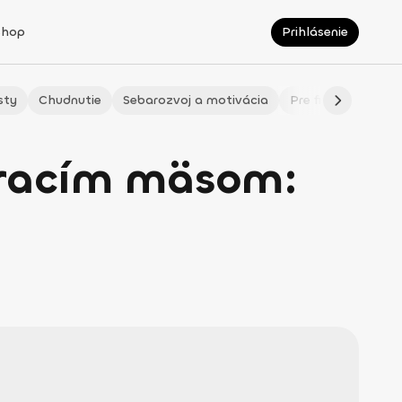
Shop
Prihlásenie
sty
Chudnutie
Sebarozvoj a motivácia
Pre fitmaminky
uracím mäsom: