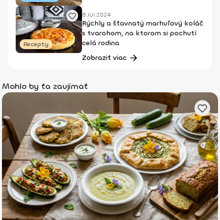
8 Júl 2024
Rýchly a šťavnatý marhuľový koláč
s tvarohom, na ktorom si pochutí
celá rodina
Recepty
Zobraziť viac
Mohlo by ťa zaujímať