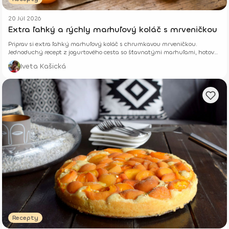
20 Júl 2026
Extra ľahký a rýchly marhuľový koláč s mrveničkou
Priprav si extra ľahký marhuľový koláč s chrumkavou mrveničkou.
Jednoduchý recept z jogurtového cesta so šťavnatými marhuľami, hotový
z pár surovín.
Iveta Kašická
Recepty