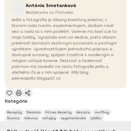
Antónia
Smetanková
Redaktorka vo Fitshaker
Jedlo a fotografia je úžasný kreatívny priestor, v
ktorom rada tvorím, experimentujem, skúšam nové
veci a rada sa s nimi podelím. Varenie ma baví a je to
moje hobby. Vyrastala som na dedine, preto dávam
prednosť domácim sezónnym surovinám a poctivým
výrobkom. Uprednostňujem jednoduchú prípravu a
dostupné suroviny, spájam tradičné s moderným a
milujem voňavé korenie. Pestrosť a farebnosť
pokrmov ma zaviedlo na cestu fotografie jedla a
všetkého čo je s ním spojené. Môj blog:
pekneajedlo.blogspot.cz
Kategórie
Recepty
Desiata
Fitnes dezerty
desiata
muffiny
škorica
tekvica
raňajky
vegetariánske
jablko