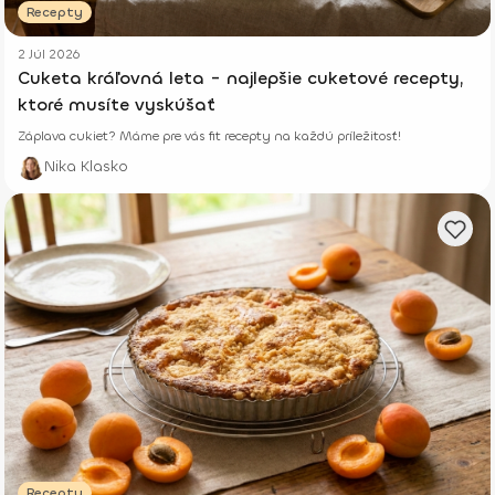
Recepty
2 Júl 2026
Cuketa kráľovná leta - najlepšie cuketové recepty,
ktoré musíte vyskúšať
Záplava cukiet? Máme pre vás fit recepty na každú príležitosť!
Nika Klasko
Recepty