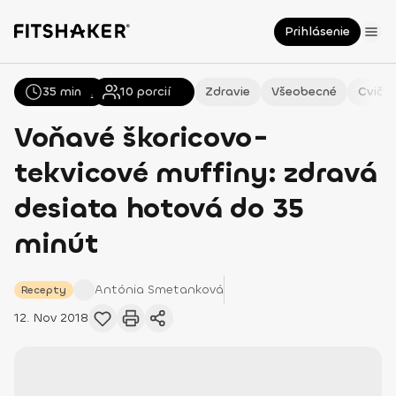
Prihlásenie
35 min
Všetky
Recepty
10
porcií
Zdravie
Všeobecné
Cvičen
Voňavé škoricovo-
tekvicové muffiny: zdravá
desiata hotová do 35
minút
Antónia
Smetanková
Recepty
12. Nov 2018