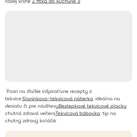
našej knihe
Z fitka do kuchyne 3
:
Pozri na ďalšie inšpiratívne recepty z
tekvice:
Slaninkovo-tekvicová nátierka
: ideálna na
desiatu či pre návštevy
Bezlepkové tekvicové placky
:
chutná zdravá večera
Tekvicová bábovka
: tip na
chutný zdravý koláčik