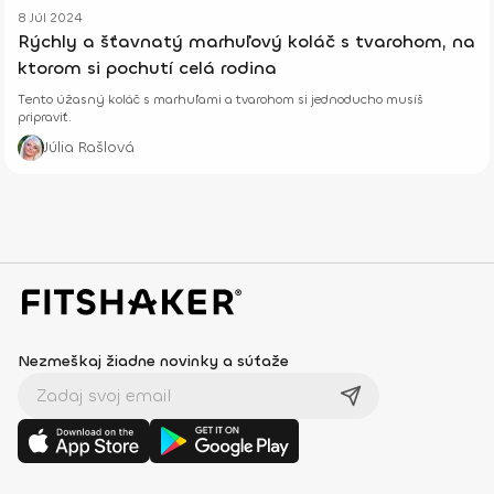
8 Júl 2024
Rýchly a šťavnatý marhuľový koláč s tvarohom, na
ktorom si pochutí celá rodina
Tento úžasný koláč s marhuľami a tvarohom si jednoducho musíš
pripraviť.
Júlia Rašlová
Nezmeškaj žiadne novinky a súťaže