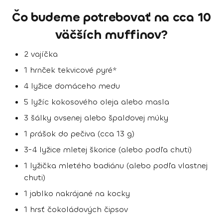
Čo budeme potrebovať na cca 10
väčších muffinov?
2 vajíčka
1 hrnček tekvicové pyré*
4 lyžice domáceho medu
5 lyžíc kokosového oleja alebo masla
3 šálky ovsenej alebo špaldovej múky
1 prášok do pečiva (cca 13 g)
3-4 lyžice mletej škorice (alebo podľa chuti)
1 lyžička mletého badiánu (alebo podľa vlastnej
chuti)
1 jablko nakrájané na kocky
1 hrsť čokoládových čipsov