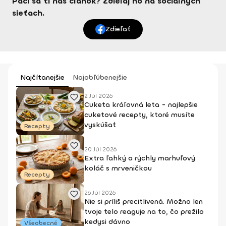
Páči sa ti náš článok? Zdieľaj ho na sociálnych
sieťach.
Zdieľať
Najčítanejšie
Najobľúbenejšie
2 Júl 2026
Cuketa kráľovná leta - najlepšie
cuketové recepty, ktoré musíte
vyskúšať
Recepty
20 Júl 2026
Extra ľahký a rýchly marhuľový
koláč s mrveničkou
Recepty
26 Júl 2026
Nie si príliš precitlivená. Možno len
tvoje telo reaguje na to, čo prežilo
kedysi dávno
Všeobecné