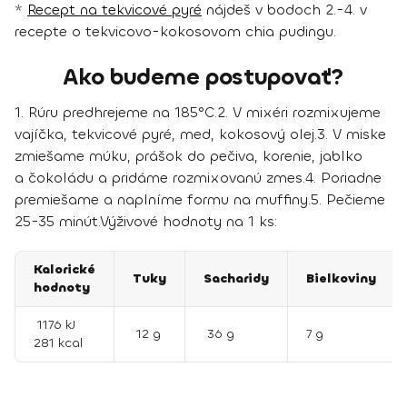
*
Recept na tekvicové pyré
nájdeš v bodoch 2.-4. v
recepte o tekvicovo-kokosovom chia pudingu.
Ako budeme postupovať?
1. Rúru predhrejeme na 185°C.
2. V mixéri rozmixujeme
vajíčka, tekvicové pyré, med, kokosový olej.
3. V miske
zmiešame múku, prášok do pečiva, korenie, jablko
a čokoládu a pridáme rozmixovanú zmes.
4. Poriadne
premiešame a naplníme formu na muffiny.
5. Pečieme
25-35 minút.
Výživové hodnoty na 1 ks:
Kalorické
Tuky
Sacharidy
Bielkoviny
hodnoty
1176 kJ
12 g
36 g
7 g
281 kcal