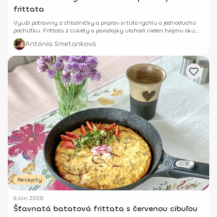
frittata
Využi potraviny z chladničky a priprav si túto rýchlu a jednoduchú
pochúťku. Frittata z cukety a paradajky ulahodí nielen tvojmu oku,
ale aj tvojej chuti.
Antónia Smetanková
Recepty
6 Jún 2020
Šťavnatá batatová frittata s červenou cibuľou