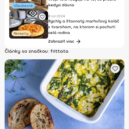
kedysi dávno
Všeobecné
8 Júl 2024
Rýchly a šťavnatý marhuľový koláč
s tvarohom, na ktorom si pochutí
celá rodina
Recepty
Zobraziť viac
Články so značkou: frittata