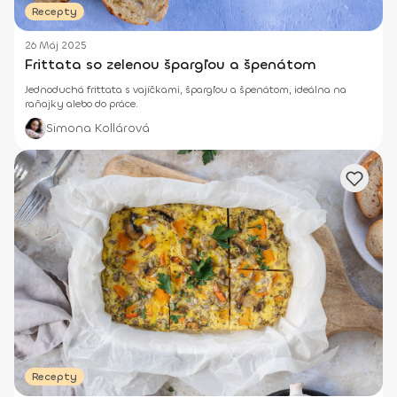
Recepty
26 Máj 2025
Frittata so zelenou špargľou a špenátom
Jednoduchá frittata s vajíčkami, špargľou a špenátom, ideálna na
raňajky alebo do práce.
Simona Kollárová
Recepty