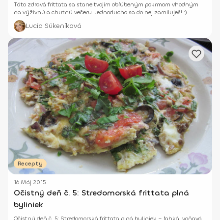
Táto zdravá frittata sa stane tvojim obľúbeným pokrmom vhodným
na výživnú a chutnú večeru. Jednoducho sa do nej zamiluješ! :)
Lucia Súkeníková
Recepty
16 Máj 2015
Očistný deň č. 5: Stredomorská frittata plná
byliniek
Očistný deň č. 5: Stredomorská frittata plná byliniek – ľahká, voňavá