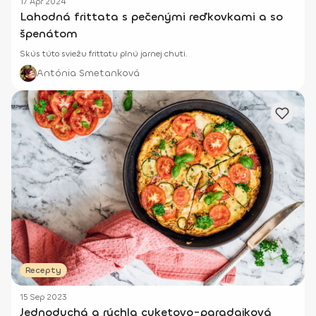
17 Apr 2024
Lahodná frittata s pečenými reďkovkami a so
špenátom
Skús túto sviežu frittatu plnú jarnej chuti.
Antónia Smetanková
Recepty
15 Sep 2023
Jednoduchá a rýchla cuketovo-paradajková