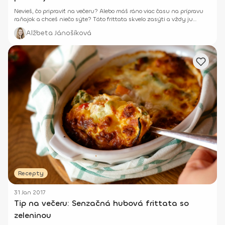
Nevieš, čo pripraviť na večeru? Alebo máš ráno viac času na prípravu
raňajok a chceš niečo sýte? Táto frittata skvelo zasýti a vždy ju
môžeš pripraviť trochu inak.
Alžbeta Jánošíková
Recepty
31 Jan 2017
Tip na večeru: Senzačná hubová frittata so
zeleninou