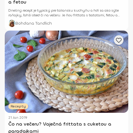
a fetou
Dnešný recept je typický pre taliansku kuchyňu a hdí sa ako sýte
raňajky, ľahší obed či na večeru. Je ňou frittata s batatami, fetou a
červenou cibuľou.
Bohdana Tandlich
Recepty
21 Jan 2019
Čo na večeru? Vaječná frittata s cuketou a
paradajkami