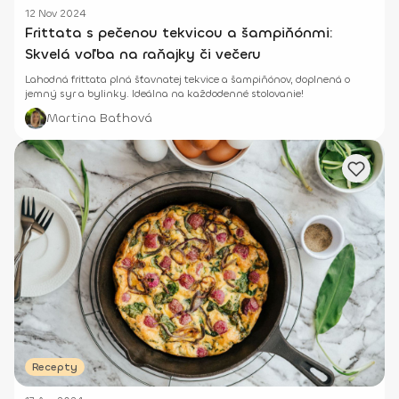
12 Nov 2024
Frittata s pečenou tekvicou a šampiňónmi:
Skvelá voľba na raňajky či večeru
Lahodná frittata plná šťavnatej tekvice a šampiňónov, doplnená o
jemný syr a bylinky. Ideálna na každodenné stolovanie!
Martina Baťhová
Recepty