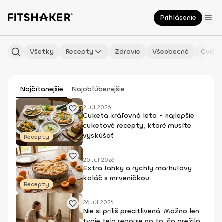
Prihlásenie
Všetky
Recepty
Zdravie
Všeobecné
Cvičen
Najčítanejšie
Najobľúbenejšie
2 Júl 2026
Cuketa kráľovná leta - najlepšie
cuketové recepty, ktoré musíte
vyskúšať
Recepty
20 Júl 2026
Extra ľahký a rýchly marhuľový
koláč s mrveničkou
Recepty
26 Júl 2026
Nie si príliš precitlivená. Možno len
tvoje telo reaguje na to, čo prežilo