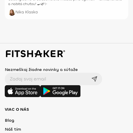
a nabitá chuťou! 🍳🌿✨
Nika Klasko
Nezmeškaj žiadne novinky a súťaže
VIAC O NÁS
Blog
Náš tím