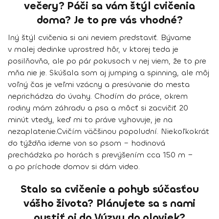
večery? Páči sa vám štýl cvičenia
doma? Je to pre vás vhodné?
Iný štýl cvičenia si ani neviem predstaviť. Bývame
v malej dedinke uprostred hôr, v ktorej teda je
posilňovňa, ale po pár pokusoch v nej viem, že to pre
mňa nie je. Skúšala som aj jumping a spinning, ale môj
voľný čas je veľmi vzácny a presúvanie do mesta
neprichádza do úvahy. Chodím do práce, okrem
rodiny mám záhradu a psa a
môcť si zacvičiť 20
minút vtedy, keď mi to práve vyhovuje, je na
nezaplatenie.
Cvičím väčšinou popoludní. Niekoľkokrát
do týždňa ideme von so psom – hodinová
prechádzka po horách s prevýšením cca 150 m −
a po príchode domov si dám video.
Stalo sa cvičenie a pohyb súčasťou
vášho života? Plánujete sa s nami
pustiť aj do Výzvy do plaviek?