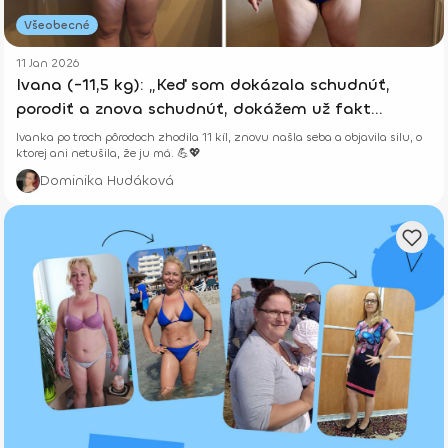
Všeobecné
11 Jan 2026
Ivana (-11,5 kg): „Keď som dokázala schudnúť,
porodiť a znova schudnúť, dokážem už fakt
všetko.“
Ivanka po troch pôrodoch zhodila 11 kíl, znovu našla seba a objavila silu, o
ktorej ani netušila, že ju má. 💪💖
Dominika Hudáková