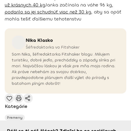
už krásnych 40 kg
Janka začínala na váhe 96 kg,
podarilo sa jej schudnúť viac než 30 kg
, aby sa opäť
mohla tešiť ďalšiemu tehotenstvu
Nika
Klasko
Šéfredaktorka vo Fitshaker
Som Nika, šéfredaktorka Fitshaker blogu. Milujem
turistiku, dobré jedlo, prechádzky a západy slnka pri
mori. Najväčšou láskou je však pre mňa moja rodina.
Ak práve nebehám za svojou dcérkou,
pravdepodobne plánujem ďalší výlet do prírody s
batohom plným dobrôt!
Kategórie
Premeny
Páči sa ti náš článok? Zdieľaj ho na sociálnych