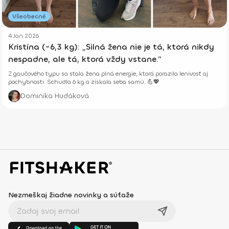
Všeobecné
4 Jan 2026
Kristína (-6,3 kg): „Silná žena nie je tá, ktorá nikdy
nespadne, ale tá, ktorá vždy vstane.“
Z gaučového typu sa stala žena plná energie, ktorá porazila lenivosť aj
pochybnosti. Schudla 6 kg a získala seba samú. 💪💖
Dominika Hudáková
Nezmeškaj žiadne novinky a súťaže