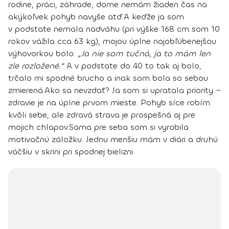
rodine, práci, záhrade, dome nemám žiaden čas na
akýkoľvek pohyb navyše atď.
A keďže ja som
v podstate nemala nadváhu (pri výške 168 cm som 10
rokov vážila cca 63 kg), mojou úplne najobľúbenejšou
výhovorkou bolo:
„Ja nie som tučná, ja to mám len
zle rozložené.“
A v podstate do 40 to tak aj bolo,
trčalo mi spodné brucho a inak som bola so sebou
zmierená.
Ako sa nevzdať? Ja som si upratala priority –
zdravie je na úplne prvom mieste
. Pohyb síce robím
kvôli sebe, ale zdravá strava je prospešná aj pre
mojich chlapov.
Sama pre seba som si vyrobila
motivačnú záložku. Jednu menšiu mám v diári a druhú
väčšiu v skrini pri spodnej bielizni.