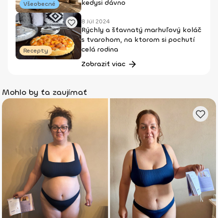
kedysi dávno
Všeobecné
8 Júl 2024
Rýchly a šťavnatý marhuľový koláč
s tvarohom, na ktorom si pochutí
celá rodina
Recepty
Zobraziť viac
Mohlo by ťa zaujímať