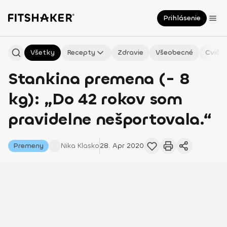
Prihlásenie
Všetky
Recepty
Zdravie
Všeobecné
Cvičen
Stankina premena (- 8
kg): „Do 42 rokov som
pravidelne nešportovala.“
Premeny
Nika
Klasko
28. Apr 2020