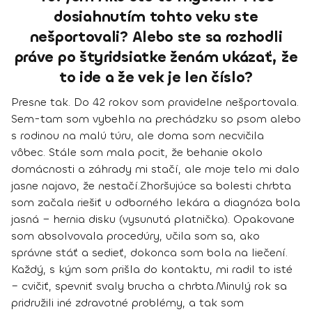
dosiahnutím tohto veku ste
nešportovali? Alebo ste sa rozhodli
práve po štyridsiatke ženám ukázať, že
to ide a že vek je len číslo?
Presne tak.
Do 42 rokov som pravidelne nešportovala.
Sem-tam som vybehla na prechádzku so psom alebo
s rodinou na malú túru, ale doma som necvičila
vôbec. Stále som mala pocit, že behanie okolo
domácnosti a záhrady mi stačí, ale moje telo mi dalo
jasne najavo, že nestačí.
Zhoršujúce sa bolesti chrbta
som začala riešiť u odborného lekára a diagnóza bola
jasná − hernia disku (vysunutá platnička). Opakovane
som absolvovala procedúry, učila som sa, ako
správne stáť a sedieť, dokonca som bola na liečení.
Každý, s kým som prišla do kontaktu, mi radil to isté
– cvičiť, spevniť svaly brucha a chrbta.
Minulý rok sa
pridružili iné zdravotné problémy, a tak som