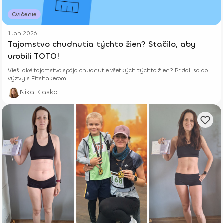
Cvičenie
1 Jan 2026
Tajomstvo chudnutia týchto žien? Stačilo, aby
urobili TOTO!
Vieš, aké tajomstvo spája chudnutie všetkých týchto žien? Pridali sa do
výzvy s Fitshakerom.
Nika Klasko