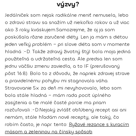
výzvy?
Jedálniček som nejak radikálne meniť nemusela, lebo
o zdravú stravu sa snažím už niekoľko rokov a už viac
ako 3 roky kváskujem.
Samozrejme, že aj ja som
poskúšala rôzne zaručené diéty. Len ja mám s diétou
jeden veľký problém − pri slove diéta som v momente
hladná :-D.
Takže zdravý životný štýl bola moja jediná
použiteľná a udržateľná cesta.
Ale predsa len som
jednu väčšiu zmenu zaviedla, a to IF (prerušovaný
pôst 16:8). Bolo to z dôvodu, že napriek zdravej strave
a pravidelnému pohybu mi stagnovala váha.
Stravovanie 5x za deň mi nevyhovovalo, lebo som
bola stále hladná – mám rada pocit úplného
zasýtenia a tie malé časté porcie ma priam
rozčuľovali :-D.
Nejaký zvlášť obľúbený recept asi ani
nemám, stále hľadám nové recepty, ale taký, čo
robím často, je napr. tento:
Ryžové rezance s kuracím
mäsom a zeleninou na čínsky spôsob
.