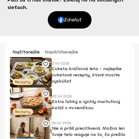
sieťach.
Zdieľať
Najčítanejšie
Najobľúbenejšie
2 Júl 2026
Cuketa kráľovná leta - najlepšie
cuketové recepty, ktoré musíte
vyskúšať
Recepty
20 Júl 2026
Extra ľahký a rýchly marhuľový
koláč s mrveničkou
Recepty
26 Júl 2026
Nie si príliš precitlivená. Možno len
tvoje telo reaguje na to, čo prežilo