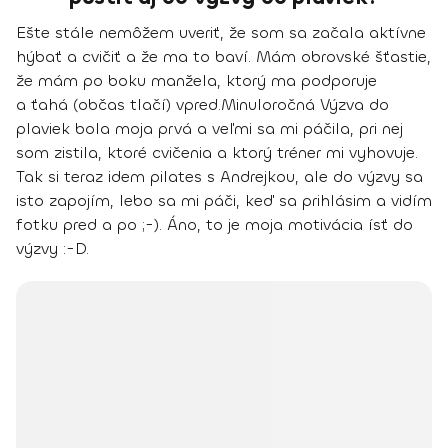
Ešte stále nemôžem uveriť, že som sa začala aktívne
hýbať a cvičiť a že ma to baví. Mám obrovské šťastie,
že mám po boku manžela, ktorý ma podporuje
a ťahá (občas tlačí) vpred.
Minuloročná Výzva do
plaviek bola moja prvá a veľmi sa mi páčila, pri nej
som zistila, ktoré cvičenia a ktorý tréner mi vyhovuje.
Tak si teraz idem pilates s Andrejkou, ale do výzvy sa
isto zapojím, lebo sa mi páči, keď sa prihlásim a vidím
fotku pred a po ;-).
Áno, to je moja motivácia ísť do
výzvy :-D.