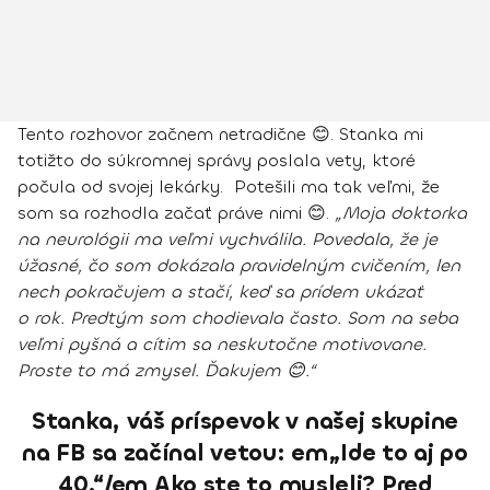
Tento rozhovor začnem netradične 😊. Stanka mi
totižto do súkromnej správy poslala vety, ktoré
počula od svojej lekárky. Potešili ma tak veľmi, že
som sa rozhodla začať práve nimi 😊.
„Moja doktorka
na neurológii ma veľmi vychválila. Povedala, že je
úžasné, čo som dokázala pravidelným cvičením, len
nech pokračujem a stačí, keď sa prídem ukázať
o rok. Predtým som chodievala často. Som na seba
veľmi pyšná a cítim sa neskutočne motivovane.
Proste to má zmysel. Ďakujem 😊.“
Stanka, váš príspevok v našej skupine
na FB sa začínal vetou: em„Ide to aj po
40.“/em Ako ste to mysleli? Pred