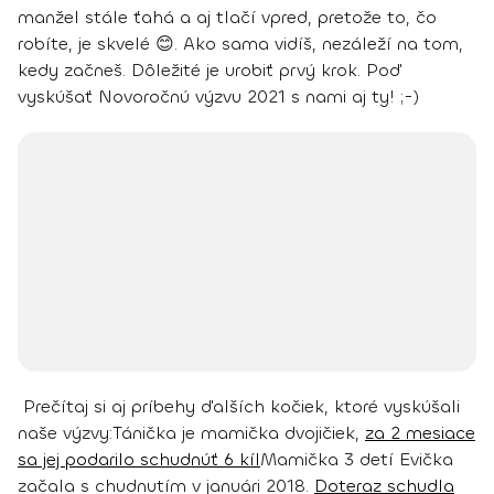
manžel stále ťahá a aj tlačí vpred, pretože to, čo
robíte, je skvelé 😊.
Ako sama vidíš, nezáleží na tom,
kedy začneš. Dôležité je urobiť prvý krok. Poď
vyskúšať Novoročnú výzvu
2021 s nami aj ty! ;-)
Prečítaj si aj príbehy ďalších kočiek, ktoré vyskúšali
naše výzvy:
Tánička je mamička dvojičiek,
za 2 mesiace
sa jej podarilo schudnúť 6 kíl
Mamička 3 detí Evička
začala s chudnutím v januári 2018.
Doteraz schudla