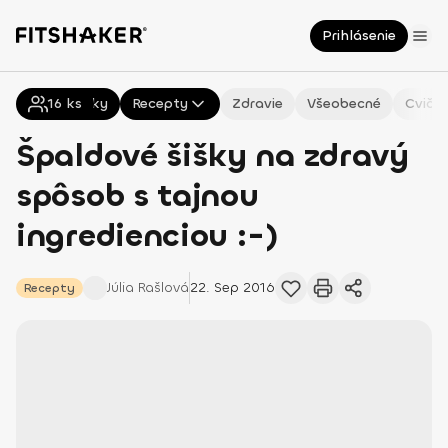
Prihlásenie
16
Všetky
ks
Recepty
Zdravie
Všeobecné
Cvičen
Špaldové šišky na zdravý
spôsob s tajnou
ingredienciou :-)
Júlia
Rašlová
22. Sep 2016
Recepty