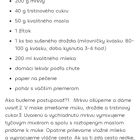
200 g mrkvy
40 g trstinového cukru
50 g kvalitného masla
1 žĺtok
1 ks bio sušeného droždia (milovníčky kvásku: 80-
100 g kvásku, doba kysnutia 3-4 hod.)
200 ml kvalitného mlieka
domáci lekvár podľa chute
papier na pečenie
pohár s väčším priemerom
Ako budeme postupovať?
1.
Mrkvu ošúpeme a dáme
uvariť.
2.
V miske zmiešame múku, droždie a trstinový
cukor.
3.
Uvarenú a vychladnutú mrkvu vymixujeme
tyčovým mixérom a spolu s roztopeným maslom
pridáme k múke. Opatrne prilievame vlažné mlieko
a vypracujeme vláčne cesto. Ak sa ti zdá cesto riedke,