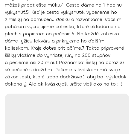
môžeš pridať ešte múku.
4.
Cesto dáme na 1 hodinu
vykysnúť.
5.
Keď je cesto vykysnuté, vyberieme ho
z misky na pomúčenú dosku a rozvaľkáme. Väčším
pohárom vykrajujeme kolieska, ktoré ukladáme na
plech s papierom na pečenie.
6.
Na každé koliesko
dáme lyžicu lekváru a prikryjeme ho ďalším
kolieskom. Kraje dobre pritlačíme.
7.
Takto pripravené
šišky vložíme do vyhriatej rúry na 200 stupňov
a pečieme asi 20 minút.
Poznámka: Šišky na obrázku
sú pečené s droždím. Pečenie s kváskom má svoje
zákonitosti, ktoré treba dodržiavať, aby bol výsledok
dokonalý. Ale ak kváskuješ, určite vieš ako na to :-)