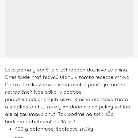
Leto pomaly končí a v záhradách dozrieva zelenina.
Dnes bude hrať hlavnú úlohu v tomto recepte mrkva.
Čo tak trošku zaexperimentovať a použiť ju možno
netradične? Nasladko, v podobe
parádne nadýchaných šišiek. Krásna oranžová farba
a sladkastá chuť mrkvy im dodá nielen pekný vzhľad,
ale aj zaujímavú chuť. Tak poďme na to! :-)
Čo
budeme potrebovať na 16 ks?
450 g polohrubej špaldovej múky