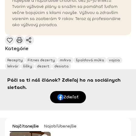
najlepšie a najzdravšie chudnúť bez jo-jo efektu.
Tvorím výživové plány a snažím sa pomáhať ľuďom
večne bojujúcim s kilami navyše. Výživou a zdravším
varením sa zaoberám 9 rokov. Teraz aj profesionálne
ako výživový poradca.
Kategórie
Recepty
Fitnes dezerty
mrkva
špaldová múka
vajcia
lekvár
šišky
dezert
desiata
Páči sa ti náš článok? Zdieľaj ho na sociálnych
sieťach.
Zdieľať
Najčítanejšie
Najobľúbenejšie