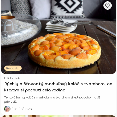
Recepty
8 Júl 2024
Rýchly a šťavnatý marhuľový koláč s tvarohom, na
ktorom si pochutí celá rodina
Tento úžasný koláč s marhuľami a tvarohom si jednoducho musíš
pripraviť.
Júlia Rašlová