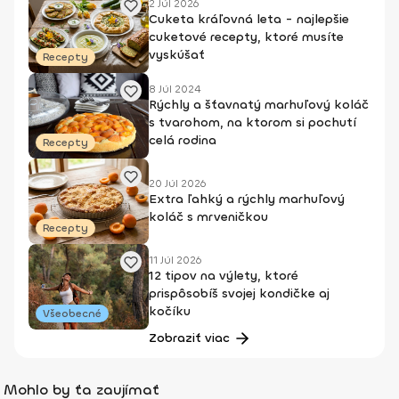
2 Júl 2026
Cuketa kráľovná leta - najlepšie
cuketové recepty, ktoré musíte
vyskúšať
Recepty
8 Júl 2024
Rýchly a šťavnatý marhuľový koláč
s tvarohom, na ktorom si pochutí
celá rodina
Recepty
20 Júl 2026
Extra ľahký a rýchly marhuľový
koláč s mrveničkou
Recepty
11 Júl 2026
12 tipov na výlety, ktoré
prispôsobíš svojej kondičke aj
kočíku
Všeobecné
Zobraziť viac
Mohlo by ťa zaujímať