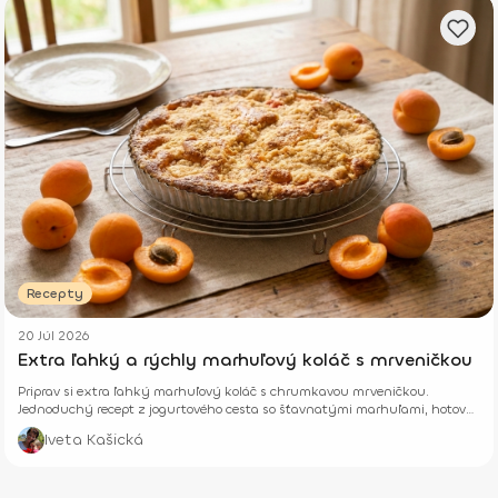
Recepty
20 Júl 2026
Extra ľahký a rýchly marhuľový koláč s mrveničkou
Priprav si extra ľahký marhuľový koláč s chrumkavou mrveničkou.
Jednoduchý recept z jogurtového cesta so šťavnatými marhuľami, hotový
z pár surovín.
Iveta Kašická