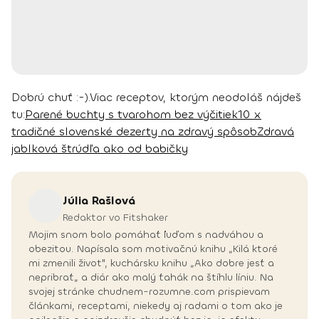
Dobrú chuť :-).
Viac receptov, ktorým neodoláš nájdeš
tu:
Parené buchty s tvarohom bez výčitiek
10 x
tradičné slovenské dezerty na zdravý spôsob
Zdravá
jablková štrúdľa ako od babičky
Júlia
Rašlová
Redaktor vo Fitshaker
Mojim snom bolo pomáhať ľuďom s nadváhou a
obezitou. Napísala som motivačnú knihu „Kilá ktoré
mi zmenili život", kuchársku knihu „Ako dobre jesť a
nepribrať„ a diár ako malý ťahák na štíhlu líniu. Na
svojej stránke chudnem-rozumne.com prispievam
článkami, receptami, niekedy aj radami o tom ako je