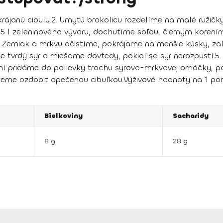
rájanú cibuľu.
2.
Umytú brokolicu rozdelíme na malé ružičk
5 l zeleninového vývaru, dochutíme soľou, čiernym korením 
emiak a mrkvu očistíme, pokrájame na menšie kúsky, zal
tvrdý syr a miešame dovtedy, pokiaľ sa syr nerozpustí.
5.
í pridáme do polievky trochu syrovo-mrkvovej omáčky, p
žeme ozdobiť opečenou cibuľkou.
Výživové hodnoty na 1 por
Bielkoviny
Sacharidy
8 g
28 g