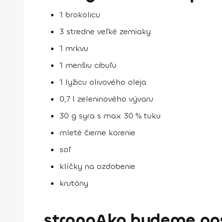
1 brokolicu
3 stredne veľké zemiaky
1 mrkvu
1 menšiu cibuľu
1 lyžicu olivového oleja
0,7 l zeleninového vývaru
30 g syra s max 30 % tuku
mleté čierne korenie
soľ
klíčky na ozdobenie
krutóny
strongAko budeme po