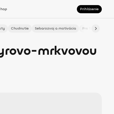
Shop
Prihlásenie
sty
Chudnutie
Sebarozvoj a motivácia
Pre fitmaminky
syrovo-mrkvovou