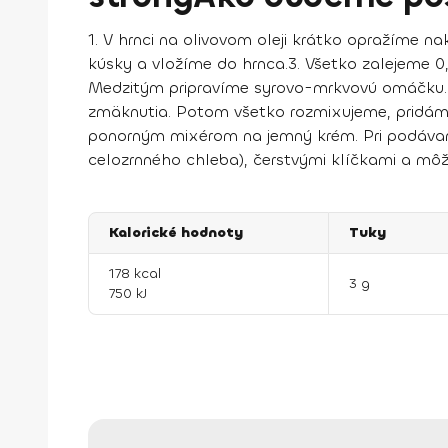
1
. V hrnci na olivovom oleji krátko opražíme nak
kúsky a vložíme do hrnca.
3.
Všetko zalejeme 0,
Medzitým pripravíme syrovo-mrkvovú omáčku. Z
zmäknutia. Potom všetko rozmixujeme, pridáme 
ponorným mixérom na jemný krém. Pri podávan
celozrnného chleba), čerstvými klíčkami a mô
Kalorické hodnoty
Tuky
178 kcal
3 g
750 kJ