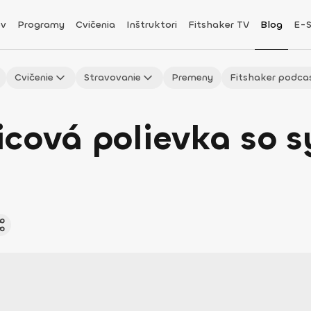
v
Programy
Cvičenia
Inštruktori
Fitshaker TV
Blog
E-
Cvičenie
Stravovanie
Premeny
Fitshaker podca
icová polievka so 