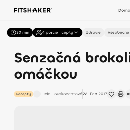
Domo
30 min
Všetky
4
porcie
Recepty
Zdravie
Všeobecné
Senzačná brokol
omáčkou
Lucia
Hausknechtová
26. Feb 2017
Recepty