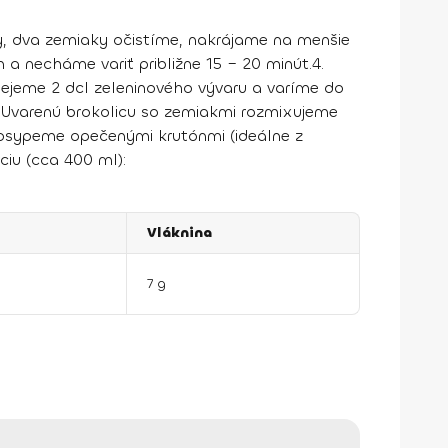
y, dva zemiaky očistíme, nakrájame na menšie
a necháme variť približne 15 – 20 minút.
4.
ejeme 2 dcl zeleninového vývaru a varíme do
Uvarenú brokolicu so zemiakmi rozmixujeme
osypeme opečenými krutónmi (ideálne z
ciu (cca 400 ml):
Vláknina
7 g