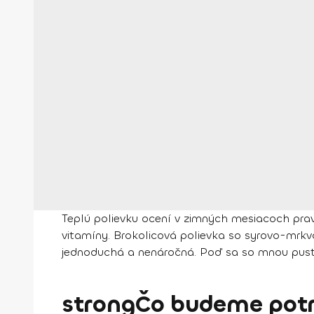
Teplú polievku ocení v zimných mesiacoch pra
vitamíny. Brokolicová polievka so syrovo-mrkvo
jednoduchá a nenáročná. Poď sa so mnou pustiť 
strongČo budeme potr