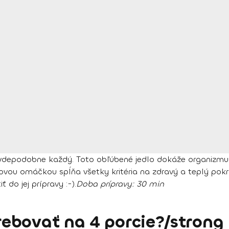
vdepodobne každý. Toto obľúbené jedlo dokáže organizmus 
vou omáčkou spĺňa všetky kritéria na zdravý a teplý pokrm,
do jej prípravy :-).
Doba prípravy
: 30 min
ebovať na 4 porcie?/strong