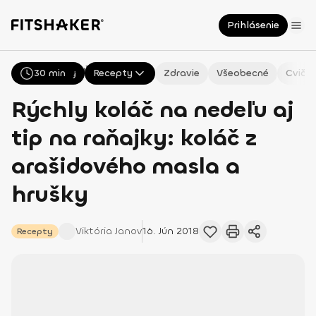
Prihlásenie
NaN
30 min
Všetky
Recepty
Zdravie
Všeobecné
Cvičen
Rýchly koláč na nedeľu aj
tip na raňajky: koláč z
arašidového masla a
hrušky
Viktória
Janov
16. Jún 2018
Recepty