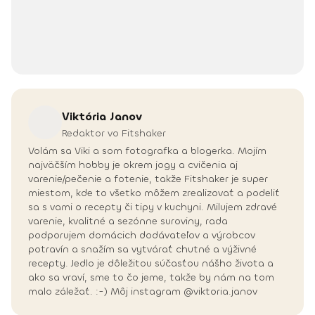
Viktória
Janov
Redaktor vo Fitshaker
Volám sa Viki a som fotografka a blogerka. Mojím
najväčším hobby je okrem jogy a cvičenia aj
varenie/pečenie a fotenie, takže Fitshaker je super
miestom, kde to všetko môžem zrealizovať a podeliť
sa s vami o recepty či tipy v kuchyni. Milujem zdravé
varenie, kvalitné a sezónne suroviny, rada
podporujem domácich dodávateľov a výrobcov
potravín a snažím sa vytvárať chutné a výživné
recepty. Jedlo je dôležitou súčasťou nášho života a
ako sa vraví, sme to čo jeme, takže by nám na tom
malo záležať. :-) Môj instagram @viktoria.janov