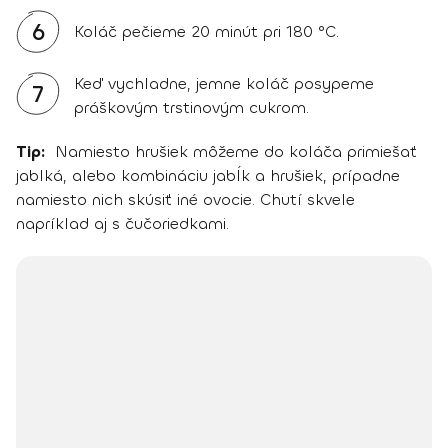
6
Koláč pečieme 20 minút pri 180 °C.
Keď vychladne, jemne koláč posypeme
7
práškovým trstinovým cukrom.
Tip:
Namiesto hrušiek môžeme do koláča primiešať
jablká, alebo kombináciu jabĺk a hrušiek, prípadne
namiesto nich skúsiť iné ovocie. Chutí skvele
napríklad aj s čučoriedkami.