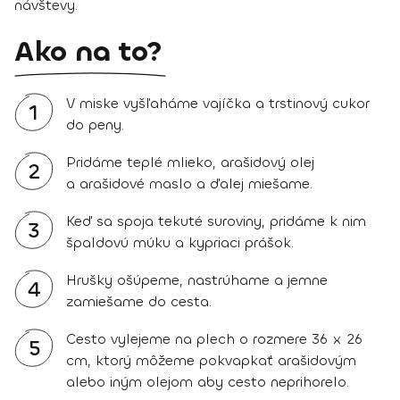
návštevy.
Ako na to?
V miske vyšľaháme vajíčka a trstinový cukor
1
do peny.
Pridáme teplé mlieko, arašidový olej
2
a arašidové maslo a ďalej miešame.
Keď sa spoja tekuté suroviny, pridáme k nim
3
špaldovú múku a kypriaci prášok.
Hrušky ošúpeme, nastrúhame a jemne
4
zamiešame do cesta.
Cesto vylejeme na plech o rozmere 36 x 26
5
cm, ktorý môžeme pokvapkať arašidovým
alebo iným olejom aby cesto neprihorelo.