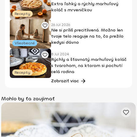
Extra ľahký a rýchly marhuľový
koláč s mrveničkou
Recepty
26 Júl 2026
Nie si príliš precitlivená. Možno len
tvoje telo reaguje na to, čo prežilo
kedysi dávno
Všeobecné
8 Júl 2024
Rýchly a šťavnatý marhuľový koláč
s tvarohom, na ktorom si pochutí
celá rodina
Recepty
Zobraziť viac
Mohlo by ťa zaujímať