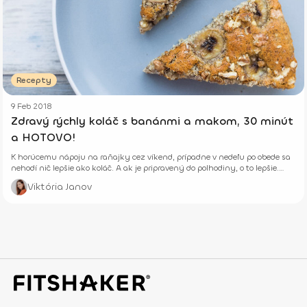
Recepty
9 Feb 2018
Zdravý rýchly koláč s banánmi a makom, 30 minút
a HOTOVO!
K horúcemu nápoju na raňajky cez víkend, prípadne v nedeľu po obede sa
nehodí nič lepšie ako koláč. A ak je pripravený do polhodiny, o to lepšie.
Upeč si aj ty tento rýchly koláč.
Viktória Janov