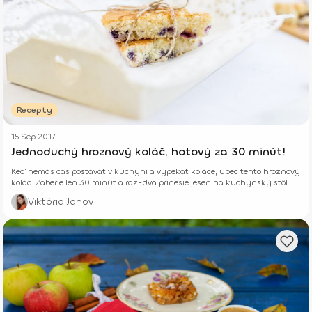
Recepty
15 Sep 2017
Jednoduchý hroznový koláč, hotový za 30 minút!
Keď nemáš čas postávať v kuchyni a vypekať koláče, upeč tento hroznový
koláč. Zaberie len 30 minút a raz-dva prinesie jeseň na kuchynský stôl.
Viktória Janov