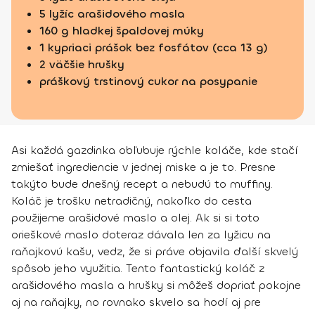
5 lyžíc arašidového masla
160 g hladkej špaldovej múky
1 kypriaci prášok bez fosfátov (cca 13 g)
2 väčšie hrušky
práškový trstinový cukor na posypanie
Asi každá gazdinka obľubuje rýchle koláče, kde stačí
zmiešať ingrediencie v jednej miske a je to. Presne
takýto bude dnešný recept a nebudú to muffiny.
Koláč je trošku netradičný, nakoľko do cesta
použijeme arašidové maslo a olej. Ak si si toto
orieškové maslo doteraz dávala len za lyžicu na
raňajkovú kašu, vedz, že si práve objavila ďalší skvelý
spôsob jeho využitia. Tento fantastický koláč z
arašidového masla a hrušky si môžeš dopriať pokojne
aj na raňajky, no rovnako skvelo sa hodí aj pre