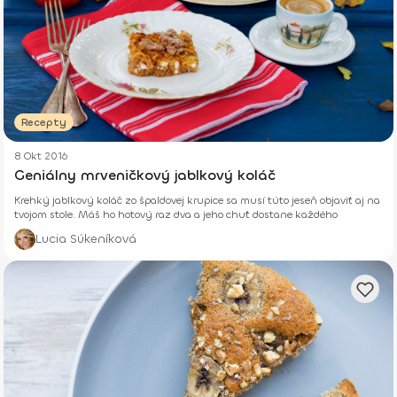
Recepty
8 Okt 2016
Geniálny mrveničkový jablkový koláč
Krehký jablkový koláč zo špaldovej krupice sa musí túto jeseň objaviť aj na
tvojom stole. Máš ho hotový raz dva a jeho chuť dostane každého
Lucia Súkeníková