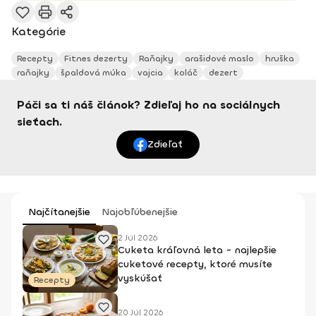
Kategórie
Recepty
Fitnes dezerty
Raňajky
arašidové maslo
hruška
raňajky
špaldová múka
vajcia
koláč
dezert
Páči sa ti náš článok? Zdieľaj ho na sociálnych
sieťach.
Zdieľať
Najčítanejšie
Najobľúbenejšie
2 Júl 2026
Cuketa kráľovná leta - najlepšie
cuketové recepty, ktoré musíte
vyskúšať
Recepty
20 Júl 2026