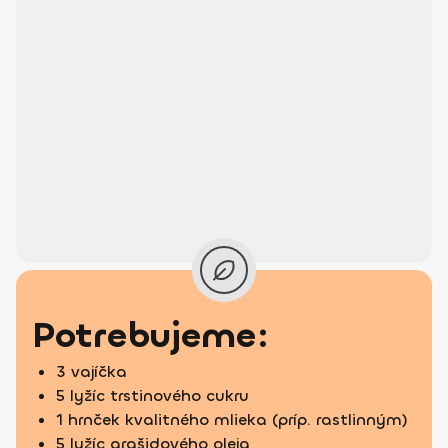
Potrebujeme:
3 vajíčka
5 lyžíc trstinového cukru
1 hrnček kvalitného mlieka (príp. rastlinným)
5 lyžíc arašidového oleja