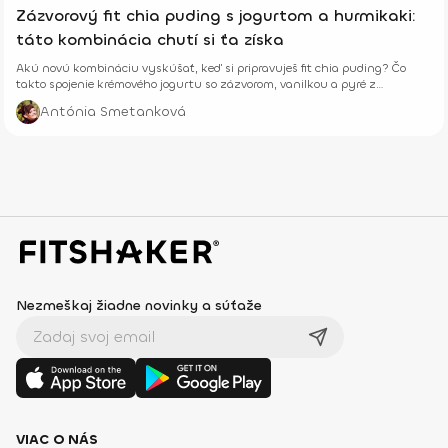
Zázvorový fit chia puding s jogurtom a hurmikaki:
táto kombinácia chutí si ťa získa
Akú novú kombináciu vyskúšať, keď si pripravuješ fit chia puding? Čo
takto spojenie krémového jogurtu so zázvorom, vanilkou a pyré z
hurmikaki?
Antónia Smetanková
Nezmeškaj žiadne novinky a súťaže
VIAC O NÁS