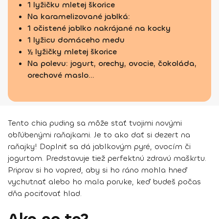
1 lyžičku mletej škorice
Na karamelizované jablká:
1 očistené jablko nakrájané na kocky
1 lyžicu domáceho medu
½ lyžičky mletej škorice
Na polevu: jogurt, orechy, ovocie, čokoláda,
orechové maslo...
Tento chia puding sa môže stať tvojimi novými
obľúbenými raňajkami. Je to ako dať si dezert na
raňajky! Doplniť sa dá jablkovým pyré, ovocím či
jogurtom. Predstavuje tiež perfektnú zdravú maškrtu.
Priprav si ho vopred, aby si ho ráno mohla hneď
vychutnať alebo ho mala poruke, keď budeš počas
dňa pociťovať hlad.
Ako na to?