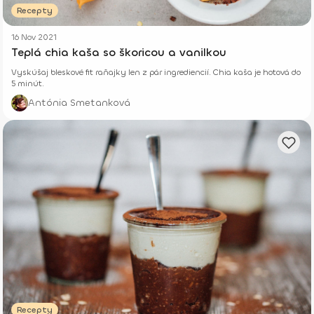
Recepty
16 Nov 2021
Teplá chia kaša so škoricou a vanilkou
Vyskúšaj bleskové fit raňajky len z pár ingrediencií. Chia kaša je hotová do
5 minút.
Antónia Smetanková
Recepty