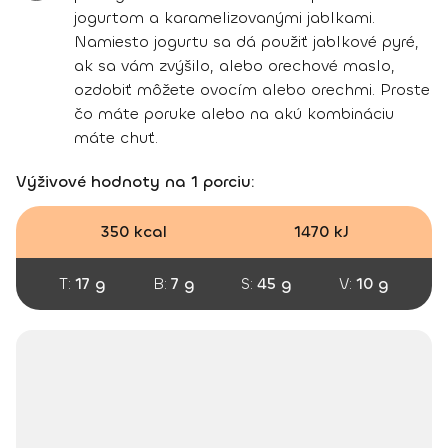
jogurtom a karamelizovanými jablkami.
Namiesto jogurtu sa dá použiť jablkové pyré,
ak sa vám zvýšilo, alebo orechové maslo,
ozdobiť môžete ovocím alebo orechmi. Proste
čo máte poruke alebo na akú kombináciu
máte chuť.
Výživové hodnoty na 1 porciu:
350 kcal
1470 kJ
T:
17 g
B:
7 g
S:
45 g
V:
10 g