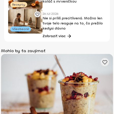
koláč s mrveničkou
Recepty
26 Júl 2026
Nie si príliš precitlivená. Možno len
tvoje telo reaguje na to, čo prežilo
kedysi dávno
Všeobecné
Zobraziť viac
Mohlo by ťa zaujímať