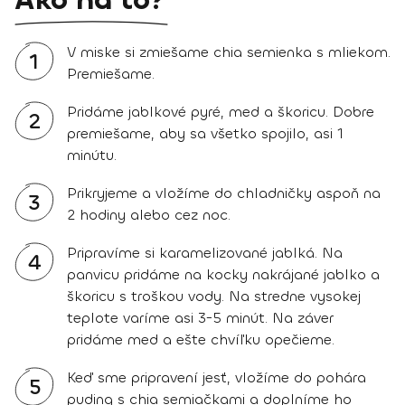
V miske si zmiešame chia semienka s mliekom.
1
Premiešame.
Pridáme jablkové pyré, med a škoricu. Dobre
2
premiešame, aby sa všetko spojilo, asi 1
minútu.
Prikryjeme a vložíme do chladničky aspoň na
3
2 hodiny alebo cez noc.
Pripravíme si karamelizované jablká. Na
4
panvicu pridáme na kocky nakrájané jablko a
škoricu s troškou vody. Na stredne vysokej
teplote varíme asi 3-5 minút. Na záver
pridáme med a ešte chvíľku opečieme.
Keď sme pripravení jesť, vložíme do pohára
5
puding s chia semiačkami a doplníme ho