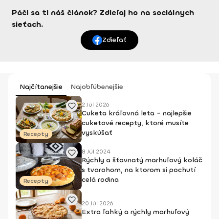
Páči sa ti náš článok? Zdieľaj ho na sociálnych
sieťach.
Zdieľať
Najčítanejšie
Najobľúbenejšie
2 Júl 2026
Cuketa kráľovná leta - najlepšie
cuketové recepty, ktoré musíte
vyskúšať
Recepty
8 Júl 2024
Rýchly a šťavnatý marhuľový koláč
s tvarohom, na ktorom si pochutí
celá rodina
Recepty
20 Júl 2026
Extra ľahký a rýchly marhuľový