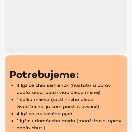
Potrebujeme:
4 lyžice chia semienok (hustotu si uprav
podľa seba, použi viac alebo menej)
1 šálku mlieka (rastlinného alebo
živočíšneho, ja som použila ovsené)
4 lyžice jablkového pyré
1 lyžicu domáceho medu (množstvo si uprav
podľa chuti)