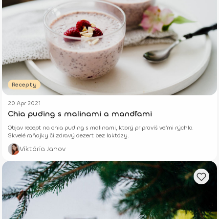
Recepty
20 Apr 2021
Chia puding s malinami a mandľami
Objav recept na chia puding s malinami, ktorý pripravíš veľmi rýchlo.
Skvelé raňajky či zdravý dezert bez laktózy.
Viktória Janov