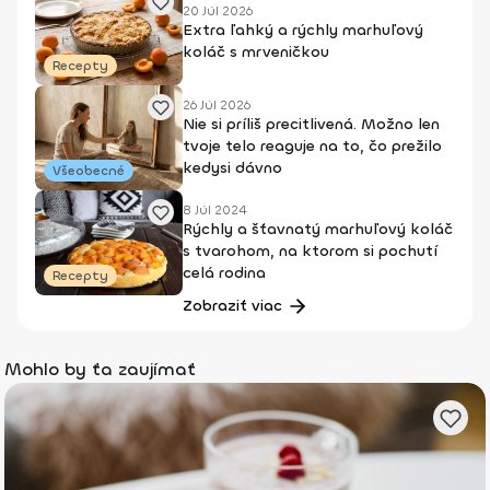
20 Júl 2026
Extra ľahký a rýchly marhuľový
koláč s mrveničkou
Recepty
26 Júl 2026
Nie si príliš precitlivená. Možno len
tvoje telo reaguje na to, čo prežilo
kedysi dávno
Všeobecné
8 Júl 2024
Rýchly a šťavnatý marhuľový koláč
s tvarohom, na ktorom si pochutí
celá rodina
Recepty
Zobraziť viac
Mohlo by ťa zaujímať