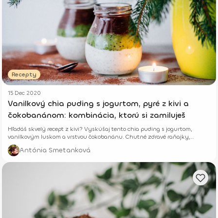
Recepty
15 Dec 2020
Vanilkový chia puding s jogurtom, pyré z kivi a
čokobanánom: kombinácia, ktorú si zamiluješ
Hľadáš skvelý recept z kivi? Vyskúšaj tento chia puding s jogurtom,
vanilkovým luskom a vrstvou čokobanánu. Chutné zdravé raňajky,
desiata či dezert.
Antónia Smetanková