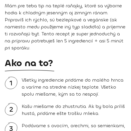
Mám pre teba tip na teplé raňajky, ktoré sa výborne
hodia k chladným jesenným aj zimným ránam.
Pripravíš ich rýchlo, sú bezlepkové a vegánske (ak
namiesto medu použijeme iný typ sladidla) a príjemne
ti rozvoňajú byt. Tento recept je super jednoduchý a
na prípravu potrebuješ len 5 ingrediencií + asi 5 minút
pri sporáku.
Ako na to?
Všetky ingrediencie pridáme do malého hrnca
1
a varíme na stredne nízkej teplote. Všetko
spolu miešame, kým sa to nespojí.
Kašu miešame do zhustnutia. Ak by bola príliš
2
hustá, pridáme ešte trošku mlieka.
Podávame s ovocím, orechmi, so semienkami,
3