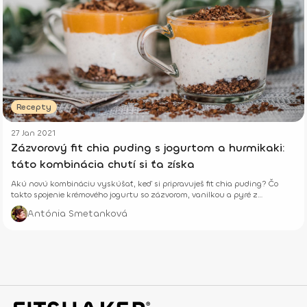
Recepty
27 Jan 2021
Zázvorový fit chia puding s jogurtom a hurmikaki:
táto kombinácia chutí si ťa získa
Akú novú kombináciu vyskúšať, keď si pripravuješ fit chia puding? Čo
takto spojenie krémového jogurtu so zázvorom, vanilkou a pyré z
hurmikaki?
Antónia Smetanková