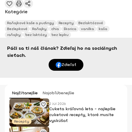
Kategórie
Raňajkové kaše a pudingy
Recepty
Bezlaktózové
Bezlepkové
Raňajky
chia
škorica
vanilka
kaša
raňajky
bez laktózy
bez lepku
Páči sa ti náš článok? Zdieľaj ho na sociálnych
sieťach.
Zdieľať
Najčítanejšie
Najobľúbenejšie
2 Júl 2026
Cuketa kráľovná leta - najlepšie
cuketové recepty, ktoré musíte
vyskúšať
Recepty