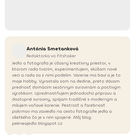
Antónia
Smetanková
Redaktorka vo Fitshaker
Jedlo a fotografia je úžasný kreatívny priestor, v
ktorom rada tvorím, experimentujem, skúšam nové
veci a rada sa s nimi podelím. Varenie ma baví a je to
moje hobby. Vyrastala som na dedine, preto dávam
prednosť domácim sezónnym surovinám a poctivým
výrobkom. Uprednostňujem jednoduchú prípravu a
dostupné suroviny, spájam tradičné s moderným a
milujem voňavé korenie. Pestrosť a farebnosť
pokrmov ma zaviedlo na cestu fotografie jedla a
všetkého čo je s ním spojené. Môj blog:
pekneajedlo.blogspot.cz