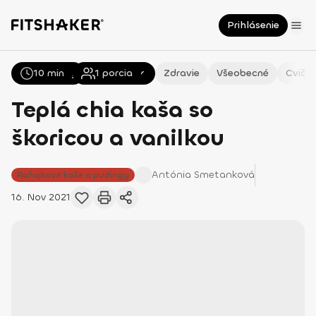
Prihlásenie
10 min
Všetky
Recepty
1
porcia
Zdravie
Všeobecné
Cvičen
Teplá chia kaša so
škoricou a vanilkou
Antónia
Smetanková
Raňajkové kaše a pudingy
16. Nov 2021