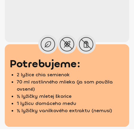
Potrebujeme:
2 lyžice chia semienok
70 ml rastlinného mlieka (ja som použila
ovsené)
½ lyžičky mletej škorice
1 lyžicu domáceho medu
½ lyžičky vanilkového extraktu (nemusí)