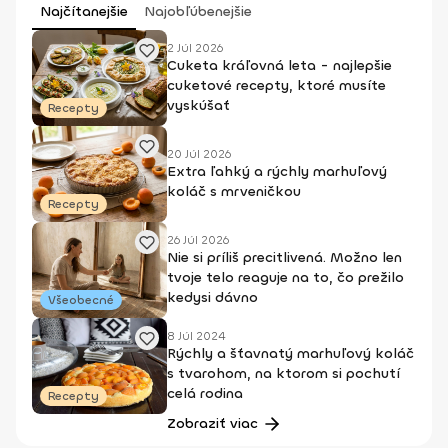
Najčítanejšie
Najobľúbenejšie
2 Júl 2026
Cuketa kráľovná leta - najlepšie
cuketové recepty, ktoré musíte
vyskúšať
Recepty
20 Júl 2026
Extra ľahký a rýchly marhuľový
koláč s mrveničkou
Recepty
26 Júl 2026
Nie si príliš precitlivená. Možno len
tvoje telo reaguje na to, čo prežilo
kedysi dávno
Všeobecné
8 Júl 2024
Rýchly a šťavnatý marhuľový koláč
s tvarohom, na ktorom si pochutí
celá rodina
Recepty
Zobraziť viac