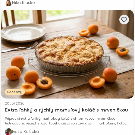
Nika Klasko
Recepty
20 Júl 2026
Extra ľahký a rýchly marhuľový koláč s mrveničkou
Priprav si extra ľahký marhuľový koláč s chrumkavou mrveničkou.
Jednoduchý recept z jogurtového cesta so šťavnatými marhuľami, hotový
z pár surovín.
Iveta Kašická