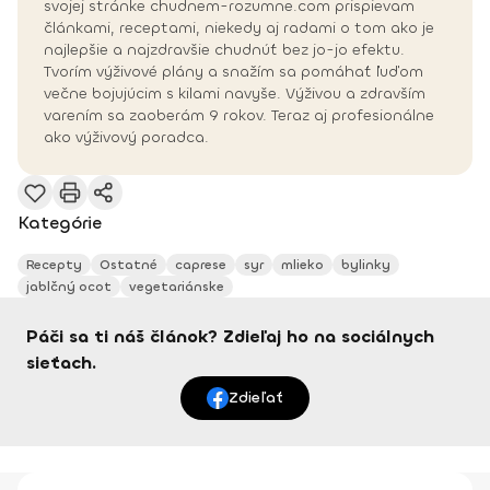
svojej stránke chudnem-rozumne.com prispievam
článkami, receptami, niekedy aj radami o tom ako je
najlepšie a najzdravšie chudnúť bez jo-jo efektu.
Tvorím výživové plány a snažím sa pomáhať ľuďom
večne bojujúcim s kilami navyše. Výživou a zdravším
varením sa zaoberám 9 rokov. Teraz aj profesionálne
ako výživový poradca.
Kategórie
Recepty
Ostatné
caprese
syr
mlieko
bylinky
jablčný ocot
vegetariánske
Páči sa ti náš článok? Zdieľaj ho na sociálnych
sieťach.
Zdieľať