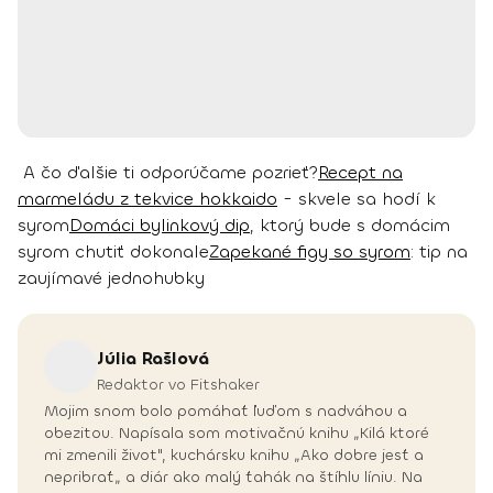
A čo ďalšie ti odporúčame pozrieť?
Recept na
marmeládu z tekvice hokkaido
- skvele sa hodí k
syrom
Domáci bylinkový dip
, ktorý bude s domácim
syrom chutiť dokonale
Zapekané figy so syrom
: tip na
zaujímavé jednohubky
Júlia
Rašlová
Redaktor vo Fitshaker
Mojim snom bolo pomáhať ľuďom s nadváhou a
obezitou. Napísala som motivačnú knihu „Kilá ktoré
mi zmenili život", kuchársku knihu „Ako dobre jesť a
nepribrať„ a diár ako malý ťahák na štíhlu líniu. Na