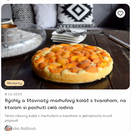
Recepty
8 Júl 2024
Rýchly a šťavnatý marhuľový koláč s tvarohom, na
ktorom si pochutí celá rodina
Tento úžasný koláč s marhuľami a tvarohom si jednoducho musíš
pripraviť.
Júlia Rašlová