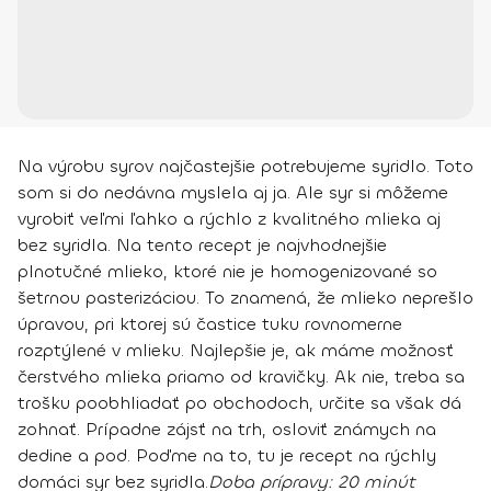
Na výrobu syrov najčastejšie potrebujeme syridlo. Toto
som si do nedávna myslela aj ja. Ale syr si môžeme
vyrobiť veľmi ľahko a rýchlo z kvalitného mlieka aj
bez syridla. Na tento recept je najvhodnejšie
plnotučné mlieko, ktoré nie je homogenizované so
šetrnou pasterizáciou. To znamená, že mlieko neprešlo
úpravou, pri ktorej sú častice tuku rovnomerne
rozptýlené v mlieku. Najlepšie je, ak máme možnosť
čerstvého mlieka priamo od kravičky. Ak nie, treba sa
trošku poobhliadať po obchodoch, určite sa však dá
zohnať. Prípadne zájsť na trh, osloviť známych na
dedine a pod. Poďme na to, tu je recept na rýchly
domáci syr bez syridla.
Doba prípravy
: 20 minút