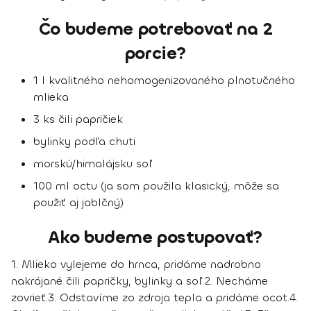
Čo budeme potrebovať na 2
porcie?
1 l kvalitného nehomogenizovaného plnotučného
mlieka
3 ks čili papričiek
bylinky podľa chuti
morskú/himalájsku soľ
100 ml octu (ja som použila klasický, môže sa
použiť aj jablčný)
Ako budeme postupovať?
1. Mlieko vylejeme do hrnca, pridáme nadrobno
nakrájané čili papričky, bylinky a soľ.
2. Necháme
zovrieť.
3. Odstavíme zo zdroja tepla a pridáme ocot.
4.