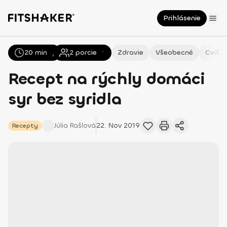
Prihlásenie
20 min
Všetky
Recepty
2
porcie
Zdravie
Všeobecné
Cvičen
Recept na rýchly domáci
syr bez syridla
Júlia
Rašlová
22. Nov 2019
Recepty