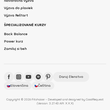
Novoročná výzva
Výzva do plaviek
Výzva Reštart
ŠPECIALIZOVANÉ KURZY
Back Balance
Power kurz
Zamiluj si beh
Daruj členstvo
Slovenčina
Čeština
Copyright © 2026 Fitshaker - Developed and designed by
GoodRequest
(
Version: 3.27.43 API: X.X.X
)