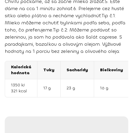
Chvíľu počkáme, až sa začne mlieko zrážať.
5. Ešte
dáme na cca 1 minútu zohriať.
6. Prelejeme cez husté
sitko alebo plátno a necháme vychladnúť.
Tip č.1
:
Mlieko môžeme ochutiť bylinkami podľa seba, podľa
toho, čo preferujeme.
Tip č.2:
Môžeme podávať so
zeleninou, ja som ho podávala ako šalát caprese. S
paradajkami, bazalkou a olivovým olejom.
Výživové
hodnoty na 1 porciu bez zeleniny a olivového oleja:
Kalorická
Tuky
Sacharidy
Bielkoviny
hodnota
1350 kJ
17 g
23 g
16 g
321 kcal