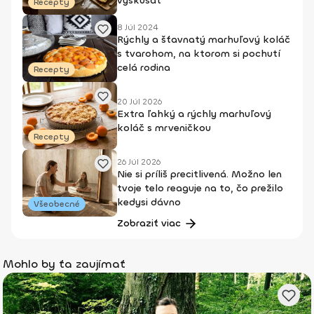
vyskúšať
Recepty
8 Júl 2024
Rýchly a šťavnatý marhuľový koláč
s tvarohom, na ktorom si pochutí
celá rodina
Recepty
20 Júl 2026
Extra ľahký a rýchly marhuľový
koláč s mrveničkou
Recepty
26 Júl 2026
Nie si príliš precitlivená. Možno len
tvoje telo reaguje na to, čo prežilo
kedysi dávno
Všeobecné
Zobraziť viac
Mohlo by ťa zaujímať