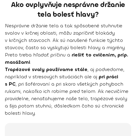
Ako ovplyvňuje nesprávne držanie
tela bolesť hlavy?
Nesprávne držanie tela a tak spôsobené stuhnutie
svalov v krčnej oblasti, môžu zapríčiniť blokády
v krčných stavcoch. Ak sú narušené funkcie týchto
stavcov, často sa vyskytujú bolesti hlavy a migrény.
Preto treba hľadať príčinu a
riešiť to cvičením, príp.
masážami
.
Trapézové svaly používame stále
, aj podvedome,
napríklad v stresových situáciách ale aj
pri práci
s PC
, pri šoférovaní a pri skoro všetkých pohyboch
rukami, nakoľko ich robíme pred telom. Ak necvičíme
pravidelne, nenaťahujeme naše telo, trapézové svaly
a šija potom stuhnú, dôsledkom čoho sú chronické
bolesti hlavy.