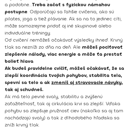
a podobne...
Treba začať s fyzickou námahou
postupne
. Odporúčajú sa ľahšie cvičenia, ako sú
pilates, joga a tiež plávanie. Ak sa na to jedinec cíti,
môže samozrejme pridať aj iné skupinové alebo
individuálne tréningy.
Od cvičení nemôžeš očakávať výsledky ihneď. Krvný
tlak sa nezníži zo dňa na deň. Ale
môžeš pociťovať
zlepšenie nálady, viac energie a môže ťa prestať
bolieť hlava
.
Ak budeš pravidelne cvičiť, môžeš očakávať, že sa
zlepší koordinácia tvojich pohybov, stabilita tela,
spevní sa telo a ak
zmeníš aj stravovacie návyky
,
tak aj schudneš.
Ak má telo pevné svaly, stabilitu a zvýšenú
zaťažiteľnosť, tak aj cirkulácia krvi sa zlepší. Vďaka
pohybu sa zlepšuje pružnosť ciev (nakoľko sa aj tam
nachádzajú svaly) a tak z dlhodobého hľadiska sa
zníži krvný tlak.