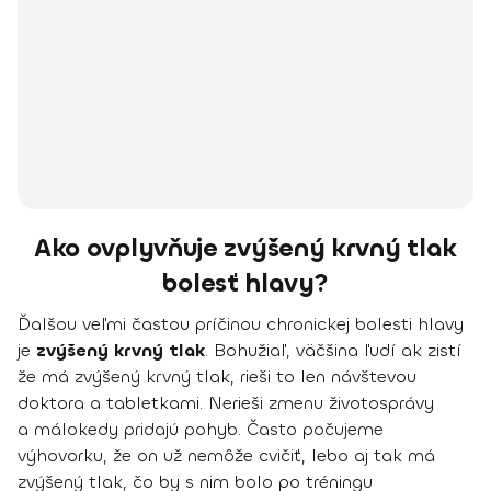
Ako ovplyvňuje zvýšený krvný tlak
bolesť hlavy?
Ďalšou veľmi častou príčinou chronickej bolesti hlavy
je
zvýšený krvný tlak
. Bohužiaľ, väčšina ľudí ak zistí
že má zvýšený krvný tlak, rieši to len návštevou
doktora a tabletkami. Nerieši zmenu životosprávy
a málokedy pridajú pohyb. Často počujeme
výhovorku, že on už nemôže cvičiť, lebo aj tak má
zvýšený tlak, čo by s nim bolo po tréningu