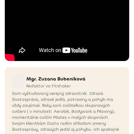
Mgr. Zuzana
Bubeníková
Redaktor vo Fitshaker
Som vyštudovaný verejný zdravotník. Zdravá
životospráva, zdravé jedlá, potraviny a pohyb ma
vždy zaujímali. Roky som cvičiteľkou skupinových
cvičení ( v minulosti: Aerobik, Bodywork a Piloxing),
momentálne cvičím Pilates v malých skupinách.
Svojim klientkám často radím ohľadom zmeny
životosprávy, zdravých jedál aj pohybu. Ich spokojné