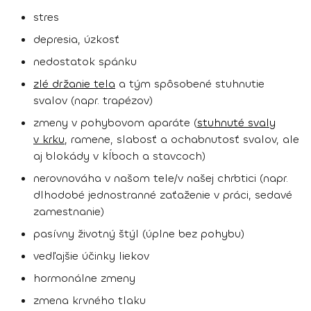
stres
depresia, úzkosť
nedostatok spánku
zlé držanie tela
a tým spôsobené stuhnutie
svalov (napr. trapézov)
zmeny v pohybovom aparáte (
stuhnuté svaly
v krku
, ramene, slabosť a ochabnutosť svalov, ale
aj blokády v kĺboch a stavcoch)
nerovnováha v našom tele/v našej chrbtici (napr.
dlhodobé jednostranné zaťaženie v práci, sedavé
zamestnanie)
pasívny životný štýl (úplne bez pohybu)
vedľajšie účinky liekov
hormonálne zmeny
zmena krvného tlaku