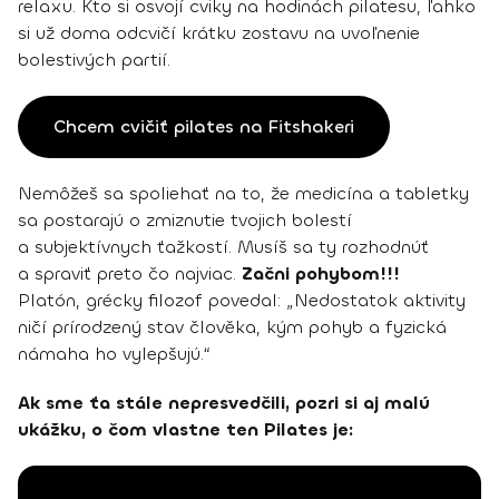
relaxu. Kto si osvojí cviky na hodinách pilatesu, ľahko
si už doma odcvičí krátku zostavu na uvoľnenie
bolestivých partií.
Chcem cvičiť pilates na Fitshakeri
Nemôžeš sa spoliehať na to, že medicína a tabletky
sa postarajú o zmiznutie tvojich bolestí
a subjektívnych ťažkostí. Musíš sa ty rozhodnúť
a spraviť preto čo najviac.
Začni pohybom!!!
Platón, grécky filozof povedal: „Nedostatok aktivity
ničí prírodzený stav člověka, kým pohyb a fyzická
námaha ho vylepšujú.“
Ak sme ťa stále nepresvedčili, pozri si aj malú
ukážku, o čom vlastne ten Pilates je: