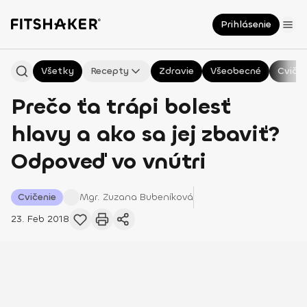
Prihlásenie
Všetky
Recepty
Zdravie
Všeobecné
Cvičen
Prečo ťa trápi bolesť
hlavy a ako sa jej zbaviť?
Odpoveď vo vnútri
Cvičenie
Mgr. Zuzana
Bubeníková
23. Feb 2018