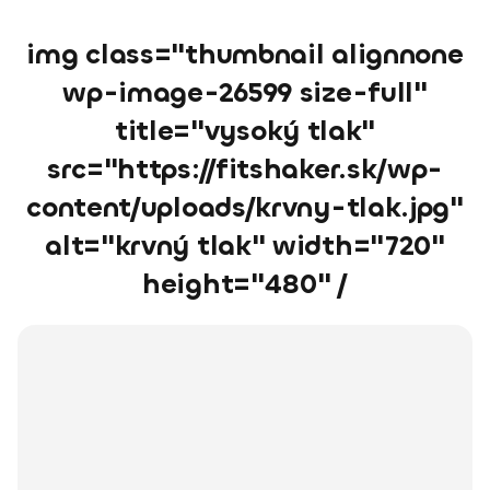
img class="thumbnail alignnone
wp-image-26599 size-full"
title="vysoký tlak"
src="https://fitshaker.sk/wp-
content/uploads/krvny-tlak.jpg"
alt="krvný tlak" width="720"
height="480" /