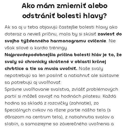
Ako mám zmierniť alebo
odstrániť bolesti hlavy?
Ak sa aj u teba objavujú častejšie bolesti hlavy ako
doteraz a nevieš príčinu, mala by si skúsiť
zaviesť do
svojho týždenného harmonogramu cvičenie
. Nie
však silové a kardio tréningy.
Najpravdepodobnejšia príčina bolesti hláv je to, že
svaly sú chronicky skrátené v oblasti krčnej
chrbtice a tie sa musia uvoľniť.
Naše svaly
nepotrebujú sa len posilniť a natiahnuť ale sústavne
sa potrebujú aj uvoľňovať.
Správne uvoľňovanie svalstva, zvlášť problémových
partií si môžeš osvojiť na hodinách pilatesu. Každá
hodina sa skladá z rozcvičky (zahriatie), zo
špeciálnych cvikov na rôzne partie nášho tela (s
dôrazom na centrum tela), z natiahnutia svalov a
slabín, a samozrejme so záverečného uvoľnenia a