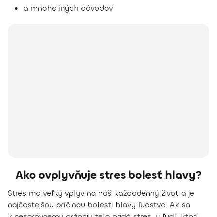
a mnoho iných dôvodov
Ako ovplyvňuje stres bolesť hlavy?
Stres má veľký vplyv na náš každodenný život a je
najčastejšou príčinou bolesti hlavy ľudstva. Ak sa
k nesprávnemu držaniu tela pridá stres, u ľudí, ktorí