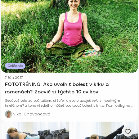
Cvičenie
7 Jún 2017
FOTOTRÉNING: Ako uvoľniť bolesť v krku a
ramenách? Zacvič si týchto 10 cvikov
Sedávaš veľa za počítačom, si šofér, alebo pracuješ veľa s mobilným
telefónom? z toho všetkého môžeš pociťovať bolesť v krku. Pozri cviky na
uvoľnenie.
Nikol Chovancová