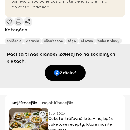
úsmevy a spoločne dosiahnuté ciele, sú pre mňa
najväčšou odmenou.
Kategórie
Cvičenie
Zdravie
Všeobecné
Jóga
pilates
bolesť hlavy
Páči sa ti náš článok? Zdieľaj ho na sociálnych
sieťach.
Zdieľať
Najčítanejšie
Najobľúbenejšie
2 Júl 2026
Cuketa kráľovná leta - najlepšie
cuketové recepty, ktoré musíte