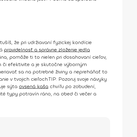
ušíš, že pri udržiavaní fyzickej kondície
ná
pravidelnosť a správne zloženie jedla
na, pomôže ti to nielen pri dosahovaní cieľov,
i efektivite
a je skutočne výborným
eriavať sa na potrebné živiny a nepreháňať to
ie v tvojich cieľoch.
TIP:
Pozoruj svoje návyky
uje sýta
ovsená kaša
chvíľu po zobudení,
čité typy potravín ráno, na obed či večer a