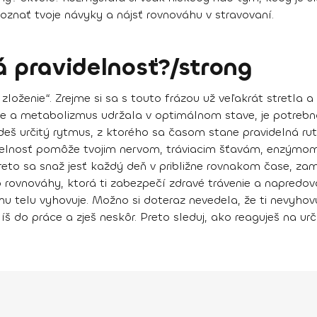
poznať tvoje návyky a nájsť rovnováhu v stravovaní.
á pravidelnosť?/strong
loženie“. Zrejme si sa s touto frázou už veľakrát stretla a t
nie a metabolizmus udržala v optimálnom stave
, je potreb
eš určitý rytmus, z ktorého sa časom stane pravidelná ruti
delnosť
pomôže tvojim nervom, tráviacim šťavám, enzýmom č
Preto sa snaž
jesť každý deň v približne rovnakom čase
, zam
o rovnováhy, ktorá ti zabezpečí zdravé trávenie a napredovan
mu telu vyhovuje
. Možno si doteraz nevedela, že ti nevyhov
líš do práce a zješ neskôr. Preto sleduj, ako reaguješ na ur