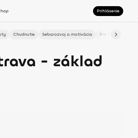
Shop
Prihlásenie
sty
Chudnutie
Sebarozvoj a motivácia
Pre fitmaminky
trava - základ