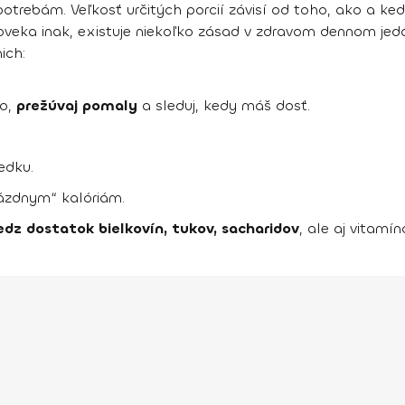
 potrebám
. Veľkosť určitých porcií závisí od toho, ako a ked
loveka inak, existuje niekoľko zásad v zdravom dennom jedá
ich:
to,
prežúvaj pomaly
a sleduj, kedy máš dosť.
edku.
rázdnym“ kalóriám.
edz dostatok
bielkovín, tukov, sacharidov
, ale aj vitamí