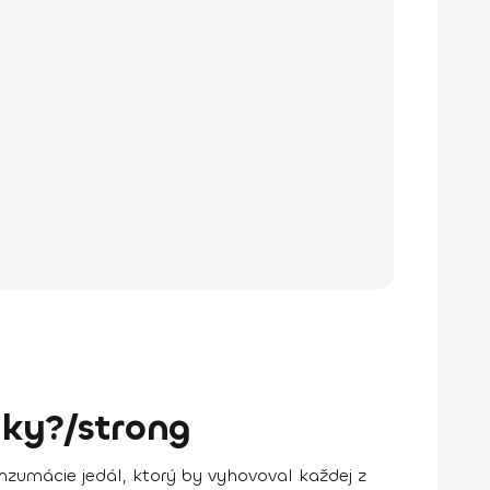
yky?/strong
nzumácie jedál
, ktorý by vyhovoval každej z