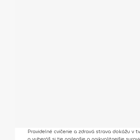
Pravidelné cvičenie a zdravá strava dokážu v tv
a vyberáš si tie najlepšie a najkvalitnejšie s