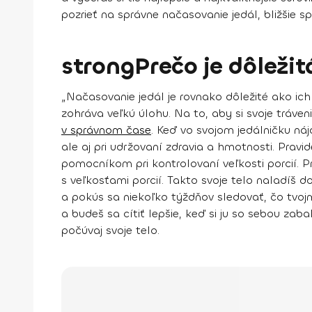
pozrieť na správne načasovanie jedál, bližšie s
strongPrečo je dôležit
„Načasovanie jedál je rovnako dôležité ako ich z
zohráva veľkú úlohu. Na to,
aby si svoje tráve
v správnom čase
.
Keď vo svojom jedálničku nájd
ale aj pri udržovaní zdravia a hmotnosti. Pravi
pomocníkom pri kontrolovaní veľkosti porcií. 
s veľkosťami porcií. Takto svoje telo naladíš d
a
pokús sa niekoľko týždňov sledovať, čo tvoj
a budeš sa cítiť lepšie, keď si ju so sebou zaba
počúvaj svoje telo
.