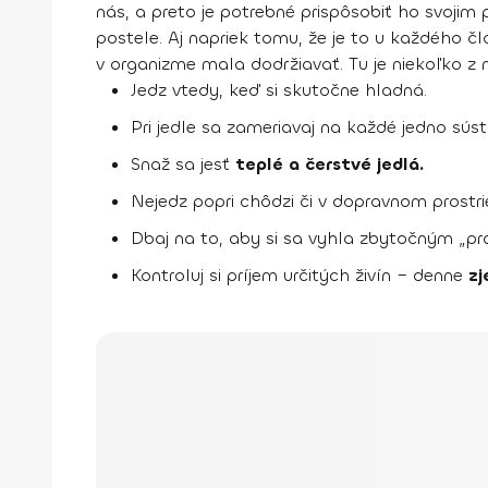
nás, a preto
je potrebné prispôsobiť ho svojim
postele. Aj napriek tomu, že je to u každého č
v organizme mala dodržiavať.
Tu je niekoľko z n
Jedz vtedy, keď si skutočne hladná.
Pri jedle sa zameriavaj na každé jedno sús
Snaž sa jesť
teplé a čerstvé jedlá.
Nejedz popri chôdzi či v dopravnom prostri
Dbaj na to, aby si sa vyhla zbytočným „p
Kontroluj si príjem určitých živín – denne
zj