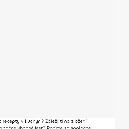
 recepty v kuchyni? Záleží ti na zložení
je skutočne vhodné jesť? Poďme sa spoločne