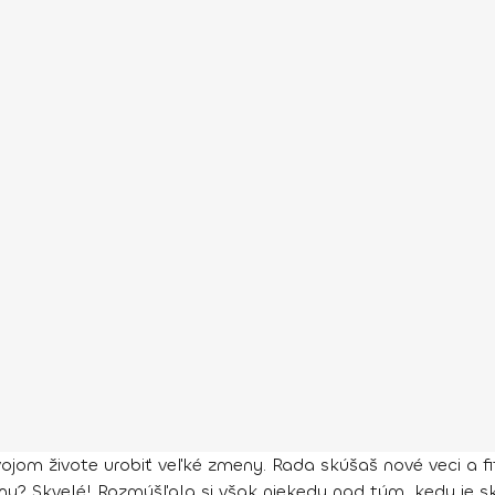
ojom živote urobiť veľké zmeny. Rada skúšaš nové veci a fit
uroviny? Skvelé! Rozmýšľala si však niekedy nad tým, kedy 