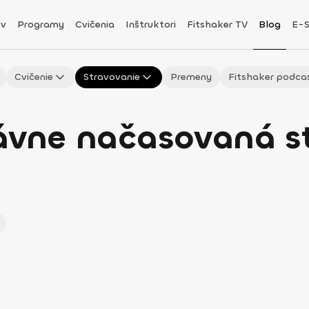
v
Programy
Cvičenia
Inštruktori
Fitshaker TV
Blog
E-
Cvičenie
Stravovanie
Premeny
Fitshaker podca
rávne načasovaná s