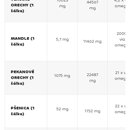
10623
4,2 x vi
44567
ORECHY (1
mg
omega 
mg
šálka)
2000 
MANDLE (1
5,7 mg
viac
11462 mg
šálka)
omega 
PEKANOVÉ
21 x via
22487
1075 mg
ORECHY (1
omega 
mg
šálka)
22 x via
PŠENICA (1
52 mg
1152 mg
omega 
šálka)