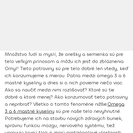
Množstvo ľudí si myslí, že oriešky a semienka sú pre
telo veľkým prínosom a môžu ich jesť do zbláznenia.
Omyl! Tieto potraviny sú pre telo dobré len vtedy, keď
ich konzumujeme s mierou.
Patria medzi omega 3 a 6
mastné kyseliny
a dnes si o nich povieme niečo viac.
Ako sa naučiť medzi nimi rozlišovať? Ktoré sú tie
dobré a ktoré menej? Ako konzumovať tieto potraviny
a nepribrať? Všetko o tomto fenoméne nižšie.
Omega
3 a 6 mastné kyseliny
sú pre naše telo nevyhnutné.
Potrebujeme ich na stavbu nových zdravých buniek,
správnu funkciu mozgu, nervového systému, tiež
upravujú krvný tlak a majú protizápalové vlastnosti.