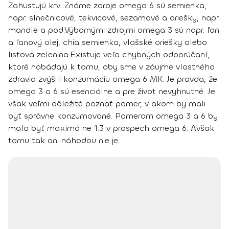
Zahusťujú krv...
Známe zdroje omega 6
sú semienka,
napr. slnečnicové, tekvicové, sezamové a oriešky, napr.
mandle a pod.
Výbornými
zdrojmi omega 3
sú napr. ľan
a ľanový olej, chia semienka, vlašské oriešky alebo
listová zelenina.
Existuje veľa chybných odporúčaní,
ktoré nabádajú k tomu, aby sme v záujme vlastného
zdravia zvýšili konzumáciu omega 6 MK. Je pravda, že
omega 3 a 6 sú esenciálne a pre život nevyhnutné. Je
však veľmi dôležité poznať pomer, v akom by mali
byť správne konzumované. Pomerom omega 3 a 6 by
malo byť
maximálne 1:3 v prospech omega 6
. Avšak
tomu tak ani náhodou nie je.