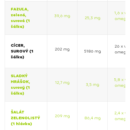
FAZUĽA,
1,6 x vi
zelená,
39,6 mg
25,3 mg
omega 
surová (1
šálka)
CÍCER,
26 x vi
202 mg
SUROVÝ (1
5186 mg
omega 
šálka)
SLADKÝ
5,8 x vi
HRÁŠOK,
12,7 mg
3,5 mg
omega 
surový (1
šálka)
ŠALÁT
2,4 x vi
209 mg
ZELENOLISTÝ
86,4 mg
omega 
(1 hlávka)