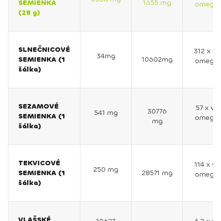
SEMIENKA
1655 mg
omega 
(28 g)
SLNEČNICOVÉ
312 x vi
34mg
SEMIENKA (1
10602mg
omega 
šálka)
SEZAMOVÉ
57 x via
30776
541 mg
SEMIENKA (1
omega 
mg
šálka)
TEKVICOVÉ
114 x vi
250 mg
SEMIENKA (1
28571 mg
omega 
šálka)
VLAŠSKÉ