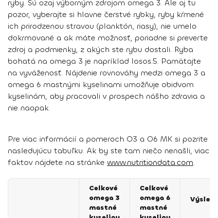
ryby. Sú ozaj výborným zdrojom omega 3
. Ale aj tu
pozor, vyberajte si hlavne čerstvé rybky, ryby kŕmené
ich prirodzenou stravou (planktón, riasy), nie umelo
dokrmované a ak máte možnosť, poriadne si preverte
zdroj a podmienky, z akých ste rybu dostali. Ryba
bohatá na omega 3 je napríklad losos.
5.
Pamätajte
na vyváženosť
. Nájdenie rovnováhy medzi omega 3 a
omega 6 mastnými kyselinami umožňuje obidvom
kyselinám, aby pracovali v prospech nášho zdravia a
nie naopak.
Pre viac informácií a pomeroch O3 a O6 MK si pozrite
nasledujúcu tabuľku. Ak by ste tam niečo nenašli, viac
faktov nájdete na stránke
www.nutritiondata.com
.
Celkové
Celkové
omega 3
omega 6
Výsled
mastné
mastné
kyseliny
kyseliny