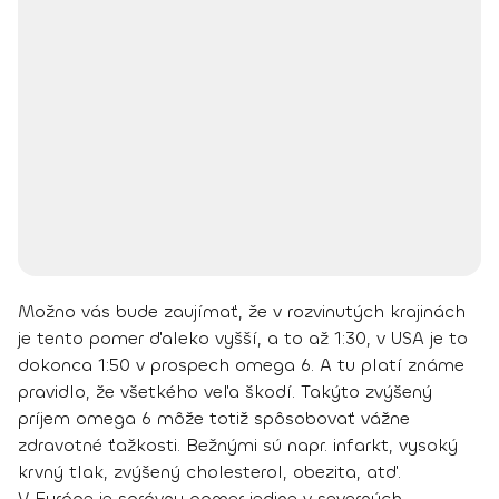
Možno vás bude zaujímať, že
v rozvinutých krajinách
je tento pomer ďaleko vyšší, a to až 1:30
, v USA je to
dokonca 1:50 v prospech omega 6. A tu platí známe
pravidlo, že všetkého veľa škodí. Takýto zvýšený
príjem omega 6 môže totiž spôsobovať vážne
zdravotné ťažkosti. Bežnými sú napr. infarkt, vysoký
krvný tlak, zvýšený cholesterol, obezita, atď.
V Európe je
správny pomer jedine v severných