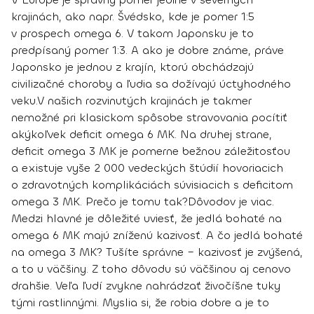
krajinách
, ako napr. Švédsko, kde je pomer 1:5
v prospech omega 6. V takom Japonsku je to
predpísaný pomer 1:3. A ako je dobre známe, práve
Japonsko je jednou z krajín, ktorú obchádzajú
civilizačné choroby a ľudia sa dožívajú úctyhodného
veku.
V našich rozvinutých krajinách je takmer
nemožné pri klasickom spôsobe stravovania pocítiť
akýkoľvek deficit omega 6 MK
. Na druhej strane,
deficit omega 3 MK je pomerne bežnou záležitosťou
a existuje vyše 2 000 vedeckých štúdií hovoriacich
o zdravotných komplikáciách súvisiacich s deficitom
omega 3 MK. Prečo je tomu tak?
Dôvodov je viac.
Medzi hlavné je dôležité uviesť, že
jedlá bohaté na
omega 6 MK majú zníženú kazivosť
. A čo jedlá bohaté
na omega 3 MK? Tušíte správne – kazivosť je zvýšená,
a to u väčšiny. Z toho dôvodu sú väčšinou aj cenovo
drahšie. Veľa ľudí zvykne nahrádzať živočíšne tuky
tými rastlinnými. Myslia si, že robia dobre a je to