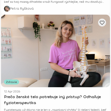
keď sa tvoj mozog dlhodobo snaží fungovať rýchlejšie, než mu dovoľujú
jeho biologické limity.
Petra Ryšková
Zdravie
12 Apr 2026
Prečo ženské telo potrebuje iný prístup? Odhaľuje
fyzioterapeutka
Fyzioterapia už dávno nie je len o „naprávaní chrbta“ či riešení bolesti, keď