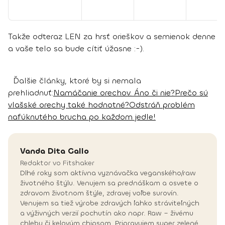
Takže odteraz LEN za hrsť orieškov a semienok denne
a vaše telo sa bude cítiť úžasne :-).
Ďalšie články, ktoré by si nemala
prehliadnuť:
Namáčanie orechov. Áno či nie?
Prečo sú
vlašské orechy také hodnotné?
Odstráň problém
nafúknutého brucha po každom jedle!
Vanda
Dita Gallo
Redaktor vo Fitshaker
Dlhé roky som aktívna vyznávačka veganského/raw
životného štýlu. Venujem sa prednáškam a osvete o
zdravom životnom štýle, zdravej voľbe surovín.
Venujem sa tiež výrobe zdravých ľahko stráviteľných
a výživných verzií pochutín ako napr. Raw – živému
chlebu či kelovým chipsom. Pripravujem super zelené