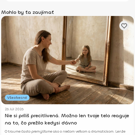
Mohlo by ťa zaujímať
Všeobecné
26 Júl 2026
Nie si príliš precitlivená. Možno len tvoje telo reaguje
na to, čo prežilo kedysi dávno
O traume často premýšľame ako o niečom veľkom a dramatickom. Lenže