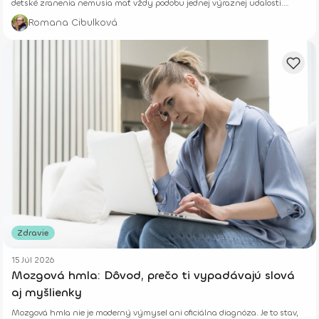
detské zranenia nemusia mať vždy podobu jednej výraznej udalosti.
Niekedy rastú potichu.
Romana Cibulková
Zdravie
15 Júl 2026
Mozgová hmla: Dôvod, prečo ti vypadávajú slová
aj myšlienky
Mozgová hmla nie je moderný výmysel ani oficiálna diagnóza. Je to stav,