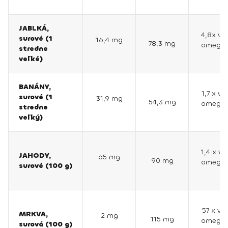
JABLKÁ,
4,8x vi
surové (1
16,4 mg
78,3 mg
omega 
stredne
veľké)
BANÁNY,
1,7 x vi
surové (1
31,9 mg
54,3 mg
omega 
stredne
veľký)
1,4 x vi
JAHODY,
65 mg
90 mg
omega 
surové (100 g)
57 x via
MRKVA,
2 mg
115 mg
omega 
surová (100 g)