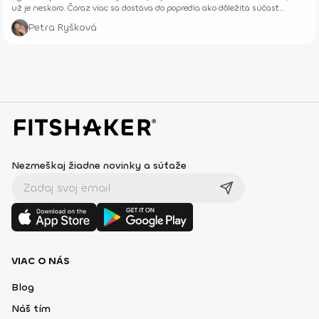
už je neskoro. Čoraz viac sa dostáva do popredia ako dôležitá súčasť
prevencie, starostlivosti o telo aj celkového zdravia – fyzického aj
Petra Ryšková
psychického.
Nezmeškaj žiadne novinky a súťaže
VIAC O NÁS
Blog
Náš tím