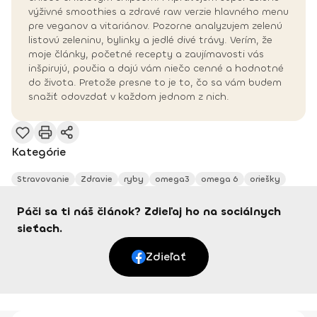
výživné smoothies a zdravé raw verzie hlavného menu
pre veganov a vitariánov. Pozorne analyzujem zelenú
listovú zeleninu, bylinky a jedlé divé trávy. Verím, že
moje články, početné recepty a zaujímavosti vás
inšpirujú, poučia a dajú vám niečo cenné a hodnotné
do života. Pretože presne to je to, čo sa vám budem
snažiť odovzdať v každom jednom z nich.
Kategórie
Stravovanie
Zdravie
ryby
omega3
omega 6
oriešky
Páči sa ti náš článok? Zdieľaj ho na sociálnych
sieťach.
Zdieľať