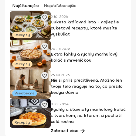
Najčítanejšie
Najobľúbenejšie
2 Júl 2026
Cuketa kráľovná leta - najlepšie
cuketové recepty, ktoré musíte
vyskúšať
Recepty
20 Júl 2026
Extra ľahký a rýchly marhuľový
koláč s mrveničkou
Recepty
26 Júl 2026
Nie si príliš precitlivená. Možno len
tvoje telo reaguje na to, čo prežilo
kedysi dávno
Všeobecné
8 Júl 2024
Rýchly a šťavnatý marhuľový koláč
s tvarohom, na ktorom si pochutí
celá rodina
Recepty
Zobraziť viac