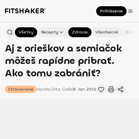
Prihlásenie
Všetky
Recepty
Zdravie
Všeobecné
Cvičen
Aj z orieškov a semiačok
môžeš rapídne pribrať.
Ako tomu zabrániť?
Stravovanie
Vanda
Dita Gallo
8. Jan 2016