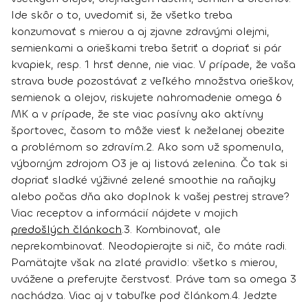
Ide skôr o to, uvedomiť si, že
všetko treba
konzumovať s mierou
a aj zjavne zdravými olejmi,
semienkami a orieškami treba šetriť a dopriať si pár
kvapiek, resp.
1 hrsť denne
, nie viac. V prípade, že vaša
strava bude pozostávať z veľkého množstva orieškov,
semienok a olejov, riskujete nahromadenie omega 6
MK a v prípade, že ste viac pasívny ako aktívny
športovec, časom to môže viesť k neželanej obezite
a problémom so zdravím.
2.
Ako som už spomenula,
výborným zdrojom O3 je aj listová zelenina
. Čo tak si
dopriať sladké výživné zelené smoothie na raňajky
alebo počas dňa ako doplnok k vašej pestrej strave?
Viac receptov a informácií nájdete v mojich
predošlých článkoch
.
3.
Kombinovať, ale
neprekombinovať
. Neodopierajte si nič, čo máte radi.
Pamätajte však na zlaté pravidlo: všetko s mierou,
uvážene a preferujte čerstvosť. Práve tam sa omega 3
nachádza. Viac aj v tabuľke pod článkom.
4.
Jedzte