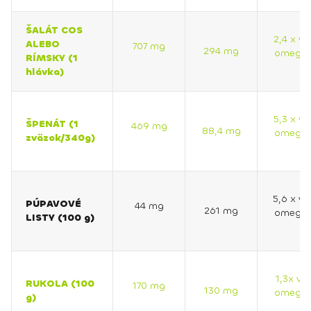
ŠALÁT COS
2,4 x vi
ALEBO
707 mg
294 mg
omega 
RÍMSKY (1
hlávka)
5,3 x vi
ŠPENÁT (1
469 mg
88,4 mg
omega 
zväzok/340g)
5,6 x vi
PÚPAVOVÉ
44 mg
261 mg
omega 
LISTY (100 g)
1,3x via
RUKOLA (100
170 mg
130 mg
omega 
g)