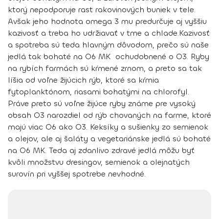
ktorý nepodporuje rast rakovinových buniek v tele.
Avšak jeho hodnota omega 3 mu predurčuje aj vyššiu
kazivosť a treba ho udržiavať v tme a chlade.
Kazivosť
a spotreba
sú teda hlavným dôvodom, prečo sú naše
jedlá tak bohaté na O6 MK ochudobnené o O3. Ryby
na rybích farmách sú kŕmené zrnom, a preto sa tak
líšia od voľne žijúcich rýb, ktoré sa kŕmia
fytoplanktónom, riasami bohatými na chlorofyl.
Práve preto sú voľne žijúce ryby známe pre vysoký
obsah O3 narozdiel od rýb chovaných na farme, ktoré
majú viac O6 ako O3. Keksíky a sušienky zo semienok
a olejov, ale aj šaláty a vegetariánske jedlá sú bohaté
na O6 MK. Teda aj zdanlivo
zdravé jedlá môžu byť
kvôli množstvu dresingov, semienok a olejnatých
surovín pri vyššej spotrebe nevhodné.