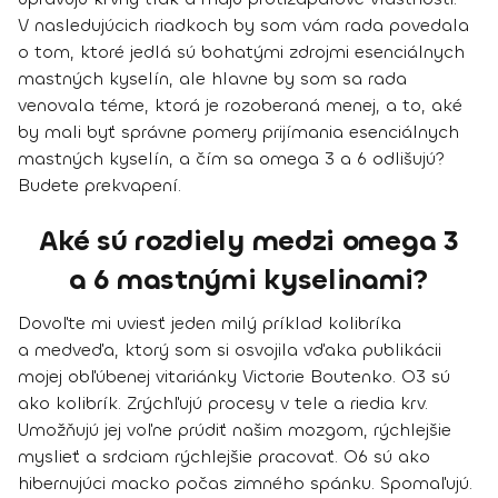
V nasledujúcich riadkoch by som vám rada povedala
o tom,
ktoré jedlá sú bohatými zdrojmi esenciálnych
mastných kyselín
, ale hlavne by som sa rada
venovala téme, ktorá je rozoberaná menej, a to, aké
by mali byť
správne pomery prijímania esenciálnych
mastných kyselín
, a čím sa omega 3 a 6 odlišujú?
Budete prekvapení.
Aké sú rozdiely medzi omega 3
a 6 mastnými kyselinami?
Dovoľte mi uviesť jeden milý príklad kolibríka
a medveďa, ktorý som si osvojila vďaka publikácii
mojej obľúbenej vitariánky Victorie Boutenko. O3 sú
ako kolibrík. Zrýchľujú procesy v tele a riedia krv.
Umožňujú jej voľne prúdiť našim mozgom, rýchlejšie
myslieť a srdciam rýchlejšie pracovať. O6 sú ako
hibernujúci macko počas zimného spánku. Spomaľujú.