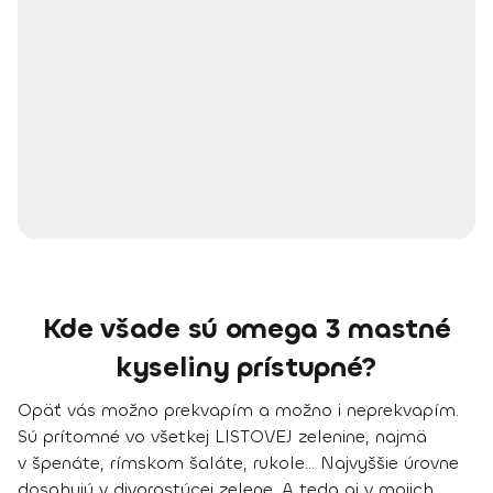
Kde všade sú omega 3 mastné
kyseliny prístupné?
Opäť vás možno prekvapím a možno i neprekvapím.
Sú prítomné
vo všetkej LISTOVEJ zelenine, najmä
v špenáte, rímskom šaláte, rukole
... Najvyššie úrovne
dosahujú v
divorastúcej zelene
. A teda aj v mojich