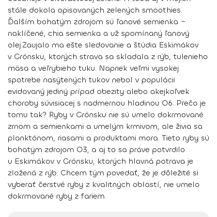
stále dokola opisovaných zelených smoothies.
Ďalším bohatým zdrojom sú
ľanové semienka
–
naklíčené,
chia semienka
a už spomínaný
ľanový
olej
.
Zaujalo ma ešte sledovanie a štúdia Eskimákov
v Grónsku, ktorých strava sa skladala z rýb, tulenieho
mäsa a veľrybieho tuku. Napriek veľmi vysokej
spotrebe nasýtených tukov nebol v populácii
evidovaný jediný prípad obezity alebo akejkoľvek
choroby súvisiacej s nadmernou hladinou O6. Prečo je
tomu tak? Ryby v Grónsku nie sú umelo dokrmované
zrnom a semienkami a umelým krmivom, ale živia sa
planktónom, riasami a produktami mora. Tieto ryby sú
bohatým zdrojom O3, a aj to sa práve potvrdilo
u Eskimákov v Grónsku, ktorých hlavná potrava je
zložená z rýb. Chcem tým povedať, že je
dôležité si
vyberať čerstvé ryby z kvalitných oblastí
, nie umelo
dokrmované ryby z fariem.