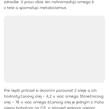
zdravšie. V praxi však len nahromaďujú omega 6
v tele a spomaľujú metabolizmus.
Pre lepší príklad si dovolím porovnať 2 oleje a ich
hodnoty:
Ľanový olej - 4,2 x viac omega 3
Slnečnicový
olej – 78 x viac omega 6
Ľanový olej
je jedným z mála
olejov bohatým na O3, a zároveň jediným olejom,