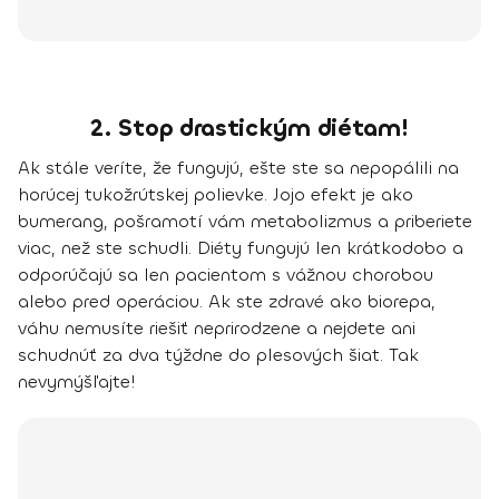
2. Stop drastickým diétam!
Ak stále veríte, že fungujú, ešte ste sa nepopálili na
horúcej tukožrútskej polievke. Jojo efekt je ako
bumerang, pošramotí vám metabolizmus a priberiete
viac, než ste schudli. Diéty fungujú len krátkodobo a
odporúčajú sa len pacientom s vážnou chorobou
alebo pred operáciou. Ak ste zdravé ako biorepa,
váhu nemusíte riešiť neprirodzene a nejdete ani
schudnúť za dva týždne do plesových šiat.
Tak
nevymýšľajte!