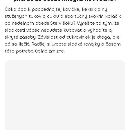
Čokoláda k poobedňajšej kávičke, keksík plný
stužených tukov a cukru alebo tučný svokrin koláčik
po nedeľnom obede.
Ste v šoku? Vyriešite to tým, že
sladkosti vôbec nebudete kupovať a vyhodíte aj
skryté zásoby. Závislosť od cukroviniek je droga, ale
dá sa liečiť. Radšej si urobte sladké raňajky a časom
táto potreba úplne zmizne.