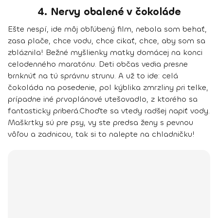
4. Nervy obalené v čokoláde
Ešte nespí, ide môj obľúbený film, nebola som behať,
zasa plače, chce vodu, chce cikať, chce, aby som sa
zbláznila! Bežné myšlienky matky domácej na konci
celodenného maratónu. Deti občas vedia presne
brnknúť na tú správnu strunu. A už to ide: celá
čokoláda na posedenie, pol kýblika zmrzliny pri telke,
prípadne iné prvoplánové utešovadlo, z ktorého sa
fantasticky priberá.
Choďte sa vtedy radšej napiť vody
.
Maškrtky sú pre psy, vy ste predsa ženy s pevnou
vôľou a zadnicou, tak si to nalepte na chladničku!