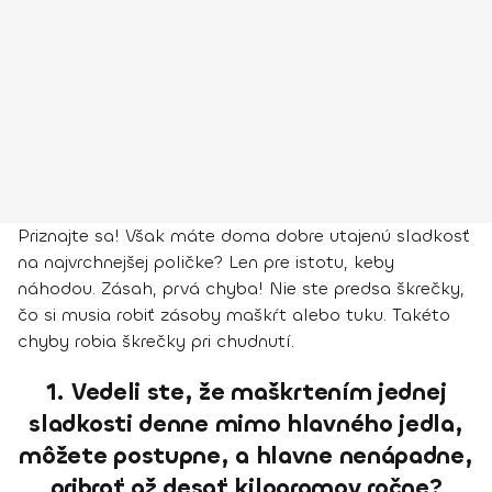
Priznajte sa! Však máte doma dobre utajenú sladkosť
na najvrchnejšej poličke? Len pre istotu, keby
náhodou. Zásah, prvá chyba! Nie ste predsa škrečky,
čo si musia robiť zásoby maškŕt alebo tuku. Takéto
chyby robia škrečky pri chudnutí.
1. Vedeli ste, že maškrtením jednej
sladkosti denne mimo hlavného jedla,
môžete postupne, a hlavne nenápadne,
pribrať až desať kilogramov ročne?