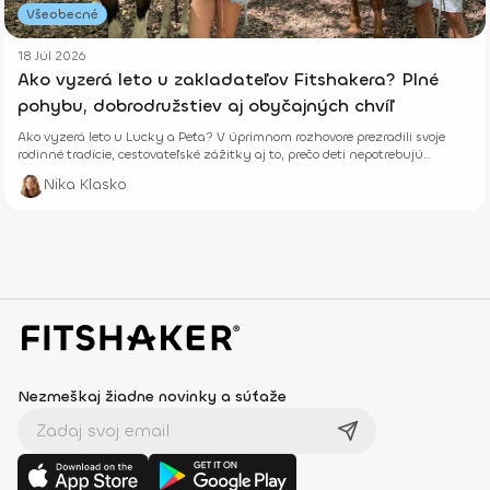
Všeobecné
18 Júl 2026
Ako vyzerá leto u zakladateľov Fitshakera? Plné
pohybu, dobrodružstiev aj obyčajných chvíľ
Ako vyzerá leto u Lucky a Peťa? V úprimnom rozhovore prezradili svoje
rodinné tradície, cestovateľské zážitky aj to, prečo deti nepotrebujú
dokonalé prázdniny.
Nika Klasko
Nezmeškaj žiadne novinky a súťaže