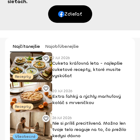
sieťach.
Zdieľať
Najčítanejšie
Najobľúbenejšie
2 Júl 2026
Cuketa kráľovná leta - najlepšie
cuketové recepty, ktoré musíte
vyskúšať
Recepty
20 Júl 2026
Extra ľahký a rýchly marhuľový
koláč s mrveničkou
Recepty
26 Júl 2026
Nie si príliš precitlivená. Možno len
tvoje telo reaguje na to, čo prežilo
kedysi dávno
Všeobecné