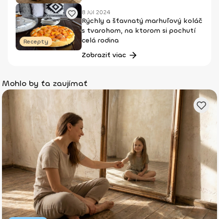
8 Júl 2024
Rýchly a šťavnatý marhuľový koláč
s tvarohom, na ktorom si pochutí
celá rodina
Recepty
Zobraziť viac
Mohlo by ťa zaujímať