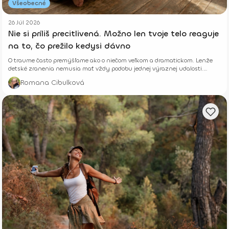
Všeobecné
26 Júl 2026
Nie si príliš precitlivená. Možno len tvoje telo reaguje
na to, čo prežilo kedysi dávno
O traume často premýšľame ako o niečom veľkom a dramatickom. Lenže
detské zranenia nemusia mať vždy podobu jednej výraznej udalosti.
Niekedy rastú potichu.
Romana Cibulková