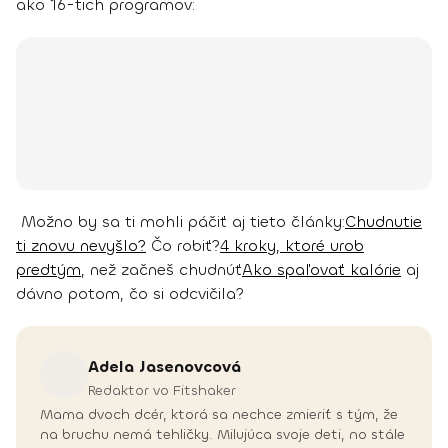
ako 16-tich programov:
Možno by sa ti mohli páčiť aj tieto články:
Chudnutie
ti znovu nevyšlo?
Čo robiť?
4 kroky, ktoré urob
predtým
, než začneš chudnúť
Ako spaľovať kalórie
aj
dávno potom, čo si odcvičila?
Adela
Jasenovcová
Redaktor vo Fitshaker
Mama dvoch dcér, ktorá sa nechce zmieriť s tým, že
na bruchu nemá tehličky. Milujúca svoje deti, no stále