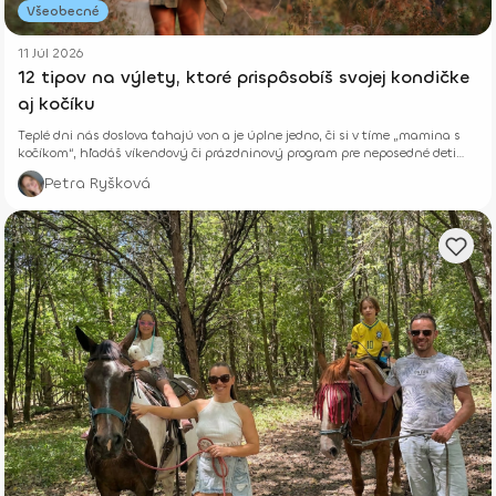
Všeobecné
11 Júl 2026
12 tipov na výlety, ktoré prispôsobíš svojej kondičke
aj kočíku
Teplé dni nás doslova ťahajú von a je úplne jedno, či si v tíme „mamina s
kočíkom“, hľadáš víkendový či prázdninový program pre neposedné deti
alebo si len chceš vyvetrať hlavu s kamoškou, či partnerom.
Petra Ryšková