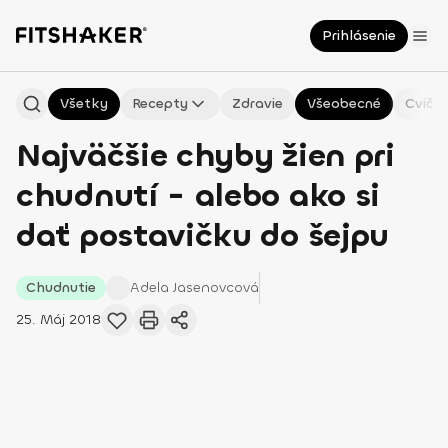
Prihlásenie
Všetky
Recepty
Zdravie
Všeobecné
Cvičen
Najväčšie chyby žien pri
chudnutí - alebo ako si
dať postavičku do šejpu
Chudnutie
Adela
Jasenovcová
25. Máj 2018