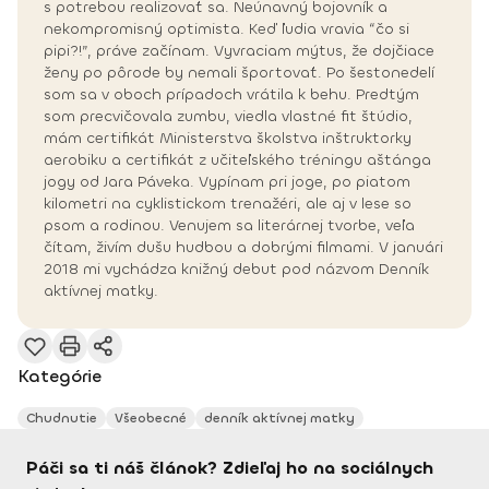
s potrebou realizovať sa. Neúnavný bojovník a
nekompromisný optimista. Keď ľudia vravia “čo si
pipi?!”, práve začínam. Vyvraciam mýtus, že dojčiace
ženy po pôrode by nemali športovať. Po šestonedelí
som sa v oboch prípadoch vrátila k behu. Predtým
som precvičovala zumbu, viedla vlastné fit štúdio,
mám certifikát Ministerstva školstva inštruktorky
aerobiku a certifikát z učiteľského tréningu aštánga
jogy od Jara Páveka. Vypínam pri joge, po piatom
kilometri na cyklistickom trenažéri, ale aj v lese so
psom a rodinou. Venujem sa literárnej tvorbe, veľa
čítam, živím dušu hudbou a dobrými filmami. V januári
2018 mi vychádza knižný debut pod názvom Denník
aktívnej matky.
Kategórie
Chudnutie
Všeobecné
denník aktívnej matky
Páči sa ti náš článok? Zdieľaj ho na sociálnych