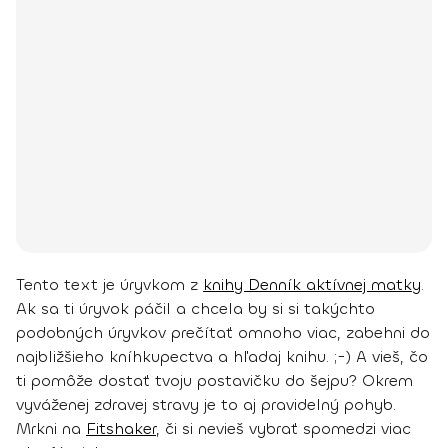
Tento text je úryvkom z
knihy Denník aktívnej matky
.
Ak sa ti úryvok páčil a chcela by si si takýchto
podobných úryvkov prečítať omnoho viac, zabehni do
najbližšieho kníhkupectva a hľadaj knihu. ;-)
A vieš, čo
ti pomôže dostať tvoju postavičku do šejpu? Okrem
vyváženej zdravej stravy je to aj pravidelný pohyb.
Mrkni na
Fitshaker
, či si nevieš vybrať spomedzi viac