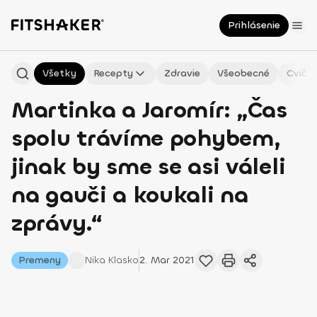
Prihlásenie
Všetky
Recepty
Zdravie
Všeobecné
Cvičen
Martinka a Jaromír: „Čas
spolu trávíme pohybem,
jinak by sme se asi váleli
na gauči a koukali na
zprávy.“
Premeny
Nika
Klasko
2. Mar 2021