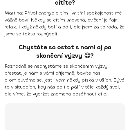
cítite?
Martina
: Příval energie a tím i vnitřní spokojenost mě
vážně baví. Někdy se cítím unavená, cvičení je fajn
relax, i když někdy bolí a pálí, ale jsem za to ráda, že
jsme se takto rozhýbali.
Chystáte sa ostať s nami aj po
skončení výzvy 😊?
Rozhodně se nechystáme se skončením výzvy
přestat, je nám s vámi příjemně, bavíte nás
a omlouváme se, jestli vám někdy píská v uších. Bývá
to v situacích, kdy nás bolí a pálí v těle každý sval,
ale víme, že vydržet znamená dosáhnout cíle.