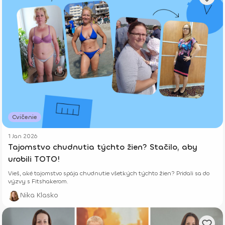
Cvičenie
1 Jan 2026
Tajomstvo chudnutia týchto žien? Stačilo, aby
urobili TOTO!
Vieš, aké tajomstvo spája chudnutie všetkých týchto žien? Pridali sa do
výzvy s Fitshakerom.
Nika Klasko