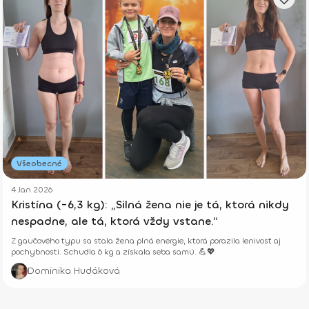
Všeobecné
4 Jan 2026
Kristína (-6,3 kg): „Silná žena nie je tá, ktorá nikdy
nespadne, ale tá, ktorá vždy vstane.“
Z gaučového typu sa stala žena plná energie, ktorá porazila lenivosť aj
pochybnosti. Schudla 6 kg a získala seba samú. 💪💖
Dominika Hudáková