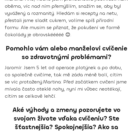
oběma, víc nad ním přemýšlím, snažím se,
aby byl
vyvážený a rozmanitý
. Hledám si recepty na netu,
přestali jsme sladit cukrem, volíme spíš přírodní
formu. Ale musím se přiznat, že pokušení ve formě
čokolády je obrovskééééé 😊.
Pomohlo vám alebo manželovi cvičenie
so zdravotnými problémami?
Jaromír:
Jsem 5 let od operace plotýnek a
po dobu,
co společně cvičíme, tak mě záda méně bolí, cítím
se víc protažený
.
Martina
: Před začátkem cvičení jsme
mívala často oteklé nohy, nyní mi vůbec neotékají,
cítím se celkově lehčí.
Aké výhody a zmeny pozorujete vo
svojom živote vďaka cvičeniu? Ste
šťastnejšia? Spokojnejšia? Ako sa