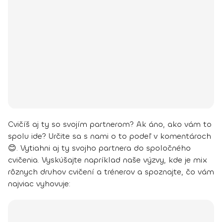
Cvičíš aj ty so svojím partnerom? Ak áno, ako vám to
spolu ide? Určite sa s nami o to podeľ v komentároch
😊.
Vytiahni aj ty svojho partnera do spoločného
cvičenia. Vyskúšajte napríklad naše výzvy, kde je mix
rôznych druhov cvičení a trénerov a spoznajte, čo vám
najviac vyhovuje: