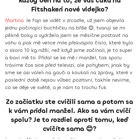
každý deň na to, že vás čaká na
Fitshakeri nové videjko?
Martina
:
Je fajn se vidět v zrcadle, už jsem objevila
jednu počínající buchtičku na břiše 😊, tvarují se mi
pěkně boky a vydržela jsem se měsíčne postavit na
váhu a pak mě velice mile překvapilo číslo, které bylo
o skoro 10 kg nižší, než když jsme začínali, je to super
a baví mě to.
Přidal se ke mě i manžel, tak spolu
trávíme čas sice před televizí, ale pohybem, jinak by
sme se asi váleli na gauči a koukali na zprávy,
které v
poslední době nejsou vůbec pozitivní, takhle nevíme,
co se děje ve světě, a je nám to trochu fuk.
Zo začiatku ste cvičili sama a potom sa
k vám pridal manžel. Ako sa vám cvičí
spolu? Je to rozdiel oproti tomu, keď
cvičíte sama 😊?