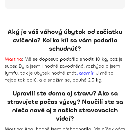
Aký je váš váhový úbytok od začiatku
cvičenia? Koľko kíl sa vám podarilo
schudnúť?
Martina
:
Mě se doposud podařilo shodit 10 kg
, což je
super. Byla jsem i hodně zavodněná, rozhýbala jsem
lymfu, tak je úbytek hodně znát.
Jaromír
:
U mě to
nejde tak dolů, ale snažím se, pouhé 2,5 kg.
Upravili ste doma aj stravu? Ako sa
stravujete počas výzvy? Naučili ste sa
niečo nové aj z našich stravovacích
videí?
Martina
: Ano, hodně jsem přehodnotila jídelníček nám