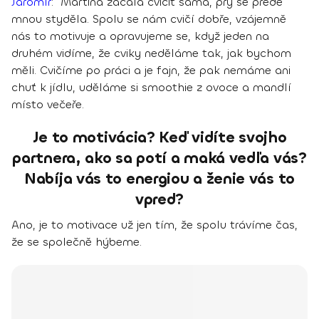
Jaromír
:
Martina začala cvičit sama, prý se přede
mnou styděla. Spolu se nám cvičí dobře,
vzájemně
nás to motivuje a opravujeme se, když jeden na
druhém vidíme, že cviky neděláme tak, jak bychom
měli
. Cvičíme po práci a je fajn, že pak nemáme ani
chuť k jídlu, uděláme si smoothie z ovoce a mandlí
místo večeře.
Je to motivácia? Keď vidíte svojho
partnera, ako sa potí a maká vedľa vás?
Nabíja vás to energiou a ženie vás to
vpred?
Ano, je to motivace už jen tím, že spolu trávíme čas,
že se společně hýbeme.