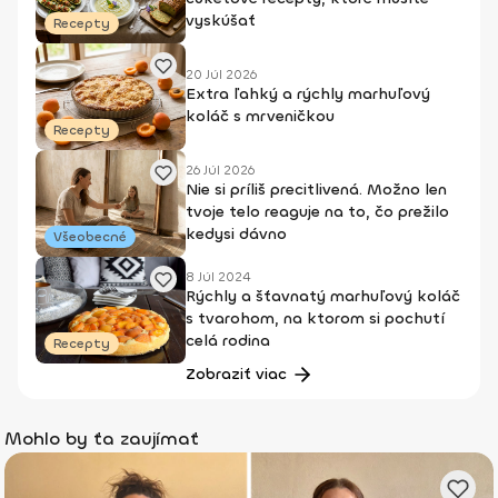
vyskúšať
Recepty
20 Júl 2026
Extra ľahký a rýchly marhuľový
koláč s mrveničkou
Recepty
26 Júl 2026
Nie si príliš precitlivená. Možno len
tvoje telo reaguje na to, čo prežilo
kedysi dávno
Všeobecné
8 Júl 2024
Rýchly a šťavnatý marhuľový koláč
s tvarohom, na ktorom si pochutí
celá rodina
Recepty
Zobraziť viac
Mohlo by ťa zaujímať