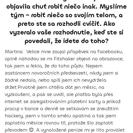
objavila chuť robiť niečo inak. Myslíme
tým − robiť niečo so svojím telom, a
preto ste sa rozhodli cvičiť. Ako
vyzeralo vaše rozhodnutie, keď ste si
povedali, že idete do toho?
Martina
: Velice mne zaujal příspěvek na facebooku,
úplně náhodou se mi Fitshaker objevil na obrazovce,
tak jsem si řekla, že do toho půjdu. Nejsem
zastáncem novoročních předsevzetí, nikdy jsem si
žádné nedala, nebo spíš jsem ich nevydržela
držet.
Prvotně jsem chtěla dát jen měsíc, na
vyzkoušení, a pak se uvidí, ale platba byla přes
internet se zaregistrováním platební karty a jelikož
pracuji v bance a denně se setkavám se zneužitím
hackery, jsem v tomto směru opatrná a tak jsem
zaplatila měsíce rovnou tři, protože šlo zaplatit
převodem 😊. A
vynaložené peníze mi je líto proválet