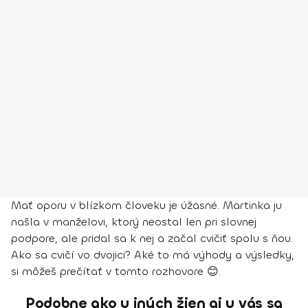
Mať oporu v blízkom človeku je úžasné. Martinka ju
našla v manželovi, ktorý neostal len pri slovnej
podpore, ale pridal sa k nej a začal cvičiť spolu s ňou.
Ako sa cvičí vo dvojici? Aké to má výhody a výsledky,
si môžeš prečítať v tomto rozhovore 😊.
Podobne ako u iných žien aj u vás sa