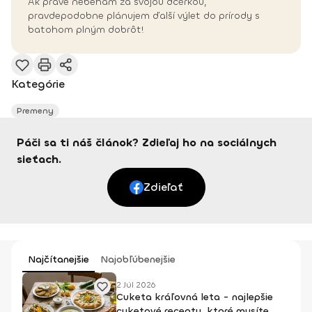
Ak práve nebehám za svojou dcérkou,
pravdepodobne plánujem ďalší výlet do prírody s
batohom plným dobrôt!
Kategórie
Premeny
Páči sa ti náš článok? Zdieľaj ho na sociálnych
sieťach.
Zdieľať
Najčítanejšie
Najobľúbenejšie
2 Júl 2026
Cuketa kráľovná leta - najlepšie
cuketové recepty, ktoré musíte