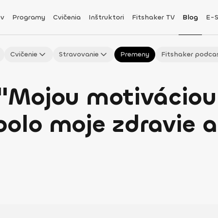
v
Programy
Cvičenia
Inštruktori
Fitshaker TV
Blog
E-
Cvičenie
Stravovanie
Premeny
Fitshaker podca
: "Mojou motivácio
bolo moje zdravie 