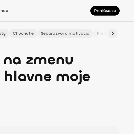
Shop
Prihlásenie
sty
Chudnutie
Sebarozvoj a motivácia
Pre fitmaminky
u na zmenu
a hlavne moje