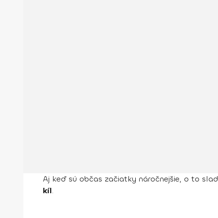
Aj keď sú občas začiatky náročnejšie, o to sla
kíl
.