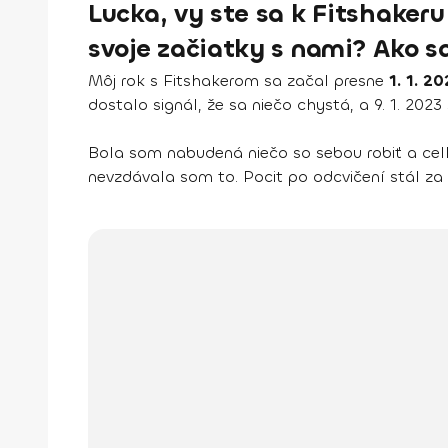
Lucka, vy ste sa k Fitshakeru
svoje začiatky s nami? Ako s
Môj rok s Fitshakerom sa začal presne
1. 1. 20
dostalo signál, že sa niečo chystá, a 9. 1. 202
Bola som nabudená niečo so sebou robiť a celk
nevzdávala som to. Pocit po odcvičení stál za 