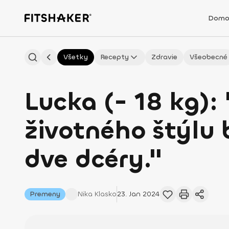
Domo
Všetky
Recepty
Zdravie
Všeobecné
Lucka (- 18 kg)
životného štýlu 
dve dcéry."
Premeny
Nika
Klasko
23. Jan 2024