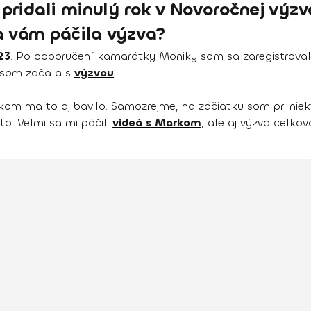
 pridali minulý rok v Novoročnej výzve
a vám páčila výzva?
23
. Po odporučení kamarátky Moniky som sa zaregistrovala
3 som začala s
výzvou
.
om ma to aj bavilo. Samozrejme, na začiatku som pri niek
to. Veľmi sa mi páčili
videá s Markom
, ale aj výzva celkov