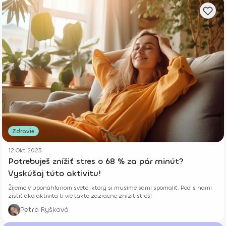
Zdravie
12 Okt 2023
Potrebuješ znížiť stres o 68 % za pár minút?
Vyskúšaj túto aktivitu!
Žijeme v uponáhľanom svete, ktorý si musíme sami spomaliť. Poď s nami
zistiť aká aktivita ti vie takto zázračne znížiť stres!
Petra Ryšková