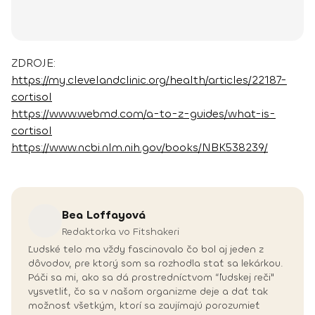
ZDROJE:
https://my.clevelandclinic.org/health/articles/22187-
cortisol
https://www.webmd.com/a-to-z-guides/what-is-
cortisol
https://www.ncbi.nlm.nih.gov/books/NBK538239/
Bea
Loffayová
Redaktorka vo Fitshakeri
Ľudské telo ma vždy fascinovalo čo bol aj jeden z
dôvodov, pre ktorý som sa rozhodla stať sa lekárkou.
Páči sa mi, ako sa dá prostredníctvom “ľudskej reči"
vysvetliť, čo sa v našom organizme deje a dať tak
možnosť všetkým, ktorí sa zaujímajú porozumieť