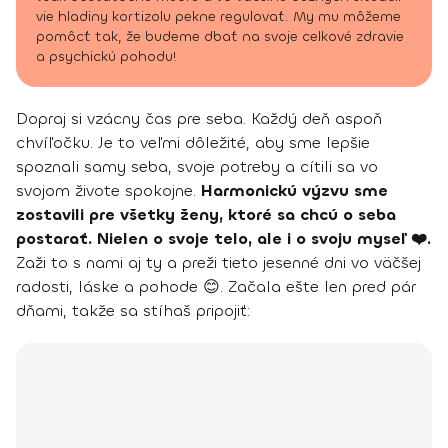
vie hladiny kortizolu pekne regulovať. My mu môžeme
pomôcť tak, že budeme dbať na svoje celkové zdravie
a psychickú pohodu!
Dopraj si vzácny čas pre seba. Každý deň aspoň
chvíľočku. Je to veľmi dôležité, aby sme lepšie
spoznali samy seba, svoje potreby a cítili sa vo
svojom živote spokojne.
Harmonickú výzvu sme
zostavili pre všetky ženy, ktoré sa chcú o seba
postarať. Nielen o svoje telo, ale i o svoju myseľ ❤️.
Zaži to s nami aj ty a preži tieto jesenné dni vo väčšej
radosti, láske a pohode 😊. Začala ešte len pred pár
dňami, takže sa stíhaš pripojiť: