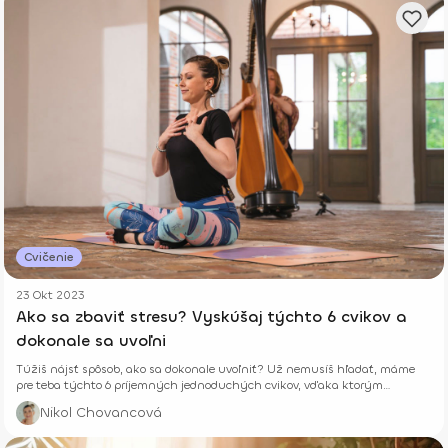
Cvičenie
23 Okt 2023
Ako sa zbaviť stresu? Vyskúšaj týchto 6 cvikov a
dokonale sa uvoľni
Túžiš nájsť spôsob, ako sa dokonale uvoľniť? Už nemusíš hľadať, máme
pre teba týchto 6 príjemných jednoduchých cvikov, vďaka ktorým
zrelaxuješ a zbavíš sa stresu.
Nikol Chovancová