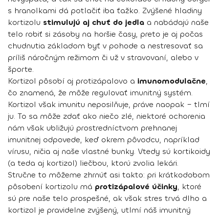
s hranolkami dá potlačiť iba ťažko. Zvýšené hladiny
kortizolu
stimulujú aj chuť do jedla
a nabádajú naše
telo robiť si zásoby na horšie časy, preto je aj počas
chudnutia základom byť v pohode a nestresovať sa
príliš náročným režimom či už v stravovaní, alebo v
športe.
Kortizol pôsobí aj protizápalovo a
imunomodulačne
,
čo znamená, že môže regulovať imunitný systém.
Kortizol však imunitu neposilňuje, práve naopak – tlmí
ju. To sa môže zdať ako niečo zlé, niektoré ochorenia
nám však ubližujú prostredníctvom prehnanej
imunitnej odpovede, keď okrem pôvodcu, napríklad
vírusu, ničia aj naše vlastné bunky. Vtedy sú kortikoidy
(a teda aj kortizol) liečbou, ktorú zvolia lekári.
Stručne to môžeme zhrnúť asi takto: pri krátkodobom
pôsobení kortizolu má
protizápalové účinky
, ktoré
sú pre naše telo prospešné, ak však stres trvá dlho a
kortizol je pravidelne zvýšený, utlmí náš imunitný