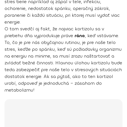
stres berie napríklad aj zápal v tele, infekciu,
ochorenie, nedostatok spánku, operačný zákrok,
poranenie či každú situáciu, pri ktorej musí vydať viac
energie.
O tom svedčí aj fakt, že najviac kortizolu sa v
priebehu dňa vyprodukuje práve
ráno
, keď vstávame.
To, čo je pre nás obyčajnou rutinou, je pre naše telo
stres, keďže po spánku, keď sú požiadavky organizmu
na energiu na minime, sa musí zrazu naštartovať a
zvládať bežné činnosti. Hlavnou úlohou kortizolu bude
teda zabezpečiť pre naše telo v stresových situáciách
dostatok energie. Ak sa pýtaš, ako to ten kortizol
urobí, odpoveď je jednoduchá – zásahom do
metabolizmu!