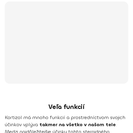
Veľa funkcií
Kortizol má mnoho funkcií a prostredníctvom svojich
účinkov vplýva
takmer na všetko v našom tele
.
Medzi najdôležitejšie účinky tohto steroidného