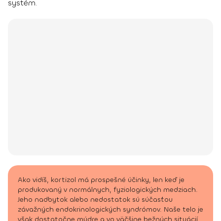
systém.
Ako vidíš, kortizol má prospešné účinky, len keď je
produkovaný v normálnych, fyziologických medziach.
Jeho nadbytok alebo nedostatok sú súčasťou
závažných endokrinologických syndrómov. Naše telo je
však dostatočne múdre a vo väčšine bežných situácií