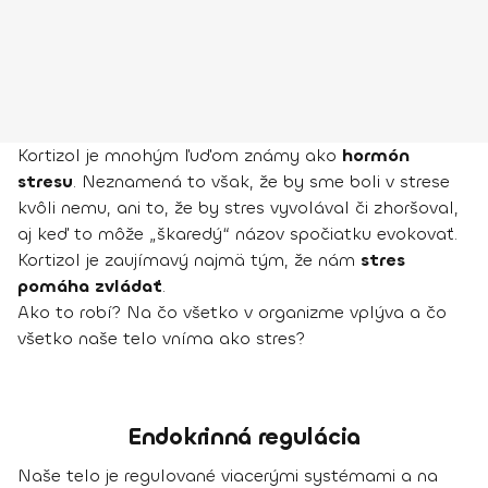
Kortizol je mnohým ľuďom známy ako
hormón
stresu
. Neznamená to však, že by sme boli v strese
kvôli nemu, ani to, že by stres vyvolával či zhoršoval,
aj keď to môže „škaredý“ názov spočiatku evokovať.
Kortizol je zaujímavý najmä tým, že nám
stres
pomáha zvládať
.
Ako to robí? Na čo všetko v organizme vplýva a čo
všetko naše telo vníma ako stres?
Endokrinná regulácia
Naše telo je regulované viacerými systémami a na