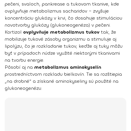
pečeni, svaloch, pankrease a tukovom tkanive, kde
ovplyvňuje metabolizmus sacharidov – zvyšuje
koncentráciu glukózy v krvi, čo dosahuje stimuláciou
novotvorby glukózy (glukoneogenéza) v pečeni.
Kortizol
ovplyvňuje metabolizmus tukov
tak, že
mobilizuje tukové zásoby organizmu a stimuluje aj
lipolýzu, čo je rozkladanie tukov, keďže aj tuky môžu
byť v prípadoch núdze využité niektorými tkanivami
na tvorbu energie.
Pôsobí aj na
metabolizmus aminokyselín
prostredníctvom rozkladu bielkovín. Tie sa rozštiepia
„na drobné“ a získané aminokyseliny sú použité na
glukoneogenézu.