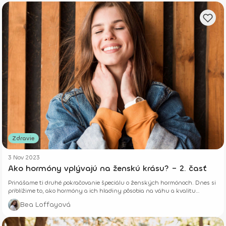
Zdravie
3 Nov 2023
Ako hormóny vplývajú na ženskú krásu? – 2. časť
Prinášame ti druhé pokračovanie špeciálu o ženských hormónoch. Dnes si
priblížime to, ako hormóny a ich hladiny pôsobia na váhu a kvalitu
nechtov, vlasov a pokožky. Začítaj sa s nami a zisti, ako vieš každý deň
Bea Loffayová
podporiť hormonálnu rovnováhu.