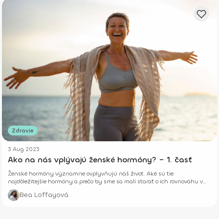
Zdravie
3 Aug 2023
Ako na nás vplývajú ženské hormóny? – 1. časť
Ženské hormóny významne ovplyvňujú náš život. Aké sú tie
najdôležitejšie hormóny a prečo by sme sa mali starať o ich rovnováhu v
tele? To sa dozvieš v tomto výbornom článku.
Bea Loffayová