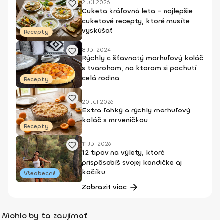
2 Júl 2026
Cuketa kráľovná leta - najlepšie
cuketové recepty, ktoré musíte
vyskúšať
Recepty
8 Júl 2024
Rýchly a šťavnatý marhuľový koláč
s tvarohom, na ktorom si pochutí
celá rodina
Recepty
20 Júl 2026
Extra ľahký a rýchly marhuľový
koláč s mrveničkou
Recepty
11 Júl 2026
12 tipov na výlety, ktoré
prispôsobíš svojej kondičke aj
kočíku
Všeobecné
Zobraziť viac
Mohlo by ťa zaujímať