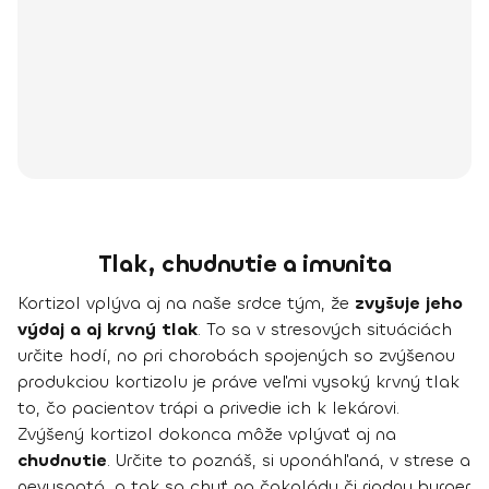
Tlak, chudnutie a imunita
Kortizol vplýva aj na naše srdce tým, že
zvyšuje jeho
výdaj a aj krvný tlak
. To sa v stresových situáciách
určite hodí, no pri chorobách spojených so zvýšenou
produkciou kortizolu je práve veľmi vysoký krvný tlak
to, čo pacientov trápi a privedie ich k lekárovi.
Zvýšený kortizol dokonca môže vplývať aj na
chudnutie
. Určite to poznáš, si uponáhľaná, v strese a
nevyspatá, a tak sa chuť na čokoládu či riadny burger