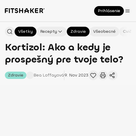
Prihlásenie
Všetky
Recepty
Zdravie
Všeobecné
Cvičen
Kortizol: Ako a kedy je
prospešný pre tvoje telo?
Zdravie
Bea
Loffayová
9. Nov 2023