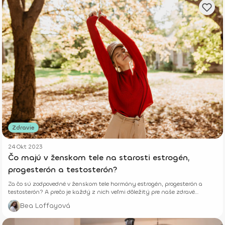
Zdravie
24 Okt 2023
Čo majú v ženskom tele na starosti estrogén,
progesterón a testosterón?
Za čo sú zodpovedné v ženskom tele hormóny estrogén, progesterón a
testosterón? A prečo je každý z nich veľmi dôležitý pre naše zdravé
fungovanie? Všetko sa dozvieš v našom článku
Bea Loffayová