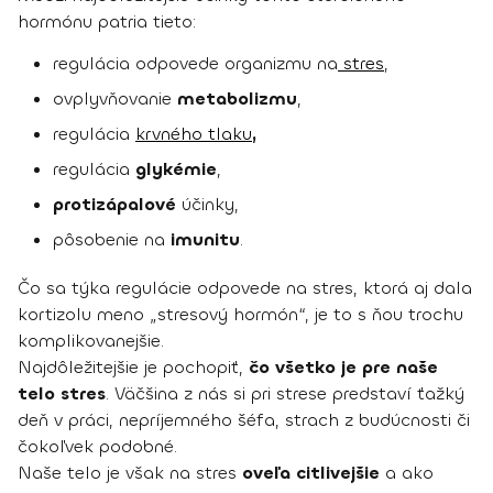
hormónu patria tieto:
regulácia odpovede organizmu na
stres
,
ovplyvňovanie
metabolizmu
,
regulácia
krvného tlaku
,
regulácia
glykémie
,
protizápalové
účinky,
pôsobenie na
imunitu
.
Čo sa týka regulácie odpovede na stres, ktorá aj dala
kortizolu meno „stresový hormón“, je to s ňou trochu
komplikovanejšie.
Najdôležitejšie je pochopiť,
čo všetko je pre naše
telo stres
. Väčšina z nás si pri strese predstaví ťažký
deň v práci, nepríjemného šéfa, strach z budúcnosti či
čokoľvek podobné.
Naše telo je však na stres
oveľa citlivejšie
a ako