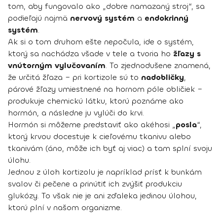
tom, aby fungovalo ako „dobre namazaný stroj“, sa
podieľajú najmä
nervový systém
a
endokrinný
systém
.
Ak si o tom druhom ešte nepočula, ide o systém,
ktorý sa nachádza všade v tele a tvoria ho
žľazy s
vnútorným vylučovaním
. To zjednodušene znamená,
že určitá žľaza – pri kortizole sú to
nadobličky
,
párové žľazy umiestnené na hornom póle obličiek –
produkuje chemickú látku, ktorú poznáme ako
hormón, a následne ju vylúči do krvi.
Hormón si môžeme predstaviť ako akéhosi „
posla
“,
ktorý krvou docestuje k cieľovému tkanivu alebo
tkanivám (áno, môže ich byť aj viac) a tam splní svoju
úlohu.
Jednou z úloh kortizolu je napríklad prísť k bunkám
svalov či pečene a prinútiť ich zvýšiť produkciu
glukózy. To však nie je ani zďaleka jedinou úlohou,
ktorú plní v našom organizme.