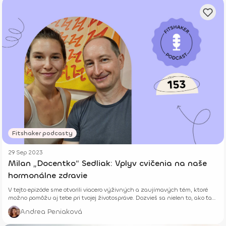
Fitshaker podcasty
29 Sep 2023
Milan „Docentko“ Sedliak: Vplyv cvičenia na naše
hormonálne zdravie
V tejto epizóde sme otvorili viacero výživných a zaujímavých tém, ktoré
možno pomôžu aj tebe pri tvojej životospráve. Dozvieš sa nielen to, ako ťa
cvičenie dokáže harmonizovať, ale takisto aj ako dokážu rôzne druhy
Andrea Peniaková
tréningu vplývať na hladinu hormónov.