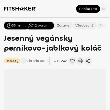
Prihlásenie
55 min
Všetky
Recepty
12
porcií
Zdravie
Všeobecné
Cvičen
Jesenný vegánsky
perníkovo-jablkový koláč
Viktória
Janov
2. Okt 2021
Recepty