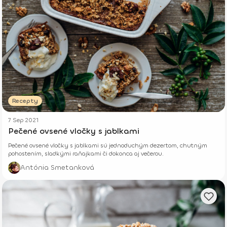
Recepty
7 Sep 2021
Pečené ovsené vločky s jablkami
Pečené ovsené vločky s jablkami sú jednoduchým dezertom, chutným
pohostením, sladkými raňajkami či dokonca aj večerou.
Antónia Smetanková