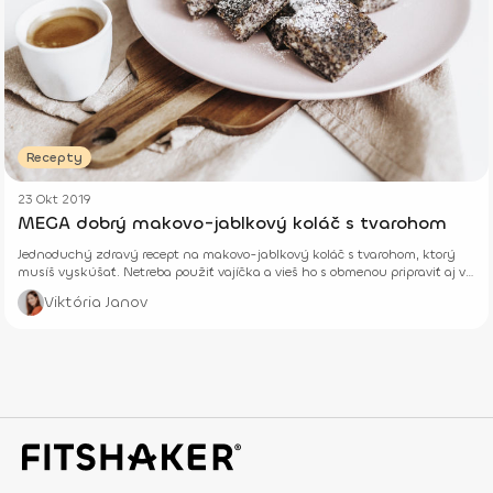
Recepty
23 Okt 2019
MEGA dobrý makovo-jablkový koláč s tvarohom
Jednoduchý zdravý recept na makovo-jablkový koláč s tvarohom, ktorý
musíš vyskúšať. Netreba použiť vajíčka a vieš ho s obmenou pripraviť aj vo
vegan verzii.
Viktória Janov