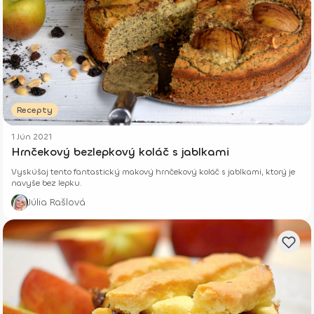
Recepty
1 Jún 2021
Hrnčekový bezlepkový koláč s jablkami
Vyskúšaj tento fantastický makový hrnčekový koláč s jablkami, ktorý je
navyše bez lepku.
Júlia Rašlová