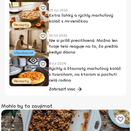
20 Júl 2026
Extra ľahký a rýchly marhuľový
koláč s mrveničkou
Recepty
26 Júl 2026
Nie si príliš precitlivená. Možno len
tvoje telo reaguje na to, čo prežilo
kedysi dávno
Všeobecné
8 Júl 2024
Rýchly a šťavnatý marhuľový koláč
s tvarohom, na ktorom si pochutí
celá rodina
Recepty
Zobraziť viac
Mohlo by ťa zaujímať