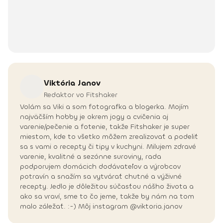
Viktória
Janov
Redaktor vo Fitshaker
Volám sa Viki a som fotografka a blogerka. Mojím
najväčším hobby je okrem jogy a cvičenia aj
varenie/pečenie a fotenie, takže Fitshaker je super
miestom, kde to všetko môžem zrealizovať a podeliť
sa s vami o recepty či tipy v kuchyni. Milujem zdravé
varenie, kvalitné a sezónne suroviny, rada
podporujem domácich dodávateľov a výrobcov
potravín a snažím sa vytvárať chutné a výživné
recepty. Jedlo je dôležitou súčasťou nášho života a
ako sa vraví, sme to čo jeme, takže by nám na tom
malo záležať. :-) Môj instagram @viktoria.janov