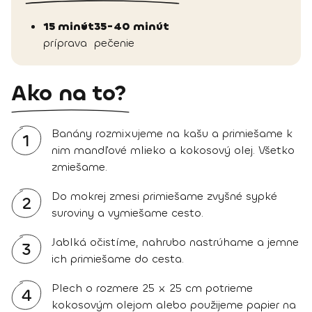
15 minút
35-40 minút
príprava
pečenie
Ako na to?
Banány rozmixujeme na kašu a primiešame k
1
nim mandľové mlieko a kokosový olej. Všetko
zmiešame.
Do mokrej zmesi primiešame zvyšné sypké
2
suroviny a vymiešame cesto.
Jablká očistíme, nahrubo nastrúhame a jemne
3
ich primiešame do cesta.
Plech o rozmere 25 x 25 cm potrieme
4
kokosovým olejom alebo použijeme papier na