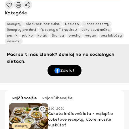
Kategórie
Recepty
Sladkosti bez cukru
Desiata
Fitnes dezerty
Recepty pre deti
Recepty s Fitnutkou
tekvicová múka
perník
jablko
koláč
škorica
orechy
vegan
bez laktózy
desiata
Páči sa ti náš článok? Zdieľaj ho na sociálnych
sieťach.
Zdieľať
Najčítanejšie
Najobľúbenejšie
2 Júl 2026
Cuketa kráľovná leta - najlepšie
cuketové recepty, ktoré musíte
vyskúšať
Recepty