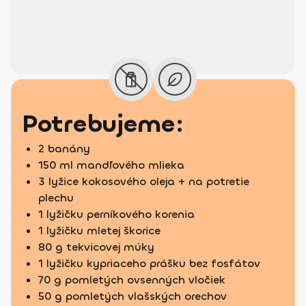
Potrebujeme:
2 banány
150 ml mandľového mlieka
3 lyžice kokosového oleja + na potretie
plechu
1 lyžičku perníkového korenia
1 lyžičku mletej škorice
80 g tekvicovej múky
1 lyžičku kypriaceho prášku bez fosfátov
70 g pomletých ovsenných vločiek
50 g pomletých vlašských orechov