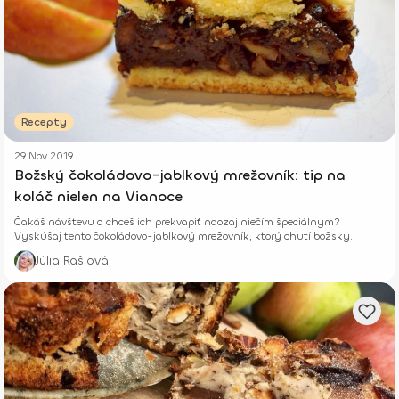
Recepty
29 Nov 2019
Božský čokoládovo-jablkový mrežovník: tip na
koláč nielen na Vianoce
Čakáš návštevu a chceš ich prekvapiť naozaj niečím špeciálnym?
Vyskúšaj tento čokoládovo-jablkový mrežovník, ktorý chutí božsky.
Júlia Rašlová