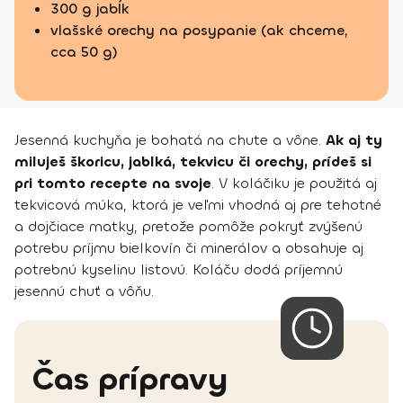
300 g jabĺk
vlašské orechy na posypanie (ak chceme,
cca 50 g)
Jesenná kuchyňa je bohatá na chute a vône.
Ak aj ty
miluješ škoricu, jablká, tekvicu či orechy, prídeš si
pri tomto recepte na svoje
. V koláčiku je použitá aj
tekvicová múka, ktorá je veľmi vhodná aj pre tehotné
a dojčiace matky, pretože pomôže pokryť zvýšenú
potrebu príjmu bielkovín či minerálov a obsahuje aj
potrebnú kyselinu listovú. Koláču dodá príjemnú
jesennú chuť a vôňu.
Čas prípravy