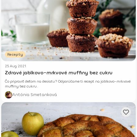
Recepty
25 Aug 2021
Zdravé jablkovo-mrkvové muffiny bez cukru
Čo pripraviť deťom na desiatu? Odporúčame ti recept na jablkovo-mrkvové
muffiny bez cukru.
Antónia Smetanková