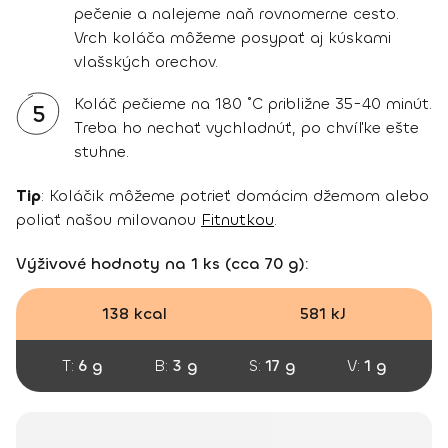
pečenie a nalejeme naň rovnomerne cesto.
Vrch koláča môžeme posypať aj kúskami
vlašských orechov.
Koláč pečieme na 180 ˚C približne 35-40 minút.
5
Treba ho nechať vychladnúť, po chvíľke ešte
stuhne.
Tip
: Koláčik môžeme potrieť domácim džemom alebo
poliať našou milovanou
Fitnutkou
.
Výživové hodnoty na 1 ks (cca 70 g):
138 kcal
581 kJ
T:
6 g
B:
3 g
S:
17 g
V:
1 g